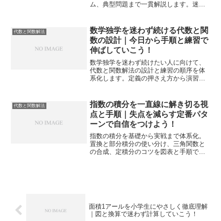
ム、典型問題まで一貫解説します。迷い
どころを整理し、解答精度と速さを同時
に高められる構成です。
数学独学を迷わず続ける代数と関
代数と関数解法
数の設計｜今日から手順と練習で
伸ばしていこう！
数学独学を迷わず続けたい人に向けて、
代数と関数解法の設計と練習の順序を体
系化します。定義の押さえ方から演習計
画、模試形式での仕上げまで一貫手順で
定着を後押しします。
指数の積分を一直線に解き切る視
代数と関数解法
点と手順｜失点を減らす定番パタ
ーンで自信をつけよう！
指数の積分を基礎から実戦まで体系化。
置換と部分積分の使い分け、三角関数と
の合成、定積分のコツを図表と手順で整
理し、解答時間を縮めます。指数の積分
を迷わず選べる判断基準も示し、初学者
からやり直し層まで安心です。
面積1アールを小学生にやさしく徹底理解
｜図と換算で迷わず計算していこう！