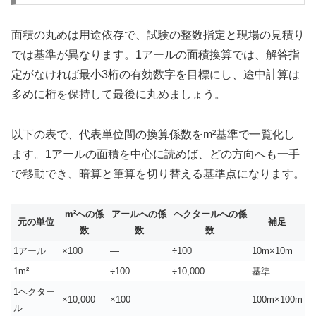
面積の丸めは用途依存で、試験の整数指定と現場の見積り
では基準が異なります。1アールの面積換算では、解答指
定がなければ最小3桁の有効数字を目標にし、途中計算は
多めに桁を保持して最後に丸めましょう。
以下の表で、代表単位間の換算係数をm²基準で一覧化し
ます。1アールの面積を中心に読めば、どの方向へも一手
で移動でき、暗算と筆算を切り替える基準点になります。
m²への係
アールへの係
ヘクタールへの係
元の単位
補足
数
数
数
1アール
×100
—
÷100
10m×10m
1m²
—
÷100
÷10,000
基準
1ヘクター
×10,000
×100
—
100m×100m
ル