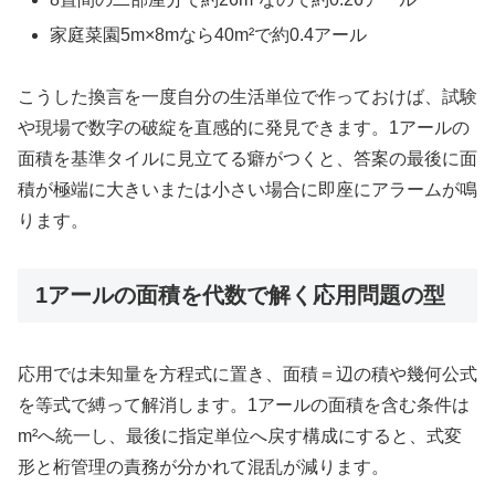
家庭菜園5m×8mなら40m²で約0.4アール
こうした換言を一度自分の生活単位で作っておけば、試験
や現場で数字の破綻を直感的に発見できます。1アールの
面積を基準タイルに見立てる癖がつくと、答案の最後に面
積が極端に大きいまたは小さい場合に即座にアラームが鳴
ります。
1アールの面積を代数で解く応用問題の型
応用では未知量を方程式に置き、面積＝辺の積や幾何公式
を等式で縛って解消します。1アールの面積を含む条件は
m²へ統一し、最後に指定単位へ戻す構成にすると、式変
形と桁管理の責務が分かれて混乱が減ります。