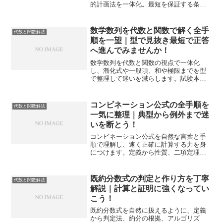
的計画法を一体化。最短を保証する条件
と落とし穴を整理し、入試や実務で迷わ
ず手を動かせる力に変えます。
数学数列を代数と関数で解く全手
代数と関数解法
順を一望｜型で見抜き最短で正答
へ進んでみませんか！
数学数列を代数と関数の視点で一体化
し、漸化式や一般項、和や極限までを型
で整理して迷いを減らします。試験本番
での手順と判断を具体化し、短時間で正
答に到達する道筋を示します。
コンビネーション公式の全手順を
代数と関数解法
一気に整理｜典型から例外まで迷
いを断とう！
コンビネーション公式を自然な言葉と手
順で理解し、速く正確に計算する力を身
につけます。定義から性質、二項定理と
の接続、確率への応用、落とし穴の回避
策まで一気通貫で実戦対応します。
既約分数式の判定と作り方を丁寧
代数と関数解法
解説｜計算と証明に強くなってい
こう！
既約分数式を自然に扱えるように、定義
から判定法、約分の根拠、アルゴリズ