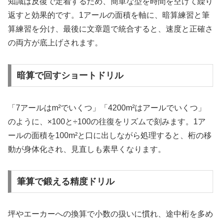
知識は反復で定着するため、簡単な型を時間を空けて繰り
返すと効果的です。1アールの面積を軸に、暗算練習と筆
算練習を分け、最後に文章題で統合すると、速度と正確さ
の両方が底上げされます。
暗算で回すショートドリル
「7アールはm²でいくつ」「4200m²はアールでいくつ」
のように、×100と÷100の往復をリズムで刻みます。1ア
ールの面積を100m²と口に出しながら処理すると、桁の移
動が身体化され、見直しも素早くなります。
筆算で鍛える精度ドリル
坪やエーカーへの換算で小数の扱いに慣れ、途中桁を多め