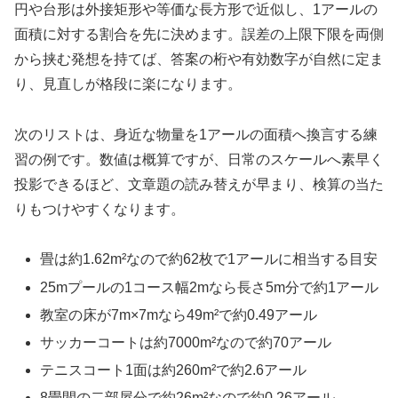
円や台形は外接矩形や等価な長方形で近似し、1アールの
面積に対する割合を先に決めます。誤差の上限下限を両側
から挟む発想を持てば、答案の桁や有効数字が自然に定ま
り、見直しが格段に楽になります。
次のリストは、身近な物量を1アールの面積へ換言する練
習の例です。数値は概算ですが、日常のスケールへ素早く
投影できるほど、文章題の読み替えが早まり、検算の当た
りもつけやすくなります。
畳は約1.62m²なので約62枚で1アールに相当する目安
25mプールの1コース幅2mなら長さ5m分で約1アール
教室の床が7m×7mなら49m²で約0.49アール
サッカーコートは約7000m²なので約70アール
テニスコート1面は約260m²で約2.6アール
8畳間の二部屋分で約26m²なので約0.26アール