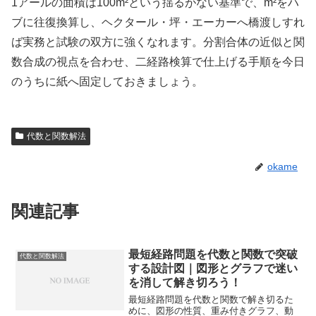
1アールの面積は100m²という揺るがない基準で、m²をハ
ブに往復換算し、ヘクタール・坪・エーカーへ橋渡しすれ
ば実務と試験の双方に強くなれます。分割合体の近似と関
数合成の視点を合わせ、二経路検算で仕上げる手順を今日
のうちに紙へ固定しておきましょう。
代数と関数解法
okame
関連記事
最短経路問題を代数と関数で突破
代数と関数解法
する設計図｜図形とグラフで迷い
を消して解き切ろう！
最短経路問題を代数と関数で解き切るた
めに、図形の性質、重み付きグラフ、動