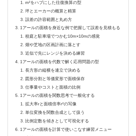
m²をハブにした往復換算の型
坪とエーカーの概算と精算
誤差の許容範囲と丸め方
1アールの面積を身近な例で把握して誤差を見積もる
校庭と駐車場でつかむ10m×10mの感覚
畑や芝地の区画計画に落とす
近似で先にレンジを決める練習
1アールの面積を代数で解く応用問題の型
長方形の縦横を連立で決める
図形分割と等価変形で面積保存
仕事量やコストと面積の比例
1アールの面積を関数思考で一般化する
拡大率rと面積倍率r²の写像
単位変換を関数合成として扱う
比例定数を傾きとして可視化する
1アールの面積を計算で使いこなす練習メニュー