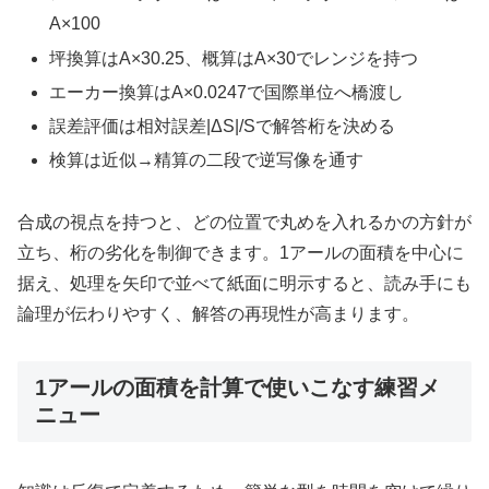
A×100
坪換算はA×30.25、概算はA×30でレンジを持つ
エーカー換算はA×0.0247で国際単位へ橋渡し
誤差評価は相対誤差|ΔS|/Sで解答桁を決める
検算は近似→精算の二段で逆写像を通す
合成の視点を持つと、どの位置で丸めを入れるかの方針が
立ち、桁の劣化を制御できます。1アールの面積を中心に
据え、処理を矢印で並べて紙面に明示すると、読み手にも
論理が伝わりやすく、解答の再現性が高まります。
1アールの面積を計算で使いこなす練習メ
ニュー