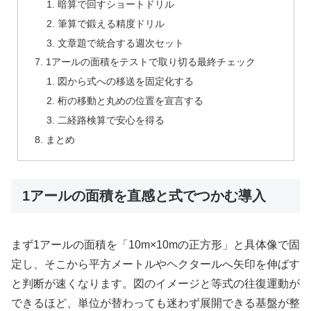
暗算で回すショートドリル
筆算で鍛える精度ドリル
文章題で統合する週次セット
1アールの面積をテストで取り切る最終チェック
図から式への移送を固定化する
桁の移動と丸めの位置を宣言する
二経路検算で安心を得る
まとめ
1アールの面積を直感と式でつかむ導入
まず1アールの面積を「10m×10mの正方形」と具体像で固
定し、そこから平方メートルやヘクタールへ矢印を伸ばす
と判断が速くなります。図のイメージと等式の往復運動が
できるほど、単位が替わっても迷わず展開できる基盤が整