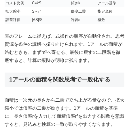
コスト比例
C=kS
傾きk
アール基準
拡大縮小
S∝r²
倍率二乗
指定単位
誤差評価
|ΔS|/S
許容ε
概数
表のフレームに従えば、式操作の順序が自動化され、思考
資源を条件の読解へ振り向けられます。1アールの面積が
絡むときも、まずm²へ寄せる、最後に戻すの二段階を徹
底すると、計算の痕跡が明瞭に残ります。
1アールの面積を関数思考で一般化する
面積は一次元の長さから二乗で立ち上がる量なので、拡大
縮小では倍率の二乗が効きます。1アールの面積を基準
に、長さ倍率rを入力して面積倍率r²を出力する関数を意識
すると、見込みと検算の一致が取りやすくなります。