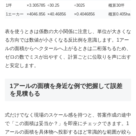
1坪
×3.305785
÷30.25
÷3025
概算30坪
1エーカー
×4046.856
×40.46856
×0.4046856
概算0.405ha
表を使うときは係数の大小関係に注意し、単位が大きくな
る方向では数値が小さくなる反比例を意識します。1アー
ルの面積からヘクタールへ上がるときは二桁落ちるため、
ゼロの数でミスが出やすく、計算ごとに位取りを声に出す
と安定します。
1アールの面積を身近な例で把握して誤差
を見積もる
式だけでなく現場のスケール感を持つと、答案作成の途中
で「この面積は妥当か？」を即座にチェックできます。1
アールの面積を具体物へ投影するほど常識的な範囲が絞ら