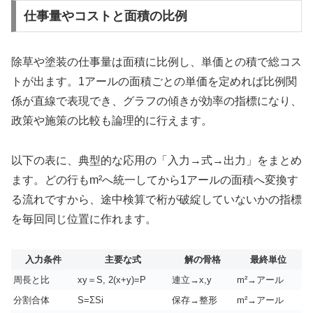
仕事量やコストと面積の比例
除草や塗装の仕事量は面積に比例し、単価との積で総コス
トが出ます。1アールの面積ごとの単価を定めれば比例関
係が直線で表現でき、グラフの傾きが効率の指標になり、
政策や施策の比較も論理的に行えます。
以下の表に、典型的な応用の「入力→式→出力」をまとめ
ます。どの行もm²へ統一してから1アールの面積へ変換す
る流れですから、途中検算で桁が破綻していないかの指標
を毎回同じ位置に作れます。
入力条件
主要な式
解の骨格
最終単位
周長と比
xy＝S, 2(x+y)=P
連立→x,y
m²→アール
分割合体
S=ΣSi
保存→整形
m²→アール