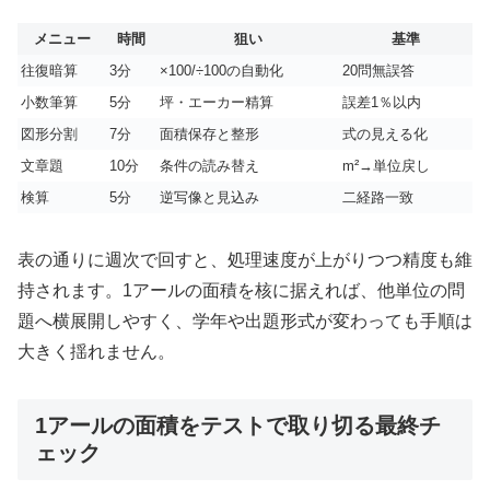
メニュー
時間
狙い
基準
往復暗算
3分
×100/÷100の自動化
20問無誤答
小数筆算
5分
坪・エーカー精算
誤差1％以内
図形分割
7分
面積保存と整形
式の見える化
文章題
10分
条件の読み替え
m²→単位戻し
検算
5分
逆写像と見込み
二経路一致
表の通りに週次で回すと、処理速度が上がりつつ精度も維
持されます。1アールの面積を核に据えれば、他単位の問
題へ横展開しやすく、学年や出題形式が変わっても手順は
大きく揺れません。
1アールの面積をテストで取り切る最終チ
ェック