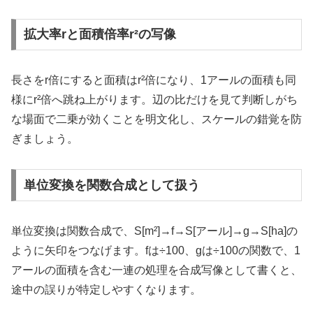
拡大率rと面積倍率r²の写像
長さをr倍にすると面積はr²倍になり、1アールの面積も同
様にr²倍へ跳ね上がります。辺の比だけを見て判断しがち
な場面で二乗が効くことを明文化し、スケールの錯覚を防
ぎましょう。
単位変換を関数合成として扱う
単位変換は関数合成で、S[m²]→f→S[アール]→g→S[ha]の
ように矢印をつなげます。fは÷100、gは÷100の関数で、1
アールの面積を含む一連の処理を合成写像として書くと、
途中の誤りが特定しやすくなります。