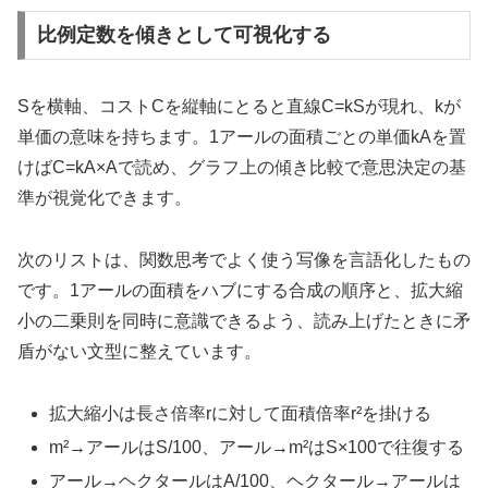
比例定数を傾きとして可視化する
Sを横軸、コストCを縦軸にとると直線C=kSが現れ、kが
単価の意味を持ちます。1アールの面積ごとの単価kAを置
けばC=kA×Aで読め、グラフ上の傾き比較で意思決定の基
準が視覚化できます。
次のリストは、関数思考でよく使う写像を言語化したもの
です。1アールの面積をハブにする合成の順序と、拡大縮
小の二乗則を同時に意識できるよう、読み上げたときに矛
盾がない文型に整えています。
拡大縮小は長さ倍率rに対して面積倍率r²を掛ける
m²→アールはS/100、アール→m²はS×100で往復する
アール→ヘクタールはA/100、ヘクタール→アールは