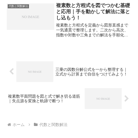
複素数と方程式を図でつかむ基礎
代数と関数解法
と応用｜手を動かして解法に落と
し込もう！
複素数と方程式を定義から図形直感まで
一気通貫で整理します。二次から高次、
指数や対数や三角までの解法を手順化
し、検算と可視化で確実に解ける力を身
につけます。
三乗の因数分解公式を一から整理する｜
立式から計算まで自信をつけてみよう！
複素数平面問題を図と式で解き切る道筋
｜失点源を変換と軌跡で断つ！
ホーム
代数と関数解法