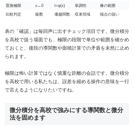
置換極限
x→0
t=φ(x)
単調性
像の範囲
比較判定
級数
優越関数
収束領域
端点の扱い
表の「確認」は毎回声に出すチェック項目です。微分積分
を高校で扱う場面でも、極限の段階で単位や範囲を確かめ
ておくと、後段の導関数や面積計算での矛盾を未然に止め
られます。
極限は怖い計算ではなく慎重な距離の会話です。微分積分
を高校で用いる私たちは、誤差を縮める操作の意味を一行
で言えるようになりたいですね。
微分積分を高校で強みにする導関数と微分
法を固めます