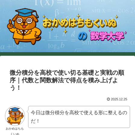
微分積分を高校で使い切る基礎と実戦の順
序｜代数と関数解法で得点を積み上げよ
う！
2025.12.25
今日は微分積分を高校で使える形に整えるの
だ！
おかめはちも
くいぬ