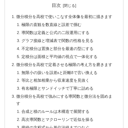
目次
微分積分を高校で使いこなす全体像を最初に描きます
極限の直観を数直線と誤差で掴む
導関数は定義と公式の二段運用にする
グラフ接線と増減表で関数の性格を見る
不定積分は置換と部分を最速の型にする
定積分は面積と平均値の視点で一体化する
微分積分を高校で定着させる極限の考え方を磨きます
無限小の扱いを誤差εと距離δで言い換える
等比と相加相乗から収束速度を見抜く
有名極限とサンドイッチで丁寧に詰める
微分積分を高校で強みにする導関数と微分法を固めま
す
合成と積のルールは木構造で展開する
高次導関数とマクローリンで近似を操る
接線の方程式から単位法線までつなぐ