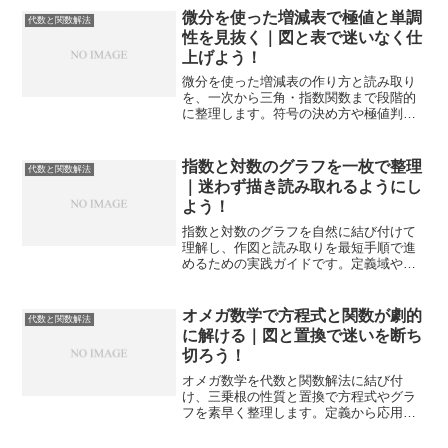
微分を使った増減表で極値と単調
代数と関数解法
性を見抜く｜図と表で迷いなく仕
上げよう！
微分を使った増減表の作り方と読み取り
を、一次から三角・指数関数まで段階的
に整理します。符号の決め方や極値判
定、試験での時短術まで一連の流れを丁
寧に解説します。
指数と対数のグラフを一枚で整理
代数と関数解法
｜迷わず描き読み取れるようにし
よう！
指数と対数のグラフを自然に結び付けて
理解し、作図と読み取りを最短手順で進
めるための実践ガイドです。定義域や漸
近線、変換の効果まで一気に整理しま
す。
オメガ数学で方程式と関数が劇的
代数と関数解法
に解ける｜図と置換で迷いを断ち
切ろう！
オメガ数学を代数と関数解法に結び付
け、三乗根の性質と置換で方程式やグラ
フを素早く整理します。定義から応用、
練習計画まで一気通貫で理解が進みま
す。