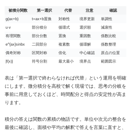
被積分関数
第一選択
代替
注意
確認
g(ax+b)
t=ax+b置換
対称性
境界更新
単調性
u·v
部分積分
循環式
選択順
減衰性
有理関数
部分分数
置換
重因数
係数比較
e^{ax}sinbx
二回部分
複素数
循環解
係数整理
偶奇対称
区間対称
倍化
中心確認
原点の位置
|f(x)|
符号分割
最大最小
境界点
範囲図示
表は「第一選択で終わらなければ代替」という運用を明確
にします。微分積分を高校で解く現場では、思考の分岐を
事前に用意しておくほど、時間配分と得点の安定性が高ま
ります。
積分の答えは関数の累積の物語です。単位や次元の整合を
最後に確認し、面積や平均の解釈で答えを言葉に直すと、