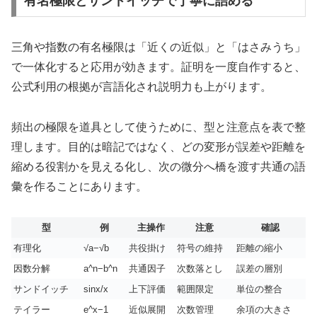
有名極限とサンドイッチで丁寧に詰める
三角や指数の有名極限は「近くの近似」と「はさみうち」
で一体化すると応用が効きます。証明を一度自作すると、
公式利用の根拠が言語化され説明力も上がります。
頻出の極限を道具として使うために、型と注意点を表で整
理します。目的は暗記ではなく、どの変形が誤差や距離を
縮める役割かを見える化し、次の微分へ橋を渡す共通の語
彙を作ることにあります。
型
例
主操作
注意
確認
有理化
√a−√b
共役掛け
符号の維持
距離の縮小
因数分解
a^n−b^n
共通因子
次数落とし
誤差の層別
サンドイッチ
sinx/x
上下評価
範囲限定
単位の整合
テイラー
e^x−1
近似展開
次数管理
余項の大きさ