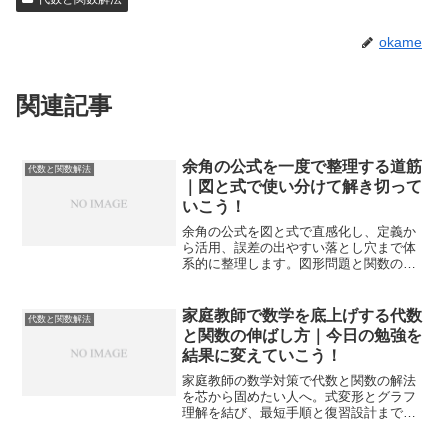
okame
関連記事
余角の公式を一度で整理する道筋
代数と関数解法
｜図と式で使い分けて解き切って
いこう！
余角の公式を図と式で直感化し、定義か
ら活用、誤差の出やすい落とし穴まで体
系的に整理します。図形問題と関数の橋
渡しとなる考え方を丁寧に示し、共通テ
ストから定期テストまで得点に直結する
解法と練習用のチェック表も備えます。
家庭教師で数学を底上げする代数
代数と関数解法
と関数の伸ばし方｜今日の勉強を
結果に変えていこう！
家庭教師の数学対策で代数と関数の解法
を芯から固めたい人へ。式変形とグラフ
理解を結び、最短手順と復習設計まで一
貫化します。今日から迷いを減らせる実
践手順を示します。