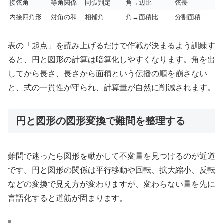
接弦角
等角関係
同弧判定
角→辺比
弦長
内接四角形
対角の和
相補角
角→面積比
分割面積
表の「起点」を読み上げるだけで作戦が決まるよう訓練す
ると、円と図形の計算は暗算化しやすくなります。角を出
してから長さ、長さから面積という伝播の順を崩さない
と、式の一貫性が守られ、計算量が自然に削減されます。
円と図形の図形変換で難問を整理する
難問で迷ったら図形を動かして不変量を見つけるのが近道
です。円と図形の関係は平行移動や回転、拡大縮小、反転
などの変換で見え方が変わりますが、変わらない量を先に
言語化すると道筋が固まります。