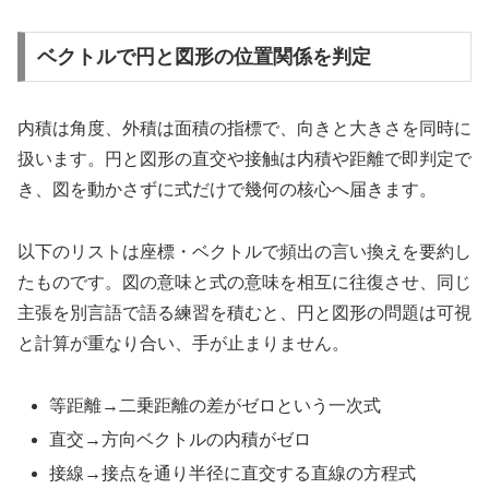
ベクトルで円と図形の位置関係を判定
内積は角度、外積は面積の指標で、向きと大きさを同時に
扱います。円と図形の直交や接触は内積や距離で即判定で
き、図を動かさずに式だけで幾何の核心へ届きます。
以下のリストは座標・ベクトルで頻出の言い換えを要約し
たものです。図の意味と式の意味を相互に往復させ、同じ
主張を別言語で語る練習を積むと、円と図形の問題は可視
と計算が重なり合い、手が止まりません。
等距離→二乗距離の差がゼロという一次式
直交→方向ベクトルの内積がゼロ
接線→接点を通り半径に直交する直線の方程式