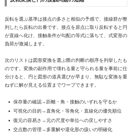
反転を選ぶ基準は接点の多さと相似の予感で、接線群が整
列したら反転の出番です。接点を原点に取り反転すると円
が直線へ化け、接触条件が勾配の等式に落ちて、式変形の
負荷が激減します。
次のリストは図形変換を選ぶ際の判断の順序を列挙したも
のです。変換の副作用で壊れる量と守られる量を事前に仕
分けると、円と図形の道具選びが早まり、無駄な変換を重
ねずに解が見える位置までワープできます。
保存量の確認→距離・角・接触のいずれを守るか
可視化の目的→直角化・等角化・直線化の優先順位
復元の容易さ→元の尺度や単位への戻しやすさ
交点数の管理→多重解や退化形の扱いの明確化