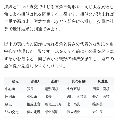
接線と半径の直交で生じる直角三角形や、同じ弧を見込む
角による相似は比を固定する主役です。相似比が決まれば
二乗で面積比、逆数で高比などへ即座に伝播し、少量の計
算で最終結果に到達できます。
以下の表は円と図形に現れる角と長さの代表的な対応を角
中心で整理した一覧です。式を立てる前にどの量を起点に
するかを選ぶと、同じ表から複数の解法が派生し、連立の
全体像が見通しやすくなります。
起点
派生1
派生2
比の伝播
到達量
中心角
弧長
扇形面積
比例直結
周長・面積
円周角
相似角
弦長
辺比→面積比
長さ・面積
接点
接線直交
相似三角形
比→高比
接線長
弦の交点
積の定理
相似補助
積→辺比
未知長