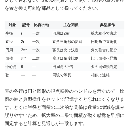
対して迷わないための対照表として使い、以後の章の定理
を置き換え可能な部品として扱ってください。
対象
記号
比例の軸
主な関係
典型操作
半径
r
一次
円周は2πr
拡大縮小で直読
直径
2r
一次
直角三角形の斜辺
円周角で直角化
円周
2πr
一次
弧長は比で決定
角の割合に配分
面積
πr²
二次
扇形は角度比例
比→面積へ昇格
中心角
θ
—
円周角の2倍
弧の同値類判定
弦
—
—
同弧で等長
相似で連結
表の各行は円と図形の視点転換のハンドルを示すので、比
例の軸と典型操作をセットで記憶すると忘れにくくなりま
す。とくに半径と面積の二次的な関係は数量の増減を読み
誤りやすいため、拡大率の二乗で面積が動く感覚を早期に
固定すると計算と見通しが一致します。