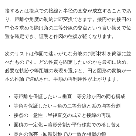
接するとは接点での接線と半径の直交が成立することであ
り、距離や角度の制約に即変換できます。接円や内接円の
中心を求める際は角の二等分線の交点という言い換えで位
置を確定でき、証明と作図の往復が軽くなります。
次のリストは作図で迷いがちな分岐の判断材料を簡潔に並
べたものです。どの性質を固定したいのかを最初に決め、
必要な軌跡や等距離の表現を選ぶと、円と図形の変換が一
本の推論で連結され、手順の再利用性が上がります。
等距離を保証したい→垂直二等分線か円の同心構成
等角を保証したい→角の二等分線と弧の均等分割
接点の一意性→半径直交の成立と接線の再現
面積の一定化→扇形分割か平行移動での移し替え
長さの保存→回転対称での一致か相似の鎖