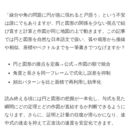
「線分や角の問題に円が急に現れると戸惑う」という不安
は誰にでもありますが、円と図形の関係を少ない視点で結
び直すと計算と作図が同じ地図の上で動きます。この記事
では円と図形を自然な日本語文で扱い、弧や扇形から接線
や相似、座標やベクトルまでを一筆書きでつなげますか？
円と図形の接点を定義→公式→作図の順で統合
角度と長さを同一フレームで式化し誤差を抑制
頻出パターンを比と面積で再利用し効率化
読み終える頃には円と図形の把握が一本化し、与式を見た
瞬間にどの定理とどの作図が直結するか判断できるように
なります。さらに、証明と計量の往復が滑らかになり、途
中式の迷走を抑えて正攻法の速度を安定化できます。