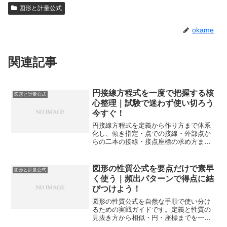
図形と計量公式
okame
関連記事
円接線方程式を一度で把握する核
図形と計量公式
心整理｜試験で迷わず使い切ろう
今すぐ！
円接線方程式を定義から作り方まで体系
化し、傾き指定・点での接線・外部点か
らの二本の接線・接点座標の求め方まで
一気通貫で整理します。図形問題の処理
速度と正答率を安定させます。
図形の性質公式を要点だけで素早
図形と計量公式
く使う｜頻出パターンで得点に結
びつけよう！
図形の性質公式を自然な手順で使い分け
るための実戦ガイドです。定義と性質の
見抜き方から相似・円・座標までを一気
に整理し、頻出パターンで素早く正答に