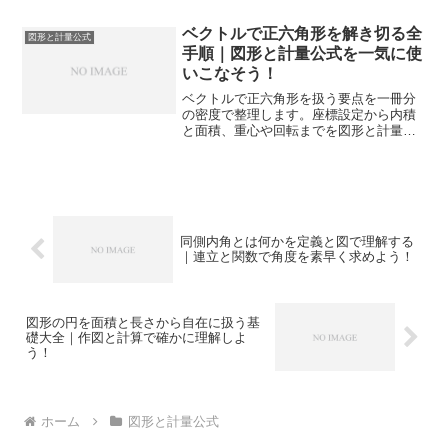
順が得られます。
ベクトルで正六角形を解き切る全
図形と計量公式
手順｜図形と計量公式を一気に使
いこなそう！
ベクトルで正六角形を扱う要点を一冊分
の密度で整理します。座標設定から内積
と面積、重心や回転までを図形と計量公
式で結び、入試頻出の解法に落とし込め
ます。
同側内角とは何かを定義と図で理解する
｜連立と関数で角度を素早く求めよう！
図形の円を面積と長さから自在に扱う基
礎大全｜作図と計算で確かに理解しよ
う！
ホーム
図形と計量公式