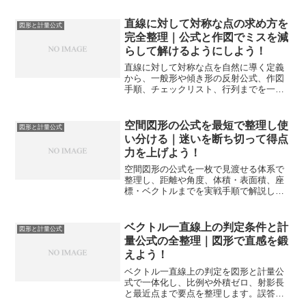
近づく考え方と覚え方を示します。
直線に対して対称な点の求め方を
図形と計量公式
完全整理｜公式と作図でミスを減
らして解けるようにしよう！
直線に対して対称な点を自然に導く定義
から、一般形や傾き形の反射公式、作図
手順、チェックリスト、行列までを一気
に解説します。試験で迷わず使い分けで
きる力が身につきます。
空間図形の公式を最短で整理し使
図形と計量公式
い分ける｜迷いを断ち切って得点
力を上げよう！
空間図形の公式を一枚で見渡せる体系で
整理し、距離や角度、体積・表面積、座
標・ベクトルまでを実戦手順で解説しま
す。典型の見抜き方と選び方も示し、迷
いなく解答を組み立てられます。
ベクトル一直線上の判定条件と計
図形と計量公式
量公式の全整理｜図形で直感を鍛
えよう！
ベクトル一直線上の判定を図形と計量公
式で一体化し、比例や外積ゼロ、射影長
と最近点まで要点を整理します。誤答パ
ターンを回避し、試験で素早く使える手