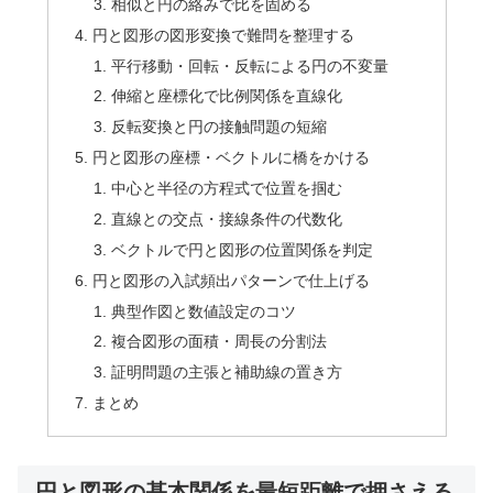
相似と円の絡みで比を固める
円と図形の図形変換で難問を整理する
平行移動・回転・反転による円の不変量
伸縮と座標化で比例関係を直線化
反転変換と円の接触問題の短縮
円と図形の座標・ベクトルに橋をかける
中心と半径の方程式で位置を掴む
直線との交点・接線条件の代数化
ベクトルで円と図形の位置関係を判定
円と図形の入試頻出パターンで仕上げる
典型作図と数値設定のコツ
複合図形の面積・周長の分割法
証明問題の主張と補助線の置き方
まとめ
円と図形の基本関係を最短距離で押さえる