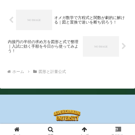
オメガ数学で方程式と関数が劇的に解け
る｜図と置換で迷いを断ち切ろう！
内接円の半径の求め方を図形と式で整理
｜入試に効く手順を今日から使ってみよ
う！
ホーム
図形と計量公式
© 2025 おかめはちもくいぬの数学大学.