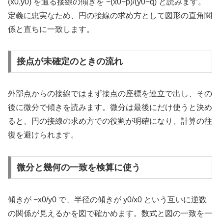
(x0,y0) を通る接線の傾きを −(x0−p)/(y0−q) と読みます。
定義に忠実なため、円の接線の求め方として図形の直角関
係と直ちに一致します。
接点が未確定のときの流れ
外部点からの接線ではまず接点の座標を連立で出し、その
後に微分で傾きを読みます。微分は最後にだけ使うと決め
ると、円の接線の求め方での役割が明確になり、計算の往
復を避けられます。
微分と幾何の一致を検算に使う
傾きが −x0/y0 で、半径の傾きが y0/x0 という互いに逆数
の関係が見えるかを図で確かめます。数式と図の一致を一