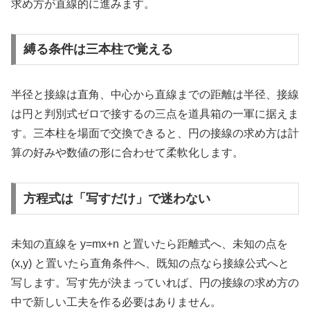
求め方が直線的に進みます。
縛る条件は三本柱で覚える
半径と接線は直角、中心から直線までの距離は半径、接線
は円と判別式ゼロで接するの三点を道具箱の一軍に据えま
す。三本柱を場面で交換できると、円の接線の求め方は計
算の好みや数値の形に合わせて柔軟化します。
方程式は「写すだけ」で迷わない
未知の直線を y=mx+n と置いたら距離式へ、未知の点を
(x,y) と置いたら直角条件へ、既知の点なら接線公式へと
写します。写す先が決まっていれば、円の接線の求め方の
中で新しい工夫を作る必要はありません。