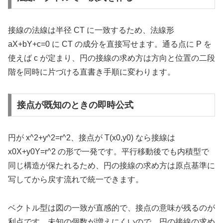
接線の法線は半径 CT に一致するため、法線形
aX+bY+c=0 に CT の成分を直接写せます。通る点に P を
使えば c が定まり、円の接線の求め方は方向と位置の二段
階を同時に片づける直書き手順に変わります。
接点が既知のときの即時公式
円が x^2+y^2=r^2、接点が T(x0,y0) なら接線は
x0X+y0Y=r^2 の形で一発です。平行移動後でも内積型で
同じ構造が保たれるため、円の接線の求め方は原点基準に
写してから戻す流れで統一できます。
ベクトル型は図の一致が直感的で、接点の意味が残るのが
利点です。未知の個数が増えにくいので、円の接線の求め