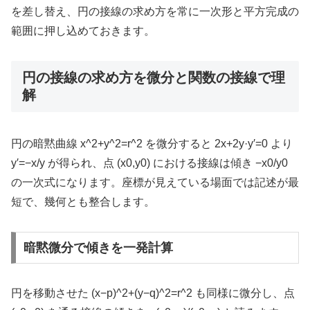
を差し替え、円の接線の求め方を常に一次形と平方完成の
範囲に押し込めておきます。
円の接線の求め方を微分と関数の接線で理
解
円の暗黙曲線 x^2+y^2=r^2 を微分すると 2x+2y·y′=0 より
y′=−x/y が得られ、点 (x0,y0) における接線は傾き −x0/y0
の一次式になります。座標が見えている場面では記述が最
短で、幾何とも整合します。
暗黙微分で傾きを一発計算
円を移動させた (x−p)^2+(y−q)^2=r^2 も同様に微分し、点