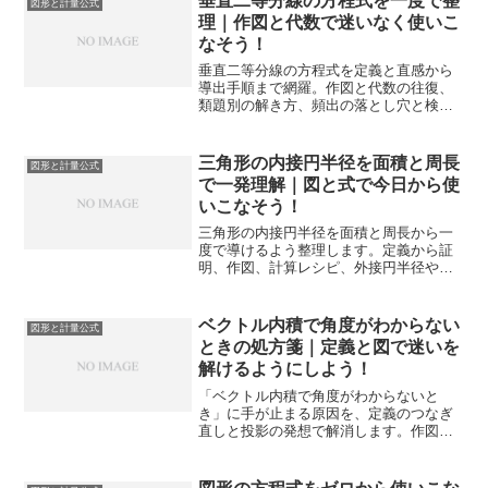
垂直二等分線の方程式を一度で整
図形と計量公式
理｜作図と代数で迷いなく使いこ
なそう！
垂直二等分線の方程式を定義と直感から
導出手順まで網羅。作図と代数の往復、
類題別の解き方、頻出の落とし穴と検算
の型を整理し、入試応用まで自力で解け
る状態へ導きます。
三角形の内接円半径を面積と周長
図形と計量公式
で一発理解｜図と式で今日から使
いこなそう！
三角形の内接円半径を面積と周長から一
度で導けるよう整理します。定義から証
明、作図、計算レシピ、外接円半径や傍
接円半径との関係、入試頻出パターンま
でを実例付きで解説します。
ベクトル内積で角度がわからない
図形と計量公式
ときの処方箋｜定義と図で迷いを
解けるようにしよう！
「ベクトル内積で角度がわからないと
き」に手が止まる原因を、定義のつなぎ
直しと投影の発想で解消します。作図と
計算の往復、典型パターン、検算手順ま
でを体系化し、試験で迷わず進めます。