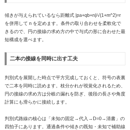
傾きが与えられているなら距離式 |pa+qb+n|/√(1+m^2)=r
を併用して n を定めます。条件の取り合わせを柔軟化で
きるので、円の接線の求め方の中で与式の形に合わせた最
短構成を選べます。
二本の接線を同時に出す工夫
判別式を展開した時点で平方完成しておくと、符号の表裏
で二本を同時に読めます。枝分かれが視覚化されるため、
円の接線の求め方は分岐の漏れを防ぎ、後段の長さや角度
計算にも滑らかに接続します。
判別式路線の核心は「未知の固定→代入→D=0→清書」の
四拍子にあります。通過条件や傾きの既知・未知で補助線