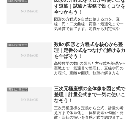
図形の方程式をゼロから使いこな
図形と計量公式
す道筋｜試験と実務で効くコツを
今つかもう！
図形の方程式を自然に使える力を、直
線・円・二次曲線・変換・最適化まで一
気通貫で育てます。定義から判定式や行
列処理までを段階的に整理し、解法の選
び方と検算の勘どころを身につけます。
数IIの図形と方程式を核心から整
図形と計量公式
理｜定番公式をつなげて解ける力
を伸ばそう！
高校数学の数IIの図形と方程式を基礎から
実戦まで一気通貫で整理し、直線や円の
方程式、距離や面積、軌跡の解き方を手
順化して得点に変えます。公式のつなが
りと判断フローを表とリストで可視化
し、条件処理や検算のコツまで段階的に
三次元極座標の全体像を図と式で
図形と計量公式
身につく構成です。独学でも迷いを減ら
整理｜計量公式まで一気に使いこ
し、時間短縮とミス削減を両立します。
なそう！
三次元極座標を定義から公式、計量の考
え方まで体系化し、体積要素や勾配・発
散・回転の扱いを直感と式で結びます。
演習設計とミス対策まで踏み込み、すぐ
に解法へ反映できます。