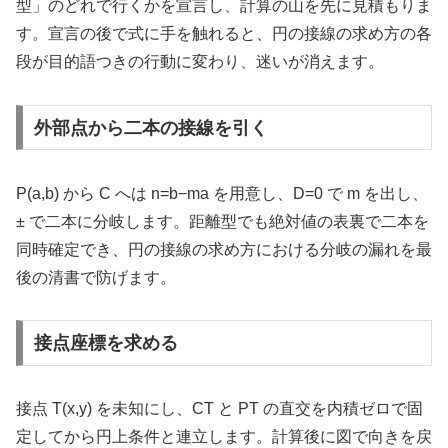
型」のどれで行くかを宣言し、計算の山を先に見積もりま
す。宣言の後で式に手を触れると、円の接線の求め方の各
段が目的語つきの行動に変わり、迷いが消えます。
外部点から二本の接線を引く
P(a,b) から C へは n=b−ma を用意し、D=0 で m を出し、
± で二本に分岐します。距離型でも絶対値の表裏で二本を
同時確定でき、円の接線の求め方における分岐の漏れを最
後の清書で防げます。
接点座標を求める
接点 T(x,y) を未知にし、CT と PT の直交を内積ゼロで固
定してから円上条件と連立します。計算後に図で向きを戻