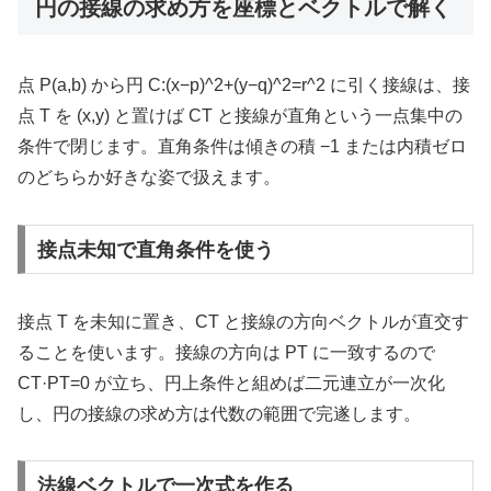
円の接線の求め方を座標とベクトルで解く
点 P(a,b) から円 C:(x−p)^2+(y−q)^2=r^2 に引く接線は、接
点 T を (x,y) と置けば CT と接線が直角という一点集中の
条件で閉じます。直角条件は傾きの積 −1 または内積ゼロ
のどちらか好きな姿で扱えます。
接点未知で直角条件を使う
接点 T を未知に置き、CT と接線の方向ベクトルが直交す
ることを使います。接線の方向は PT に一致するので
CT·PT=0 が立ち、円上条件と組めば二元連立が一次化
し、円の接線の求め方は代数の範囲で完遂します。
法線ベクトルで一次式を作る