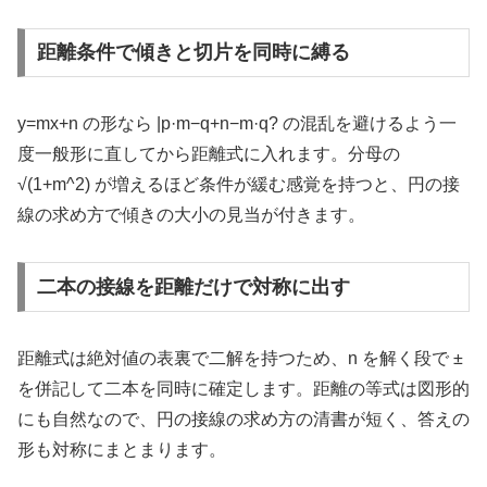
距離条件で傾きと切片を同時に縛る
y=mx+n の形なら |p·m−q+n−m·q? の混乱を避けるよう一
度一般形に直してから距離式に入れます。分母の
√(1+m^2) が増えるほど条件が緩む感覚を持つと、円の接
線の求め方で傾きの大小の見当が付きます。
二本の接線を距離だけで対称に出す
距離式は絶対値の表裏で二解を持つため、n を解く段で ±
を併記して二本を同時に確定します。距離の等式は図形的
にも自然なので、円の接線の求め方の清書が短く、答えの
形も対称にまとまります。