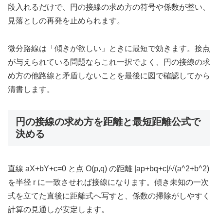
段入れるだけで、円の接線の求め方の符号や係数が整い、
見落としの再発を止められます。
微分路線は「傾きが欲しい」ときに最短で効きます。接点
が与えられている問題ならこれ一択でよく、円の接線の求
め方の他路線と矛盾しないことを最後に図で確認してから
清書します。
円の接線の求め方を距離と最短距離公式で
決める
直線 aX+bY+c=0 と点 O(p,q) の距離 |ap+bq+c|/√(a^2+b^2)
を半径 r に一致させれば接線になります。傾き未知の一次
式を立てた直後に距離式へ写すと、係数の掃除がしやすく
計算の見通しが安定します。