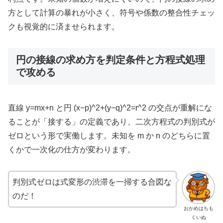
方として計算の暴れが小さく、符号や係数の整合性チェッ
クも視覚的に済ませられます。
円の接線の求め方を判定条件と方程式処理
で攻める
直線 y=mx+n と円 (x−p)^2+(y−q)^2=r^2 の交点が重解にな
ることが「接する」の定義であり、二次方程式の判別式が
ゼロという形で実働します。未知を m か n のどちらに置
くかで一次化の仕方が変わります。
判別式ゼロは式変形の渋滞を一掃する合図な
のだ！
おかめはちも
くいぬ