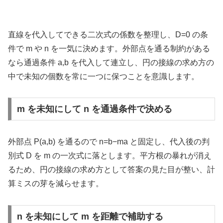
直線を代入してできる二次式の係数を整理し、D=0 の条
件で m や n を一気に決めます。外部点を通る制約がある
なら通過条件 a,b を代入して連立し、円の接線の求め方の
中で未知の個数を常に一つに保つことを意識します。
m を未知にして n を通過条件で決める
外部点 P(a,b) を通るので n=b−ma と固定し、代入後の判
別式 D を m の一次式に落とします。平方根の暴れが消え
るため、円の接線の求め方として答案の見た目が整い、計
算ミスの芽を減らせます。
n を未知にして m を距離で補助する