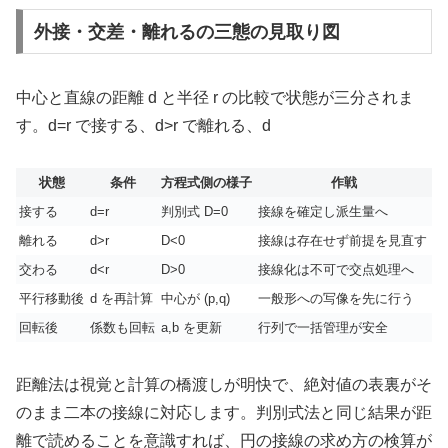
外接・交差・離れるの三態の見取り図
中心と直線の距離 d と半径 r の比較で状態が三分されま
す。d=r で接する、d>r で離れる、d
状態
条件
方程式側の様子
作戦
接する
d=r
判別式 D=0
接線を確定し派生量へ
離れる
d>r
D<0
接線は存在せず前提を見直す
交わる
d<r
D>0
接線化は不可で交点処理へ
平行移動後
d を再計算
中心が (p,q)
一般形への写像を先に行う
回転後
係数も回転
a,b を更新
行列で一括管理が安全
距離法は視覚と計算の橋渡しが明快で、絶対値の表裏がそ
のまま二本の接線に対応します。判別式法と同じ結果が距
離で読めることを意識すれば、円の接線の求め方の検算が