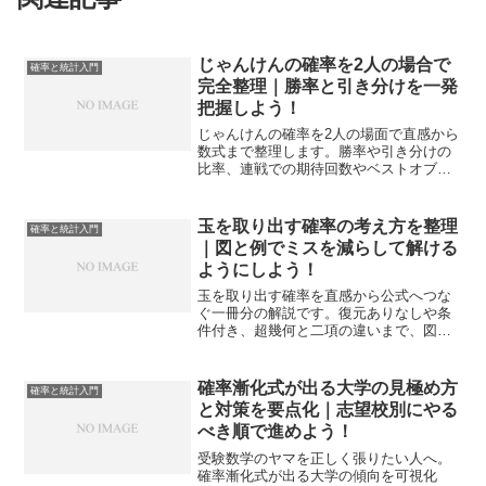
じゃんけんの確率を2人の場合で
確率と統計入門
完全整理｜勝率と引き分けを一発
把握しよう！
じゃんけんの確率を2人の場面で直感から
数式まで整理します。勝率や引き分けの
比率、連戦での期待回数やベストオブ方
式の決着確率、偏りがある相手への対応
までを実用的に解説します。
玉を取り出す確率の考え方を整理
確率と統計入門
｜図と例でミスを減らして解ける
ようにしよう！
玉を取り出す確率を直感から公式へつな
ぐ一冊分の解説です。復元ありなしや条
件付き、超幾何と二項の違いまで、図解
の言語で再現性ある解法に落とし込みま
す。
確率漸化式が出る大学の見極め方
確率と統計入門
と対策を要点化｜志望校別にやる
べき順で進めよう！
受験数学のヤマを正しく張りたい人へ。
確率漸化式が出る大学の傾向を可視化