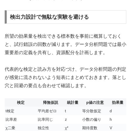
検出力設計で無駄な実験を避ける
所望の効果量を検出できる標本数を事前に概算しておく
と、試行錯誤の回数が減ります。データ分析問題では最小
重要差の定義を共有し、資源配分を計画します。
代表的な検定と読み方を対応づけ、データ分析問題の判定
が感覚に流されないよう短表にまとめておきます。落とし
穴と回避の要点も合わせて確認します。
検定
帰無仮説
統計量
p値の注意
効果量
t検定
平均差ゼロ
t
等分散仮定
d
比率差
比率同じ
z
小数の偏り
h
χ二乗
独立性
χ²
期待度数
V