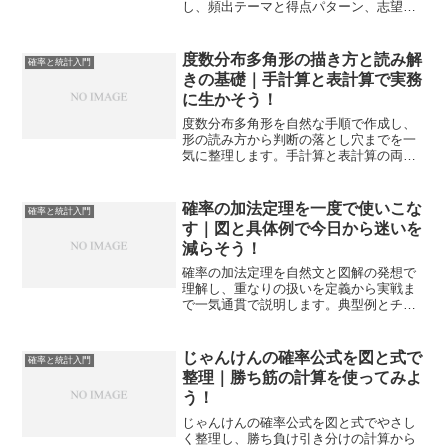
し、頻出テーマと得点パターン、志望校
別の学習計画、直前期の運用まで一気通
貫で整理します。
度数分布多角形の描き方と読み解
確率と統計入門
きの基礎｜手計算と表計算で実務
に生かそう！
度数分布多角形を自然な手順で作成し、
形の読み方から判断の落とし穴までを一
気に整理します。手計算と表計算の両面
で再現しやすい型に落とし込み、実務と
学習の往復で活用力を高めます。
確率の加法定理を一度で使いこな
確率と統計入門
す｜図と具体例で今日から迷いを
減らそう！
確率の加法定理を自然文と図解の発想で
理解し、重なりの扱いを定義から実戦ま
で一気通貫で説明します。典型例とチェ
ック表でミスを防ぎ、試験も実務も最短
手順で解ける状態へ導きます。
じゃんけんの確率公式を図と式で
確率と統計入門
整理｜勝ち筋の計算を使ってみよ
う！
じゃんけんの確率公式を図と式でやさし
く整理し、勝ち負け引き分けの計算から