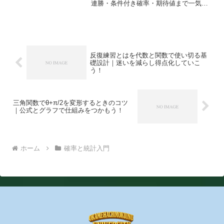
連勝・条件付き確率・期待値まで一気通
貫で理解できます。入試や授業の確認に
も役立つ実用の型を提示します。
反復練習とはを代数と関数で使い切る基
礎設計｜迷いを減らし得点化していこ
う！
三角関数でθ+π/2を変形するときのコツ
｜公式とグラフで仕組みをつかもう！
ホーム
確率と統計入門