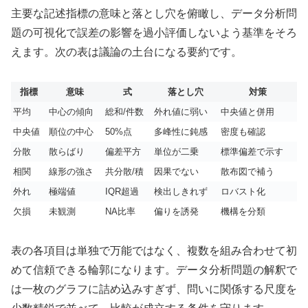
主要な記述指標の意味と落とし穴を俯瞰し、データ分析問
題の可視化で誤差の影響を過小評価しないよう基準をそろ
えます。次の表は議論の土台になる要約です。
指標
意味
式
落とし穴
対策
平均
中心の傾向
総和/件数
外れ値に弱い
中央値と併用
中央値
順位の中心
50%点
多峰性に鈍感
密度も確認
分散
散らばり
偏差平方
単位が二乗
標準偏差で示す
相関
線形の強さ
共分散/積
因果でない
散布図で補う
外れ
極端値
IQR超過
検出しきれず
ロバスト化
欠損
未観測
NA比率
偏りを誘発
機構を分類
表の各項目は単独で万能ではなく、複数を組み合わせて初
めて信頼できる輪郭になります。データ分析問題の解釈で
は一枚のグラフに詰め込みすぎず、問いに関係する尺度を