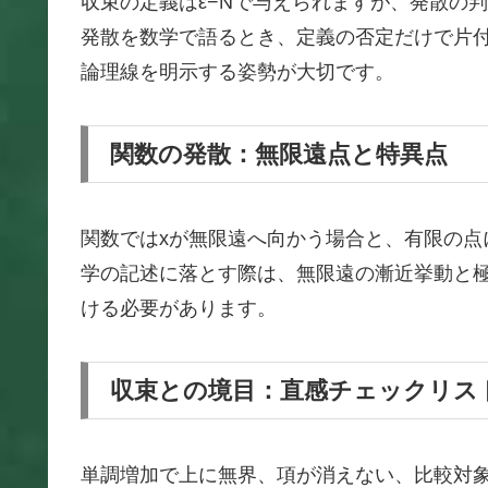
収束の定義はε−Nで与えられますが、発散の
発散を数学で語るとき、定義の否定だけで片
論理線を明示する姿勢が大切です。
関数の発散：無限遠点と特異点
関数ではxが無限遠へ向かう場合と、有限の点
学の記述に落とす際は、無限遠の漸近挙動と
ける必要があります。
収束との境目：直感チェックリス
単調増加で上に無界、項が消えない、比較対