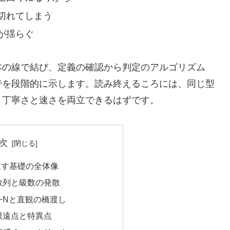
切れてしまう
が揺らぐ
本の線で結び、定義の確認から判定のアルゴリズム
でを段階的に示します。読み終えるころには、同じ型
、丁寧さと速さを両立できるはずです。
次
直す基礎の全体像
数列と級数の発散
−Nと直観の橋渡し
限遠点と特異点