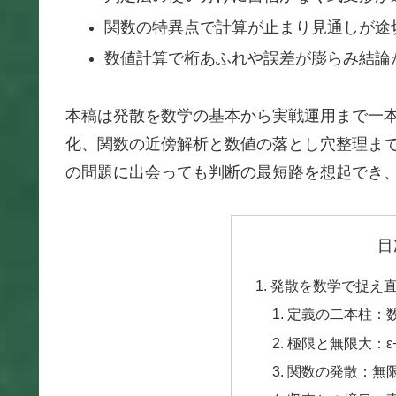
関数の特異点で計算が止まり見通しが途
数値計算で桁あふれや誤差が膨らみ結論
本稿は発散を数学の基本から実戦運用まで一
化、関数の近傍解析と数値の落とし穴整理ま
の問題に出会っても判断の最短路を想起でき
目
発散を数学で捉え
定義の二本柱：
極限と無限大：ε
関数の発散：無