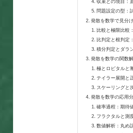
収束との境目：
問題設定の型：
発散を数学で見分
比較と極限比較
比判定と根判定
積分判定とダラ
発散を数学の関数
極とロピタルと
テイラー展開と
スケーリングと
発散を数学の応用
確率過程：期待
フラクタルと測
数値解析：丸め