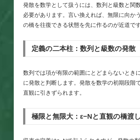
発散を数学として扱うには、数列と級数と関
必要があります。言い換えれば、無限に向か
の橋を往復できる状態を先に作るのが近道で
定義の二本柱：数列と級数の発散
数列では項が有限の範囲にとどまらないとき
に発散と判断します。発散を数学の初期段階
直観に引きずられます。
極限と無限大：ε−Nと直観の橋渡