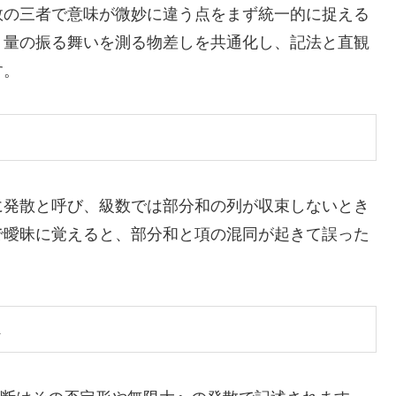
数の三者で意味が微妙に違う点をまず統一的に捉える
う量の振る舞いを測る物差しを共通化し、記法と直観
す。
に発散と呼び、級数では部分和の列が収束しないとき
で曖昧に覚えると、部分和と項の混同が起きて誤った
し