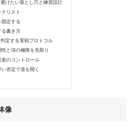
で避けたい落とし穴と練習設計
ックリスト
を固定する
する書き方
で判定する実戦プロトコル
調性と項の極限を先取り
誤差のコントロール
早い否定で道を開く
体像