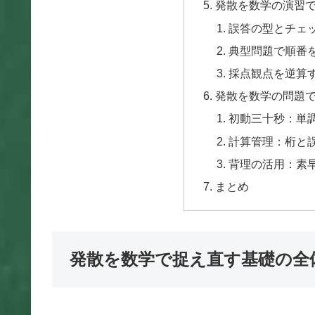
発散を数学の演習
誤答の型とチェ
典型問題で順番
採点観点を逆算
発散を数学の問題
初動三十秒：単
計算管理：桁と
背理の活用：素
まとめ
発散を数学で捉え直す基礎の全