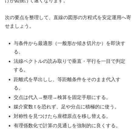
けが図抜けて速くなります。
次の要点を整理して、直線の図形の方程式を安定運用へ寄
せましょう。
与条件から最適形（一般形か傾き切片か）を即決す
る。
法線ベクトルの読み取りで垂直・平行を一目で判定
する。
距離式を早出しし、等距離条件をそのまま代入す
る。
交点は代入→整理→検算を固定手順にする。
媒介変数 t を恐れず、足や分点に積極的に使う。
対称性を見つけたら座標原点を移し替える。
有理係数化で計算の見通しを強制的に良くする。