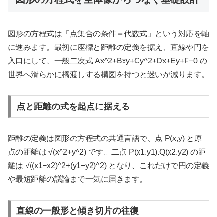
図形の方程式は「点集合の条件＝代数式」という対応を軸
に進みます。最初に座標と距離の定義を据え、直線や円を
入口にして、一般二次式 Ax^2+Bxy+Cy^2+Dx+Ey+F=0 の
世界へ滑らかに橋渡しする構図を持つと迷いが減ります。
点と距離の式を起点に据える
距離の定義は図形の方程式の共通言語で、点 P(x,y) と原
点の距離は √(x^2+y^2) です。二点 P(x1,y1),Q(x2,y2) の距
離は √((x1−x2)^2+(y1−y2)^2) となり、これだけで円の定義
や最短距離の議論まで一気に届きます。
直線の一般形と傾き切片の往復