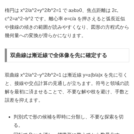
楕円は x^2/a^2+y^2/b^2=1 で a≥b≥0、焦点距離は 2c,
c^2=a^2−b^2 です。離心率 e=c/a を押さえると弧長近似
や接線の傾きの範囲が読みやすくなり、図形の方程式から
幾何量への変換が滑らかになります。
双曲線は漸近線で全体像を先に確定する
双曲線 x^2/a^2−y^2/b^2=1 は漸近線 y=±(b/a)x を先に引く
と、接線や交点計算の見通しが立ちます。符号と領域の読
解を最初に済ませることで、不要な解や枝を避け、手数と
誤差を抑えます。
判別式で形の候補を即時に分類し、不要な探索を切
る。