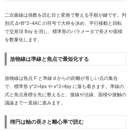
二次曲線は係数を読む目と変換で整える手順が鍵です。判
別式 Δ=B^2−4AC の符号で大枠を決め、平行移動と回転
で交差項 Bxy を消し、標準形のパラメータで長さや面積
を数量化します。
放物線は準線と焦点で最短化する
放物線は焦点 F と準線 d からの距離が等しい点の集合
で、標準形 y^2=4px や x^2=4py に落ち着きます。準線の
式と焦点座標を先に整えると、接線や法線、面積や接触の
議論まで一直線に進みます。
楕円は軸の長さと離心率で読む