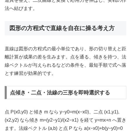
道具を整え、二次曲線と変換で応用力を伸ばし、実戦の作
法へ結びます。
図形の方程式で直線を自在に操る考え方
直線は図形の方程式の最小単位であり、形の切り替えと距
離計算が成果の差を生みます。点を通る、傾きを持つ、法
線ベクトルが与えられるなどの条件を、最短手順で式へ落
とす練習が効果的です。
点傾き・二点・法線の三形を即時選択する
点 P(x0,y0) と傾き m なら y−y0=m(x−x0)、二点 (x1,y1),
(x2,y2) なら傾き m=(y2−y1)/(x2−x1) を経て y=mx+n へ置き
ます。法線ベクトル (a,b) と点 P なら a(x−x0)+b(y−y0)=0