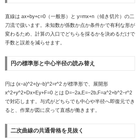
直線は ax+by+c=0（一般形）と y=mx+n（傾き切片）の二
刀流で扱います。未知数が係数か点か条件かで有利な形が
変わるため、計算の入口でどちらを採るかを決めるだけで
手数と誤差を減らせます。
円の標準形と中心半径の読み替え
円は (x−a)^2+(y−b)^2=r^2 が標準形で、展開形
x^2+y^2+Dx+Ey+F=0 とは D=−2a,E=−2b,F=a^2+b^2−r^2
で対応します。与式がどちらでも中心や半径へ即復元でき
ると、作業が図に戻って直感が働きます。
二次曲線の共通骨格を見抜く