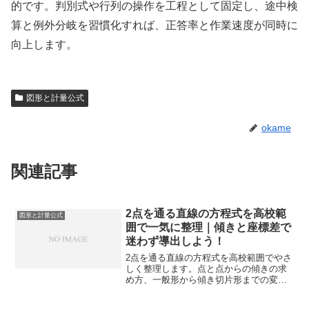
的です。判別式や行列の操作を工程として固定し、途中検
算と例外分岐を習慣化すれば、正答率と作業速度が同時に
向上します。
図形と計量公式
okame
関連記事
2点を通る直線の方程式を高校範
図形と計量公式
囲で一気に整理｜傾きと座標差で
迷わず導出しよう！
2点を通る直線の方程式を高校範囲でやさ
しく整理します。点と点からの傾きの求
め方、一般形から傾き切片形までの変
換、座標の代入ミスを防ぐ手順まで一連
で理解できます。公式の導出を図形的視