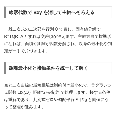
線形代数で Bxy を消して主軸へそろえる
一般二次式の二次部を行列 Q で表し、固有値分解で
R^TQR=Λ とすれば交差項が消えます。主軸方向で標準形
になれば、面積や距離が因数分解され、以降の最小化や判
定が一手で片づきます。
距離最小化と接触条件を統一して解く
点と二次曲線の最短距離は制約付き最小化で、ラグランジ
ュ関数 L(x,y,λ)=距離^2+λ·制約 で処理します。接する条件
は重解であり、判別式ゼロや勾配平行 ∇f∥∇g と同値にな
って整理が進みます。