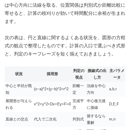
は中心方向に法線を取る、位置関係は判別式か距離比較に
寄せると、計算の枝刈りが効いて時間配分に余裕が生まれ
ます。
次の表は、円と直線に関するよくある状況を、図形の方程
式の観点で整理したものです。計算の入口で選ぶべき式形
と、判定のキーフレーズを短く揃えておきましょう。
判定の
接線式の出
主パラメ
状況
採用形
視点
し方
ータ
中心と半径が既
距離一
法線を中心
(x−a)^2+(y−b)^2=r^2
a,b,r
知
定
方向
展開形が与えら
完成平
中心復元後
x^2+y^2+Dx+Ey+F=0
D,E,F
れる
方
に接線
接するなら
直線との交点
代入で二次化
判別式
m,n
重解