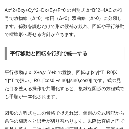
Ax^2+Bxy+Cy^2+Dx+Ey+F=0 の判別式 Δ=B^2−4AC の符
号で放物線（Δ=0）楕円（Δ<0）双曲線（Δ>0）に分類し
ます。係数を読むだけで形の候補が絞れ、回転や平行移動
で標準形へ寄せる方針が立ちます。
平行移動と回転を行列で統一する
平行移動は x=X+a,y=Y+b の置換、回転は [x y]^T=Rθ[X
Y]^T で扱い、Rθ=[[cosθ,−sinθ],[sinθ,cosθ]] です。式の見
た目を整える操作を共通化すると、複雑な図形の方程式で
も手順が一本化されます。
図形の方程式をこの骨格で捉えれば、個別の公式暗記から
条件の翻訳へと思考が切り替わります。以降は直線と円で