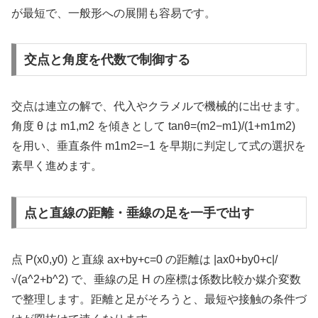
が最短で、一般形への展開も容易です。
交点と角度を代数で制御する
交点は連立の解で、代入やクラメルで機械的に出せます。
角度 θ は m1,m2 を傾きとして tanθ=(m2−m1)/(1+m1m2)
を用い、垂直条件 m1m2=−1 を早期に判定して式の選択を
素早く進めます。
点と直線の距離・垂線の足を一手で出す
点 P(x0,y0) と直線 ax+by+c=0 の距離は |ax0+by0+c|/
√(a^2+b^2) で、垂線の足 H の座標は係数比較か媒介変数
で整理します。距離と足がそろうと、最短や接触の条件づ