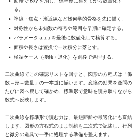
回転で Bxy を消し、標準形に整えてから数量化す
る。
準線・焦点・漸近線など幾何学的骨格を先に描く。
対称性から未知数の符号や範囲を早期に確定する。
パラメータ a,b,p を最後に数値化して検算する。
面積や長さは置換で一次積分に落とす。
極端ケース（接触・退化）を別枠で処理する。
二次曲線でこの確認リストを回すと、図形の方程式は「係
数→形→数量」の一本道に揃います。変換の効果を疑問の
たびに図へ戻して確かめ、標準形で意味を読み取りながら
数式へ反映します。
二次曲線を標準形で読む力は、最短距離や最適化にも直結
します。図形の方程式のまま制約を二次式で記述し、行列
と微分の道具で一手に処理する準備を整えます。