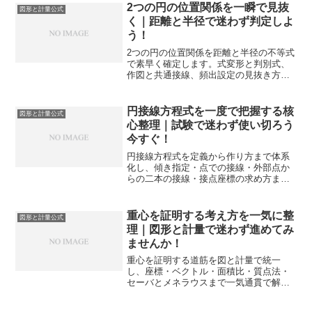
点と代数的視点で対比し、実戦の入試問
2つの円の位置関係を一瞬で見抜
図形と計量公式
題に通じる演習例とチェックリストも付
く｜距離と半径で迷わず判定しよ
けます。
う！
2つの円の位置関係を距離と半径の不等式
で素早く確定します。式変形と判別式、
作図と共通接線、頻出設定の見抜き方ま
でを手順化。問題文から即断する力が自
然に身につきます。
円接線方程式を一度で把握する核
図形と計量公式
心整理｜試験で迷わず使い切ろう
今すぐ！
円接線方程式を定義から作り方まで体系
化し、傾き指定・点での接線・外部点か
らの二本の接線・接点座標の求め方まで
一気通貫で整理します。図形問題の処理
速度と正答率を安定させます。
重心を証明する考え方を一気に整
図形と計量公式
理｜図形と計量で迷わず進めてみ
ませんか！
重心を証明する道筋を図と計量で統一
し、座標・ベクトル・面積比・質点法・
セーバとメネラウスまで一気通貫で解説
します。重心を証明する着眼点が揃い、
試験で迷わず書き切れる力が身につきま