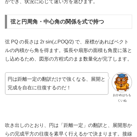
ができ、状況に応じて速い方を選びます。
弦と円周角・中心角の関係を式で持つ
弦 PQ の長さは 2r sin(∠POQ/2) で、座標があればベクト
ルの内積から角を得ます。弧長や扇形の面積も角度に落と
し込めるため、図形の方程式のまま数量化が完了します。
円は距離一定の翻訳だけで強くなる、展開と
完成を自在に往復するのだ！
おかめはちも
くいぬ
吹き出しのとおり、円は「距離一定」の翻訳と、展開形か
らの完成平方の往復を素早く行えるかで決まります。接線