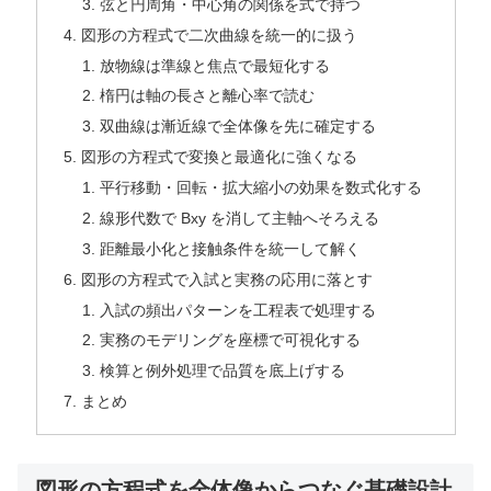
弦と円周角・中心角の関係を式で持つ
図形の方程式で二次曲線を統一的に扱う
放物線は準線と焦点で最短化する
楕円は軸の長さと離心率で読む
双曲線は漸近線で全体像を先に確定する
図形の方程式で変換と最適化に強くなる
平行移動・回転・拡大縮小の効果を数式化する
線形代数で Bxy を消して主軸へそろえる
距離最小化と接触条件を統一して解く
図形の方程式で入試と実務の応用に落とす
入試の頻出パターンを工程表で処理する
実務のモデリングを座標で可視化する
検算と例外処理で品質を底上げする
まとめ
図形の方程式を全体像からつなぐ基礎設計