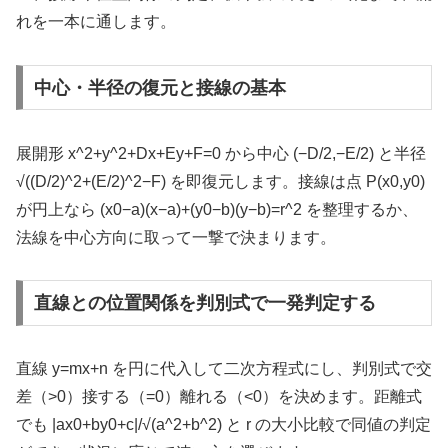
れを一本に通します。
中心・半径の復元と接線の基本
展開形 x^2+y^2+Dx+Ey+F=0 から中心 (−D/2,−E/2) と半径
√((D/2)^2+(E/2)^2−F) を即復元します。接線は点 P(x0,y0)
が円上なら (x0−a)(x−a)+(y0−b)(y−b)=r^2 を整理するか、
法線を中心方向に取って一撃で決まります。
直線との位置関係を判別式で一発判定する
直線 y=mx+n を円に代入して二次方程式にし、判別式で交
差（>0）接する（=0）離れる（<0）を決めます。距離式
でも |ax0+by0+c|/√(a^2+b^2) と r の大小比較で同値の判定