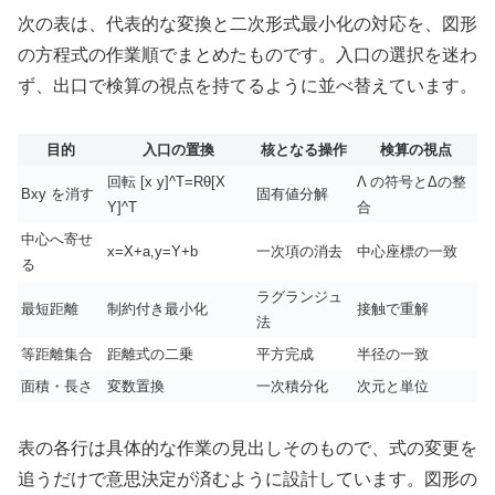
次の表は、代表的な変換と二次形式最小化の対応を、図形
の方程式の作業順でまとめたものです。入口の選択を迷わ
ず、出口で検算の視点を持てるように並べ替えています。
目的
入口の置換
核となる操作
検算の視点
回転 [x y]^T=Rθ[X
Λ の符号とΔの整
Bxy を消す
固有値分解
Y]^T
合
中心へ寄せ
x=X+a,y=Y+b
一次項の消去
中心座標の一致
る
ラグランジュ
最短距離
制約付き最小化
接触で重解
法
等距離集合
距離式の二乗
平方完成
半径の一致
面積・長さ
変数置換
一次積分化
次元と単位
表の各行は具体的な作業の見出しそのもので、式の変更を
追うだけで意思決定が済むように設計しています。図形の