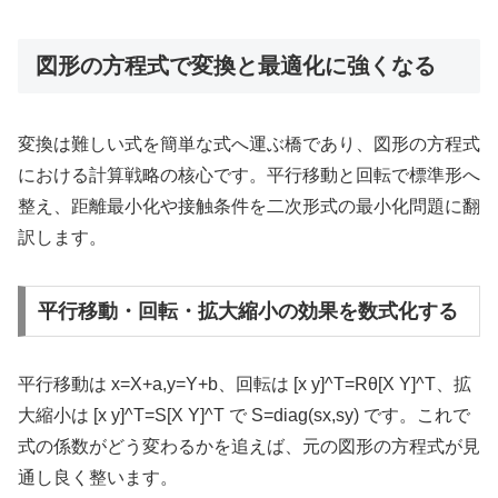
図形の方程式で変換と最適化に強くなる
変換は難しい式を簡単な式へ運ぶ橋であり、図形の方程式
における計算戦略の核心です。平行移動と回転で標準形へ
整え、距離最小化や接触条件を二次形式の最小化問題に翻
訳します。
平行移動・回転・拡大縮小の効果を数式化する
平行移動は x=X+a,y=Y+b、回転は [x y]^T=Rθ[X Y]^T、拡
大縮小は [x y]^T=S[X Y]^T で S=diag(sx,sy) です。これで
式の係数がどう変わるかを追えば、元の図形の方程式が見
通し良く整います。