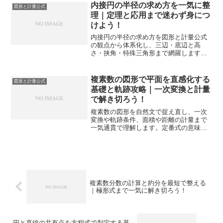
す。
内接円の半径の求め方を一気に整
図形と計量公式
理｜定理と応用まで迷わず身につ
けよう！
内接円の半径の求め方を図形と計量公式
の観点から体系化し、三辺・底辺と高
さ・挟角・特殊三角形まで網羅します。
検算とミス回避も整理し、入試や定期テ
ストで確実に点を取り切れる理解へ導き
ます。
複素数の図形で平面を直感化する
図形と計量公式
基礎と軌跡攻略｜一次変換と計量
で解き切ろう！
複素数の図形を自然文で捉え直し、一次
変換や軌跡条件、面積や距離の計量まで
一気通貫で理解します。定番式の意味と
作図感覚を往復し、試験でも実務でも迷
わず使える道具として定着させます。
複素数分数の計算と約分を最短で整える
｜極形式まで一気に解き切ろう！
円と直線の共有点を方程式で判定する基