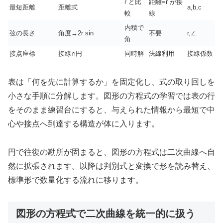
r と比
距離=r が接
最短距離
距離式
a,b,c
較
線
内積で
弦の長さ
角度→2r sin
不要
r,∠
角
接点座標
接線∩円
同時解
法線利用
接線係数
表は「何を先に計算するか」を固定化し、式の取り回しを
小さな手順に分解します。図形の方程式の学習では表の行
をそのまま練習台にすると、与えられた情報から最短で中
心や接点へ到達する構造が体に入ります。
円で往復の勘所が固まると、図形の方程式は二次曲線へ自
然に拡張されます。以降は判別式と変換で形を読み替え、
標準形で数量化する流れに移ります。
図形の方程式で二次曲線を統一的に扱う