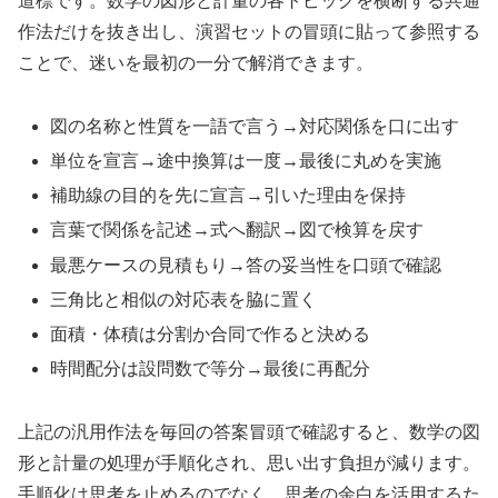
道標です。数学の図形と計量の各トピックを横断する共通
作法だけを抜き出し、演習セットの冒頭に貼って参照する
ことで、迷いを最初の一分で解消できます。
図の名称と性質を一語で言う→対応関係を口に出す
単位を宣言→途中換算は一度→最後に丸めを実施
補助線の目的を先に宣言→引いた理由を保持
言葉で関係を記述→式へ翻訳→図で検算を戻す
最悪ケースの見積もり→答の妥当性を口頭で確認
三角比と相似の対応表を脇に置く
面積・体積は分割か合同で作ると決める
時間配分は設問数で等分→最後に再配分
上記の汎用作法を毎回の答案冒頭で確認すると、数学の図
形と計量の処理が手順化され、思い出す負担が減ります。
手順化は思考を止めるのでなく、思考の余白を活用するた