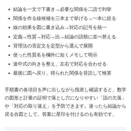
結論を一文で下書き→必要な関係を二語で列挙
関係を作る線候補を三本まで挙げる→一本に絞る
線の効果を図に書き込み→対応の記号を統一
定義→性質→対応→比→結論の語順に並べ替える
背理法の否定文を定型から選んで展開
使った性質名を欄外に短くメモして明示
途中式の向きを整え、左右で対応を合わせる
最後に図へ戻り、得られた関係を音読して検算
手順書の各項目を声に出しながら指差し確認すると、数学
の図形と計量の証明で落とし穴になりやすい「語の欠落」
や「対応の取り違え」を予防できます。迷ったら結論から
戻る合図として、答案に星印を付けるのも有効です。