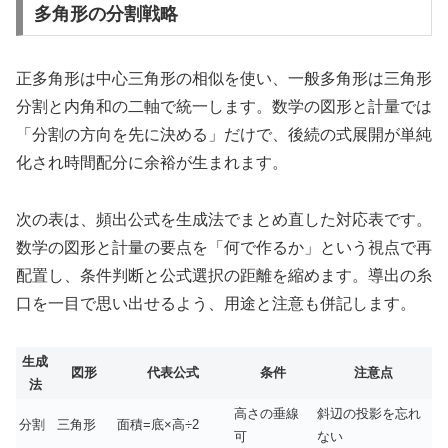
多角形の分割戦略
正多角形は中心三角形の相似を使い、一般多角形は三角形
分割と内角和の二軸で統一します。数学の図形と計量では
「分割の方向を先に決める」だけで、後続の式展開が単純
化され時間配分に余裕が生まれます。
次の表は、頻出公式を生成法でまとめ直した対応表です。
数学の図形と計量の要点を「何で作るか」という視点で再
配置し、条件判断と公式選択の距離を縮めます。導出の糸
口を一目で思い出せるよう、用途と注意も併記します。
生成
図形
代表公式
条件
注意点
法
高さの垂線
斜辺の投影を忘れ
分割
三角形
面積=底×高÷2
可
ない