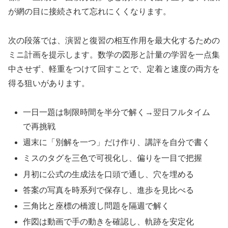
が網の目に接続されて忘れにくくなります。
次の段落では、演習と復習の相互作用を最大化するための
ミニ計画を提示します。数学の図形と計量の学習を一点集
中させず、軽重をつけて回すことで、定着と速度の両方を
得る狙いがあります。
一日一題は制限時間を半分で解く→翌日フルタイム
で再挑戦
週末に「別解を一つ」だけ作り、講評を自分で書く
ミスのタグを三色で可視化し、偏りを一目で把握
月初に公式の生成法を口頭で通し、穴を埋める
答案の写真を時系列で保存し、進歩を見比べる
三角比と座標の橋渡し問題を隔週で解く
作図は動画で手の動きを確認し、軌跡を安定化