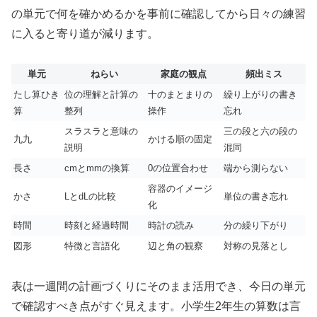
の単元で何を確かめるかを事前に確認してから日々の練習
に入ると寄り道が減ります。
単元
ねらい
家庭の観点
頻出ミス
たし算ひき
位の理解と計算の
十のまとまりの
繰り上がりの書き
算
整列
操作
忘れ
スラスラと意味の
三の段と六の段の
九九
かける順の固定
説明
混同
長さ
cmとmmの換算
0の位置合わせ
端から測らない
容器のイメージ
かさ
LとdLの比較
単位の書き忘れ
化
時間
時刻と経過時間
時計の読み
分の繰り下がり
図形
特徴と言語化
辺と角の観察
対称の見落とし
表は一週間の計画づくりにそのまま活用でき、今日の単元
で確認すべき点がすぐ見えます。小学生2年生の算数は言