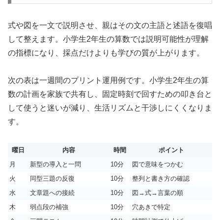
式や図を一文で説明させ、親はその文の主語と述語を復唱
して整えます。小学生2年生の算数では説明可能性が理解
の指標になり、採点だけよりも学びの質が上がります。
次の表は一週間のプリント運用例です。小学生2年生の算
数の計画を家族で共有し、固定時刻で回すための叩き台と
して使うと迷いが減り、生活リズムと干渉しにくくなりま
す。
曜日
内容
時間
ポイント
月
新型の導入と一問
10分
図で意味をつかむ
火
同型三題の反復
10分
整列と書き方の確認
水
文章題への接続
10分
図→式→言葉の順
木
弱点段の補強
10分
穴あきで特定