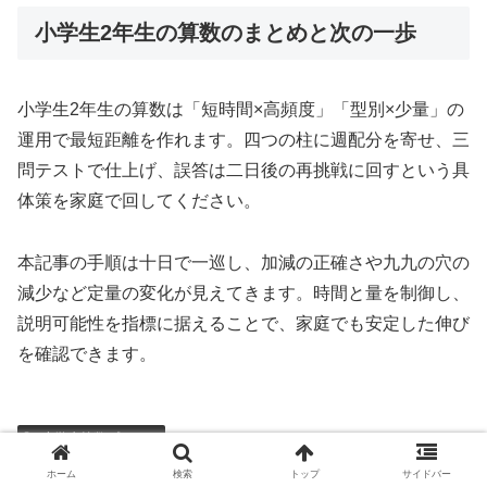
小学生2年生の算数のまとめと次の一歩
小学生2年生の算数は「短時間×高頻度」「型別×少量」の
運用で最短距離を作れます。四つの柱に週配分を寄せ、三
問テストで仕上げ、誤答は二日後の再挑戦に回すという具
体策を家庭で回してください。
本記事の手順は十日で一巡し、加減の正確さや九九の穴の
減少など定量の変化が見えてきます。時間と量を制御し、
説明可能性を指標に据えることで、家庭でも安定した伸び
を確認できます。
小学生算数プリント
ホーム
検索
トップ
サイドバー
okame