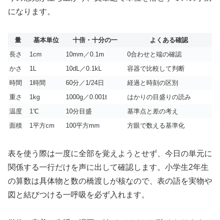
になります。
量
基本単位
十倍・十分の一
よくある確認
長さ
1cm
10mm／0.1m
0合わせと端の確認
かさ
1L
10dL／0.1kL
容器で比較して判断
時間
1時間
60分／1/24日
経過と時刻の区別
重さ
1kg
1000g／0.001t
はかりの目盛りの読み
温度
1℃
10分目盛
基準点と差の考え
面積
1平方cm
100平方mm
方眼で数える基準化
表を使う際は一度に全部を覚えようとせず、今日の単元に
関係する一行だけを声に出して確認します。小学生2年生
の算数は具体物と数の橋渡しが核なので、表の語を実物や
図と結びつける一呼吸を必ず入れます。