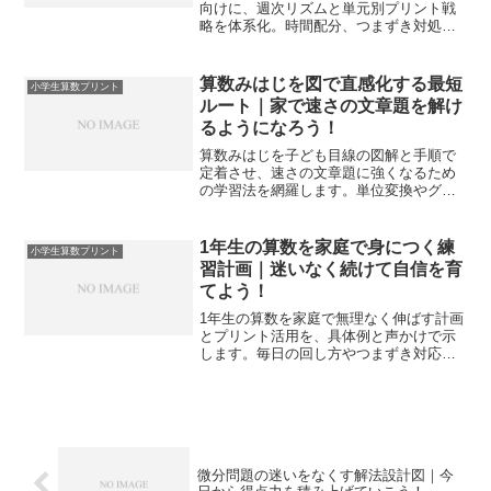
向けに、週次リズムと単元別プリント戦
略を体系化。時間配分、つまずき対処、
モチベ維持まで一枚で実践できる計画で
迷いを減らせます。
算数みはじを図で直感化する最短
小学生算数プリント
ルート｜家で速さの文章題を解け
るようになろう！
算数みはじを子ども目線の図解と手順で
定着させ、速さの文章題に強くなるため
の学習法を網羅します。単位変換やグラ
フ化、差速や区間の考え方まで、家庭で
無理なく進む実践プリント術を解説しま
す。
1年生の算数を家庭で身につく練
小学生算数プリント
習計画｜迷いなく続けて自信を育
てよう！
1年生の算数を家庭で無理なく伸ばす計画
とプリント活用を、具体例と声かけで示
します。毎日の回し方やつまずき対応ま
で一気通貫で把握し、家での学習に自信
を持てます。
微分問題の迷いをなくす解法設計図｜今