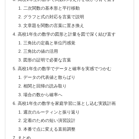
二次関数の基本形と平行移動
グラフと式の対応を言葉で説明
文章題を関数の言葉に置き換え
高校1年生の数学の図形と計量を図で深く結び直す
三角比の定義と単位円感覚
三角比の値の活用
図形の証明で必要な言葉
高校1年生の数学でデータと確率を実感でつかむ
データの代表値と散らばり
相関と回帰の読み取り
場合の数から確率へ
高校1年生の数学を家庭学習に落とし込む実践計画
週次のルーティンと振り返り
定着のための短い演習設計
本番で点に変える直前調整
まとめ