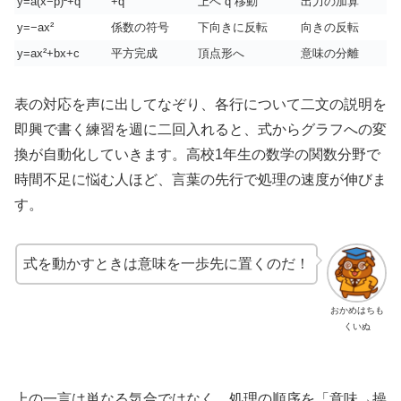
y=a(x−p)²+q
+q
上へ q 移動
出力の加算
y=−ax²
係数の符号
下向きに反転
向きの反転
y=ax²+bx+c
平方完成
頂点形へ
意味の分離
表の対応を声に出してなぞり、各行について二文の説明を
即興で書く練習を週に二回入れると、式からグラフへの変
換が自動化していきます。高校1年生の数学の関数分野で
時間不足に悩む人ほど、言葉の先行で処理の速度が伸びま
す。
式を動かすときは意味を一歩先に置くのだ！
おかめはちも
くいぬ
上の一言は単なる気合ではなく、処理の順序を「意味→操