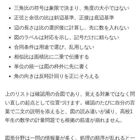
三角比の符号は象限で決まり、角度の大小ではない
正弦と余弦の比は斜辺基準、正接は底辺基準
辺の長さは比の選択後に計算し、先に数を入れない
図のラベルは対応を示し、記号だけに頼らない
合同条件は用途で選び、乱用しない
相似比は面積比に二乗で伝播する
単位の統一は図の枠外に先に書く
角の向きは反時計回りを正にそろえる
上のリストは確認用の合図であり、覚える対象ではなく問
い直しの起点として位置づけます。確認のたびに自分の言
葉で二文の説明を添えると、図の読み違いが減り、高校1
年生の数学の計量問題でも根拠の筋道が崩れません。
図形分野は一問の情報量が多く、処理の順序が乱れると一