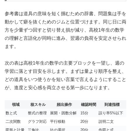
参考書は道具の意味を短く掴むための辞書、問題集は手を
動かして癖を抜くためのジムと位置づけます。同じ日に両
方を少量ずつ回すと切り替え損が減り、高校1年生の数学
の理解と言語化が同時に進み、翌週の負荷を安定させられ
ます。
次の表は高校1年生の数学の主要ブロックを一望し、週の
学習に落とす目安を示します。まずは量より順序を整え、
どの道具をいつ使うかを短い言葉で言えるようにすること
が、進度と安心感を両立させる第一歩になります。
領域
核スキル
頻出操作
確認時間
到達指標
数と式
整式の整理
展開・因数分解
15分
誤り率5%以下
二次関数
グラフ対応
平行移動
20分
説明二文
図形と計量
三角比
比の選択
20分
作図と式