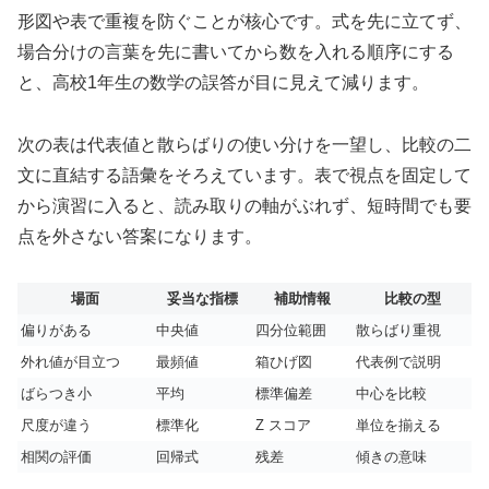
形図や表で重複を防ぐことが核心です。式を先に立てず、
場合分けの言葉を先に書いてから数を入れる順序にする
と、高校1年生の数学の誤答が目に見えて減ります。
次の表は代表値と散らばりの使い分けを一望し、比較の二
文に直結する語彙をそろえています。表で視点を固定して
から演習に入ると、読み取りの軸がぶれず、短時間でも要
点を外さない答案になります。
場面
妥当な指標
補助情報
比較の型
偏りがある
中央値
四分位範囲
散らばり重視
外れ値が目立つ
最頻値
箱ひげ図
代表例で説明
ばらつき小
平均
標準偏差
中心を比較
尺度が違う
標準化
Z スコア
単位を揃える
相関の評価
回帰式
残差
傾きの意味