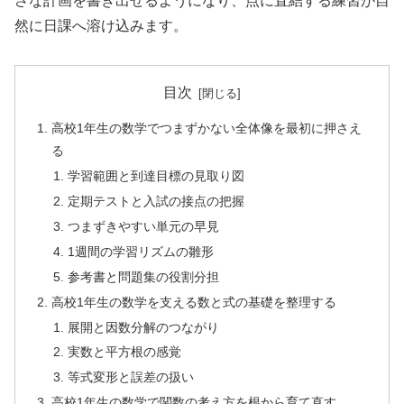
さな計画を書き出せるようになり、点に直結する練習が自
然に日課へ溶け込みます。
目次
高校1年生の数学でつまずかない全体像を最初に押さえ
る
学習範囲と到達目標の見取り図
定期テストと入試の接点の把握
つまずきやすい単元の早見
1週間の学習リズムの雛形
参考書と問題集の役割分担
高校1年生の数学を支える数と式の基礎を整理する
展開と因数分解のつながり
実数と平方根の感覚
等式変形と誤差の扱い
高校1年生の数学で関数の考え方を根から育て直す