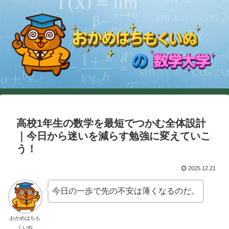
高校1年生の数学を最短でつかむ全体設計
｜今日から迷いを減らす勉強に変えていこ
う！
2025.12.21
今日の一歩で先の不安は薄くなるのだ。
おかめはちも
くいぬ