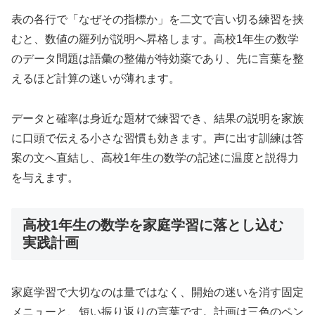
表の各行で「なぜその指標か」を二文で言い切る練習を挟
むと、数値の羅列が説明へ昇格します。高校1年生の数学
のデータ問題は語彙の整備が特効薬であり、先に言葉を整
えるほど計算の迷いが薄れます。
データと確率は身近な題材で練習でき、結果の説明を家族
に口頭で伝える小さな習慣も効きます。声に出す訓練は答
案の文へ直結し、高校1年生の数学の記述に温度と説得力
を与えます。
高校1年生の数学を家庭学習に落とし込む
実践計画
家庭学習で大切なのは量ではなく、開始の迷いを消す固定
メニューと、短い振り返りの言葉です。計画は三色のペン