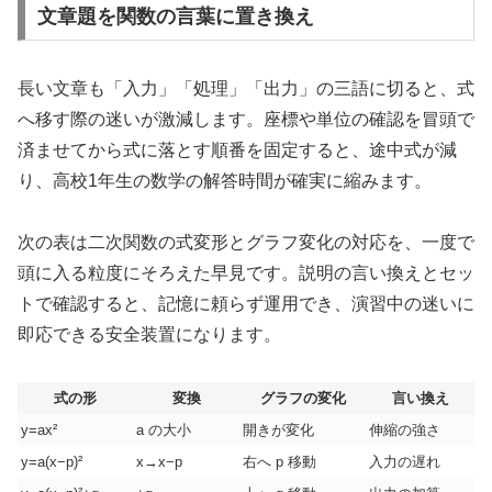
文章題を関数の言葉に置き換え
長い文章も「入力」「処理」「出力」の三語に切ると、式
へ移す際の迷いが激減します。座標や単位の確認を冒頭で
済ませてから式に落とす順番を固定すると、途中式が減
り、高校1年生の数学の解答時間が確実に縮みます。
次の表は二次関数の式変形とグラフ変化の対応を、一度で
頭に入る粒度にそろえた早見です。説明の言い換えとセッ
トで確認すると、記憶に頼らず運用でき、演習中の迷いに
即応できる安全装置になります。
式の形
変換
グラフの変化
言い換え
y=ax²
a の大小
開きが変化
伸縮の強さ
y=a(x−p)²
x→x−p
右へ p 移動
入力の遅れ