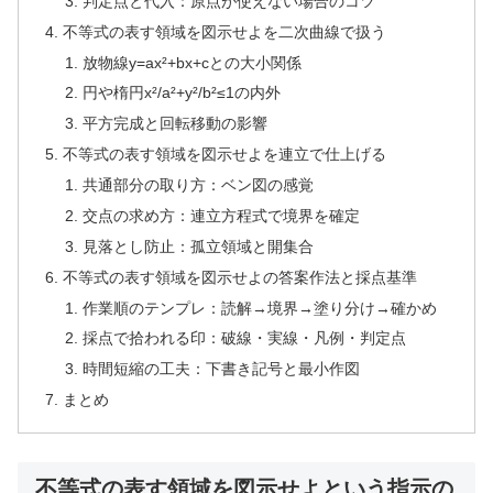
判定点と代入：原点が使えない場合のコツ
不等式の表す領域を図示せよを二次曲線で扱う
放物線y=ax²+bx+cとの大小関係
円や楕円x²/a²+y²/b²≤1の内外
平方完成と回転移動の影響
不等式の表す領域を図示せよを連立で仕上げる
共通部分の取り方：ベン図の感覚
交点の求め方：連立方程式で境界を確定
見落とし防止：孤立領域と開集合
不等式の表す領域を図示せよの答案作法と採点基準
作業順のテンプレ：読解→境界→塗り分け→確かめ
採点で拾われる印：破線・実線・凡例・判定点
時間短縮の工夫：下書き記号と最小作図
まとめ
不等式の表す領域を図示せよという指示の