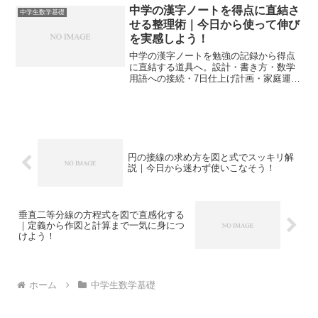
の型と週次チェックで成果を可視化でき
中学の漢字ノートを得点に直結さ
中学生数学基礎
ます。
せる整理術｜今日から使って伸び
を実感しよう！
中学の漢字ノートを勉強の記録から得点
に直結する道具へ。設計・書き方・数学
用語への接続・7日仕上げ計画・家庭運
用・復習設計まで、実践手順を具体的に
解説します。
円の接線の求め方を図と式でスッキリ解
説｜今日から迷わず使いこなそう！
垂直二等分線の方程式を図で直感化する
｜定義から作図と計算まで一気に身につ
けよう！
ホーム
中学生数学基礎