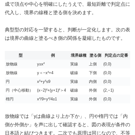
成で頂点や中心を明確にしたうえで、最短距離で判定点に
代入し、境界の線種と塗る側を決めます。
典型型の対応を一望すると、判断が一定化します。次の表
は境界の曲線と塗るべき側の関係を凝縮したものです。
型
例
境界線種
塗る側
判定点の定番
放物線
y≥x²
実線
上側
(0,0)
放物線
y＜−x²+4
破線
下側
(0,0)
円
x²+y²≤9
実線
内側
(0,0)
円（中心移動）
(x−2)²+(y+1)²＞4
破線
外側
(2,−1)
楕円
x²/9+y²/4≥1
実線
外側
(0,0)
放物線では「yは曲線より上か下か」、円や楕円では「内
側か外側か」を声に出して確認すると、図の表現が条件の
日本語と結びつきます。二次でも原理は同じなので、不等