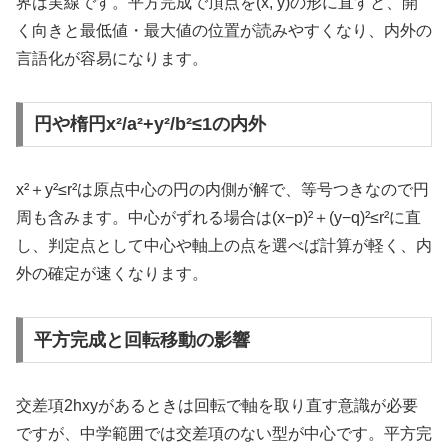
界は実線です。平方完成で頂点を(x, y)の形に直すと、開
く向きと最低値・最大値の位置が読みやすくなり、内外の
言語化が容易になります。
円や楕円x²/a²+y²/b²≤1の内外
x²＋y²≤r²は原点中心の円の内側が解で、等号つきなので円
周も含みます。中心がずれる場合は(x−p)²＋(y−q)²≤r²に直
し、判定点として中心や軸上の点を選べば計算が軽く、内
外の確定が速くなります。
平方完成と回転移動の影響
交差項2hxyがあるときは回転で軸を取り直す意識が必要
ですが、中学範囲では交差項のない型が中心です。平方完