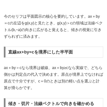
今のセリフは平面図示の核心を要約しています。ax＋by
＝cの左辺をg(x,y)と見たとき、g(x,y)＞cの領域は法線ベク
トル(b,−a)の向きに広がると覚えると、傾きの視覚に引き
ずられずに済みます。
直線ax+by=cを境界にした半平面
ax＋by＞cなら境界は破線、ax＋by≥cなら実線で、どちら
側かは判定点の代入で決めます。原点が境界上でなければ
原点で十分ですが、c＝0のときは別の軽い点を選ぶと計
算が滑らかです。
傾き・切片・法線ベクトルで向きを確かめる