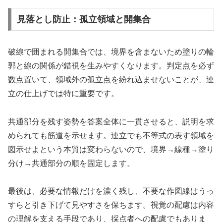
見落とし防止：孤立領域と開集合
破線で囲まれる開集合では、境界を含まないため塗りの輪
郭と線の関係が錯視を生みやすくなります。判定点を必ず
数点置いて、領域外の孤立点を紛れ込ませないことが、連
立の仕上げでは特に重要です。
共通部分を残す姿勢を答案全体に一貫させると、説明を求
められても筋道を示せます。連立でも不等式の表す領域を
図示せよという本質は変わらないので、境界→線種→塗り
分け→共通部分の順を固定します。
最後は、必要な情報だけを濃く残し、不要な作図線はうっ
すらと引き下げて見やすさを保ちます。視覚の配慮は内容
の理解を支える手段であり、採点者への配慮でもありま