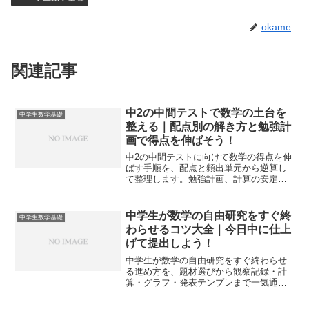
okame
関連記事
中2の中間テストで数学の土台を
中学生数学基礎
整える｜配点別の解き方と勉強計
画で得点を伸ばそう！
中2の中間テストに向けて数学の得点を伸
ばす手順を、配点と頻出単元から逆算し
て整理します。勉強計画、計算の安定
化、文章題や図形の攻略、前日と当日の
過ごし方まで一冊分の要点で迷いをなく
します。
中学生が数学の自由研究をすぐ終
中学生数学基礎
わらせるコツ大全｜今日中に仕上
げて提出しよう！
中学生が数学の自由研究をすぐ終わらせ
る進め方を、題材選びから観察記録・計
算・グラフ・発表テンプレまで一気通貫
で解説します。家の道具で短時間でも説
得力を出す手順と失敗回避チェックを用