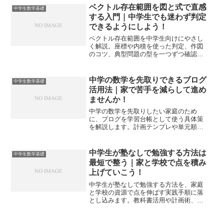
意します。
ベクトル存在範囲を図と式で直感
中学生数学基礎
する入門｜中学生でも迷わず判定
できるようにしよう！
ベクトル存在範囲を中学生向けにやさし
く解説。座標や内積を使った判定、作図
のコツ、典型問題の型を一つずつ確認
し、試験で迷わない力を身につけます。
練習表とチェックリスト付き。
中学の数学を先取りできるブログ
中学生数学基礎
活用法｜家で苦手を減らして進め
ませんか！
中学の数学を先取りしたい家庭のため
に、ブログを学習台帳として使う具体策
を解説します。計画テンプレや単元順、
記録法、つまずき対策までを一気通貫で
示し、今日から迷わず回せる形に整えま
す。
中学生が塾なしで勉強する方法は
中学生数学基礎
最短で整う｜家と学校で点を積み
上げていこう！
中学生が塾なしで勉強する方法を、家庭
と学校の資源で点を伸ばす実践手順に落
とし込みます。教科書活用や計画術、基
礎徹底、暗記と計算の両輪、親の関わり
までを網羅し、今日から始められる一日