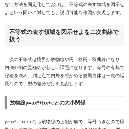
ない方法を固定化しておけば、不等式の表す領域を図示せ
よという問いに対しても、説明可能な作図が実現します。
不等式の表す領域を図示せよを二次曲線で
扱う
二次の不等式は境界が放物線や円・楕円・双曲線になり、
内側外側の見極めが新しい課題になります。等号の有無で
線種を決め、判定点で内外を確かめる規則自体は一次の延
長なので、型の差分だけを意識します。
放物線y=ax²+bx+cとの大小関係
y≥ax²＋bx＋cなら放物線の上側が解で、等号つきなので境