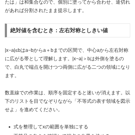
たは」は和集合なので、個別に塗ってから合わせ、途切れ
があれば分割されたまま提示します。
絶対値を含むとき：左右対称としきい値
|x−a|≤bはa−bからa＋bまでの区間で、中心aから左右対称
に広がる帯として理解します。|x−a|＞bは外側を塗るの
で、白丸で端点を開けつつ両側に広がる二つの領域になり
ます。
数直線での作業は、順序を固定すると迷いが消えます。以
下のリストを目でなぞりながら「不等式の表す領域を図示
せよ」を進めてください。
式を整理してxの範囲を単独にする