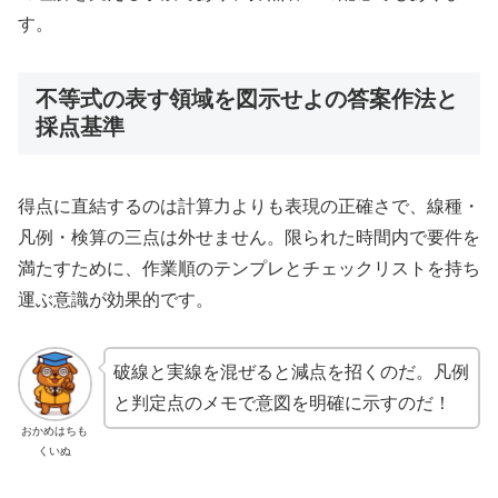
す。
不等式の表す領域を図示せよの答案作法と
採点基準
得点に直結するのは計算力よりも表現の正確さで、線種・
凡例・検算の三点は外せません。限られた時間内で要件を
満たすために、作業順のテンプレとチェックリストを持ち
運ぶ意識が効果的です。
破線と実線を混ぜると減点を招くのだ。凡例
と判定点のメモで意図を明確に示すのだ！
おかめはちも
くいぬ