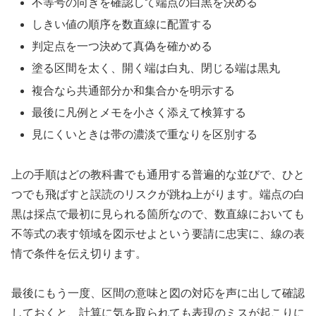
不等号の向きを確認して端点の白黒を決める
しきい値の順序を数直線に配置する
判定点を一つ決めて真偽を確かめる
塗る区間を太く、開く端は白丸、閉じる端は黒丸
複合なら共通部分か和集合かを明示する
最後に凡例とメモを小さく添えて検算する
見にくいときは帯の濃淡で重なりを区別する
上の手順はどの教科書でも通用する普遍的な並びで、ひと
つでも飛ばすと誤読のリスクが跳ね上がります。端点の白
黒は採点で最初に見られる箇所なので、数直線においても
不等式の表す領域を図示せよという要請に忠実に、線の表
情で条件を伝え切ります。
最後にもう一度、区間の意味と図の対応を声に出して確認
しておくと、計算に気を取られても表現のミスが起こりに