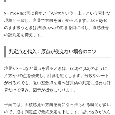
y＝mx＋nの形に直すと「yが大きい側＝上」という素朴な
現象と一致し、言葉で方向を確かめられます。ax＋by≷c
のまま扱うときは法線(b,−a)の向きを口に出し、直感任せ
の誤判定を抑えます。
判定点と代入：原点が使えない場合のコツ
境界がx＝1など原点を通るときは、(2,0)や(0,2)のように
片方が0の点を優先し、計算を短くします。分数やルート
が出る式でも、近い整数点を選べば真偽の判定に必要な計
算だけで済み、図示が機敏になります。
平面では、面積感覚や方向感覚に引っ張られる瞬間が多い
ので、必ず判定点で最終決定を下します。思い込みが入ら