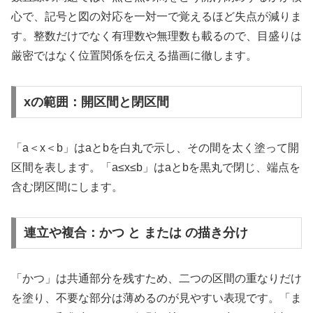
心で、記号と図の対応を一対一で覚えるほど失点が減りま
す。整数だけでなく有理数や無理数も載るので、目盛りは
厳密ではなく位置関係を伝える描画に徹します。
xの範囲：開区間と閉区間
「a＜x＜b」はaとbを白丸で示し、その間を太く塗って開
区間を表します。「a≤x≤b」はaとbを黒丸で閉じ、端点を
含む閉区間にします。
連立や複合：かつ と または の描き分け
「かつ」は共通部分を残すため、二つの区間の重なりだけ
を塗り、不要な部分は薄めるのが見やすい表現です。「ま