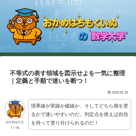
不等式の表す領域を図示せよを一気に整理
｜定義と手順で迷いを断つ！
2026.01.16
境界線が実線か破線か、そしてどちら側を塗
るかで迷いやすいのだ。判定点を使えば自信
おかめはちも
を持って塗り分けられるのだ！
くいぬ