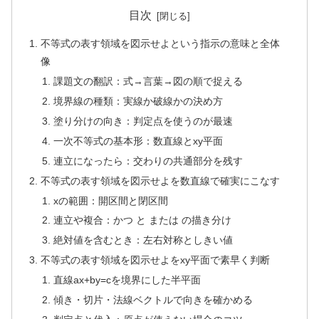
目次
不等式の表す領域を図示せよという指示の意味と全体
像
課題文の翻訳：式→言葉→図の順で捉える
境界線の種類：実線か破線かの決め方
塗り分けの向き：判定点を使うのが最速
一次不等式の基本形：数直線とxy平面
連立になったら：交わりの共通部分を残す
不等式の表す領域を図示せよを数直線で確実にこなす
xの範囲：開区間と閉区間
連立や複合：かつ と または の描き分け
絶対値を含むとき：左右対称としきい値
不等式の表す領域を図示せよをxy平面で素早く判断
直線ax+by=cを境界にした半平面
傾き・切片・法線ベクトルで向きを確かめる