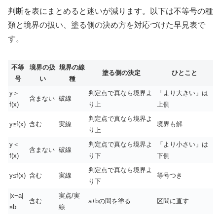
判断を表にまとめると迷いが減ります。以下は不等号の種
類と境界の扱い、塗る側の決め方を対応づけた早見表で
す。
不等
境界の扱
境界の線
塗る側の決定
ひとこと
号
い
種
y＞
判定点で真なら境界よ
「より大きい」は
含まない
破線
f(x)
り上
上側
判定点で真なら境界よ
y≥f(x)
含む
実線
境界も解
り上
y＜
判定点で真なら境界よ
「より小さい」は
含まない
破線
f(x)
り下
下側
判定点で真なら境界よ
y≤f(x)
含む
実線
等号つき
り下
|x−a|
実点/実
含む
a±bの間を塗る
区間に直す
≤b
線