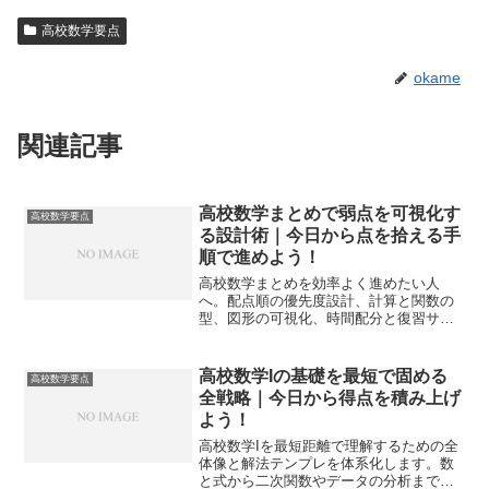
高校数学要点
okame
関連記事
高校数学まとめで弱点を可視化す
高校数学要点
る設計術｜今日から点を拾える手
順で進めよう！
高校数学まとめを効率よく進めたい人
へ。配点順の優先度設計、計算と関数の
型、図形の可視化、時間配分と復習サイ
クルまで一冊化し、今日から得点が積み
上がる学習手順を示します。
高校数学Iの基礎を最短で固める
高校数学要点
全戦略｜今日から得点を積み上げ
よう！
高校数学Iを最短距離で理解するための全
体像と解法テンプレを体系化します。数
と式から二次関数やデータの分析までを