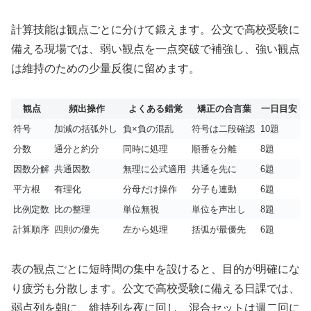
計算技能は観点ごとに分けて鍛えます。公文で高校受験に
備える現場では、弱い観点を一点突破で補強し、強い観点
は維持のための少量反復に留めます。
観点
頻出操作
よくある錯覚
矯正の合言葉
一日目安
符号
加減の括弧外し
負×負の混乱
符号は二段確認
10題
分数
通分と約分
同時に処理
順番を分離
8題
因数分解
共通因数
無理に公式適用
共通を先に
6題
平方根
有理化
分母だけ操作
分子も連動
6題
比例定数
比の整理
単位無視
単位を声出し
8題
計算順序
四則の優先
左から処理
括弧が最優先
6題
表の観点ごとに短時間の集中を設けると、目的が明確にな
り疲労も分散します。公文で高校受験に備える日課では、
弱点列を朝に、維持列を夜に回し、混合セットは週二回に