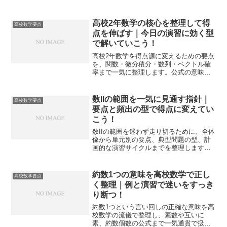
実戦目線で整理し、定期テストと入試に
直結する得点力へ結びつけます。
高校2年数学の核心を整理して得
高校数学要点
点を伸ばす｜今日の演習に効く型
で解いていこう！
高校2年数学を得点源に変えるための要点
を、関数・微分積分・数列・ベクトル確
率まで一気に整理します。公式の意味と
手順の型を結び、高速で正確に解く勉強
法を今日から実践できます。
数IIの範囲を一気に見通す指針｜
高校数学要点
要点と頻出の型で得点に変えてい
こう！
数IIの範囲を迷わず走り切るために、全体
像から単元別の要点、典型問題の型、計
画的な演習サイクルまでを整理します。
今日から得点に直結する解き方で安定化
を図れます。
約数1つの意味を高校数学で正し
高校数学要点
く整理｜例と演習で迷いをすっき
り断つ！
約数1つという言い回しの正確な意味を高
校数学の流儀で整理し、素数や互いに
素、約数個数の公式まで一気通貫で扱い