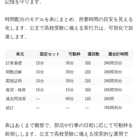
記憶を守ります。
時間配分のモデルを表にまとめ、所要時間の目安を見える
化します。公文で高校受験に備える実行力は、可視化で加
速します。
単元
固定セット
可動枠
週回数
週合計時間
計算基礎
15分
30分
3回
2時間15分
関数読解
15分
30分
2回
1時間30分
図形証明
15分
30分
2回
1時間30分
復習・検算
15分
15分
3回
1時間30分
過去問演習
—
60分
1回
1時間
総計
—
—
—
7時間45分
表はあくまで雛形で、部活や行事の日程に応じて可動枠を
前倒しします。公文で高校受験に備える現実的な運用で