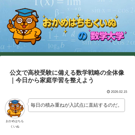
公文で高校受験に備える数学戦略の全体像
｜今日から家庭学習を整えよう
2026.02.15
毎日の積み重ねが入試点に直結するのだ。
おかめはちも
くいぬ