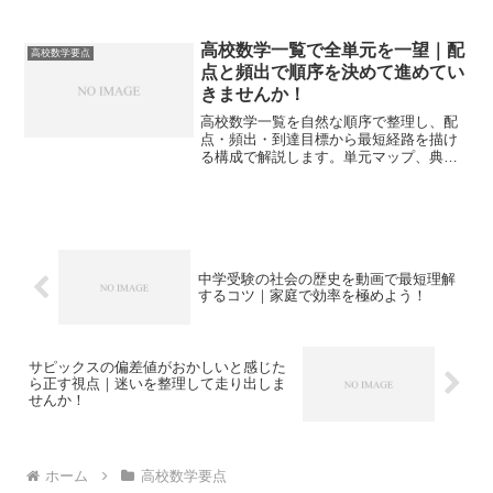
ます。典型問題の型と解法も示し、試験
で確実に点へつなげます。
高校数学一覧で全単元を一望｜配
高校数学要点
点と頻出で順序を決めて進めてい
きませんか！
高校数学一覧を自然な順序で整理し、配
点・頻出・到達目標から最短経路を描け
る構成で解説します。単元マップ、典型
問題、復習サイクル、受験活用まで一気
通貫で把握できる内容です。
中学受験の社会の歴史を動画で最短理解
するコツ｜家庭で効率を極めよう！
サピックスの偏差値がおかしいと感じた
ら正す視点｜迷いを整理して走り出しま
せんか！
ホーム
高校数学要点