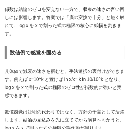
係数は結論のゼロを変えない一方で、収束の速さの言い回
しには影響します。答案では「底の変換で十分」と短く触
れて、log x を x で割った式の極限の核心に紙幅を割きま
す。
数値例で感覚を固める
具体値で減衰の速さを掴むと、手法選択の裏付けができま
す。例えば x=10^k と置けば ln x/x= k ln 10/10^k となり、
log x を x で割った式の極限のゼロ性が指数的に強いと実
感できます。
数値感覚は証明の代わりではなく、方針の予言として活躍
します。結論の見込みを先に立ててから演算へ向かうと、
log x を x で割った式の極限の誤作動が減ります。