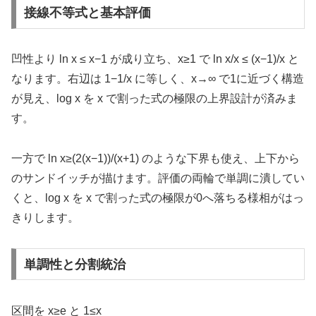
接線不等式と基本評価
凹性より ln x ≤ x−1 が成り立ち、x≥1 で ln x/x ≤ (x−1)/x と
なります。右辺は 1−1/x に等しく、x→∞ で1に近づく構造
が見え、log x を x で割った式の極限の上界設計が済みま
す。
一方で ln x≥(2(x−1))/(x+1) のような下界も使え、上下から
のサンドイッチが描けます。評価の両輪で単調に潰してい
くと、log x を x で割った式の極限が0へ落ちる様相がはっ
きりします。
単調性と分割統治
区間を x≥e と 1≤x