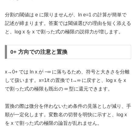
分割の閾値は e に限りませんが、ln e=1 の計算が簡単で
記述が締まります。答案では閾値選びの理由を短く添える
と、log x を x で割った式の極限の説得力が増します。
0+ 方向での注意と置換
x→0+ では ln x が −∞ に落ちるため、符号と大きさを分離
して扱います。x=1/t の置換で t→∞ に戻すと、log x を x
で割った式の極限も既出の ∞ 型に還元できます。
置換の際は微分を伴わないため条件の見落としが減り、手
順が一定化します。変数名の切替を明快に示すと、log x
を x で割った式の極限の論旨が乱れません。