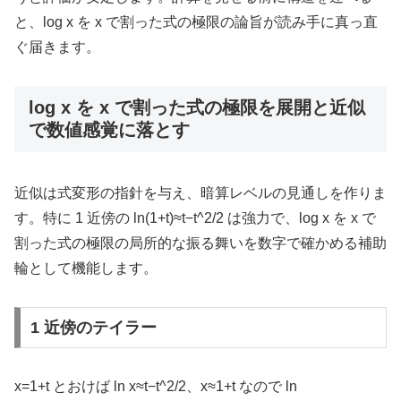
と、log x を x で割った式の極限の論旨が読み手に真っ直
ぐ届きます。
log x を x で割った式の極限を展開と近似
で数値感覚に落とす
近似は式変形の指針を与え、暗算レベルの見通しを作りま
す。特に 1 近傍の ln(1+t)≈t−t^2/2 は強力で、log x を x で
割った式の極限の局所的な振る舞いを数字で確かめる補助
輪として機能します。
1 近傍のテイラー
x=1+t とおけば ln x≈t−t^2/2、x≈1+t なので ln