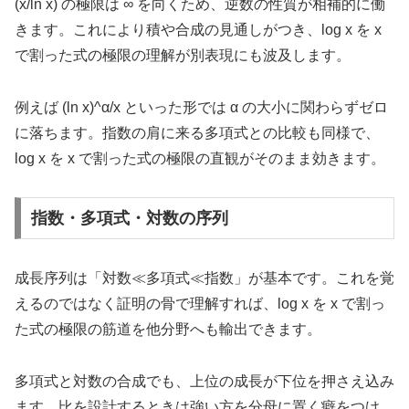
(x/ln x) の極限は ∞ を向くため、逆数の性質が相補的に働
きます。これにより積や合成の見通しがつき、log x を x
で割った式の極限の理解が別表現にも波及します。
例えば (ln x)^α/x といった形では α の大小に関わらずゼロ
に落ちます。指数の肩に来る多項式との比較も同様で、
log x を x で割った式の極限の直観がそのまま効きます。
指数・多項式・対数の序列
成長序列は「対数≪多項式≪指数」が基本です。これを覚
えるのではなく証明の骨で理解すれば、log x を x で割っ
た式の極限の筋道を他分野へも輸出できます。
多項式と対数の合成でも、上位の成長が下位を押さえ込み
ます。比を設計するときは強い方を分母に置く癖をつけ、