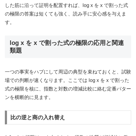
した筋に沿って証明を配置すれば、log x を x で割った式
の極限の答案は短くても強く、読み手に安心感を与えま
す。
log x を x で割った式の極限の応用と関連
類題
一つの事実をハブにして周辺の典型を束ねておくと、試験
場での判断が速くなります。ここでは log x を x で割った
式の極限を核に、指数と対数の増減比較に絡む定番パター
ンを横断的に見ます。
比の逆と商の入れ替え