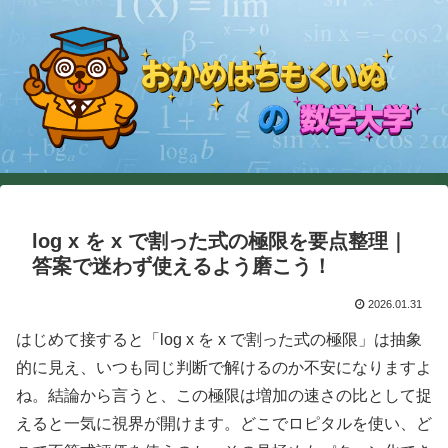
log x を x で割った式の極限を要点整理｜
答案で迷わず使えるよう磨こう！
2026.01.31
はじめて接すると「log x を x で割った式の極限」は抽象
的に見え、いつも同じ判断で解けるのか不安になりますよ
ね。結論から言うと、この極限は増加の速さの比として捉
えると一気に視界が開けます。どこでロピタルを使い、ど