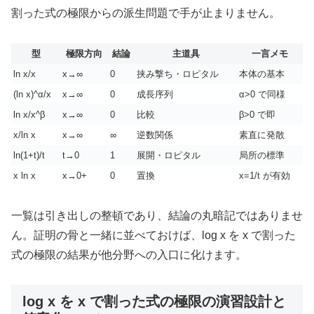
割った式の極限からの派生問題で手が止まりません。
型
極限方向
結論
主道具
一言メモ
ln x/x
x→∞
0
挟み撃ち・ロピタル
本体の基本
(ln x)^α/x
x→∞
0
成長序列
α>0 で同様
ln x/x^β
x→∞
0
比較
β>0 で即
x/ln x
x→∞
∞
逆数関係
素直に発散
ln(1+t)/t
t→0
1
展開・ロピタル
局所の標準
x ln x
x→0+
0
置換
x=1/t が有効
一覧は引き出しの整頓であり、結論の丸暗記ではありませ
ん。証明の骨と一緒に並べておけば、log x を x で割った
式の極限の結果が他分野への入口に化けます。
log x を x で割った式の極限の演習設計と