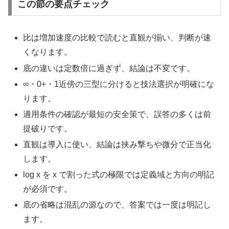
この節の要点チェック
比は増加速度の比較で読むと直観が揃い、判断が速
くなります。
底の違いは定数倍に過ぎず、結論は不変です。
∞・0+・1近傍の三型に分けると技法選択が明確にな
ります。
適用条件の確認が最短の安全策で、誤答の多くは前
提破りです。
直観は導入に使い、結論は挟み撃ちや微分で正当化
します。
log x を x で割った式の極限では定義域と方向の明記
が必須です。
底の省略は混乱の源なので、答案では一度は明記し
ます。