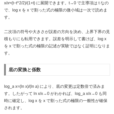
x/x≈(t−t^2/2)/(1+t) に展開できます。t→0 で主導項は t なの
で、log x を x で割った式の極限の微小域は一次で読めま
す。
二次項の符号や大きさが誤差の方向を決め、上界下界の見
積もりにも転用できます。誤差を明示して書けば、log x
を x で割った式の極限の記述が実験ではなく証明になりま
す。
底の変換と係数
log_a x=(ln x)/(ln a) により、底の変更は定数倍で済みま
す。したがって ln x/x→0 がわかれば、log_a x/x→0 も同
時に確定し、log x を x で割った式の極限の一般性が確保
されます。