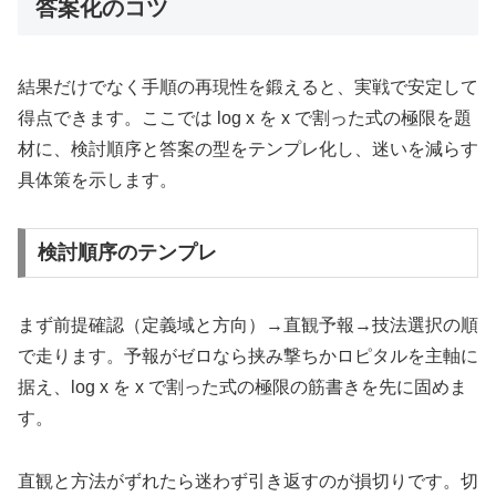
答案化のコツ
結果だけでなく手順の再現性を鍛えると、実戦で安定して
得点できます。ここでは log x を x で割った式の極限を題
材に、検討順序と答案の型をテンプレ化し、迷いを減らす
具体策を示します。
検討順序のテンプレ
まず前提確認（定義域と方向）→直観予報→技法選択の順
で走ります。予報がゼロなら挟み撃ちかロピタルを主軸に
据え、log x を x で割った式の極限の筋書きを先に固めま
す。
直観と方法がずれたら迷わず引き返すのが損切りです。切