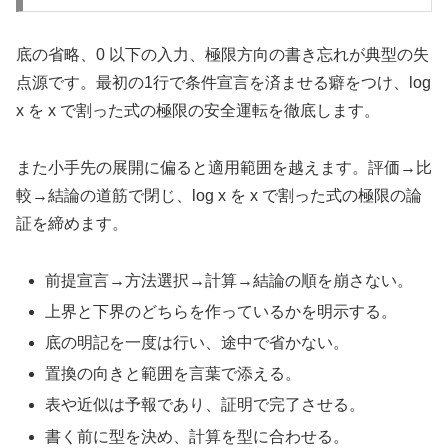
底の省略、0 以下の入力、極限方向の書き忘れが典型の失
点源です。最初の1行で条件宣言を済ませる癖をつけ、log
x を x で割った式の極限の安全運転を徹底します。
また小手先の展開に偏ると適用範囲を越えます。評価→比
較→結論の道筋で閉じ、log x を x で割った式の極限の論
証を締めます。
前提宣言→方法選択→計算→結論の順を崩さない。
上界と下界のどちらを作っているかを明示する。
底の明記を一度は行い、途中で省かない。
置換の向きと範囲を言葉で添える。
表や近似は予報であり、証明で完了させる。
書く前に型を決め、計算を型に合わせる。