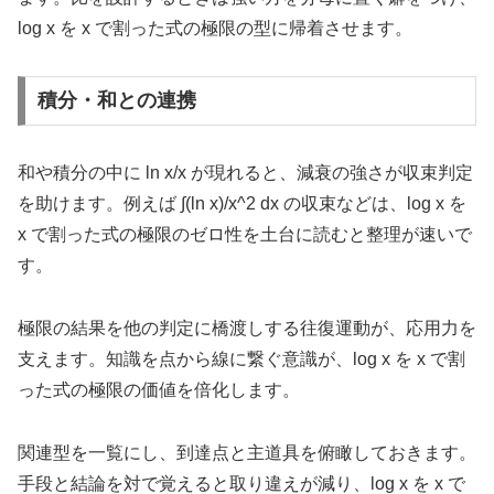
log x を x で割った式の極限の型に帰着させます。
積分・和との連携
和や積分の中に ln x/x が現れると、減衰の強さが収束判定
を助けます。例えば ∫(ln x)/x^2 dx の収束などは、log x を
x で割った式の極限のゼロ性を土台に読むと整理が速いで
す。
極限の結果を他の判定に橋渡しする往復運動が、応用力を
支えます。知識を点から線に繋ぐ意識が、log x を x で割
った式の極限の価値を倍化します。
関連型を一覧にし、到達点と主道具を俯瞰しておきます。
手段と結論を対で覚えると取り違えが減り、log x を x で