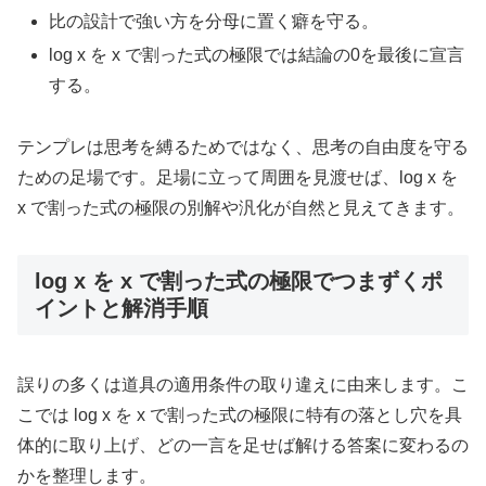
比の設計で強い方を分母に置く癖を守る。
log x を x で割った式の極限では結論の0を最後に宣言
する。
テンプレは思考を縛るためではなく、思考の自由度を守る
ための足場です。足場に立って周囲を見渡せば、log x を
x で割った式の極限の別解や汎化が自然と見えてきます。
log x を x で割った式の極限でつまずくポ
イントと解消手順
誤りの多くは道具の適用条件の取り違えに由来します。こ
こでは log x を x で割った式の極限に特有の落とし穴を具
体的に取り上げ、どの一言を足せば解ける答案に変わるの
かを整理します。