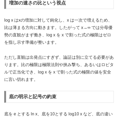
増加の速さの比という視点
log x はxの増加に対して鈍化し、x は一次で増えるため、
比は薄まる方向に動きます。したがって x→∞ では分母優
勢の直観がまず働き、log x を x で割った式の極限はゼロ
を指し示す準備が整います。
ただし直観は出発点にすぎず、論証は別に立てる必要があ
ります。比の極限は極限法則や挟み撃ち、あるいはロピタ
ルで正当化でき、log x を x で割った式の極限の値を安全
に言い切れます。
底の明示と記号の約束
底を e とする ln x、底を10とする log10 x など、底の違い