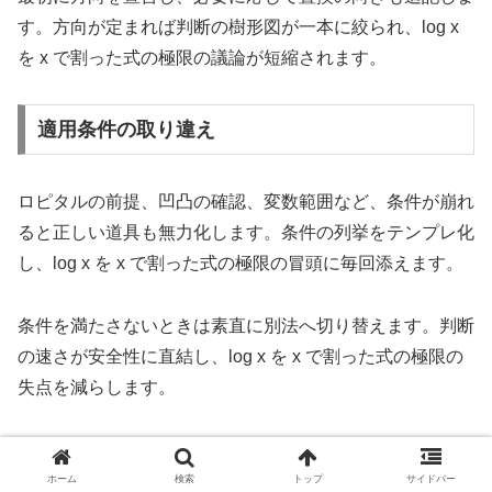
す。方向が定まれば判断の樹形図が一本に絞られ、log x
を x で割った式の極限の議論が短縮されます。
適用条件の取り違え
ロピタルの前提、凹凸の確認、変数範囲など、条件が崩れ
ると正しい道具も無力化します。条件の列挙をテンプレ化
し、log x を x で割った式の極限の冒頭に毎回添えます。
条件を満たさないときは素直に別法へ切り替えます。判断
の速さが安全性に直結し、log x を x で割った式の極限の
失点を減らします。
最後に、誤りと対策を対応表にしておきます。列で比較で
きる形にすると自己点検が楽になり、log x を x で割った
ホーム
検索
トップ
サイドバー