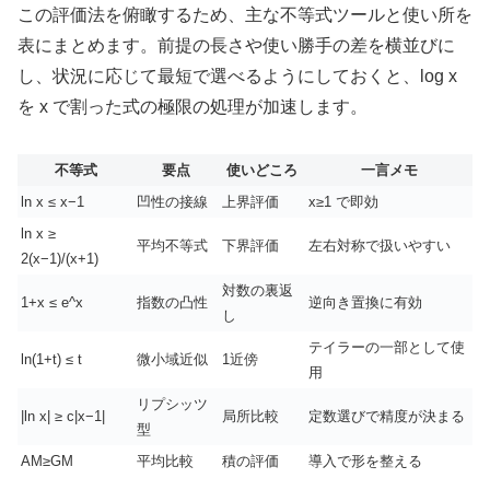
この評価法を俯瞰するため、主な不等式ツールと使い所を
表にまとめます。前提の長さや使い勝手の差を横並びに
し、状況に応じて最短で選べるようにしておくと、log x
を x で割った式の極限の処理が加速します。
不等式
要点
使いどころ
一言メモ
ln x ≤ x−1
凹性の接線
上界評価
x≥1 で即効
ln x ≥
平均不等式
下界評価
左右対称で扱いやすい
2(x−1)/(x+1)
対数の裏返
1+x ≤ e^x
指数の凸性
逆向き置換に有効
し
テイラーの一部として使
ln(1+t) ≤ t
微小域近似
1近傍
用
リプシッツ
|ln x| ≥ c|x−1|
局所比較
定数選びで精度が決まる
型
AM≥GM
平均比較
積の評価
導入で形を整える