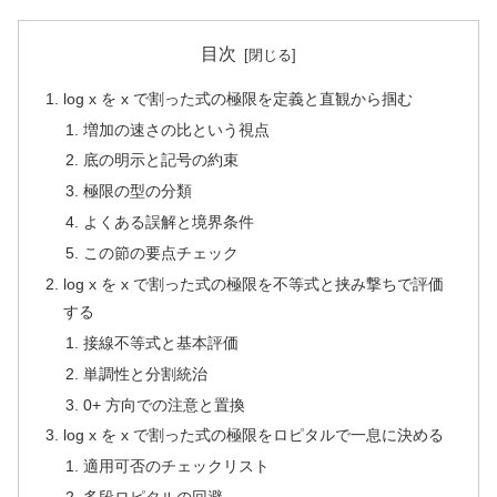
目次
log x を x で割った式の極限を定義と直観から掴む
増加の速さの比という視点
底の明示と記号の約束
極限の型の分類
よくある誤解と境界条件
この節の要点チェック
log x を x で割った式の極限を不等式と挟み撃ちで評価
する
接線不等式と基本評価
単調性と分割統治
0+ 方向での注意と置換
log x を x で割った式の極限をロピタルで一息に決める
適用可否のチェックリスト