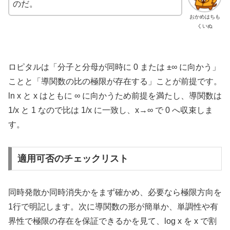
のだ。
おかめはちも
くいぬ
ロピタルは「分子と分母が同時に 0 または ±∞ に向かう」
ことと「導関数の比の極限が存在する」ことが前提です。
ln x と x はともに ∞ に向かうため前提を満たし、導関数は
1/x と 1 なので比は 1/x に一致し、x→∞ で 0 へ収束しま
す。
適用可否のチェックリスト
同時発散か同時消失かをまず確かめ、必要なら極限方向を
1行で明記します。次に導関数の形が簡単か、単調性や有
界性で極限の存在を保証できるかを見て、log x を x で割