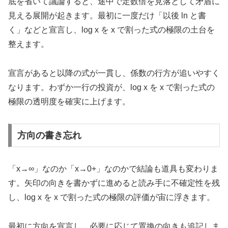
底を省いて議論すると、途中で定数倍を見落として矛盾に
見える展開が起きます。最初に一度だけ「以後 ln と書
く」などと宣言し、log x を x で割った式の極限の土台を
整えます。
宣言があると以降の式が一貫し、係数の行方が追いやすく
なります。わずか一行の投資が、log x を x で割った式の
極限の透明度を確実に上げます。
方向の書き忘れ
「x→∞」なのか「x→0+」なのかで結論も道具も変わりま
す。矢印の向きを書かずに進めると読み手に不確定性を残
し、log x を x で割った式の極限の評価が宙に浮きます。
最初に方向を宣言し、必要に応じて置換の向きも追記しま