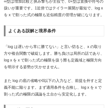
∞型は増加比較と挟み撃ちが主役で、0+型は置換や符号の
扱いが重要です。1近傍ではテイラー展開が最短で、log x
を x で割った式の極限も近似精度の管理が鍵になります。
よくある誤解と境界条件
「log は遅いから常に勝てない」と言い切ると、x の取り
方や複合関数で破綻します。勝ち負けは局所の話であり、
log x を x で割った式の極限を扱う際も定義域と極限方向
を明示する姿勢が欠かせません。
また log の底の省略や0以下の入力など、前提を外すと定
義不能に陥ります。まず適用条件を点検し、log x を x で
割った式の極限の議論を土台から安定化します。