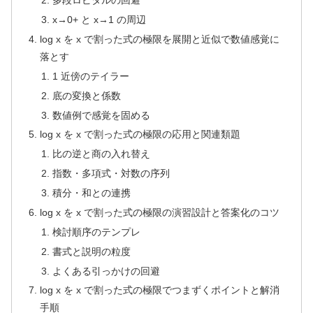
多段ロピタルの回避
x→0+ と x→1 の周辺
log x を x で割った式の極限を展開と近似で数値感覚に
落とす
1 近傍のテイラー
底の変換と係数
数値例で感覚を固める
log x を x で割った式の極限の応用と関連類題
比の逆と商の入れ替え
指数・多項式・対数の序列
積分・和との連携
log x を x で割った式の極限の演習設計と答案化のコツ
検討順序のテンプレ
書式と説明の粒度
よくある引っかけの回避
log x を x で割った式の極限でつまずくポイントと解消
手順