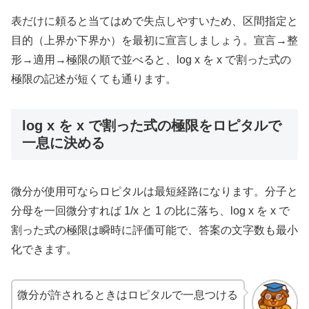
表だけに頼ると当てはめで失点しやすいため、区間指定と
目的（上界か下界か）を最初に宣言しましょう。宣言→整
形→適用→極限の順で並べると、log x を x で割った式の
極限の記述が短くても通ります。
log x を x で割った式の極限をロピタルで
一息に決める
微分が使用可ならロピタルは最短経路になります。分子と
分母を一回微分すれば 1/x と 1 の比に落ち、log x を x で
割った式の極限は瞬時に評価可能で、答案の文字数も最小
化できます。
微分が許されるときはロピタルで一息つける