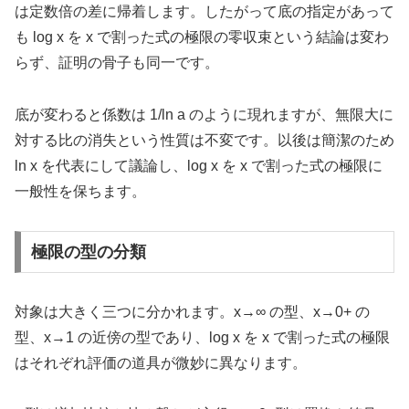
は定数倍の差に帰着します。したがって底の指定があって
も log x を x で割った式の極限の零収束という結論は変わ
らず、証明の骨子も同一です。
底が変わると係数は 1/ln a のように現れますが、無限大に
対する比の消失という性質は不変です。以後は簡潔のため
ln x を代表にして議論し、log x を x で割った式の極限に
一般性を保ちます。
極限の型の分類
対象は大きく三つに分かれます。x→∞ の型、x→0+ の
型、x→1 の近傍の型であり、log x を x で割った式の極限
はそれぞれ評価の道具が微妙に異なります。