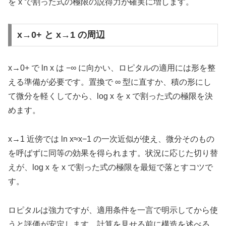
を x で割った式の極限の説得力が確実に増します。
x→0+ と x→1 の周辺
x→0+ で ln x は −∞ に向かい、ロピタルの適用には形を整
える準備が必要です。置換で ∞ 型に直すか、積の形にし
て微分を軽くしてから、log x を x で割った式の極限を決
めます。
x→1 近傍では ln x≈x−1 の一次近似が使え、微分そのもの
を呼ばずに同等の効果を得られます。状況に応じた切り替
えが、log x を x で割った式の極限を最短で落とすコツで
す。
ロピタルは強力ですが、適用条件を一言で明示してから使
うと評価が安定します。計算を見せる前に構造を述べる