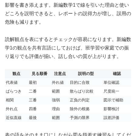
影響を書き添えます。新編数学1で線を引いた理由と使い
どころを説明できると、レポートの説得力が増し、誤用の
危険も減ります。
読解観点を表にするとチェックが容易になります。新編数
学1の観点を共有言語にしておけば、班学習や家庭での振
り返りでも評価が揃い、話し合いの質が上がります。
観点
見る順番
注意点
説明の型
確認
代表値
最初
外れ値
目的に合致
単位確認
ばらつき
二番
範囲
散らばり比較
尺度統一
相関
三番
強弱
正負の判定
図示で補助
外れ点
四番
理由
除外の根拠
影響検討
近似直線
最後
範囲
予測の限界
誤差評価
表の語をそのまま口にしながら図を指差す練習をしてくだ