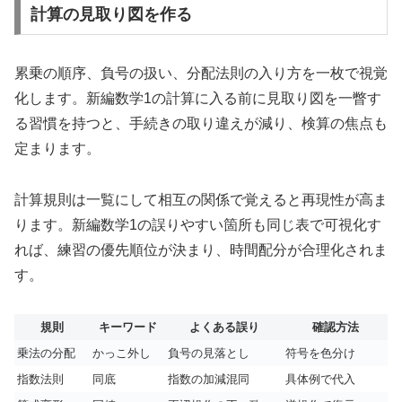
計算の見取り図を作る
累乗の順序、負号の扱い、分配法則の入り方を一枚で視覚
化します。新編数学1の計算に入る前に見取り図を一瞥す
る習慣を持つと、手続きの取り違えが減り、検算の焦点も
定まります。
計算規則は一覧にして相互の関係で覚えると再現性が高ま
ります。新編数学1の誤りやすい箇所も同じ表で可視化す
れば、練習の優先順位が決まり、時間配分が合理化されま
す。
規則
キーワード
よくある誤り
確認方法
乗法の分配
かっこ外し
負号の見落とし
符号を色分け
指数法則
同底
指数の加減混同
具体例で代入