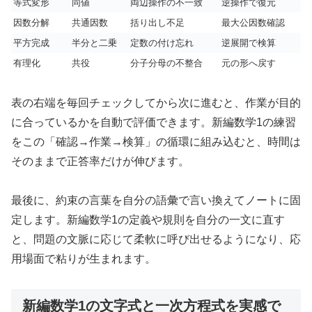
等式変形
同値
両辺操作の不一致
逆操作で復元
因数分解
共通因数
括り出し不足
最大公因数確認
平方完成
半分と二乗
定数の付け忘れ
逆展開で検算
有理化
共役
分子分母の不整合
元の形へ戻す
表の右端を毎回チェックしてから次に進むと、作業が目的
に合っているかを自動で評価できます。新編数学1の練習
をこの「確認→作業→検算」の循環に組み込むと、時間は
そのままで正答率だけが伸びます。
最後に、約束の言葉を自分の語彙で言い換えてノートに固
定します。新編数学1の定義や規則を自分の一文に直す
と、問題の文脈に応じて柔軟に呼び出せるようになり、応
用場面で粘りが生まれます。
新編数学1の文字式と一次方程式を実感で