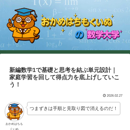
新編数学1で基礎と思考を結ぶ単元設計｜
家庭学習を回して得点力を底上げしていこ
う！
2026.02.27
つまずきは手順と見取り図で消えるのだ！
おかめはちも
くいぬ