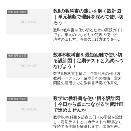
で優先し、失点原因を消す運用と復習計
画まで具体化します。
数IIの教科書の迷いを解く設計図
教科書準拠学習
｜単元横断で理解を深めて使い切
ろう！
数IIの教科書を使い切るための実践ガイド
です。単元のつながりや定理の使い所、
演習の回し方、評価の上げ方までを一気
通貫で整理し、授業と家庭学習を往復さ
せて理解を定着させます。
数学B教科書を最短距離で使い切
教科書準拠学習
る設計図｜定期テストと入試へつ
なげよう！
数学B教科書を軸に、年間計画の作り方、
数列・ベクトル・確率分布の攻略、章末
問題の活用までを教科書準拠で体系化し
ます。定期テストと入試へ無理なく橋渡
しできる実践手順をまとめます。
数学Iの教科書を使い切る設計図
教科書準拠学習
｜今日から点につながる学習計画
で進めませんか
数学Iの教科書を起点に日々の学習を設計
し、定期テストと共通テストへ無理なく
接続する手順を解説します。出版社差の