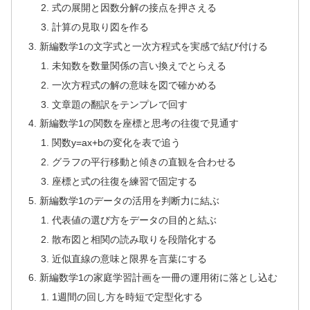
式の展開と因数分解の接点を押さえる
計算の見取り図を作る
新編数学1の文字式と一次方程式を実感で結び付ける
未知数を数量関係の言い換えでとらえる
一次方程式の解の意味を図で確かめる
文章題の翻訳をテンプレで回す
新編数学1の関数を座標と思考の往復で見通す
関数y=ax+bの変化を表で追う
グラフの平行移動と傾きの直観を合わせる
座標と式の往復を練習で固定する
新編数学1のデータの活用を判断力に結ぶ
代表値の選び方をデータの目的と結ぶ
散布図と相関の読み取りを段階化する
近似直線の意味と限界を言葉にする
新編数学1の家庭学習計画を一冊の運用術に落とし込む
1週間の回し方を時短で定型化する