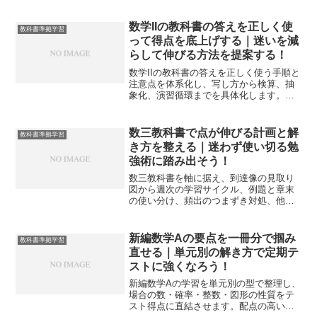
数学IIの教科書の答えを正しく使
教科書準拠学習
って得点を底上げする｜迷いを減
らして伸びる方法を提案する！
数学IIの教科書の答えを正しく使う手順と
注意点を体系化し、写し方から検算、抽
象化、演習循環までを具体化します。自
力で解ける力に変え、定期テストと共通
テストの点へ直結させます。
数三教科書で点が伸びる計画と解
教科書準拠学習
き方を整える｜迷わず使い切る勉
強術に踏み出そう！
数三教科書を軸に据え、到達像の見取り
図から週次の学習サイクル、例題と章末
の使い分け、頻出のつまずき対処、他教
材との接続、入試までの逆算までを一本
化します。自分の手で回せる実戦計画を
持ち帰れます。
新編数学Aの要点を一冊分で掴み
教科書準拠学習
直せる｜単元別の解き方で定期テ
ストに強くなろう！
新編数学Aの学習を単元別の型で整理し、
場合の数・確率・整数・図形の性質をテ
スト得点に直結させます。配点の高い順