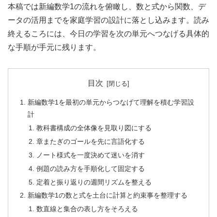
本稿では新編数学1の流れを俯瞰し、数と式から関数、デ
ータの活用までを家庭学習の設計に落とし込みます。読み
終えるころには、今日の学習を次の単元へつなげる具体的
な手順が手元に残ります。
目次
新編数学1を最初の単元からつなげて理解を積む学習設
計
教科書構成の全体像を見取り図にする
章またぎのゴールを先に言語化する
ノート様式を一度決めて迷いを消す
例題の読み方を手順化して固定する
定着と振り返りの週間リズムを整える
新編数学1の数と式を土台に計算と約束事を整理する
数直線と集合の表し方をそろえる