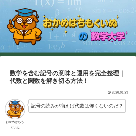
数学を含む記号の意味と運用を完全整理｜
代数と関数を解き切る方法！
2026.01.23
記号の読みが揃えば代数は怖くないのだ？
おかめはちも
くいぬ