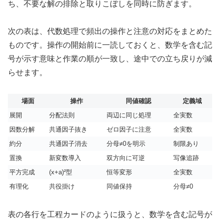
ち、不要な解の排除と取りこぼしを同時に防ぎます。
次の表は、代数処理で頻出の操作と注意の対応をまとめた
ものです。操作の開始前に一読しておくと、数学を含む記
号が示す意味と作業の順が一致し、途中での立ち戻りが減
らせます。
場面
操作
同値確認
定義域
展開
分配法則
両辺に同じ処理
全実数
因数分解
共通因子抜き
ゼロ因子に注意
全実数
約分
共通因子消去
分母≠0を明示
制限あり
置換
新変数導入
双方向に可逆
写像追跡
平方完成
(x+a)²型
恒等変形
全実数
有理化
共役掛け
同値保持
分母≠0
表の各行を工程カードのように扱うと、数学を含む記号が