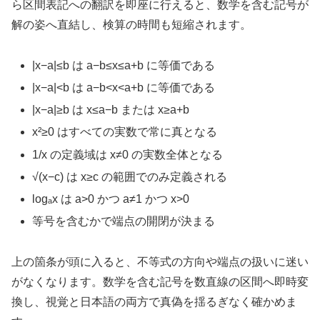
ら区間表記への翻訳を即座に行えると、数学を含む記号が
解の姿へ直結し、検算の時間も短縮されます。
|x−a|≤b は a−b≤x≤a+b に等価である
|x−a|<b は a−b<x<a+b に等価である
|x−a|≥b は x≤a−b または x≥a+b
x²≥0 はすべての実数で常に真となる
1/x の定義域は x≠0 の実数全体となる
√(x−c) は x≥c の範囲でのみ定義される
logₐx は a>0 かつ a≠1 かつ x>0
等号を含むかで端点の開閉が決まる
上の箇条が頭に入ると、不等式の方向や端点の扱いに迷い
がなくなります。数学を含む記号を数直線の区間へ即時変
換し、視覚と日本語の両方で真偽を揺るぎなく確かめま