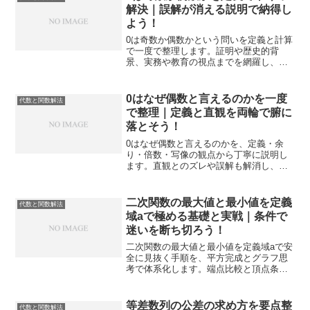
解決｜誤解が消える説明で納得し
よう！
0は奇数か偶数かという問いを定義と計算
で一度で整理します。証明や歴史的背
景、実務や教育の視点までを網羅し、誤
解の芽を摘み取り自信をもって説明でき
る力が身につきます。
0はなぜ偶数と言えるのかを一度
代数と関数解法
で整理｜定義と直観を両輪で腑に
落とそう！
0はなぜ偶数と言えるのかを、定義・余
り・倍数・写像の観点から丁寧に説明し
ます。直観とのズレや誤解も解消し、計
算や指導で迷わない判断基準を手元に残
せます。
二次関数の最大値と最小値を定義
代数と関数解法
域aで極める基礎と実戦｜条件で
迷いを断ち切ろう！
二次関数の最大値と最小値を定義域aで安
全に見抜く手順を、平方完成とグラフ思
考で体系化します。端点比較と頂点条件
を一度で整理し、パラメータaが動く場合
の判定も図式で迷わず進められます。
等差数列の公差の求め方を要点整
代数と関数解法