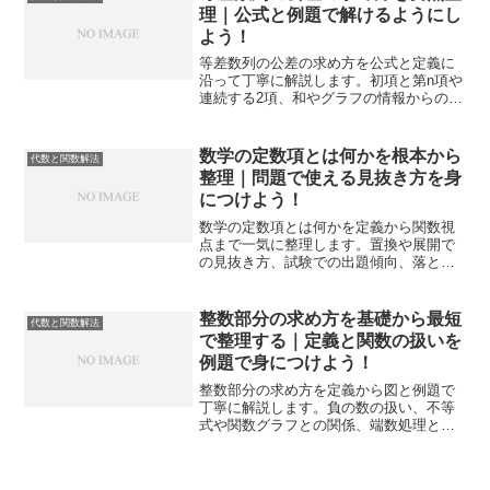
理｜公式と例題で解けるようにし
よう！
等差数列の公差の求め方を公式と定義に
沿って丁寧に解説します。初項と第n項や
連続する2項、和やグラフの情報からの導
出まで網羅し、入試や定期テストで迷い
を減らし再現性高く解答できる力を身に
つけます。
数学の定数項とは何かを根本から
代数と関数解法
整理｜問題で使える見抜き方を身
につけよう！
数学の定数項とは何かを定義から関数視
点まで一気に整理します。置換や展開で
の見抜き方、試験での出題傾向、落とし
穴と確認手順までを体系化し、計算を短
く正確に進められるようになります。
整数部分の求め方を基礎から最短
代数と関数解法
で整理する｜定義と関数の扱いを
例題で身につけよう！
整数部分の求め方を定義から図と例題で
丁寧に解説します。負の数の扱い、不等
式や関数グラフとの関係、端数処理との
違い、入試頻出の解法パターンまでを一
本化し、迷わず正答へ進める土台を作り
ます。