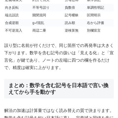
向き反転
不等号誤り
負数倍
単調性明記
端点誤読
開閉混同
記号曖昧
区間明示
合成逆順
g∘f混乱
読み順
右から評価
不可逆混入
両辺二乗
逆検算無
別欄宣言
誤り型に名前が付くだけで、同じ箇所での再発率は大きく
下がります。数学を含む記号の扱いは「見える化」と「宣
言化」が鍵であり、ノートの左端に四つの欄を作るだけ
で、精度は確実に上がります。
まとめ：数学を含む記号を日本語で言い換
えてから手を動かす
解法の加速は計算量ではなく読み替えの質で決まります。
数学を含む記号を短い日本語に直し、定義域と同値を先に