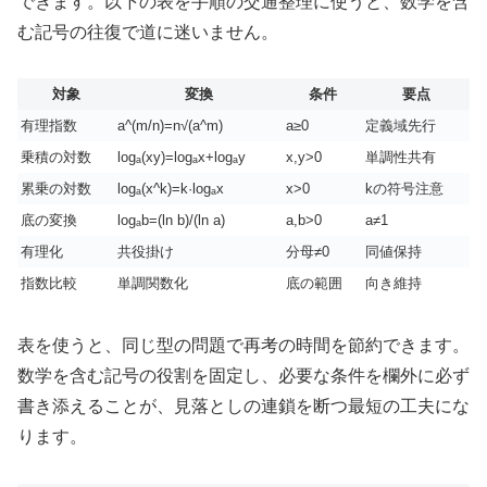
できます。以下の表を手順の交通整理に使うと、数学を含
む記号の往復で道に迷いません。
対象
変換
条件
要点
有理指数
a^(m/n)=n√(a^m)
a≥0
定義域先行
乗積の対数
logₐ(xy)=logₐx+logₐy
x,y>0
単調性共有
累乗の対数
logₐ(x^k)=k·logₐx
x>0
kの符号注意
底の変換
logₐb=(ln b)/(ln a)
a,b>0
a≠1
有理化
共役掛け
分母≠0
同値保持
指数比較
単調関数化
底の範囲
向き維持
表を使うと、同じ型の問題で再考の時間を節約できます。
数学を含む記号の役割を固定し、必要な条件を欄外に必ず
書き添えることが、見落としの連鎖を断つ最短の工夫にな
ります。