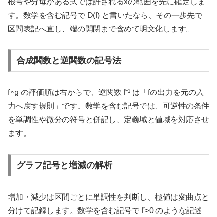
根号や分母がある式では許されるxの範囲を先に確定しま
す。数学を含む記号で D(f) と書いたなら、その一歩先で
区間表記へ直し、端の開閉まで含めて明文化します。
合成関数と逆関数の記号法
f∘g の評価順は右からで、逆関数 f⁻¹ は「fの出力を元の入
力へ戻す規則」です。数学を含む記号では、可逆性の条件
を単調性や微分の符号と併記し、定義域と値域を対応させ
ます。
グラフ記号と増減の解析
増加・減少は区間ごとに単調性を判断し、極値は変曲点と
分けて記録します。数学を含む記号で f′>0 のような記述