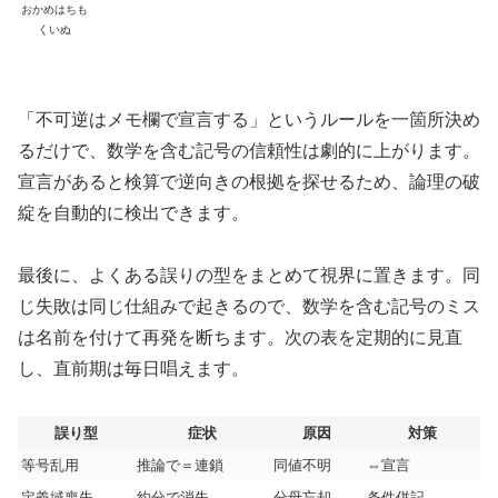
おかめはちも
くいぬ
「不可逆はメモ欄で宣言する」というルールを一箇所決め
るだけで、数学を含む記号の信頼性は劇的に上がります。
宣言があると検算で逆向きの根拠を探せるため、論理の破
綻を自動的に検出できます。
最後に、よくある誤りの型をまとめて視界に置きます。同
じ失敗は同じ仕組みで起きるので、数学を含む記号のミス
は名前を付けて再発を断ちます。次の表を定期的に見直
し、直前期は毎日唱えます。
誤り型
症状
原因
対策
等号乱用
推論で＝連鎖
同値不明
⇔宣言
定義域喪失
約分で消失
分母忘却
条件併記