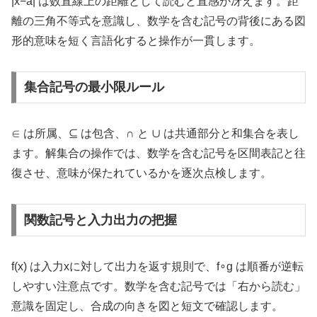
|x−a| は数直線上の距離として読むと直感が冴えます。距
離の三角不等式を意識し、数学を含む記号の背後にある図
形的意味を短く言語化すると操作が一貫します。
集合記号の最小限ルール
∈ は所属、⊆ は包含、∩ と ∪ は共通部分と和集合を表し
ます。解集合の操作では、数学を含む記号を区間表記と往
復させ、意味が保たれているかを逐次点検します。
関数記号と入力出力の把握
f(x) は入力xに対して出力を返す規則で、f∘g は順番が逆転
しやすい注意点です。数学を含む記号では「右から読む」
意識を固定し、合成の向きを図と短文で確認します。