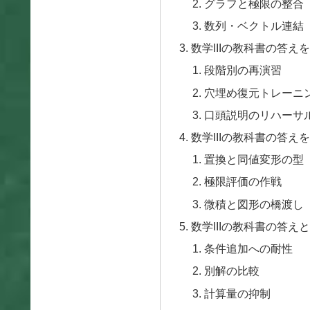
グラフと極限の整合
数列・ベクトル連結
数学IIIの教科書の答
段階別の再演習
穴埋め復元トレーニ
口頭説明のリハーサ
数学IIIの教科書の答
置換と同値変形の型
極限評価の作戦
微積と図形の橋渡し
数学IIIの教科書の答
条件追加への耐性
別解の比較
計算量の抑制