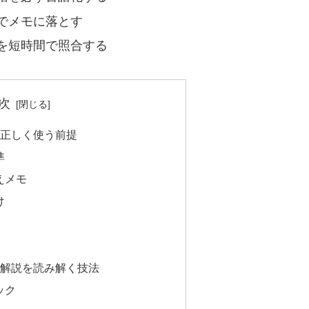
でメモに落とす
を短時間で照合する
次
を正しく使う前提
準
えメモ
け
えと解説を読み解く技法
ック