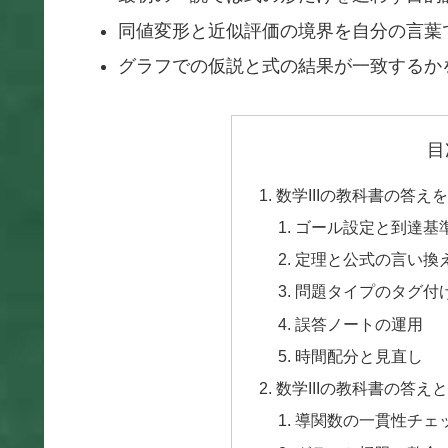
同値変形と近似評価の境界を自分の言葉
グラフでの仮説と式の結果が一致するか
目
数学IIIの教科書の答え
ゴール設定と到達基
定理と公式の言い換
問題タイプのタグ付
誤答ノートの運用
時間配分と見直し
数学IIIの教科書の答
導関数の一貫性チェ