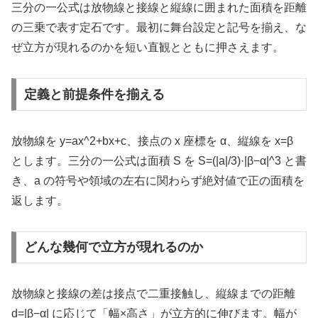
三分の一公式は放物線と接線と縦線に囲まれた面積を距離
の三乗で表す定石です。最初に舞台設定と記号を揃え、な
ぜ立方が現れるのかを短い直観とともに押さえます。
定義と前提条件を揃える
放物線を y=ax^2+bx+c、接点の x 座標を α、縦線を x=β
とします。三分の一公式は面積 S を S=(|a|/3)·|β−α|^3 と書
き、a の符号や領域の左右に関わらず絶対値で正の面積を
返します。
どんな幾何で立方が現れるのか
放物線と接線の差は接点で二重接触し、縦線までの距離
d=|β−α| に応じて「幅×高さ」が立方的に伸びます。幅が