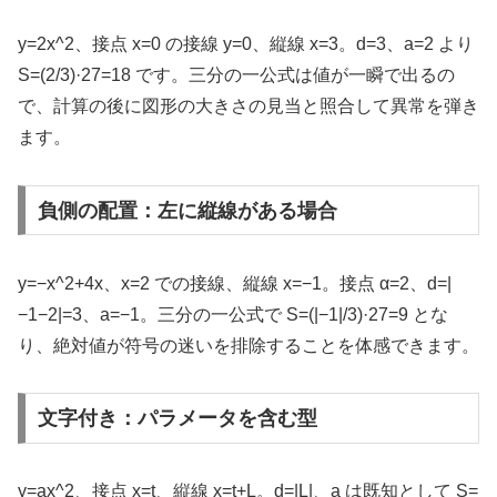
y=2x^2、接点 x=0 の接線 y=0、縦線 x=3。d=3、a=2 より
S=(2/3)·27=18 です。三分の一公式は値が一瞬で出るの
で、計算の後に図形の大きさの見当と照合して異常を弾き
ます。
負側の配置：左に縦線がある場合
y=−x^2+4x、x=2 での接線、縦線 x=−1。接点 α=2、d=|
−1−2|=3、a=−1。三分の一公式で S=(|−1|/3)·27=9 とな
り、絶対値が符号の迷いを排除することを体感できます。
文字付き：パラメータを含む型
y=ax^2、接点 x=t、縦線 x=t+L。d=|L|、a は既知として S=