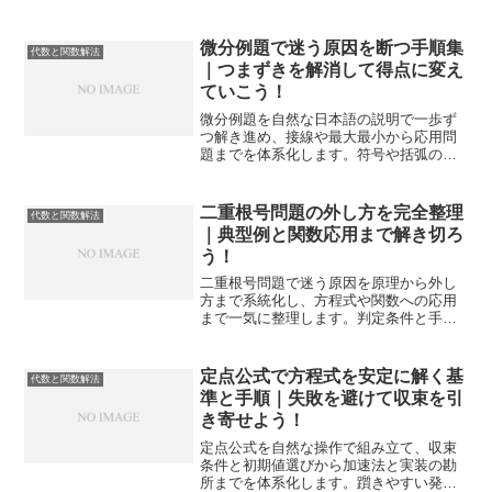
流れを定着させ、テストで迷わず得点に
変える実践手順を解説します。
微分例題で迷う原因を断つ手順集
代数と関数解法
｜つまずきを解消して得点に変え
ていこう！
微分例題を自然な日本語の説明で一歩ず
つ解き進め、接線や最大最小から応用問
題までを体系化します。符号や括弧の落
とし穴も回避し、得点に直結する書き方
まで身につけられます。
二重根号問題の外し方を完全整理
代数と関数解法
｜典型例と関数応用まで解き切ろ
う！
二重根号問題で迷う原因を原理から外し
方まで系統化し、方程式や関数への応用
まで一気に整理します。判定条件と手順
テンプレで計算を減らし、試験時間を確
保できる構成です。
定点公式で方程式を安定に解く基
代数と関数解法
準と手順｜失敗を避けて収束を引
き寄せよう！
定点公式を自然な操作で組み立て、収束
条件と初期値選びから加速法と実装の勘
所までを体系化します。躓きやすい発散