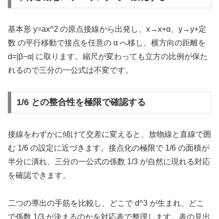
基本形 y=ax^2 の原点接線から出発し、x→x+α、y→y+定
数 の平行移動で接点を任意の α へ移し、横方向の距離を
d=|β−α| に取ります。縮尺が変わっても立方の比例が保た
れるので三分の一公式は不変です。
1/6 との整合性を極限で確認する
接線をわずかに傾けて交差に変えると、放物線と直線で囲
む 1/6 の設定に近づきます。接点化の極限で 1/6 の面積が
半分に潰れ、三分の一公式の係数 1/3 が自然に現れる対応
を確認できます。
二つの導出の手筋を比較し、どこで d^3 が生まれ、どこ
で係数 1/3 が決まるのかを対応表で整理します。表の見出