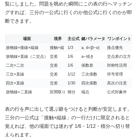
覧にしました。問題を眺めた瞬間にこの表の行へマッチン
グすれば、三分の一公式に行くのか他公式に行くのかが即
断できます。
場面
境界
主公式
鍵パラメータ
ワンポイント
放物線×接線×縦線
接触+縦
1/3
a, d=|β−α|
接点優先
放物線×直線（二交点）
交差
1/6
a−傾き
交点差の立方
二次×二次
交差
1/6
係数差
対称性活用
三次×直線
交差
1/12
三次係数
符号管理
四次×直線
交差
1/30
四次係数
高次の注意
放物線×二直線
区間取り
積分
端点
公式対象外
表の行を声に出して選ぶ癖をつけると判断が安定します。
三分の一公式は「接触+縦線」の一行だけに限定されると
覚えれば、他の場面では迷わず 1/6・1/12・積分へ切り替
えられます。