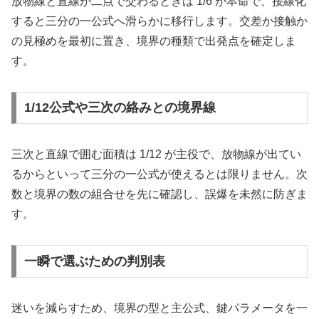
放物線と直線が二点で交わるときは 1/6 が本命で、接線化
すると三分の一公式へ滑らかに移行します。交差か接触か
の見極めを最初に置き、境界の種類で出発点を確定しま
す。
1/12公式や三次の絡みとの境界線
三次と直線で囲む面積は 1/12 が主役で、放物線が出てい
るからといって三分の一公式が使えるとは限りません。次
数と境界の数の組合せを先に確認し、誤爆を未然に防ぎま
す。
一瞬で選ぶための判別表
迷いを減らすため、境界の型と主公式、鍵パラメータを一