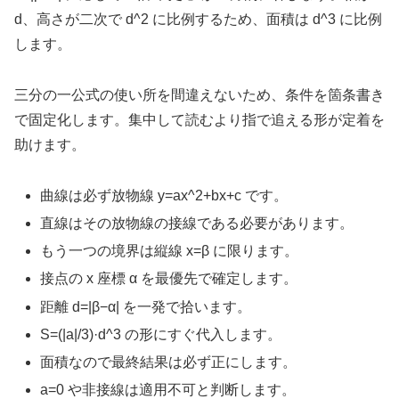
d、高さが二次で d^2 に比例するため、面積は d^3 に比例
します。
三分の一公式の使い所を間違えないため、条件を箇条書き
で固定化します。集中して読むより指で追える形が定着を
助けます。
曲線は必ず放物線 y=ax^2+bx+c です。
直線はその放物線の接線である必要があります。
もう一つの境界は縦線 x=β に限ります。
接点の x 座標 α を最優先で確定します。
距離 d=|β−α| を一発で拾います。
S=(|a|/3)·d^3 の形にすぐ代入します。
面積なので最終結果は必ず正にします。
a=0 や非接線は適用不可と判断します。