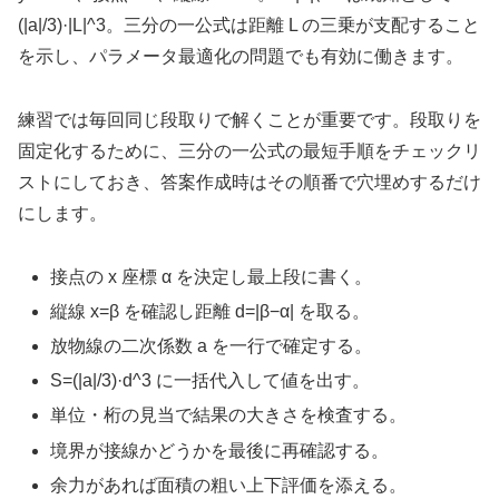
(|a|/3)·|L|^3。三分の一公式は距離 L の三乗が支配すること
を示し、パラメータ最適化の問題でも有効に働きます。
練習では毎回同じ段取りで解くことが重要です。段取りを
固定化するために、三分の一公式の最短手順をチェックリ
ストにしておき、答案作成時はその順番で穴埋めするだけ
にします。
接点の x 座標 α を決定し最上段に書く。
縦線 x=β を確認し距離 d=|β−α| を取る。
放物線の二次係数 a を一行で確定する。
S=(|a|/3)·d^3 に一括代入して値を出す。
単位・桁の見当で結果の大きさを検査する。
境界が接線かどうかを最後に再確認する。
余力があれば面積の粗い上下評価を添える。