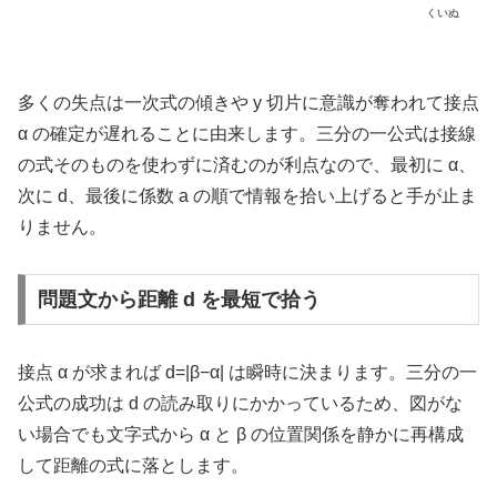
くいぬ
多くの失点は一次式の傾きや y 切片に意識が奪われて接点
α の確定が遅れることに由来します。三分の一公式は接線
の式そのものを使わずに済むのが利点なので、最初に α、
次に d、最後に係数 a の順で情報を拾い上げると手が止ま
りません。
問題文から距離 d を最短で拾う
接点 α が求まれば d=|β−α| は瞬時に決まります。三分の一
公式の成功は d の読み取りにかかっているため、図がな
い場合でも文字式から α と β の位置関係を静かに再構成
して距離の式に落とします。