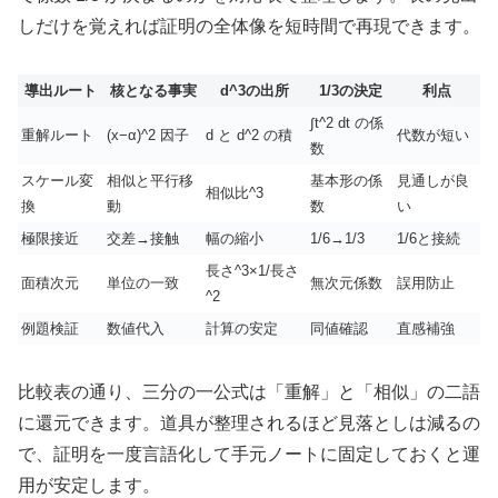
しだけを覚えれば証明の全体像を短時間で再現できます。
導出ルート
核となる事実
d^3の出所
1/3の決定
利点
∫t^2 dt の係
重解ルート
(x−α)^2 因子
d と d^2 の積
代数が短い
数
スケール変
相似と平行移
基本形の係
見通しが良
相似比^3
換
動
数
い
極限接近
交差→接触
幅の縮小
1/6→1/3
1/6と接続
長さ^3×1/長さ
面積次元
単位の一致
無次元係数
誤用防止
^2
例題検証
数値代入
計算の安定
同値確認
直感補強
比較表の通り、三分の一公式は「重解」と「相似」の二語
に還元できます。道具が整理されるほど見落としは減るの
で、証明を一度言語化して手元ノートに固定しておくと運
用が安定します。