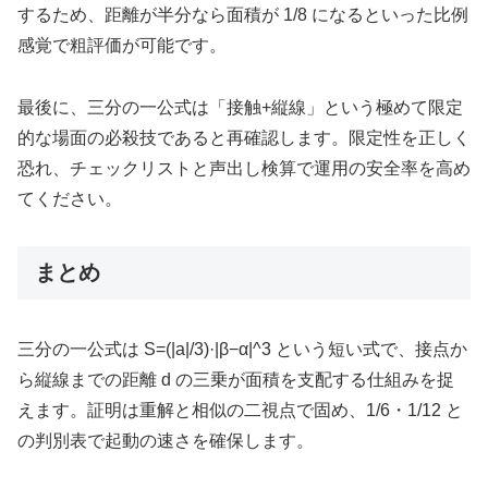
するため、距離が半分なら面積が 1/8 になるといった比例
感覚で粗評価が可能です。
最後に、三分の一公式は「接触+縦線」という極めて限定
的な場面の必殺技であると再確認します。限定性を正しく
恐れ、チェックリストと声出し検算で運用の安全率を高め
てください。
まとめ
三分の一公式は S=(|a|/3)·|β−α|^3 という短い式で、接点か
ら縦線までの距離 d の三乗が面積を支配する仕組みを捉
えます。証明は重解と相似の二視点で固め、1/6・1/12 と
の判別表で起動の速さを確保します。