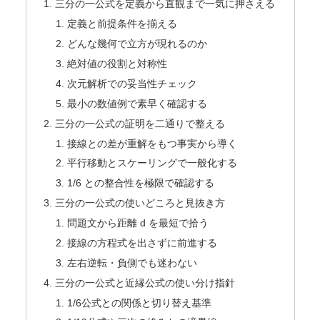
三分の一公式を定義から直観まで一気に押さえる
定義と前提条件を揃える
どんな幾何で立方が現れるのか
絶対値の役割と対称性
次元解析での妥当性チェック
最小の数値例で素早く確認する
三分の一公式の証明を二通りで整える
接線との差が重解をもつ事実から導く
平行移動とスケーリングで一般化する
1/6 との整合性を極限で確認する
三分の一公式の使いどころと見抜き方
問題文から距離 d を最短で拾う
接線の方程式を出さずに前進する
左右逆転・負側でも迷わない
三分の一公式と近縁公式の使い分け指針
1/6公式との関係と切り替え基準