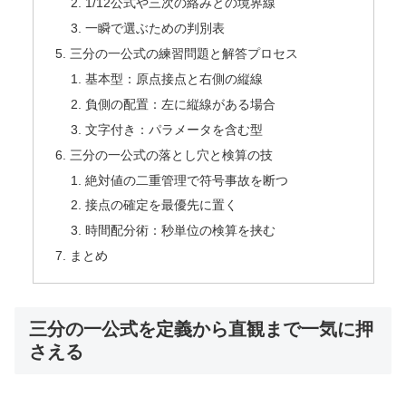
1/12公式や三次の絡みとの境界線
一瞬で選ぶための判別表
三分の一公式の練習問題と解答プロセス
基本型：原点接点と右側の縦線
負側の配置：左に縦線がある場合
文字付き：パラメータを含む型
三分の一公式の落とし穴と検算の技
絶対値の二重管理で符号事故を断つ
接点の確定を最優先に置く
時間配分術：秒単位の検算を挟む
まとめ
三分の一公式を定義から直観まで一気に押
さえる