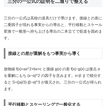
三分の一公式の証明を二通りで整える
三分の一公式は高校の道具だけで導けます。接線との差に
二乗因子が現れる事実からの導出と、平行移動とスケール
変換で一般形へ持ち上げる導出の二本立てで筋道を固めま
す。
接線との差が重解をもつ事実から導く
放物線 f(x)=ax^2+bx+c と接線 g(x) の差 f(x)−g(x) は接点 α
を重解にもち (x−α)^2 の因子を含みます。x=β まで積分す
ると S=(|a|/3)·|β−α|^3 が復元され、三分の一公式が得られ
ます。
平行移動とスケーリングで一般化する