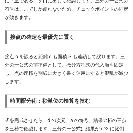
に「正である」を口に出して確認します。三分の一公式の
符号はここでしか崩れないため、チェックポイントの固定
が効きます。
接点の確定を最優先に置く
接点 α を誤ると距離 d も面積 S も連鎖して誤ります。三
分の一公式の前準備として、微分方程式の代入順を固定
し、点の座標を別紙に大きく書く運用にすると混乱が減少
します。
時間配分術：秒単位の検算を挟む
式を完成させたら、d の次元、a の符号、結果の桁の三点
を三秒で確認します。三分の一公式は結果が d^3 に比例