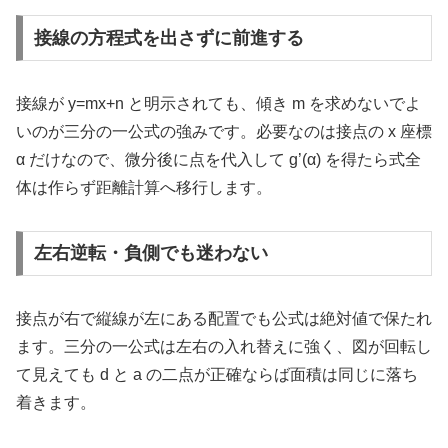
接線の方程式を出さずに前進する
接線が y=mx+n と明示されても、傾き m を求めないでよ
いのが三分の一公式の強みです。必要なのは接点の x 座標
α だけなので、微分後に点を代入して g’(α) を得たら式全
体は作らず距離計算へ移行します。
左右逆転・負側でも迷わない
接点が右で縦線が左にある配置でも公式は絶対値で保たれ
ます。三分の一公式は左右の入れ替えに強く、図が回転し
て見えても d と a の二点が正確ならば面積は同じに落ち
着きます。