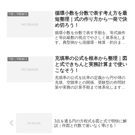
原因を回避し、入試や実務の計算を安定
化する具体手順を身につけます。
循環小数を分数で表す考え方を最
代数と関数解法
短整理｜式の作り方から一発で決
め切ろう！
循環小数を分数で表す手順を、等式操作
と等比級数の視点でやさしく体系化しま
す。典型例から混循環・検算・約分まで
一気通貫で理解し、入試や実務計算で迷
わず使える形に整えます。
充填率の公式を根本から整理｜図
代数と関数解法
と式できちんと実務計算まで使い
こなそう！
充填率の公式を比率の定義から円や球の
充填、空隙率との関係、受験型の作問対
策や実務の計算手順まで体系化します。
代数と関数解法の視点で、式の立て方と
検算のコツを具体例で身につけられま
す。
3点を通る円の方程式を図と式で明快に解
説｜作図と代数で迷いなく導ける！