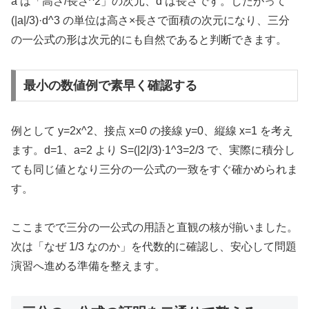
a は「高さ/長さ^2」の次元、d は長さです。したがって
(|a|/3)·d^3 の単位は高さ×長さで面積の次元になり、三分
の一公式の形は次元的にも自然であると判断できます。
最小の数値例で素早く確認する
例として y=2x^2、接点 x=0 の接線 y=0、縦線 x=1 を考え
ます。d=1、a=2 より S=(|2|/3)·1^3=2/3 で、実際に積分し
ても同じ値となり三分の一公式の一致をすぐ確かめられま
す。
ここまでで三分の一公式の用語と直観の核が揃いました。
次は「なぜ 1/3 なのか」を代数的に確認し、安心して問題
演習へ進める準備を整えます。