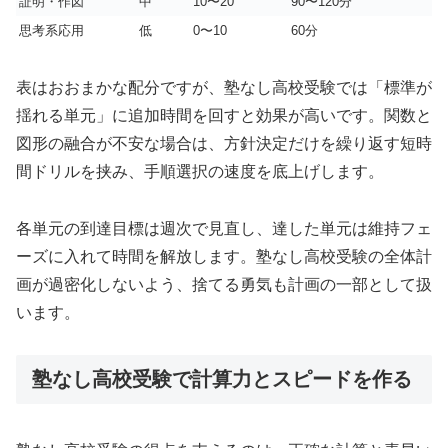
証明・作図
中
10〜20
90〜120分
思考系応用
低
0〜10
60分
表はおおまかな配分ですが、塾なし高校受験では「標準が
揺れる単元」に追加時間を回すと効果が高いです。関数と
図形の融合が不安な場合は、方針決定だけを繰り返す短時
間ドリルを挟み、手順選択の速度を底上げします。
各単元の到達目標は週次で見直し、達した単元は維持フェ
ーズに入れて時間を解放します。塾なし高校受験の全体計
画が過密化しないよう、捨てる勇気も計画の一部として扱
います。
塾なし高校受験で計算力とスピードを作る