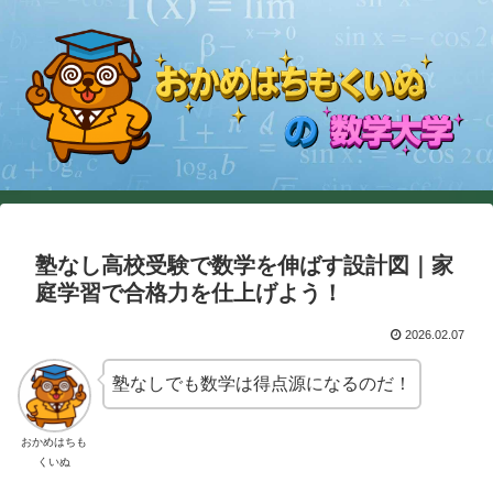
塾なし高校受験で数学を伸ばす設計図｜家
庭学習で合格力を仕上げよう！
2026.02.07
塾なしでも数学は得点源になるのだ！
おかめはちも
くいぬ