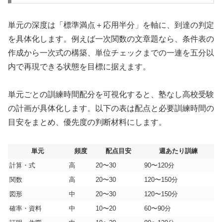
単元の深度は「標準満点＋応用半分」を軸に、到達の判定
を具体化します。例えば一次関数の文章題なら、条件表の
作成から一次式の構築、単位チェックまでの一連を五分以
内で再現できる状態を目標に据えます。
単元ごとの訓練時間配分を可視化すると、塾なし高校受験
の計画が具体化します。以下の表は配点と必要訓練時間の
目安をまとめ、優先度の判断材料にします。
単元
頻度
配点目安
週あたり訓練
計算・式
高
20〜30
90〜120分
関数
高
20〜30
120〜150分
図形
中
20〜30
120〜150分
確率・資料
中
10〜20
60〜90分