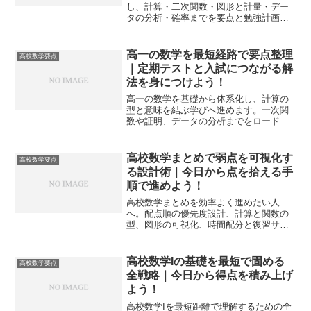
し、計算・二次関数・図形と計量・デー
タの分析・確率までを要点と勉強計画で
関連づけます。今日から実戦で使える学
習手順とチェック表で迷いを減らしま
す。
高一の数学を最短経路で要点整理
高校数学要点
｜定期テストと入試につながる解
法を身につけよう！
高一の数学を基礎から体系化し、計算の
型と意味を結ぶ学びへ進めます。一次関
数や証明、データの分析までをロードマ
ップ化し、定期テストと入試に直結する
戦略で得点力を底上げします。
高校数学まとめで弱点を可視化す
高校数学要点
る設計術｜今日から点を拾える手
順で進めよう！
高校数学まとめを効率よく進めたい人
へ。配点順の優先度設計、計算と関数の
型、図形の可視化、時間配分と復習サイ
クルまで一冊化し、今日から得点が積み
上がる学習手順を示します。
高校数学Iの基礎を最短で固める
高校数学要点
全戦略｜今日から得点を積み上げ
よう！
高校数学Iを最短距離で理解するための全