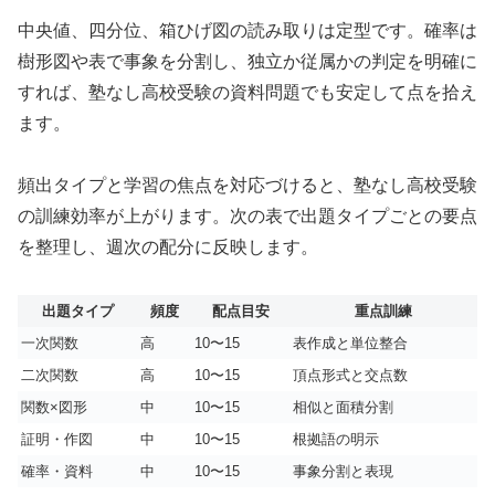
中央値、四分位、箱ひげ図の読み取りは定型です。確率は
樹形図や表で事象を分割し、独立か従属かの判定を明確に
すれば、塾なし高校受験の資料問題でも安定して点を拾え
ます。
頻出タイプと学習の焦点を対応づけると、塾なし高校受験
の訓練効率が上がります。次の表で出題タイプごとの要点
を整理し、週次の配分に反映します。
出題タイプ
頻度
配点目安
重点訓練
一次関数
高
10〜15
表作成と単位整合
二次関数
高
10〜15
頂点形式と交点数
関数×図形
中
10〜15
相似と面積分割
証明・作図
中
10〜15
根拠語の明示
確率・資料
中
10〜15
事象分割と表現