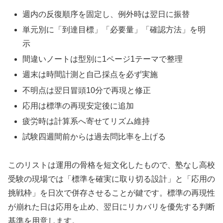
週内の反復順序を固定し、例外時は翌日に振替
単元別に「到達目標」「必要量」「確認方法」を明
示
間違いノートは型別に1ページ1テーマで整理
週末は時間計測と自己採点を必ず実施
不明点は翌日冒頭10分で再現と修正
応用は標準の再現安定後に追加
疲労時は計算系へ寄せてリズム維持
試験四週間前からは過去問比率を上げる
このリストは運用の骨格を短文化したもので、塾なし高校
受験の現場では「標準を確実に取り切る設計」と「応用の
挑戦枠」を日次で併存させることが鍵です。標準の再現性
が崩れた日は応用を止め、翌日にリカバリを優先する判断
基準を用意します。