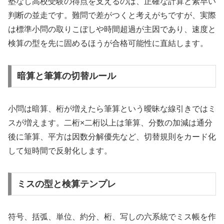
塾なし高校受験の得点を支えるのは、正確な計算と素早い
判断の並走です。難問で差がつくと考えがちですが、実際
は標準小問の取りこぼしや時間超過が主因であり、速度と
検算の型を先に固めるほうが合格可能性に直結します。
暗算と筆算の切替ルール
小問は暗算、桁が増えたら筆算という曖昧な線引きではミ
スが増えます。二桁×二桁以上は筆算、分数の加減は通分
後に筆算、平方は因数分解優先など、切替規則をカード化
して短時間で反射化します。
ミスの型と検算テンプレ
符号、括弧、単位、約分、桁、写しの六系統でミス帳を作