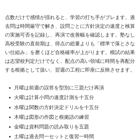
点数だけで感情が揺れると、学習の打ち手がブレます。過
去問は時間厳守で解き、設問ごとに方針決定の速度と検算
の実施可否を記録し、再演で改善幅を確認します。塾なし
高校受験の直前期は、得点の総量よりも「標準で落とさな
い仕組み」を磨くほど合格確率が上がります。模試の結果
は志望校判定だけでなく、配点の高い領域に時間を再配分
する根拠として扱い、翌週の工程に即座に反映させます。
月曜は前週の誤答を型別に三題だけ再演
火曜は計算小問の速度計測を十五分
水曜は関数の方針決定ドリルを十五分
木曜は図形の作図と根拠語の練習
金曜は資料問題の読み取りを五題
土曜は過去問一セットと復習一時間