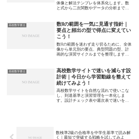
体像と解法テンプレを体系化します。数
と式から二次関数やデータの分析までを
実戦目線で整理し、定期テストと入試に
直結する得点力へ結びつけます。
数IIの範囲を一気に見通す指針｜
高校数学要点
要点と頻出の型で得点に変えてい
こう！
数IIの範囲を迷わず走り切るために、全体
像から単元別の要点、典型問題の型、計
画的な演習サイクルまでを整理します。
今日から得点に直結する解き方で安定化
を図れます。
高校数学サイトで迷いを減らす設
高校数学要点
計術｜今日から学習動線を整えて
続けてみよう！
高校数学サイトを自然な流れで使いこな
し、到達基準と演習管理を一本化しま
す。設計チェック表や週次表で迷いを減
らし、入試まで続く学習動線を今日から
整えます。
数検準2級の合格率を中学生基準で読み解
く｜最短で突破する戦略を試してみよ