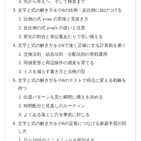
式から答えへ、そして検算まで
文字と式の解き方を小6の比例・反比例に結びつける
比例の式 y=ax の意味と見抜き方
反比例の式 y=a/x の扱いと注意
変化の割合と単位量あたりで言い換える
文字と式の解き方を小6で速く正確にする計算術を磨く
交換法則・結合法則・分配法則の実戦運用
同値変形と両辺操作の感覚を育てる
ミスを減らす書き方と点検の型
文字と式の解き方を小6のテストで得点に変える戦略を
持つ
出題パターンを見た瞬間に構えを決める
時間配分と見直しのルーティン
よくある落とし穴を事前に封じる
文字と式の解き方を小6の定着につなげる家庭学習の回
し方
日々10分のミニメニューを固定する