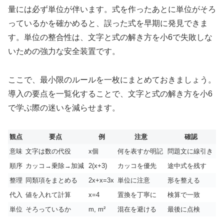
量には必ず単位が伴います。式を作ったあとに単位がそろ
っているかを確かめると、誤った式を早期に発見できま
す。単位の整合性は、文字と式の解き方を小6で失敗しな
いための強力な安全装置です。
ここで、最小限のルールを一枚にまとめておきましょう。
導入の要点を一覧化することで、文字と式の解き方を小6
で学ぶ際の迷いを減らせます。
観点
要点
例
注意
確認
意味
文字は数の代役
x個
何を表すか明記
問題文に線引き
順序
カッコ→乗除→加減
2(x+3)
カッコを優先
途中式を残す
整理
同類項をまとめる
2x+x=3x
単位に注意
形を整える
代入
値を入れて計算
x=4
置換を丁寧に
検算で一致
単位
そろっているか
m, m²
混在を避ける
最後に点検