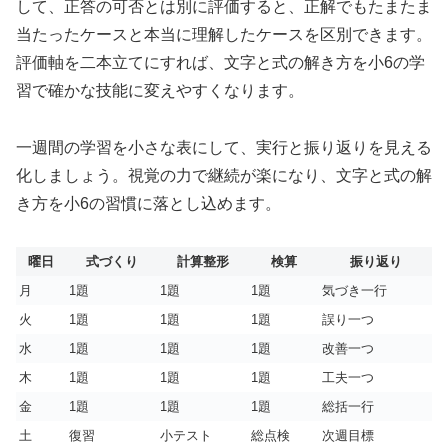
して、正答の可否とは別に評価すると、正解でもたまたま
当たったケースと本当に理解したケースを区別できます。
評価軸を二本立てにすれば、文字と式の解き方を小6の学
習で確かな技能に変えやすくなります。
一週間の学習を小さな表にして、実行と振り返りを見える
化しましょう。視覚の力で継続が楽になり、文字と式の解
き方を小6の習慣に落とし込めます。
曜日
式づくり
計算整形
検算
振り返り
月
1題
1題
1題
気づき一行
火
1題
1題
1題
誤り一つ
水
1題
1題
1題
改善一つ
木
1題
1題
1題
工夫一つ
金
1題
1題
1題
総括一行
土
復習
小テスト
総点検
次週目標