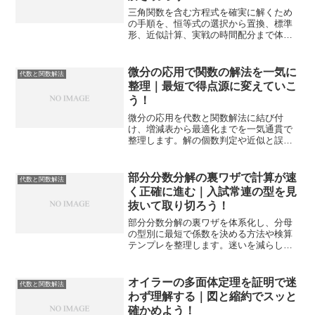
三角関数を含む方程式を確実に解くため
の手順を、恒等式の選択から置換、標準
形、近似計算、実戦の時間配分まで体系
化します。例と表で迷いを減らし、検算
まで到達する道筋を示します。
微分の応用で関数の解法を一気に
代数と関数解法
整理｜最短で得点源に変えていこ
う！
微分の応用を代数と関数解法に結び付
け、増減表から最適化までを一気通貫で
整理します。解の個数判定や近似と誤差
の扱いも実戦形式で示し、答案作成の時
短と安定化を狙います。
部分分数分解の裏ワザで計算が速
代数と関数解法
く正確に進む｜入試常連の型を見
抜いて取り切ろう！
部分分数分解の裏ワザを体系化し、分母
の型別に最短で係数を決める方法や検算
テンプレを整理します。迷いを減らし計
算を短縮しつつ、符号事故を防ぐ答案作
成まで一気通貫で身につきます。
オイラーの多面体定理を証明で迷
代数と関数解法
わず理解する｜図と縮約でスッと
確かめよう！