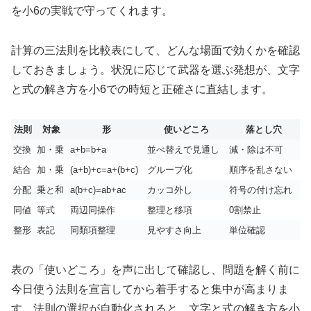
を小6の実戦で守ってくれます。
計算の三法則を比較表にして、どんな場面で効くかを確認
しておきましょう。状況に応じて武器を選ぶ発想が、文字
と式の解き方を小6での時短と正確さに直結します。
法則
対象
形
使いどころ
落とし穴
交換
加・乗
a+b=b+a
並べ替えで見通し
減・除は不可
結合
加・乗
(a+b)+c=a+(b+c)
グループ化
順序を乱さない
分配
乗と和
a(b+c)=ab+ac
カッコ外し
符号の付け忘れ
同値
等式
両辺同操作
整理と移項
0割禁止
整形
表記
同類項整理
見やすさ向上
単位確認
表の「使いどころ」を声に出して確認し、問題を解く前に
今日使う法則を宣言してから着手すると集中が高まりま
す。法則の選択が自動化されると、文字と式の解き方を小