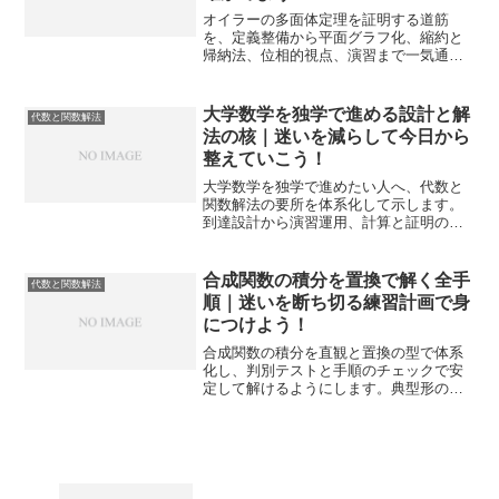
オイラーの多面体定理を証明する道筋
を、定義整備から平面グラフ化、縮約と
帰納法、位相的視点、演習まで一気通貫
で整理します。図形の見方が変わる納得
の読み解きを得られます。
大学数学を独学で進める設計と解
代数と関数解法
法の核｜迷いを減らして今日から
整えていこう！
大学数学を独学で進めたい人へ、代数と
関数解法の要所を体系化して示します。
到達設計から演習運用、計算と証明の手
筋、挫折回避まで一連で整理し、自走で
きる状態へ導きます。
合成関数の積分を置換で解く全手
代数と関数解法
順｜迷いを断ち切る練習計画で身
につけよう！
合成関数の積分を直観と置換の型で体系
化し、判別テストと手順のチェックで安
定して解けるようにします。典型形の見
抜き方や数値検証も網羅し、試験と実務
の精度を高めます。