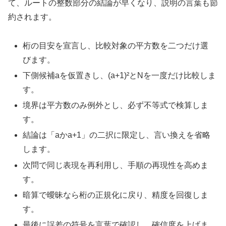
て、ルートの整数部分の結論が早くなり、説明の言葉も節
約されます。
桁の目安を宣言し、比較対象の平方数を二つだけ選
びます。
下側候補aを仮置きし、(a+1)²とNを一度だけ比較しま
す。
境界は平方数のみ例外とし、必ず不等式で検算しま
す。
結論は「aかa+1」の二択に限定し、言い換えを省略
します。
次問で同じ表現を再利用し、手順の再現性を高めま
す。
暗算で曖昧なら桁の正規化に戻り、精度を回復しま
す。
最後に誤差の符号を言葉で確認し、確信度を上げま