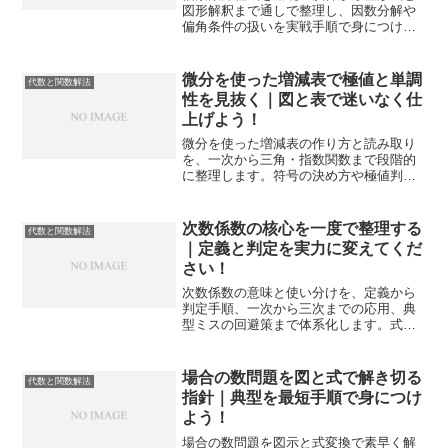
図形解釈まで通しで整理し、因数分解や
偏角条件の扱いを実戦手順で身につけま
す。式変形の迷いを減らし、試験や実務
での再現性を高められます。
微分を使った増減表で極値と単調
代数と関数解法
性を見抜く｜図と表で迷いなく仕
上げよう！
微分を使った増減表の作り方と読み取り
を、一次から三角・指数関数まで段階的
に整理します。符号の決め方や極値判
定、試験での時短術まで一連の流れを丁
寧に解説します。
次数係数の核心を一度で整理する
代数と関数解法
｜定義と判定を実力に変えてくだ
さい！
次数係数の意味と使い分けを、定義から
判定手順、一次から三次までの応用、典
型ミスの回避策まで体系化します。式と
グラフの往復で理解を深め、計算と証明
の手順を自信に変える構成です。
場合の数問題を図と式で解き切る
代数と関数解法
指針｜典型を最短手順で身につけ
よう！
場合の数問題を図示と式変換で素早く解