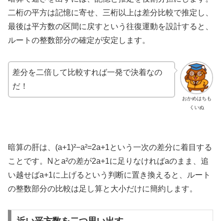
二桁の平方は記憶に寄せ、三桁以上は差分比較で推定し、
最後は平方数の区間に戻すという往復運動を設計すると、
ルートの整数部分の確定が安定します。
差分を二倍して比較すれば一発で決着なの
だ！
おかめはちも
くいぬ
暗算の肝は、(a+1)²−a²=2a+1という一次の差分に着目する
ことです。Nとa²の差が2a+1に足りなければaのまま、追
い越せばa+1に上げるという判断に置き換えると、ルート
の整数部分の比較は足し算と大小だけに簡約します。