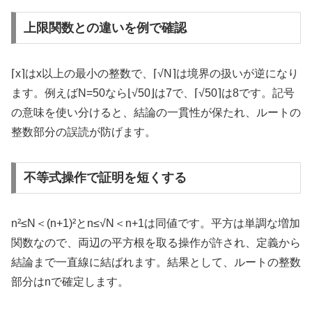
上限関数との違いを例で確認
⌈x⌉はx以上の最小の整数で、⌈√N⌉は境界の扱いが逆になり
ます。例えばN=50なら⌊√50⌋は7で、⌈√50⌉は8です。記号
の意味を使い分けると、結論の一貫性が保たれ、ルートの
整数部分の誤読が防げます。
不等式操作で証明を短くする
n²≤N＜(n+1)²とn≤√N＜n+1は同値です。平方は単調な増加
関数なので、両辺の平方根を取る操作が許され、定義から
結論まで一直線に結ばれます。結果として、ルートの整数
部分はnで確定します。