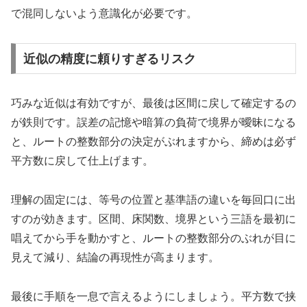
で混同しないよう意識化が必要です。
近似の精度に頼りすぎるリスク
巧みな近似は有効ですが、最後は区間に戻して確定するの
が鉄則です。誤差の記憶や暗算の負荷で境界が曖昧になる
と、ルートの整数部分の決定がぶれますから、締めは必ず
平方数に戻して仕上げます。
理解の固定には、等号の位置と基準語の違いを毎回口に出
すのが効きます。区間、床関数、境界という三語を最初に
唱えてから手を動かすと、ルートの整数部分のぶれが目に
見えて減り、結論の再現性が高まります。
最後に手順を一息で言えるようにしましょう。平方数で挟