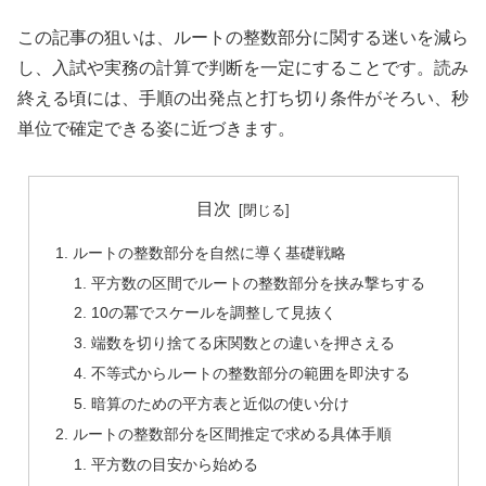
この記事の狙いは、ルートの整数部分に関する迷いを減ら
し、入試や実務の計算で判断を一定にすることです。読み
終える頃には、手順の出発点と打ち切り条件がそろい、秒
単位で確定できる姿に近づきます。
目次
ルートの整数部分を自然に導く基礎戦略
平方数の区間でルートの整数部分を挟み撃ちする
10の冪でスケールを調整して見抜く
端数を切り捨てる床関数との違いを押さえる
不等式からルートの整数部分の範囲を即決する
暗算のための平方表と近似の使い分け
ルートの整数部分を区間推定で求める具体手順
平方数の目安から始める