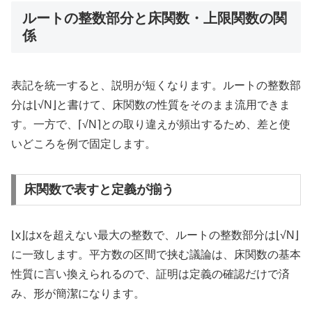
ルートの整数部分と床関数・上限関数の関
係
表記を統一すると、説明が短くなります。ルートの整数部
分は⌊√N⌋と書けて、床関数の性質をそのまま流用できま
す。一方で、⌈√N⌉との取り違えが頻出するため、差と使
いどころを例で固定します。
床関数で表すと定義が揃う
⌊x⌋はxを超えない最大の整数で、ルートの整数部分は⌊√N⌋
に一致します。平方数の区間で挟む議論は、床関数の基本
性質に言い換えられるので、証明は定義の確認だけで済
み、形が簡潔になります。