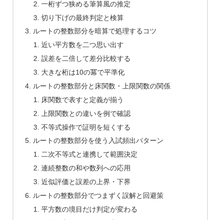
一桁ずつ狭める筆算風の推定
切り下げの最終判定と検算
ルートの整数部分を暗算で処理するコツ
近い平方数を二つ思い出す
誤差を二倍して差分比較する
大きな桁は10の冪で平準化
ルートの整数部分と床関数・上限関数の関係
床関数で表すと定義が揃う
上限関数との違いを例で確認
不等式操作で証明を短くする
ルートの整数部分を使う入試頻出パターン
二次不等式と連携して範囲決定
連続整数の和や数列への応用
近似評価と誤差の上界・下界
ルートの整数部分でつまずく誤解と回避策
平方数の境目だけ判定が変わる