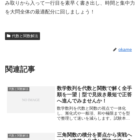
み取りから入って一行目を素早く書き出し、時間と集中力
を大問全体の最適配分に回しましょう！
代数と関数解法
okame
関連記事
数学数列を代数と関数で解く全手
代数と関数解法
順を一望｜型で見抜き最短で正答
へ進んでみませんか！
数学数列を代数と関数の視点で一体化
し、漸化式や一般項、和や極限までを型
で整理して迷いを減らします。試験本番
での手順と判断を具体化し、短時間で正
答に到達する道筋を示します。
三角関数の積分を要点から実戦へ
代数と関数解法