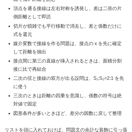
頂点を通る接線は左右対称を誘発し、差は二倍の片
側距離として即読
切片が煩雑でも平行移動で消去し、差と係数だけに
式を還元
媒介変数で接線を作る問題は、接点の x を先に確定
して距離を抽出
接点間に第三の直線が挿入されるときは、面積分割
後に比で再結合
二次の弦と接線の双方が出る設問は、S₁:S₂=2:1 を先
に使う
三次のときは距離の四乗を意識し、係数の符号は絶
対値で固定
図形条件が多いときほど、差分の因数に戻して整理
リストを頭に入れておけば、問題文の余計な装飾に引っ張