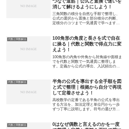
つなぐ道筋｜公式と置換で迷いを
消して解けるようにしよう！
三角関数の積分を自然な手順で整理し、
公式の選択から置換と部分積分の判断、
定積分のコツまで一気通貫で学べます。
試験で迷いを減らし、手を動かせる解法
設計で得点につなげる読み筋を提示しま
す。
100角形の角度と長さを式で自在
代数と関数解法
に操る｜代数と関数で得点力に変
えよう！
100角形の内角や外角から対角線や面積ま
でを代数と関数で一気通貫に整理しま
す。定義から公式の導出、入試頻出の解
法戦略まで図形の計算を確実に解ける力
へつなげます。
半角の公式を導出する全手順を図
代数と関数解法
と式で整理｜根拠から自分で再現
して定着させよう！
高校数学の定番である半角の公式を導出
する方法を、加法定理と単位円から一歩
ずつ丁寧に説明します。符号の選び方や
例題まで含め、自力で再現できる理解を
目指せます。演習の設計表とチェックリ
ストで復習も効率化します。
0はなぜ偶数と言えるのかを一度
代数と関数解法