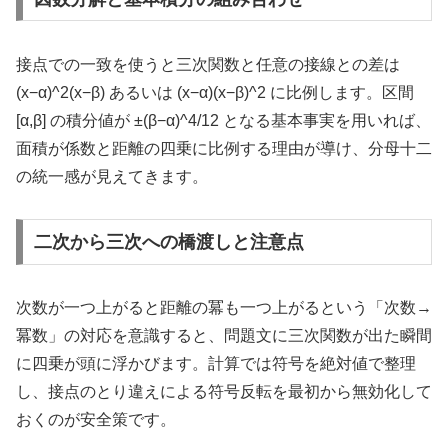
接点での一致を使うと三次関数と任意の接線との差は
(x−α)^2(x−β) あるいは (x−α)(x−β)^2 に比例します。区間
[α,β] の積分値が ±(β−α)^4/12 となる基本事実を用いれば、
面積が係数と距離の四乗に比例する理由が導け、分母十二
の統一感が見えてきます。
二次から三次への橋渡しと注意点
次数が一つ上がると距離の冪も一つ上がるという「次数→
冪数」の対応を意識すると、問題文に三次関数が出た瞬間
に四乗が頭に浮かびます。計算では符号を絶対値で整理
し、接点のとり違えによる符号反転を最初から無効化して
おくのが安全策です。