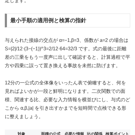
定します。
最小手順の適用例と検算の指針
与えられた接線の交点が α=−1,β=3、係数が a=2 の場合は
S=|2|/12·(3−(−1))^3=2/12·64=32/3 です。式の最後に距離
差の三乗をもう一度声に出して確認すると、計算過程で平
方や四乗に誤って置き換える事故を未然に防げます。
12分の一公式の全体像をいったん表で俯瞰すると、何を
見ればよいかが一段と鮮明になります。二次関数での面
積、関連する比、必要な入力情報を横並びにし、与式のど
こから α,β,|a| を引き出すかまでを短時間で点検できる形
に整えましょう。
対象
面積の公式
必要な情報
比の関係
検算ポイント