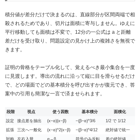
積分値が差分だけで決まるのは、直線部分が区間両端で相
殺されるためであり、切片は面積に寄与しません。ゆえに
平行移動しても面積は不変で、12分の一公式は a と距離
差だけを受け取り、問題設定の見かけ上の複雑さを無視で
きます。
証明の骨格をテーブル化して、覚えるべき最小集合を一度
に見渡します。導出の流れに沿って縦に目を滑らせるだけ
で、どの場面でどの基本積分を呼び出すかが復元でき、答
案中の引用も簡潔な一言で済ませられます。
段階
視点
使う因数
基本積分
面積化
設定
接点差を抽出
(x−α)(x−β)
−(β−α)^3/6
1/2 で 1/12
拡張
三次へ一般化
(x−α)^2(x−β)
−(β−α)^4/12
絶対値で統一
対称
左右入替
α↔β
符号のみ反転
差の絶対値