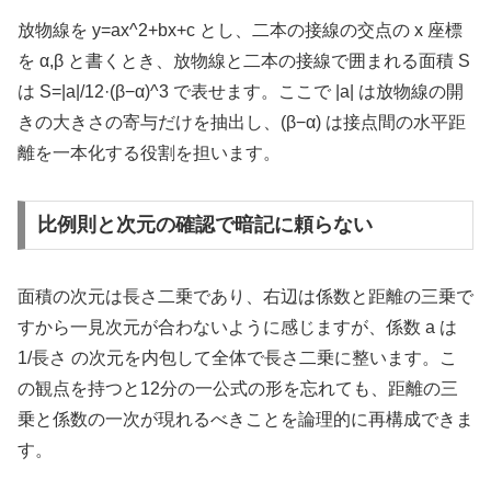
放物線を y=ax^2+bx+c とし、二本の接線の交点の x 座標
を α,β と書くとき、放物線と二本の接線で囲まれる面積 S
は S=|a|/12·(β−α)^3 で表せます。ここで |a| は放物線の開
きの大きさの寄与だけを抽出し、(β−α) は接点間の水平距
離を一本化する役割を担います。
比例則と次元の確認で暗記に頼らない
面積の次元は長さ二乗であり、右辺は係数と距離の三乗で
すから一見次元が合わないように感じますが、係数 a は
1/長さ の次元を内包して全体で長さ二乗に整います。こ
の観点を持つと12分の一公式の形を忘れても、距離の三
乗と係数の一次が現れるべきことを論理的に再構成できま
す。