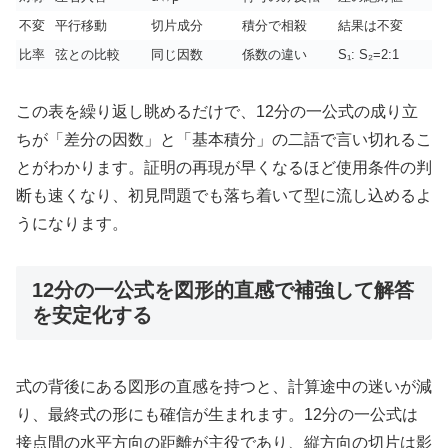
不変
平行移動
切片成分
積分で相殺
結果は不変
比率
弦との比較
同じ因数
係数の違い
S₁: S₂=2:1
この表を繰り返し眺めるだけで、12分の一公式の成り立
ちが「差分の因数」と「基本積分」の二語で言い切れるこ
とがわかります。証明の再現が早くなるほど使用条件の判
断も速くなり、初見問題でも落ち着いて型に流し込めるよ
うになります。
12分の一公式を図形的直感で補強して解答
を安定化する
式の背後にある図形の直感を持つと、計算途中の迷いが減
り、最終式の形にも確信が生まれます。12分の一公式は
接点間の水平方向の距離が主役であり、縦方向の切片は影