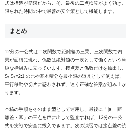
式は構造が簡潔だからこそ、最後の二点検算がよく効き、
限られた時間の中で最善の安全策として機能します。
まとめ
12分の一公式は二次関数で距離差の三乗、三次関数で四
乗が面積に現れ、係数は絶対値の一次として働くという単
純な枠組みに立っています。接点差と係数だけを抽出し、
S₁:S₂=2:1 の比や基本積分を最小限の道具として使えば、
平行移動や切片に惑わされず、速く正確な答案が組み上が
ります。
本稿の手順をそのまま型として運用し、最後に「|a|・距
離差・冪」の三点を声に出して監査すれば、12分の一公
式を実戦で安全に投入できます。次の演習では接点差の読