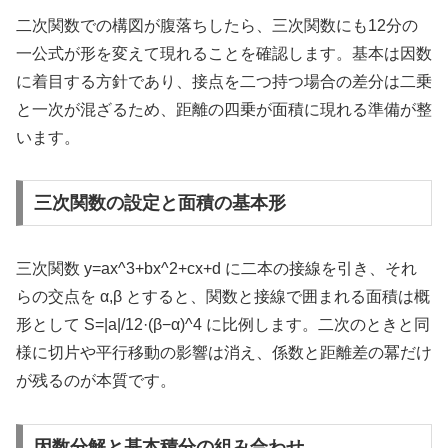
二次関数での構図が腹落ちしたら、三次関数にも12分の
一公式が形を変えて現れることを確認します。基本は因数
に着目する方針であり、接点を二つ持つ場合の差分は二乗
と一次が混ざるため、距離の四乗が面積に現れる準備が整
います。
三次関数の設定と面積の基本形
三次関数 y=ax^3+bx^2+cx+d に二本の接線を引き、それ
らの交点を α,β とすると、関数と接線で囲まれる面積は概
形として S=|a|/12·(β−α)^4 に比例します。二次のときと同
様に切片や平行移動の影響は消え、係数と距離差の冪だけ
が残るのが本質です。
因数分解と基本積分の組み合わせ