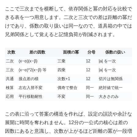
ここで三次までを横断して、依存関係と冪の対応を比較で
きる表を一つ用意します。二次と三次での差は距離の冪だ
けであり、係数の取り扱いは同一なので、道具箱の中では
兄弟関係として覚えると記憶負荷が削減されます。
次数
差の因数
面積の冪
分母
係数の扱い
二次
(x−α)(x−β)
三乗
12
|a| を一次
三次
(x−α)^2(x−β) 等
四乗
12
|a| を一次
共通
接点差の積
次数+1
12
切片は無関係
検算
左右入替不変
偶奇で整合
同一
絶対値で統一
応用
平行移動耐性
不変
同一
大きさのみ
この表に沿って答案の構造を作れば、設定の誤読や余計な
展開に時間を奪われません。12分の一公式の核心は差の
因数にあると意識し、次数が上がるほど距離の冪が一段増