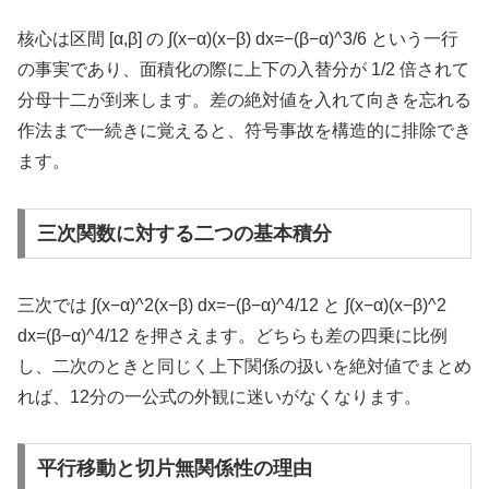
核心は区間 [α,β] の ∫(x−α)(x−β) dx=−(β−α)^3/6 という一行
の事実であり、面積化の際に上下の入替分が 1/2 倍されて
分母十二が到来します。差の絶対値を入れて向きを忘れる
作法まで一続きに覚えると、符号事故を構造的に排除でき
ます。
三次関数に対する二つの基本積分
三次では ∫(x−α)^2(x−β) dx=−(β−α)^4/12 と ∫(x−α)(x−β)^2
dx=(β−α)^4/12 を押さえます。どちらも差の四乗に比例
し、二次のときと同じく上下関係の扱いを絶対値でまとめ
れば、12分の一公式の外観に迷いがなくなります。
平行移動と切片無関係性の理由