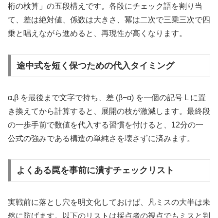
桁の検算」の五段構えです。各段にチェック語を割り当
て、差は絶対値、係数は大きさ、冪は二次で三乗三次で四
乗と唱えながら進めると、再現性が高くなります。
途中式を短く保つための代入タイミング
α,β を最後まで文字で持ち、差 (β−α) を一個の記号 L に置
き換えてから計算すると、展開の枝が激減します。最終段
の一歩手前で数値を代入する習慣を付けると、12分の一
公式の強みである構造の単純さを壊さずに済みます。
よくある罠を事前に潰すチェックリスト
実戦前に落とし穴を明文化しておけば、凡ミスの大半は未
然に防げます。以下のリストは採点者の視点でもミスと判