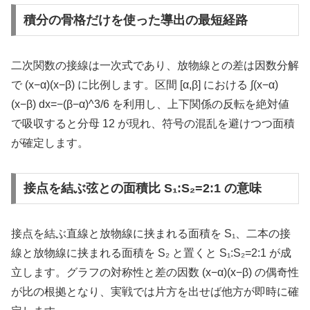
積分の骨格だけを使った導出の最短経路
二次関数の接線は一次式であり、放物線との差は因数分解
で (x−α)(x−β) に比例します。区間 [α,β] における ∫(x−α)
(x−β) dx=−(β−α)^3/6 を利用し、上下関係の反転を絶対値
で吸収すると分母 12 が現れ、符号の混乱を避けつつ面積
が確定します。
接点を結ぶ弦との面積比 S₁:S₂=2:1 の意味
接点を結ぶ直線と放物線に挟まれる面積を S₁、二本の接
線と放物線に挟まれる面積を S₂ と置くと S₁:S₂=2:1 が成
立します。グラフの対称性と差の因数 (x−α)(x−β) の偶奇性
が比の根拠となり、実戦では片方を出せば他方が即時に確