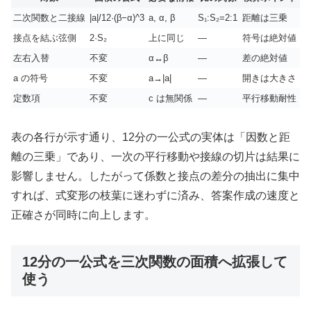
二次関数と二接線
|a|/12·(β−α)^3
a, α, β
S₁:S₂=2:1
距離は三乗
接点を結ぶ弦側
2·S₂
上に同じ
—
符号は絶対値
左右入替
不変
α↔β
—
差の絶対値
a の符号
不変
a→|a|
—
開きは大きさ
定数項
不変
c は無関係
—
平行移動耐性
表の各行が示す通り、12分の一公式の実体は「因数と距
離の三乗」であり、一次の平行移動や接線の切片は結果に
影響しません。したがって係数と接点の差分の抽出に集中
すれば、式変形の枝葉に迷わずに済み、答案作成の速度と
正確さが同時に向上します。
12分の一公式を三次関数の面積へ拡張して
使う