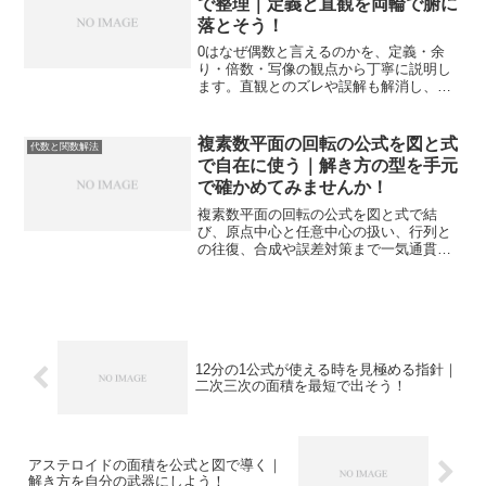
で整理｜定義と直観を両輪で腑に
落とそう！
0はなぜ偶数と言えるのかを、定義・余
り・倍数・写像の観点から丁寧に説明し
ます。直観とのズレや誤解も解消し、計
算や指導で迷わない判断基準を手元に残
せます。
複素数平面の回転の公式を図と式
代数と関数解法
で自在に使う｜解き方の型を手元
で確かめてみませんか！
複素数平面の回転の公式を図と式で結
び、原点中心と任意中心の扱い、行列と
の往復、合成や誤差対策まで一気通貫で
整理します。入試や演習で迷わず使える
型を身につけられます。
12分の1公式が使える時を見極める指針｜
二次三次の面積を最短で出そう！
アステロイドの面積を公式と図で導く｜
解き方を自分の武器にしよう！