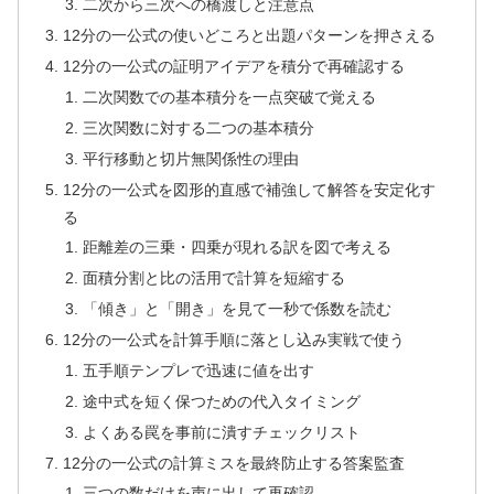
二次から三次への橋渡しと注意点
12分の一公式の使いどころと出題パターンを押さえる
12分の一公式の証明アイデアを積分で再確認する
二次関数での基本積分を一点突破で覚える
三次関数に対する二つの基本積分
平行移動と切片無関係性の理由
12分の一公式を図形的直感で補強して解答を安定化す
る
距離差の三乗・四乗が現れる訳を図で考える
面積分割と比の活用で計算を短縮する
「傾き」と「開き」を見て一秒で係数を読む
12分の一公式を計算手順に落とし込み実戦で使う
五手順テンプレで迅速に値を出す
途中式を短く保つための代入タイミング
よくある罠を事前に潰すチェックリスト
12分の一公式の計算ミスを最終防止する答案監査
三つの数だけを声に出して再確認