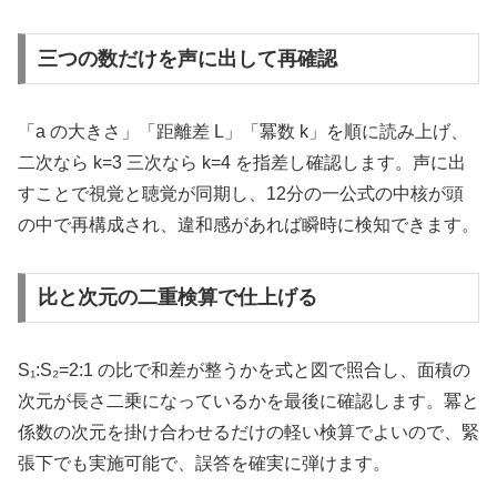
三つの数だけを声に出して再確認
「a の大きさ」「距離差 L」「冪数 k」を順に読み上げ、
二次なら k=3 三次なら k=4 を指差し確認します。声に出
すことで視覚と聴覚が同期し、12分の一公式の中核が頭
の中で再構成され、違和感があれば瞬時に検知できます。
比と次元の二重検算で仕上げる
S₁:S₂=2:1 の比で和差が整うかを式と図で照合し、面積の
次元が長さ二乗になっているかを最後に確認します。冪と
係数の次元を掛け合わせるだけの軽い検算でよいので、緊
張下でも実施可能で、誤答を確実に弾けます。