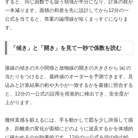
すると、同じ因数でも扱う領域が半分になり、計算の枝が
一本減ります。面積の和差を先に設計してから12分の一
公式を当てると、答案の論理線が短くまっすぐになりま
す。
「傾き」と「開き」を見て一秒で係数を読む
接線の傾きの大小関係と放物線の開きの大きさから |a| の
当たりをつけると、最終値のオーダーを予測できます。見
込みと計算結果の桁や大小が一致するかを最後に照合する
と、12分の一公式の誤用を視覚的に検出でき、安全度が
上がります。
幾何直感を鍛えるには、手を動かして図を少し誇張して描
き、距離差の変化が面積にどのように波及するかを体感的
に確かめるのが効果的です。12分の一公式を頭の中の絵