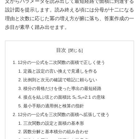
文からパラメータを読み出して最短経路で面積に到達する
設計図を提示します。読み終える頃には分母が十二になる
理由と次数に応じた冪の増え方が腑に落ち、答案作成の一
歩目が素早く踏み出せます。
目次
12分の一公式を二次関数の面積で正しく使う
定義と設定の言い換えで見通しを作る
比例則と次元の確認で暗記に頼らない
積分の骨格だけを使った導出の最短経路
接点を結ぶ弦との面積比 S₁:S₂=2:1 の意味
最小手順の適用例と検算の指針
12分の一公式を三次関数の面積へ拡張して使う
三次関数の設定と面積の基本形
因数分解と基本積分の組み合わせ