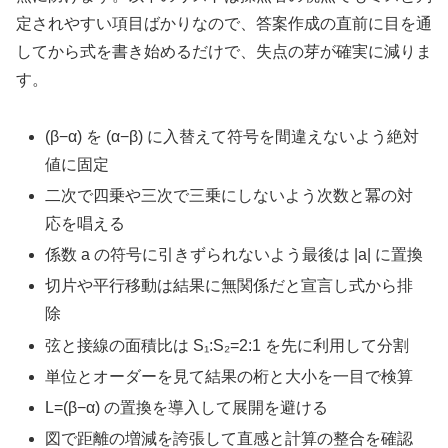
定されやすい項目ばかりなので、答案作成の直前に目を通
してから式を書き始めるだけで、失点の芽が確実に減りま
す。
(β−α) を (α−β) に入替えて符号を間違えないよう絶対
値に固定
二次で四乗や三次で三乗にしないよう次数と冪の対
応を唱える
係数 a の符号に引きずられないよう最後は |a| に置換
切片や平行移動は結果に無関係だと宣言し式から排
除
弦と接線の面積比は S₁:S₂=2:1 を先に利用して分割
単位とオーダーを見て結果の桁と大小を一目で検算
L=(β−α) の置換を導入して展開を避ける
図で距離の増減を誇張して直感と計算の整合を確認