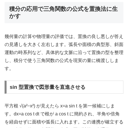
積分の応用で三角関数の公式を置換法に生
かす
幾何量の計算や物理量の評価では、置換の良し悪しが答え
の見通しを大きく左右します。弧長や面積の典型形、斜面
運動の時系列など、具体的な文脈に沿って置換の型を整理
し、積分で使う三角関数の公式を現実の量に橋渡ししま
す。
sin 型置換で図形量を直進させる
平方根 √(a²−x²) が見えたら x=a sin t を第一候補にしま
す。dx=a cos t dt で根が a cos t に簡約され、半角や倍角
を経由せずに面積や弧長に入れます。この連携が確立する