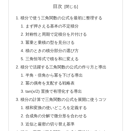
目次
積分で使う三角関数の公式を最初に整理する
まず押さえる基本の不定積分
対称性と周期で定積分を片付ける
冪乗と乗積の型を見分ける
積のときの積分部分の選び方
三角恒等式で積を和に変える
積分で活躍する三角関数の公式の作り方と導出
半角・倍角から冪を下げる導出
冪の偶奇を支配する戦略表
tan(x/2) 置換で有理化する導出
積分の計算で三角関数の公式を展開に使うコツ
積和変換の使いどころを定義する
合成角の分解で微分形を合わせる
近似と厳密の切り替え基準