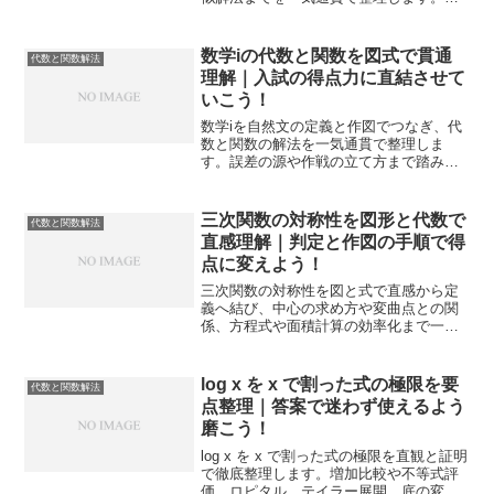
期考査から入試まで効く解法の筋道を身
につけられます。
数学iの代数と関数を図式で貫通
代数と関数解法
理解｜入試の得点力に直結させて
いこう！
数学iを自然文の定義と作図でつなぎ、代
数と関数の解法を一気通貫で整理しま
す。誤差の源や作戦の立て方まで踏み込
み、模試や定期考査で点に変える手順を
身につけられます。
三次関数の対称性を図形と代数で
代数と関数解法
直感理解｜判定と作図の手順で得
点に変えよう！
三次関数の対称性を図と式で直感から定
義へ結び、中心の求め方や変曲点との関
係、方程式や面積計算の効率化まで一気
通貫で整理します。入試でも実務でも迷
わず使える手順で自信がつきます。
log x を x で割った式の極限を要
代数と関数解法
点整理｜答案で迷わず使えるよう
磨こう！
log x を x で割った式の極限を直観と証明
で徹底整理します。増加比較や不等式評
価、ロピタル、テイラー展開、底の変換