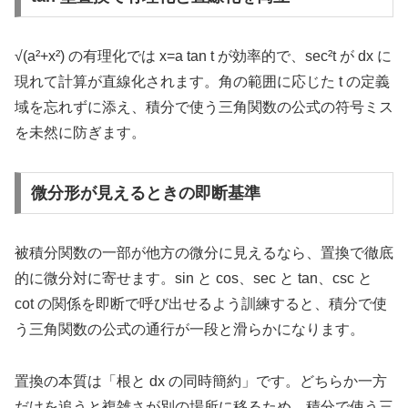
√(a²+x²) の有理化では x=a tan t が効率的で、sec²t が dx に
現れて計算が直線化されます。角の範囲に応じた t の定義
域を忘れずに添え、積分で使う三角関数の公式の符号ミス
を未然に防ぎます。
微分形が見えるときの即断基準
被積分関数の一部が他方の微分に見えるなら、置換で徹底
的に微分対に寄せます。sin と cos、sec と tan、csc と
cot の関係を即断で呼び出せるよう訓練すると、積分で使
う三角関数の公式の通行が一段と滑らかになります。
置換の本質は「根と dx の同時簡約」です。どちらか一方
だけを追うと複雑さが別の場所に移るため、積分で使う三