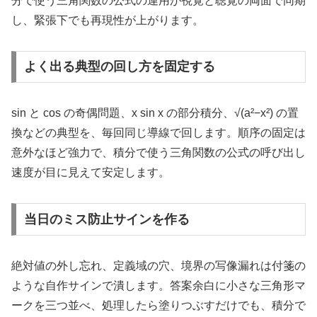
分で使う三角関数の公式の運用が視覚と聴覚の両面で同期
し、緊張下でも再現性が上がります。
よく出る典型の回し方を固定する
sin と cos の奇偶問題、x sin x の部分積分、√(a²−x²) の置
換などの典型を、毎回同じ導線で回します。順序の固定は
意外なほど強力で、積分で使う三角関数の公式の呼び出し
速度が目に見えて安定します。
当日のミス防止サインを作る
絶対値の外し忘れ、定義域の穴、境界の写像漏れは付箋の
ような自作サインで潰します。答案余白に小さな三角形マ
ークを三つ並べ、処理したら塗りつぶすだけでも、積分で