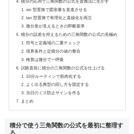
積分の応用で三角関数の公式を置換法に生かす
sin 型置換で図形量を直進させる
tan 型置換で有理化と直線化を両立
微分形が見えるときの即断基準
積分の誤差を抑えるための三角関数の公式の見極め
符号と定義域の二重チェック
境界条件と定積分の値の整合
検算は微分で一呼吸
試験直前に積分の三角関数の公式を仕上げる
10分ルーティンで筋肉化する
よく出る典型の回し方を固定する
当日のミス防止サインを作る
まとめ
積分で使う三角関数の公式を最初に整理す
る