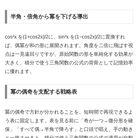
半角・倍角から冪を下げる導出
cos²x を(1+cos2x)/2に、sin²x を(1−cos2x)/2に置換すれ
ば、偶冪が和の形に展開されます。角度を二倍に飛ばす視
点は一見遠回りですが、原始関数の形を単純化する効果が
大きく、積分で使う三角関数の公式の背骨として記憶効率
に優れます。
冪の偶奇を支配する戦略表
冪の偶奇で方針が分かれることを、短時間で再現できるよ
う表に固定します。表を見る前に「奇が一つ→微分形を確
保」「すべて偶→半角で降ろす」と口頭で唱え、手の動き
と一致させると、積分で使う三角関数の公式の適用が自動