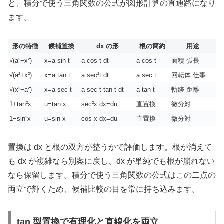
と、積分で使う三角関数の公式が図形計算の直通路になり
ます。
形の特徴
候補置換
dx の形
根の簡約
用途
√(a²−x²)
x=a sin t
a cos t dt
a cos t
面積 弧長
√(a²+x²)
x=a tan t
a sec²t dt
a sec t
回転体 仕事
√(x²−a²)
x=a sec t
a sec t tan t dt
a tan t
軌跡 距離
1+tan²x
u=tan x
sec²x dx=du
直置換
微分対
1−sin²x
u=sin x
cos x dx=du
直置換
微分対
置換は dx と根の双方が整うかで評価します。根が消えて
も dx が複雑なら別案に戻し、dx が単純でも根が崩れない
なら保留します。積分で使う三角関数の公式はこの二点の
両立で輝くため、候補比較の目を常に持ち込みます。
tan 型置換で有理化と直線化を両立