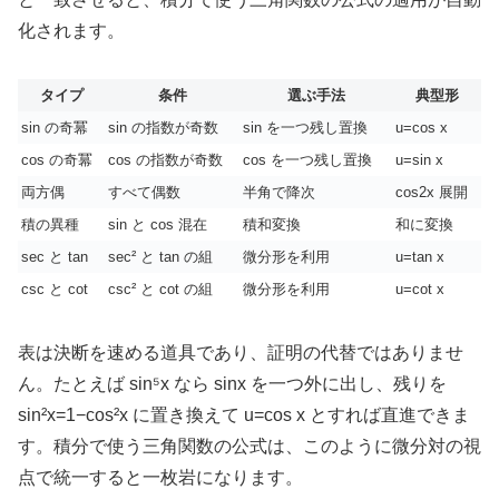
化されます。
タイプ
条件
選ぶ手法
典型形
sin の奇冪
sin の指数が奇数
sin を一つ残し置換
u=cos x
cos の奇冪
cos の指数が奇数
cos を一つ残し置換
u=sin x
両方偶
すべて偶数
半角で降次
cos2x 展開
積の異種
sin と cos 混在
積和変換
和に変換
sec と tan
sec² と tan の組
微分形を利用
u=tan x
csc と cot
csc² と cot の組
微分形を利用
u=cot x
表は決断を速める道具であり、証明の代替ではありませ
ん。たとえば sin⁵x なら sinx を一つ外に出し、残りを
sin²x=1−cos²x に置き換えて u=cos x とすれば直進できま
す。積分で使う三角関数の公式は、このように微分対の視
点で統一すると一枚岩になります。