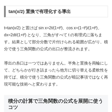
tan(x/2) 置換で有理化する導出
t=tan(x/2) と置けば sin x=2t/(1+t²)、cos x=(1−t²)/(1+t²)、
dx=2dt/(1+t²) となり、三角がすべて t の有理式に落ちま
す。結果として部分分数で片付けられる範囲が広がり、積
分で使う三角関数の公式の出口が整流されます。
導出の糸口は一つではありません。半角と置換を両輪にし
て、どちらかが行き詰まったら他方に切り替える柔軟性を
持てば、積分で使う三角関数の公式が暗記事項ではなく再
現可能な技術へと変わります。
積分の計算で三角関数の公式を展開に使う
コツ