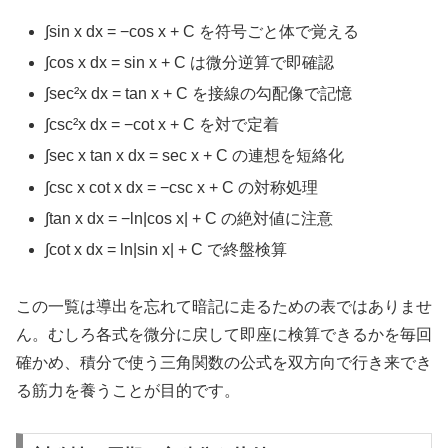
∫sin x dx = −cos x + C を符号ごと体で覚える
∫cos x dx = sin x + C は微分逆算で即確認
∫sec²x dx = tan x + C を接線の勾配像で記憶
∫csc²x dx = −cot x + C を対で定着
∫sec x tan x dx = sec x + C の連想を短絡化
∫csc x cot x dx = −csc x + C の対称処理
∫tan x dx = −ln|cos x| + C の絶対値に注意
∫cot x dx = ln|sin x| + C で終盤検算
この一覧は導出を忘れて暗記に走るための表ではありませ
ん。むしろ各式を微分に戻して即座に検算できるかを毎回
確かめ、積分で使う三角関数の公式を双方向で行き来でき
る筋力を養うことが目的です。