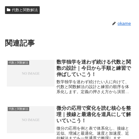
代数と関数解法
okame
関連記事
数学独学を迷わず続ける代数と関
代数と関数解法
数の設計｜今日から手順と練習で
伸ばしていこう！
数学独学を迷わず続けたい人に向けて、
代数と関数解法の設計と練習の順序を体
系化します。定義の押さえ方から演習計
画、模試形式での仕上げまで一貫手順で
定着を後押しします。
微分の応用で変化を読む核心を整
代数と関数解法
理｜接線と最適化を道具にして解
いていこう！
微分の応用を例と表で体系化し、接線と
近似、増減と最適化、速度と加速度、近
似解法までを一気通貫で整理します。定