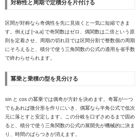
対称性と周期で定積分を片付ける
区間が対称なら奇偶性を先に見抜くと一気に短縮できま
す。例えば [−a,a] で奇関数はゼロ、偶関数は二倍という原
則を定着させ、周期の切れ目では区間分割で整数個の周期
にそろえると、積分で使う三角関数の公式の適用を省手数
で終わらせられます。
冪乗と乗積の型を見分ける
sin と cos の冪乗では偶奇が方針を決めます。奇冪が一つ
でもあれば微分形を作りにいき、偶冪なら半角公式で低次
元に落とすと安定します。この分岐を口ずさめるまで固め
ると、積分で使う三角関数の公式の展開先が機械的に決ま
り、時間のばらつきが消えます。