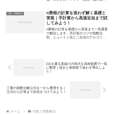
まで一気通貫で扱い、入試や実戦の解答
で迷わず使える力へつなげます。
n乗根の計算を迷わず解く基礎と
代数と関数解法
実装｜手計算から高速近似まで試
してみよう！
n乗根の計算を基礎から実装まで一気通貫
で解説します。手計算のコツや指数法
則、ニュートン法と二分法のアルゴリズ
ム、複素数の主値と多値、応用と誤差管
理まで網羅し、自信を持って使えるよう
に導きます。
2点を通る直線の方程式を高校範囲で一気
に整理｜傾きと座標差で迷わず導出しよ
う！
三乗の因数分解公式を一から整理する｜
立式から計算まで自信をつけてみよう！
ホーム
代数と関数解法