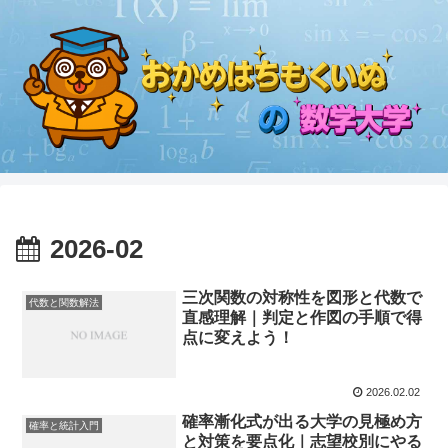
2026-02
三次関数の対称性を図形と代数で
代数と関数解法
直感理解｜判定と作図の手順で得
点に変えよう！
2026.02.02
確率漸化式が出る大学の見極め方
確率と統計入門
と対策を要点化｜志望校別にやる