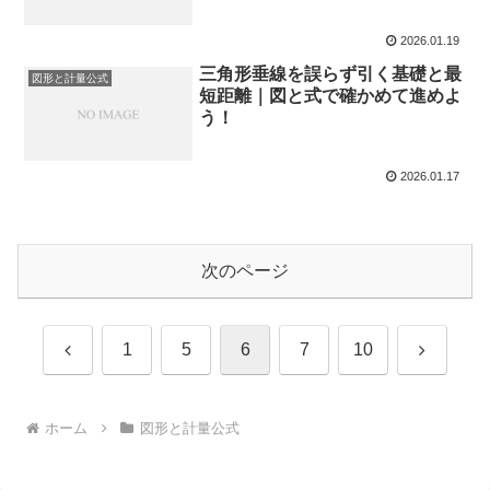
2026.01.19
三角形垂線を誤らず引く基礎と最
図形と計量公式
短距離｜図と式で確かめて進めよ
う！
2026.01.17
次のページ
前
次
1
5
6
7
10
へ
へ
ホーム
図形と計量公式