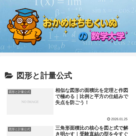
図形と計量公式
相似な図形の面積比を定理と作図
図形と計量公式
で極める｜比例と平方の仕組みで
失点を防ごう！
2026.01.25
三角形面積比の核心を図と式で解
図形と計量公式
き明かす｜受験直結の型を今すぐ