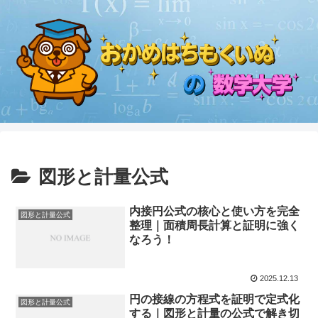
図形と計量公式
内接円公式の核心と使い方を完全
図形と計量公式
整理｜面積周長計算と証明に強く
なろう！
2025.12.13
円の接線の方程式を証明で定式化
図形と計量公式
する｜図形と計量の公式で解き切