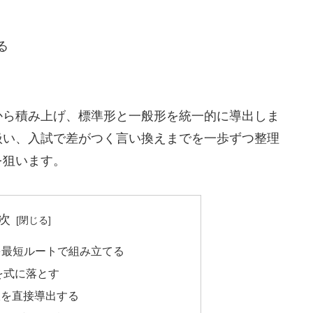
る
から積み上げ、標準形と一般形を統一的に導出しま
扱い、入試で差がつく言い換えまでを一歩ずつ整理
を狙います。
次
を最短ルートで組み立てる
を式に落とす
の接線を直接導出する