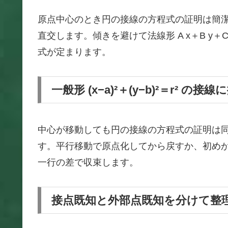
原点中心のとき円の接線の方程式の証明は簡潔で
直交します。傾きを避けて法線形 A x＋B y＋C
式が定まります。
一般形 (x−a)²＋(y−b)²＝r² の接
中心が移動しても円の接線の方程式の証明は同型
す。平行移動で原点化してから戻すか、初めか
一行の差で収束します。
接点既知と外部点既知を分けて整