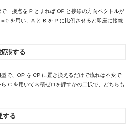
、接点を P とすれば OP と接線の方向ベクトルが
＝0 を用い、A と B を P に比例させると即座に接線
線に拡張する
で、OP を CP に置き換えるだけで流れは不変で
ら C を用いて内積ゼロを課すかの二択で、どちらも
理する