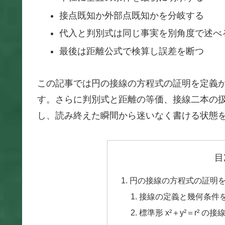
接点既知か外部点既知かを分岐する
代入と判別式は同じ事実を別角度で述べ
最後は距離公式で検算し誤差を断つ
この記事では円の接線の方程式の証明を定義
す。さらに判別式と距離の等価、接線二本の
し、読み終えた瞬間から迷いなく書ける状態
目
円の接線の方程式の証明
接線の定義と幾何条件
標準形 x²＋y²＝r² 