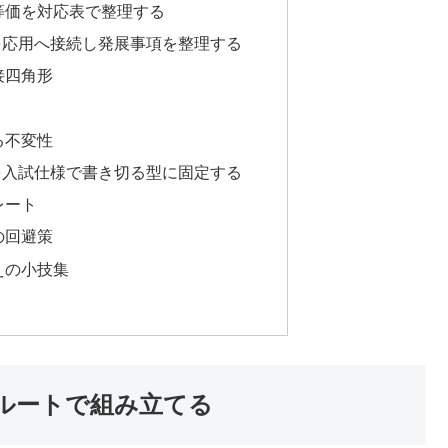
等価を対応表で整理する
を応用へ接続し発展事項を整理する
接四角形
る不変性
を入試仕様で書き切る型に固定する
レート
の回避策
えの小技集
ルートで組み立てる