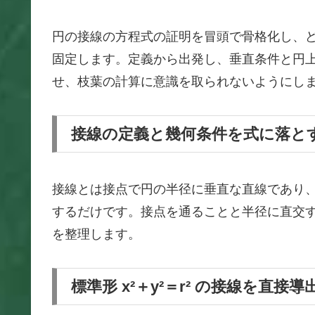
円の接線の方程式の証明を冒頭で骨格化し、
固定します。定義から出発し、垂直条件と円
せ、枝葉の計算に意識を取られないようにし
接線の定義と幾何条件を式に落と
接線とは接点で円の半径に垂直な直線であり
するだけです。接点を通ることと半径に直交
を整理します。
標準形 x²＋y²＝r² の接線を直接