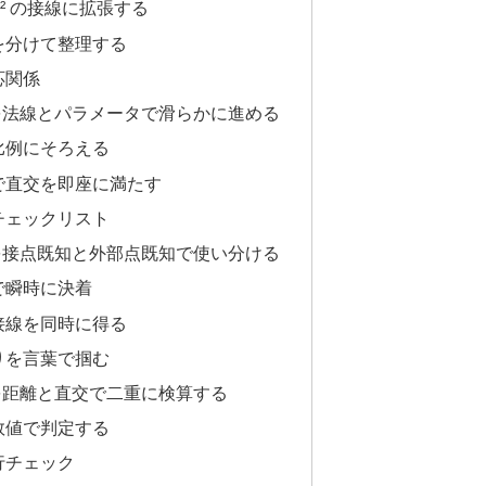
²＝r² の接線に拡張する
を分けて整理する
応関係
を法線とパラメータで滑らかに進める
比例にそろえる
で直交を即座に満たす
チェックリスト
を接点既知と外部点既知で使い分ける
で瞬時に決着
接線を同時に得る
りを言葉で掴む
を距離と直交で二重に検算する
数値で判定する
行チェック