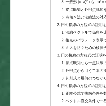
一般形 (x−a)²＋(y−b)
接点既知と外部点既知
点傾き法と法線法の対
円の接線の方程式の証明
法線ベクトルで係数を
接点のパラメータ表示
ミスを防ぐための検算
円の接線の方程式の証明
接点既知なら一点法線
外部点から引く二本の
判別式と幾何のつなが
円の接線の方程式の証明
距離公式で接触条件を
ベクトル直交条件で一