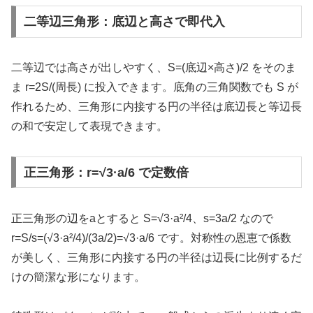
二等辺三角形：底辺と高さで即代入
二等辺では高さが出しやすく、S=(底辺×高さ)/2 をそのま
ま r=2S/(周長) に投入できます。底角の三角関数でも S が
作れるため、三角形に内接する円の半径は底辺長と等辺長
の和で安定して表現できます。
正三角形：r=√3·a/6 で定数倍
正三角形の辺をaとすると S=√3·a²/4、s=3a/2 なので
r=S/s=(√3·a²/4)/(3a/2)=√3·a/6 です。対称性の恩恵で係数
が美しく、三角形に内接する円の半径は辺長に比例するだ
けの簡潔な形になります。