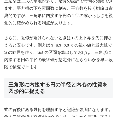
三辺型は工夫の余地が多く、暗算の設計で時間を短縮でき
ます。平方根の下を素因数に刻み、平方数を抜く戦略は古
典的ですが、三角形に内接する円の半径の確からしさを視
覚的に確かめられる利点があります。
さらに、近似が避けられないときは r の上下界を先に押さ
えると安心です。例えば s−a,s−b,s−c の最小値と最大値で
S の範囲を作り、S/s の区間を算出しておけば、三角形に
内接する円の半径の最終値が想定外にならないかを早い段
階で検査できます。
三角形に内接する円の半径と内心の性質を
図形的に捉える
式の背後にある幾何を理解すると記憶が強固になります。
角の二等分線の交点が内心であり、そこから三辺に下ろし