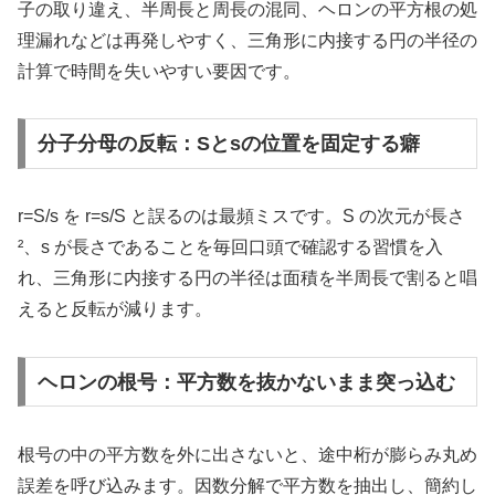
子の取り違え、半周長と周長の混同、ヘロンの平方根の処
理漏れなどは再発しやすく、三角形に内接する円の半径の
計算で時間を失いやすい要因です。
分子分母の反転：Sとsの位置を固定する癖
r=S/s を r=s/S と誤るのは最頻ミスです。S の次元が長さ
²、s が長さであることを毎回口頭で確認する習慣を入
れ、三角形に内接する円の半径は面積を半周長で割ると唱
えると反転が減ります。
ヘロンの根号：平方数を抜かないまま突っ込む
根号の中の平方数を外に出さないと、途中桁が膨らみ丸め
誤差を呼び込みます。因数分解で平方数を抽出し、簡約し