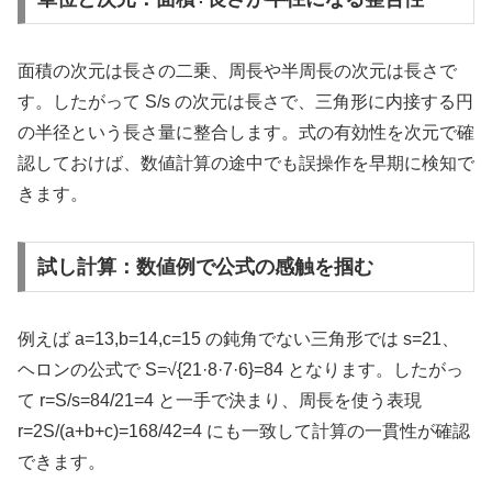
面積の次元は長さの二乗、周長や半周長の次元は長さで
す。したがって S/s の次元は長さで、三角形に内接する円
の半径という長さ量に整合します。式の有効性を次元で確
認しておけば、数値計算の途中でも誤操作を早期に検知で
きます。
試し計算：数値例で公式の感触を掴む
例えば a=13,b=14,c=15 の鈍角でない三角形では s=21、
ヘロンの公式で S=√{21·8·7·6}=84 となります。したがっ
て r=S/s=84/21=4 と一手で決まり、周長を使う表現
r=2S/(a+b+c)=168/42=4 にも一致して計算の一貫性が確認
できます。