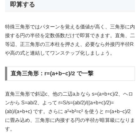
即算する
特殊三角形ではパターンを覚える価値が高く、三角形に内
接する円の半径を定数係数だけで即算できます。直角、二
等辺、正三角形の三本柱を押さえ、必要なら外接円半径R
や高の式と連結してワンステップ化しましょう。
直角三角形：r=(a+b−c)/2 で一撃
直角三角形で斜辺c、他の二辺a,b なら s=(a+b+c)/2、ヘロ
ンから S=ab/2、よって r=S/s=(ab/2)/((a+b+c)/2)=
(ab)/(a+b+c) です。さらに a²+b²=c² を使うと r=(a+b−c)/2
に畳み込め、三角形に内接する円の半径が暗算級になりま
す。