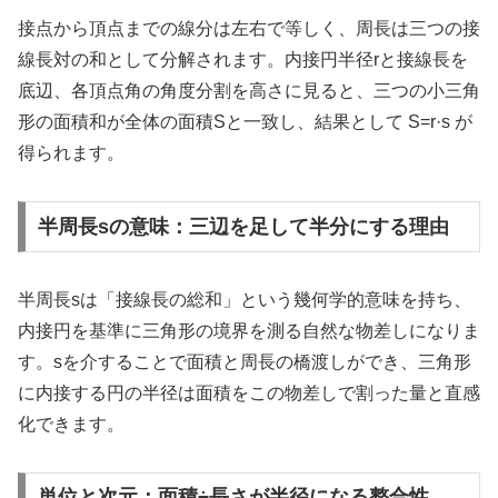
接点から頂点までの線分は左右で等しく、周長は三つの接
線長対の和として分解されます。内接円半径rと接線長を
底辺、各頂点角の角度分割を高さに見ると、三つの小三角
形の面積和が全体の面積Sと一致し、結果として S=r·s が
得られます。
半周長sの意味：三辺を足して半分にする理由
半周長sは「接線長の総和」という幾何学的意味を持ち、
内接円を基準に三角形の境界を測る自然な物差しになりま
す。sを介することで面積と周長の橋渡しができ、三角形
に内接する円の半径は面積をこの物差しで割った量と直感
化できます。
単位と次元：面積÷長さが半径になる整合性