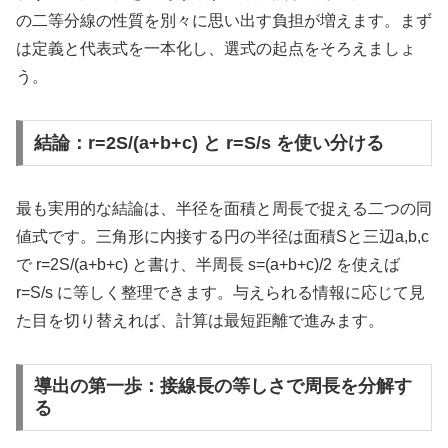
の二等分線の性質を別々に思い出す負担が増えます。まず
は定義と代表式を一本化し、選式の起点をそろえましょ
う。
結論：r=2S/(a+b+c) と r=S/s を使い分ける
最も実用的な結論は、半径を面積と周長で捉える二つの同
値式です。三角形に内接する円の半径は面積Sと三辺a,b,c
で r=2S/(a+b+c) と書け、半周長 s=(a+b+c)/2 を使えば
r=S/s に等しく整理できます。与えられる情報に応じて見
た目を切り替えれば、計算は最短距離で進みます。
導出の第一歩：接線長の等しさで周長を分解す
る