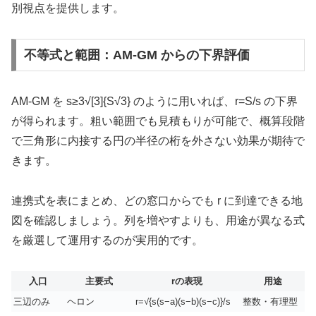
別視点を提供します。
不等式と範囲：AM-GM からの下界評価
AM-GM を s≥3√[3]{S√3} のように用いれば、r=S/s の下界
が得られます。粗い範囲でも見積もりが可能で、概算段階
で三角形に内接する円の半径の桁を外さない効果が期待で
きます。
連携式を表にまとめ、どの窓口からでも r に到達できる地
図を確認しましょう。列を増やすよりも、用途が異なる式
を厳選して運用するのが実用的です。
入口
主要式
rの表現
用途
三辺のみ
ヘロン
r=√{s(s−a)(s−b)(s−c)}/s
整数・有理型