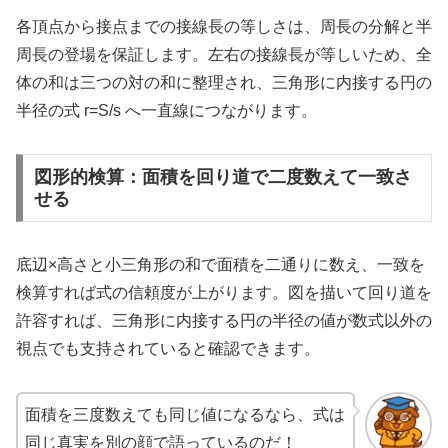
各頂点から接点までの接線長の等しさは、周長の分解と半
周長の登場を保証します。左右の接線長が等しいため、全
体の和は三つの対の和に整理され、三角形に内接する円の
半径の式 r=S/s へ一直線につながります。
図形的検算：面積を回り道で二度数えて一致さ
せる
底辺×高さと小三角形の和で面積を二通りに数え、一致を
検算すれば式の信頼度が上がります。図を描いて回り道を
許容すれば、三角形に内接する円の半径の値が数式以外の
視点でも支持されていると確認できます。
面積を三度数えても同じ値になるなら、式は
同じ真実を別の顔で語っているのだ！