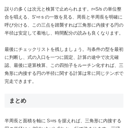
誤りの多くは次元と検算で止められます。r=S/s の単位整
合を唱える、S′=r·s の一致を見る、周長と半周長を明確に
呼び分ける、この三点を踏襲すれば三角形に内接する円の
半径は安定して着地し、時間配分の読みも良くなります。
最後にチェックリストを残しましょう。与条件の型を最初
に判断し、式の入口を一つに固定、計算の途中で次元確
認、最後に逆算検算、この四拍子をルーチン化すれば、三
角形に内接する円の半径に関する計算は常に同じテンポで
完走できます。
まとめ
半周長と面積を軸に S=rs を据えれば、三角形に内接する