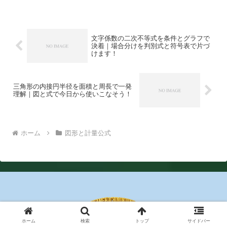
伸ばす道筋を示します。
文字係数の二次不等式を条件とグラフで
決着｜場合分けを判別式と符号表で片づ
けます！
三角形の内接円半径を面積と周長で一発
理解｜図と式で今日から使いこなそう！
ホーム
図形と計量公式
ホーム
検索
トップ
サイドバー