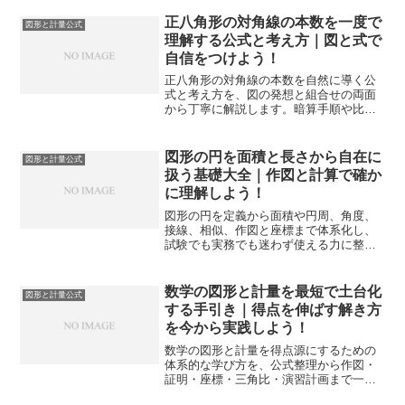
確実に得点化できる力につなげます。
正八角形の対角線の本数を一度で
図形と計量公式
理解する公式と考え方｜図と式で
自信をつけよう！
正八角形の対角線の本数を自然に導く公
式と考え方を、図の発想と組合せの両面
から丁寧に解説します。暗算手順や比較
表、練習問題まで一気通貫で理解を定着
させます。
図形の円を面積と長さから自在に
図形と計量公式
扱う基礎大全｜作図と計算で確か
に理解しよう！
図形の円を定義から面積や円周、角度、
接線、相似、作図と座標まで体系化し、
試験でも実務でも迷わず使える力に整理
します。図と式を往復して確かに定着さ
せます。
数学の図形と計量を最短で土台化
図形と計量公式
する手引き｜得点を伸ばす解き方
を今から実践しよう！
数学の図形と計量を得点源にするための
体系的な学び方を、公式整理から作図・
証明・座標・三角比・演習計画まで一気
通貫で解説します。迷いを減らし確実に