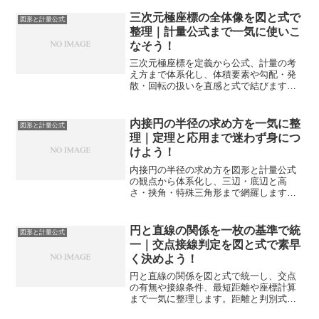
三次元極座標の全体像を図と式で
図形と計量公式
整理｜計量公式まで一気に使いこ
なそう！
三次元極座標を定義から公式、計量の考
え方まで体系化し、体積要素や勾配・発
散・回転の扱いを直感と式で結びます。
演習設計とミス対策まで踏み込み、すぐ
に解法へ反映できます。
内接円の半径の求め方を一気に整
図形と計量公式
理｜定理と応用まで迷わず身につ
けよう！
内接円の半径の求め方を図形と計量公式
の観点から体系化し、三辺・底辺と高
さ・挟角・特殊三角形まで網羅します。
検算とミス回避も整理し、入試や定期テ
ストで確実に点を取り切れる理解へ導き
ます。
円と直線の関係を一枚の基準で統
図形と計量公式
一｜交点接線判定を図と式で素早
く決めよう！
円と直線の関係を図と式で統一し、交点
の有無や接線条件、最短距離や座標計算
まで一気に整理します。距離と判別式の
対応を軸に、手順化とミス回避の基準で