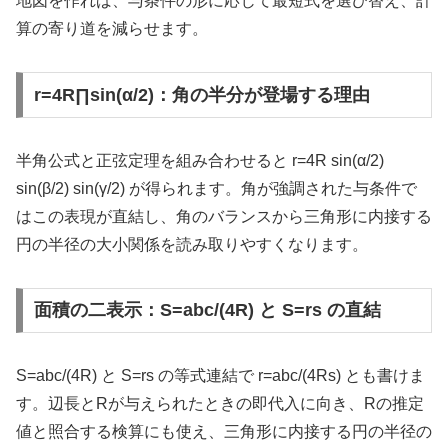
地図を作れば、与条件の形に応じて最短式を選び替え、計
算の寄り道を減らせます。
r=4R∏sin(α/2)：角の半分が登場する理由
半角公式と正弦定理を組み合わせると r=4R sin(α/2)
sin(β/2) sin(γ/2) が得られます。角が強調された与条件で
はこの表現が直結し、角のバランスから三角形に内接する
円の半径の大小関係を読み取りやすくなります。
面積の二表示：S=abc/(4R) と S=rs の直結
S=abc/(4R) と S=rs の等式連結で r=abc/(4Rs) とも書けま
す。辺長とRが与えられたときの即代入に向き、Rの推定
値と照合する検算にも使え、三角形に内接する円の半径の