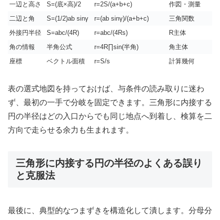
一辺と高さ
S=(底×高)/2
r=2S/(a+b+c)
作図・測量
二辺と角
S=(1/2)ab sinγ
r=(ab sinγ)/(a+b+c)
三角関数
外接円半径
S=abc/(4R)
r=abc/(4Rs)
R主体
角の情報
半角公式
r=4R∏sin(半角)
角主体
座標
ベクトル面積
r=S/s
計算幾何
表の選式地図を持っておけば、与条件の読み取りに迷わ
ず、最初の一手で分岐を固定できます。三角形に内接する
円の半径はどの入口からでも同じ地点へ到着し、検算を二
方向で走らせる余力も生まれます。
三角形に内接する円の半径のよくある誤り
と克服法
最後に、典型的なつまずきを構造化して潰します。分母分