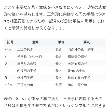
ここで主要な記号と意味を小さな表にそろえ、以後の式変
形で迷いを減らします。三角形に内接する円の半径はSや
sと相互変換できるため、記号の役割と単位を明示してお
くと暗算の見通しが良くなります。
記号
意味
単位
要点
a,b,c
三辺の長さ
長さ
与条件の第一候補
s
半周長=(a+b+c)/2
長さ
接線長の総和
S
三角形の面積
長さ²
分割面積の和
r
内接円の半径
長さ
S=rs の中心
R
外接円半径
長さ
比較対象の半径
α,β,γ
三頂点の角
角度
角の二等分線
表の「S=rs」が本章の核であり、三角形に内接する円の
半径は面積を半周長で割るだけというシンプルさに尽きま