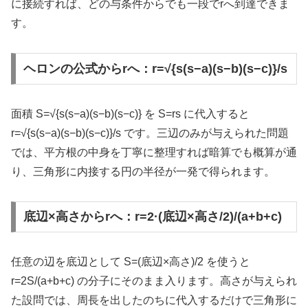
に接続すれば、どの与条件からでも一段でrへ到達できま
す。
ヘロンの公式からrへ：r=√{s(s−a)(s−b)(s−c)}/s
面積 S=√{s(s−a)(s−b)(s−c)} を S=rs に代入すると
r=√{s(s−a)(s−b)(s−c)}/s です。三辺のみが与えられた問題
では、平方根の中身を丁寧に整理すれば暗算でも概算が通
り、三角形に内接する円の半径が一発で得られます。
底辺×高さからrへ：r=2·(底辺×高さ/2)/(a+b+c)
任意の辺を底辺として S=(底辺×高さ)/2 を使うと
r=2S/(a+b+c) の分子にそのまま入ります。高さが与えられ
た設問では、周長を出したのちに代入するだけで三角形に