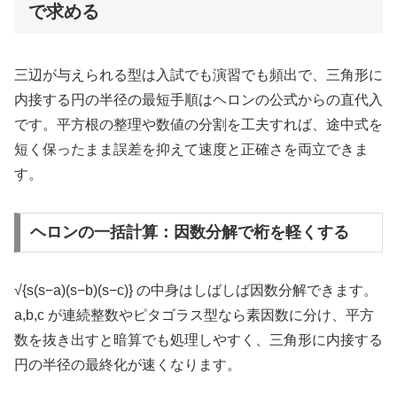
で求める
三辺が与えられる型は入試でも演習でも頻出で、三角形に
内接する円の半径の最短手順はヘロンの公式からの直代入
です。平方根の整理や数値の分割を工夫すれば、途中式を
短く保ったまま誤差を抑えて速度と正確さを両立できま
す。
ヘロンの一括計算：因数分解で桁を軽くする
√{s(s−a)(s−b)(s−c)} の中身はしばしば因数分解できます。
a,b,c が連続整数やピタゴラス型なら素因数に分け、平方
数を抜き出すと暗算でも処理しやすく、三角形に内接する
円の半径の最終化が速くなります。