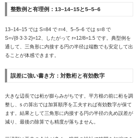
整数例と有理例：13–14–15と5–5–6
13–14–15 では S=84 で r=4、5–5–6 では s=8 で
S=√{8·3·3·2}=12、したがって r=12/8=1.5 です。典型例を
通して、三角形に内接する円の半径は端数でも安定して出
ることが体感できます。
誤差に強い書き方：対数桁と有効数字
大きな辺長では桁が膨らみがちです。平方根の前に桁を調
整し、s の算出では加算順序を工夫すれば有効数字が保て
ます。結果として三角形に内接する円の半径の丸め誤差が
減り、最後の除算でも精度が落ちません。