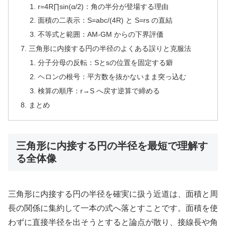
r=4R∏sin(α/2)：角の半分が登場する理由
面積の二表示：S=abc/(4R) と S=rs の直結
不等式と範囲：AM-GM からの下界評価
三角形に内接する円の半径のよくある誤りと克服法
分子分母の反転：Sとsの位置を固定する癖
ヘロンの根号：平方数を抜かないまま突っ込む
検算の順序：r→S へ戻す逆算で締める
まとめ
三角形に内接する円の半径を最短で理解す
る全体像
三角形に内接する円の半径を確実に扱う近道は、面積と周
長の関係に集約して一本の式へ落とすことです。面積を
使
わずに直接半径を出そうとすると論点が散り、接線長や角