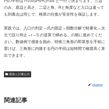
円の半径は r=2S/(a+b+c)=S/s と一行で決まります。三辺
のみ、底辺と高さ、二辺と角、Rと角度など入口は違って
も到着点は同じで、検算の往復が安全性を保証します。
実践では、入口の判定→式の固定→因数分解で軽量化→次
元で誤り抑止→r→S の逆算で締める、の順に進めてくだ
さい。数値例で感覚を固め、特殊三角形の即算形を手前に
置けば、三角形に内接する円の半径は短時間で確度高く算
出できます。
図形と計量公式
okame
関連記事