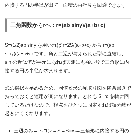
内接する円の半径が出て、面積の再計算を回避できます。
三角関数からrへ：r=(ab sinγ)/(a+b+c)
S=(1/2)ab sinγ を用いれば r=2S/(a+b+c) から r=(ab
sinγ)/(a+b+c) です。角と二辺が与えられた型に直結し、
sin の近似値が手元にあれば実測にも強い形で三角形に内
接する円の半径が求まります。
式の選択を早めるため、同値変形の見取り図を箇条書きで
持っておくと運用が楽になります。どれも S=rs を軸に回
しているだけなので、視点をひとつに固定すれば誤分岐が
起きにくくなります。
三辺のみ→ヘロン→S→S=rs→三角形に内接する円の