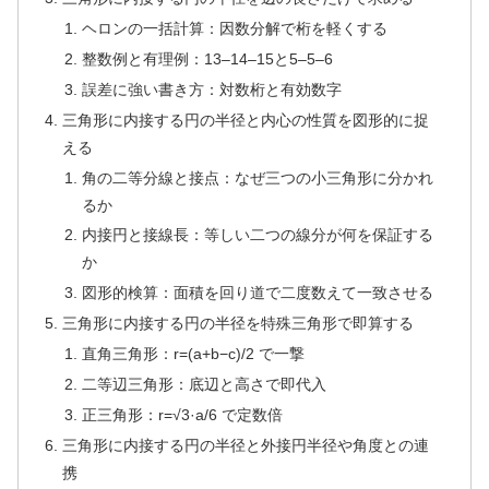
ヘロンの一括計算：因数分解で桁を軽くする
整数例と有理例：13–14–15と5–5–6
誤差に強い書き方：対数桁と有効数字
三角形に内接する円の半径と内心の性質を図形的に捉
える
角の二等分線と接点：なぜ三つの小三角形に分かれ
るか
内接円と接線長：等しい二つの線分が何を保証する
か
図形的検算：面積を回り道で二度数えて一致させる
三角形に内接する円の半径を特殊三角形で即算する
直角三角形：r=(a+b−c)/2 で一撃
二等辺三角形：底辺と高さで即代入
正三角形：r=√3·a/6 で定数倍
三角形に内接する円の半径と外接円半径や角度との連
携