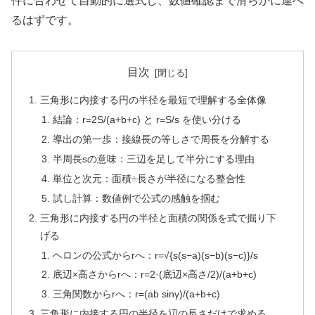
件に合わせて自動的に選式し、数値確認まで滑らかに運べ
るはずです。
目次
三角形に内接する円の半径を最短で理解する全体像
結論：r=2S/(a+b+c) と r=S/s を使い分ける
導出の第一歩：接線長の等しさで周長を分解する
半周長sの意味：三辺を足して半分にする理由
単位と次元：面積÷長さが半径になる整合性
試し計算：数値例で公式の感触を掴む
三角形に内接する円の半径と面積の関係を式で掘り下
げる
ヘロンの公式からrへ：r=√{s(s−a)(s−b)(s−c)}/s
底辺×高さからrへ：r=2·(底辺×高さ/2)/(a+b+c)
三角関数からrへ：r=(ab sinγ)/(a+b+c)
三角形に内接する円の半径を辺の長さだけで求める