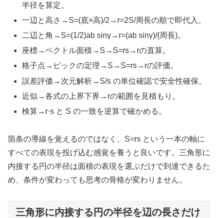
半径を算定。
一辺と高さ→S=(底×高)/2→r=2S/周長の順で即代入。
二辺と角→S=(1/2)ab sinγ→r=(ab sinγ)/(周長)。
座標→ベクトル面積→S→S=rs→rの直算。
格子点→ピックの定理→S→S=rs→rの評価。
誤差評価→次元解析→S/s の単位確認で安全性確保。
近似→各式の上界下界→rの範囲を見積もり。
検算→r·s と S の一致を逆算で確かめる。
箇条の導線を覚えるのではなく、S=rs という一本の軸に
すべての表現を投げ込む感覚を養うと良いです。三角形に
内接する円の半径は面積の表現を選ぶだけで到達できるた
め、条件が変わっても思考の骨格が変わりません。
三角形に内接する円の半径を辺の長さだけ