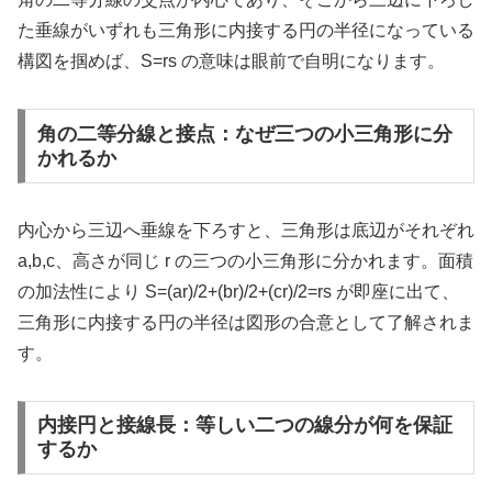
た垂線がいずれも三角形に内接する円の半径になっている
構図を掴めば、S=rs の意味は眼前で自明になります。
角の二等分線と接点：なぜ三つの小三角形に分
かれるか
内心から三辺へ垂線を下ろすと、三角形は底辺がそれぞれ
a,b,c、高さが同じ r の三つの小三角形に分かれます。面積
の加法性により S=(ar)/2+(br)/2+(cr)/2=rs が即座に出て、
三角形に内接する円の半径は図形の合意として了解されま
す。
内接円と接線長：等しい二つの線分が何を保証
するか