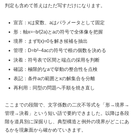
判定も含めて答えはただ写すだけになります。
宣言：xは変数、aはパラメータとして固定
形：軸x=−b⁄(2a)とaの符号で全体像を把握
境界：まずf(x)=0を解き候補を抽出
管理：D=b²−4acの符号で根の個数を決める
決着：符号表で区間と端点の採用を判断
確認：極限的なaで挙動の整合性を点検
表記：条件aの範囲とxの解集合を分離
再利用：同型の問題へ手順を焼き直し
ここまでの段階で、文字係数の二次不等式を「形→境界→
管理→決着」という短い語で要約できました。以降は各段
階を道具別に深掘りし、典型構造と例外の境界がどこにあ
るかを現象面から確かめていきます。