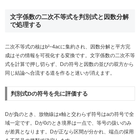
文字係数の二次不等式を判別式と因数分解
で処理する
二次不等式の核はb²−4acに集約され、因数分解と平方完
成はその情報を可視化する変換です。文字係数の二次不等
式を計算で押し切らず、Dの符号と因数の並びの双方から
同じ結論へ合流する道を作ると迷いが消えます。
判別式Dの符号を先に評価する
Dが負のとき、放物線はx軸と交わらず符号はaの符号で全
域一定です。Dが0のとき境界は一点で、等号の扱いのみ
が差異となります。Dが正なら区間が分かれ、端点の採用