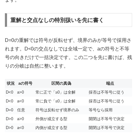
重解と交点なしの特別扱いを先に書く
D=0の重解では符号が反転せず、境界のみが等号で採用さ
れます。D<0の交点なしでは全域一定で、aの符号と不等
号の向きだけで一括決定です。この二つを先に書けば、残
りの分岐は自然に整います。
状況
aの符号
区間の真偽
端点
D<0
a>0
常に正で「≥0」は全解
採否は不等号に従う
D<0
a<0
常に負で「≤0」は全解
採否は不等号に従う
D=0
任意
符号は反転せず境界のみ
等号なら採用
D>0
a>0
外側が成立する型
開閉は不等号で決定
D>0
a<0
内側が成立する型
開閉は不等号で決定