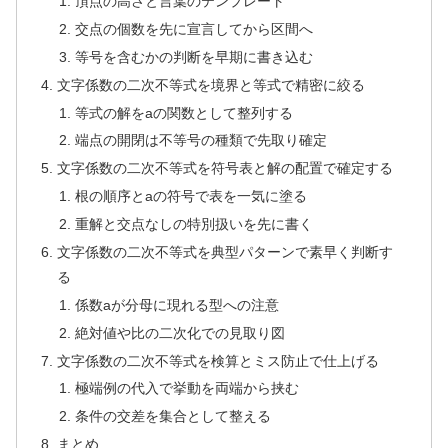
頂点の高さと言葉のテンプレート
交点の個数を先に宣言してから区間へ
等号を含むかの判断を早期に書き込む
文字係数の二次不等式を境界と等式で精密に絞る
等式の解をaの関数として整列する
端点の開閉は不等号の種類で先取り確定
文字係数の二次不等式を符号表と解の配置で確定する
根の順序とaの符号で表を一気に塗る
重解と交点なしの特別扱いを先に書く
文字係数の二次不等式を典型パターンで素早く判断す
る
係数aが分母に現れる型への注意
絶対値や比の二次化での見取り図
文字係数の二次不等式を検算とミス防止で仕上げる
極端例の代入で挙動を両端から挟む
条件の交差を集合として整える
まとめ