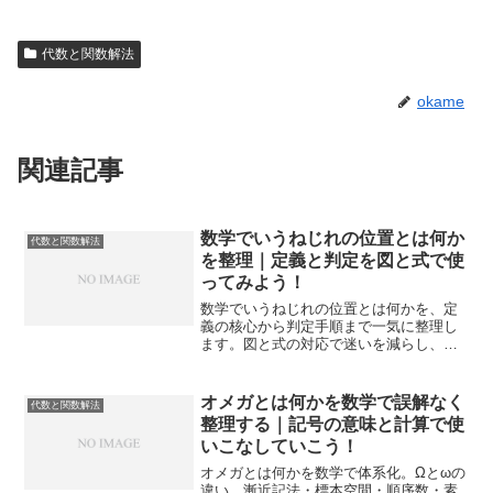
代数と関数解法
okame
関連記事
数学でいうねじれの位置とは何か
代数と関数解法
を整理｜定義と判定を図と式で使
ってみよう！
数学でいうねじれの位置とは何かを、定
義の核心から判定手順まで一気に整理し
ます。図と式の対応で迷いを減らし、入
試や実力問題でも自信を持って選択と記
述に踏み出せるように解説します。
オメガとは何かを数学で誤解なく
代数と関数解法
整理する｜記号の意味と計算で使
いこなしていこう！
オメガとは何かを数学で体系化。Ωとωの
違い、漸近記法・標本空間・順序数・素