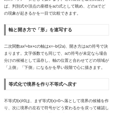
ば、判別式や頂点の座標をaの式として眺め、どのaでど
の現象が起きるかを一目で比較できます。
軸と開き方で「形」を速写する
二次関数ax²+bx+cの軸はx=−b⁄(2a)、開き方はaの符号で決
まります。文字係数でも同じで、aの符号が未定なら場合
分けの候補として温存し、軸の位置と合わせてどの領域が
「上側」「下側」になるかを早い段階で心に描きます。
等式化で境界を作り不等式へ戻す
不等式f(x)≷0は、まず等式f(x)=0へ落として境界の候補を作
り、次に境界の左右で符号がどう変わるかを戻って確認し