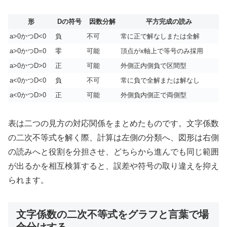
形
Dの符号
因数分解
平方完成の読み
a>0かつD<0
負
不可
常に正で解なしまたは全解
a>0かつD=0
零
可能
頂点がx軸上で等号のみ採用
a>0かつD>0
正
可能
外側正内側負で区間型
a<0かつD<0
負
不可
常に負で全解または解なし
a<0かつD>0
正
可能
外側負内側正で両側型
表は二つの見方の対応関係をまとめたものです。文字係数
の二次不等式を解く際、計算は左側の分類へ、図形は右側
の読みへと役割を分担させ、どちらから進んでも同じ範囲
が出るかを相互検算すると、誤差や符号の取り違えを抑え
られます。
文字係数の二次不等式をグラフと言葉で場