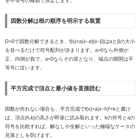
を不等号の種類で決定します。
因数分解は根の順序を明示する装置
D>0で因数分解できるとき、f(x)=a(x−α)(x−β)はαとβの大小
を並べるだけで符号配列が決まります。a>0なら外側が
正、内側が負で、a<0ならその逆となり、端点の開閉は不
等号に従います。
平方完成で頂点と最小値を直接読む
因数が作れない場合も、平方完成でf(x)=a(x−h)²+kと書け
ば、頂点(h,k)の高さが即座に読み取れます。kの符号とaの
符号を比較すれば、解なしや全解といった極端なケースの
見落としを防げます。