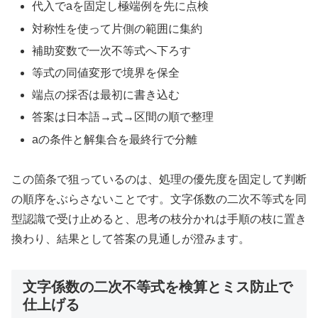
代入でaを固定し極端例を先に点検
対称性を使って片側の範囲に集約
補助変数で一次不等式へ下ろす
等式の同値変形で境界を保全
端点の採否は最初に書き込む
答案は日本語→式→区間の順で整理
aの条件と解集合を最終行で分離
この箇条で狙っているのは、処理の優先度を固定して判断
の順序をぶらさないことです。文字係数の二次不等式を同
型認識で受け止めると、思考の枝分かれは手順の枝に置き
換わり、結果として答案の見通しが澄みます。
文字係数の二次不等式を検算とミス防止で
仕上げる