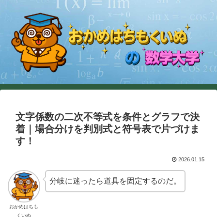
文字係数の二次不等式を条件とグラフで決
着｜場合分けを判別式と符号表で片づけま
す！
2026.01.15
分岐に迷ったら道具を固定するのだ。
おかめはちも
くいぬ