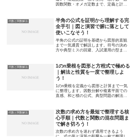
因数関数・オメガ定数まで、定義と計算
手順を例で示し、誤読なく使い分けられ
ます。
半角の公式を証明から理解する完
代数と関数解法
全手引｜図と演習で腑に落として
使いこなそう！
半角の公式の証明を基礎から図形的直観
まで一気通貫で解説します。符号の決め
方や典型ミスの回避、入試運用の型まで
示し、読むだけで自力で導ける力を育て
ます。
1のn乗根を図形と方程式で極める
代数と関数解法
｜解法と性質を一度で整理しよ
う！
1のn乗根を定義から図形と計算まで一気
に整理します。因数分解や複素平面での
直感、和と積の公式、典型問題の解法筋
と注意点まで丁寧に示し、得点の取りこ
ぼしを防ぎます。
次数の求め方を最短で整理する核
代数と関数解法
心手順｜代数と関数の混在問題ま
で解き切ろう！
次数の求め方を迷わず適用できるよう
に、式の形と演算の影響を一枚で整理し