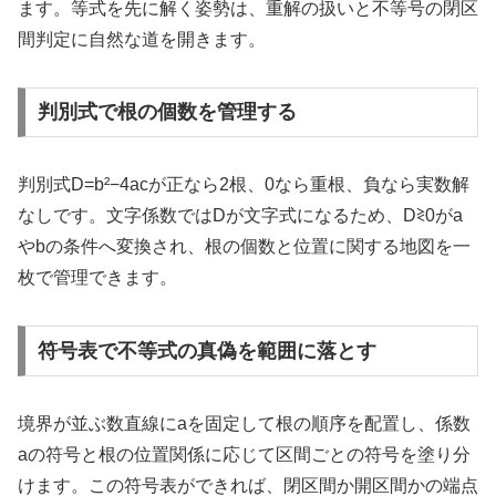
ます。等式を先に解く姿勢は、重解の扱いと不等号の閉区
間判定に自然な道を開きます。
判別式で根の個数を管理する
判別式D=b²−4acが正なら2根、0なら重根、負なら実数解
なしです。文字係数ではDが文字式になるため、D≷0がa
やbの条件へ変換され、根の個数と位置に関する地図を一
枚で管理できます。
符号表で不等式の真偽を範囲に落とす
境界が並ぶ数直線にaを固定して根の順序を配置し、係数
aの符号と根の位置関係に応じて区間ごとの符号を塗り分
けます。この符号表ができれば、閉区間か開区間かの端点