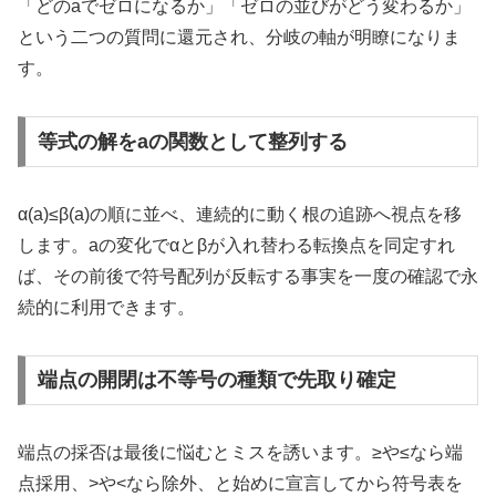
「どのaでゼロになるか」「ゼロの並びがどう変わるか」
という二つの質問に還元され、分岐の軸が明瞭になりま
す。
等式の解をaの関数として整列する
α(a)≤β(a)の順に並べ、連続的に動く根の追跡へ視点を移
します。aの変化でαとβが入れ替わる転換点を同定すれ
ば、その前後で符号配列が反転する事実を一度の確認で永
続的に利用できます。
端点の開閉は不等号の種類で先取り確定
端点の採否は最後に悩むとミスを誘います。≥や≤なら端
点採用、>や<なら除外、と始めに宣言してから符号表を