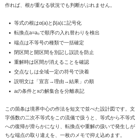
作れば、根が重なる状況でも判断がぶれません。
等式の根はα(a)とβ(a)に記号化
転換点a=a₀で順序の入れ替わりを検出
端点は不等号の種類で一括確定
閉区間と開区間を別記し誤読を防止
重解時は区間が消えることを確認
交点なしは全域一定の符号で決着
説明文は「宣言→理由→結果」の順
aの条件とxの解集合を分離表記
この箇条は境界中心の作法を短文で並べた設計図です。文
字係数の二次不等式をこの流儀で扱うと、等式から不等式
への復帰が滑らかになり、転換点や重解の扱いで発生しが
ちな端点の取り違えを、一枚のメモで抑え込めます。