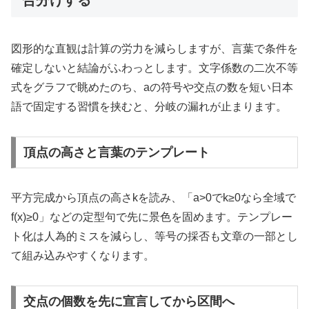
合分けする
図形的な直観は計算の労力を減らしますが、言葉で条件を
確定しないと結論がふわっとします。文字係数の二次不等
式をグラフで眺めたのち、aの符号や交点の数を短い日本
語で固定する習慣を挟むと、分岐の漏れが止まります。
頂点の高さと言葉のテンプレート
平方完成から頂点の高さkを読み、「a>0でk≥0なら全域で
f(x)≥0」などの定型句で先に景色を固めます。テンプレー
ト化は人為的ミスを減らし、等号の採否も文章の一部とし
て組み込みやすくなります。
交点の個数を先に宣言してから区間へ