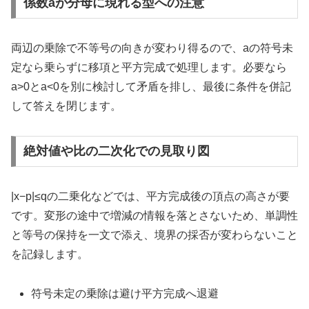
係数aが分母に現れる型への注意
両辺の乗除で不等号の向きが変わり得るので、aの符号未
定なら乗らずに移項と平方完成で処理します。必要なら
a>0とa<0を別に検討して矛盾を排し、最後に条件を併記
して答えを閉じます。
絶対値や比の二次化での見取り図
|x−p|≤qの二乗化などでは、平方完成後の頂点の高さが要
です。変形の途中で増減の情報を落とさないため、単調性
と等号の保持を一文で添え、境界の採否が変わらないこと
を記録します。
符号未定の乗除は避け平方完成へ退避