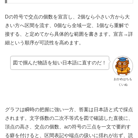
Dの符号で交点の個数を宣言し、2個なら小さい方から大
きい方へ区間を流す、0個なら全域一定、1個なら重解で
接する、と定めてから具体的な範囲を書きます。宣言→詳
細という順序が可読性を高めます。
図で掴んだ物語を短い日本語に直すのだ！
おかめはちも
くいぬ
グラフは瞬時の把握に強い一方、答案は日本語と式で採点
されます。文字係数の二次不等式を図で確認した直後に、
頂点の高さ、交点の個数、aの符号の三点を一文で要約す
る癖を付けると、区間表記や端点の扱いに揺れが出ず、読