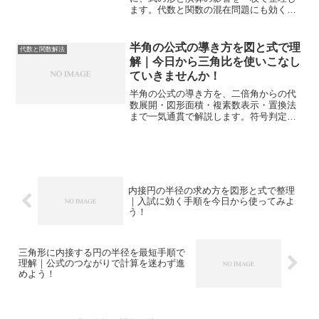
ます。代数と関数の混在問題にも効く基
準と手順を、表と具体例で丁寧に示しま
す。
半角の公式の導き方を図と式で理
代数と関数解法
解｜今日から三角比を使いこなし
ていきませんか！
半角の公式の導き方を、二倍角からの代
数展開・図形面積・複素数表示・置換法
まで一気通貫で解説します。符号判定や
典型問題への橋渡しも示し、迷いなく計
算へ進めます。
内接円の半径の求め方を図形と式で整理
｜入試に効く手順を今日から使ってみよ
う！
三角形に内接する円の半径を最短手順で
理解｜公式のつながりで計算を迷わず進
めよう！