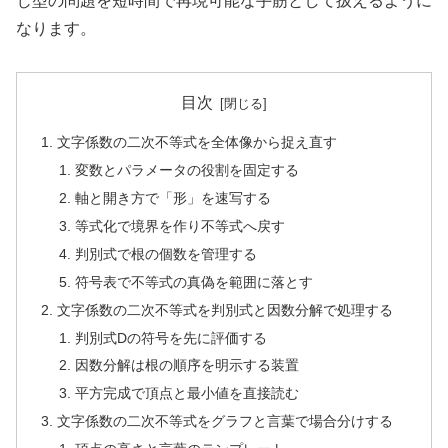
じ型の問題を短時間で再現可能な手筋として扱えるように
なります。
目次
文字係数の二次不等式を全体像から捉え直す
変数とパラメータの役割を固定する
軸と開き方で「形」を速写する
等式化で境界を作り不等式へ戻す
判別式で根の個数を管理する
符号表で不等式の真偽を範囲に落とす
文字係数の二次不等式を判別式と因数分解で処理する
判別式Dの符号を先に評価する
因数分解は根の順序を明示する装置
平方完成で頂点と最小値を直接読む
文字係数の二次不等式をグラフと言葉で場合分けする