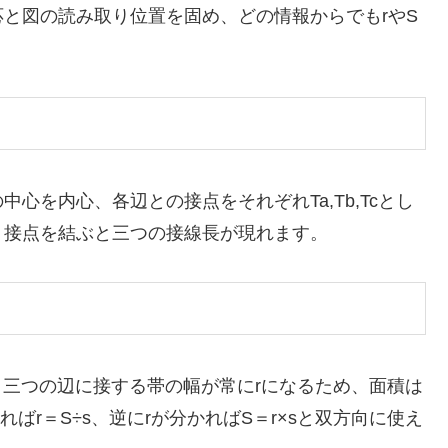
と図の読み取り位置を固め、どの情報からでもrやS
心を内心、各辺との接点をそれぞれTa,Tb,Tcとし
、接点を結ぶと三つの接線長が現れます。
、三つの辺に接する帯の幅が常にrになるため、面積は
ればr＝S÷s、逆にrが分かればS＝r×sと双方向に使え