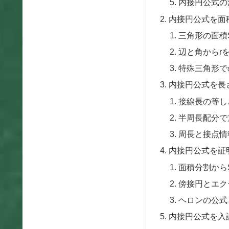
内接円公式の
内接円公式を面
三角形の面積
辺と角からr
特殊三角形で
内接円公式を長
接線長の等し
半周長配分で
周長と接点情
内接円公式を証
面積分割からS
傍接円とエク
ヘロンの公式
内接円公式を入