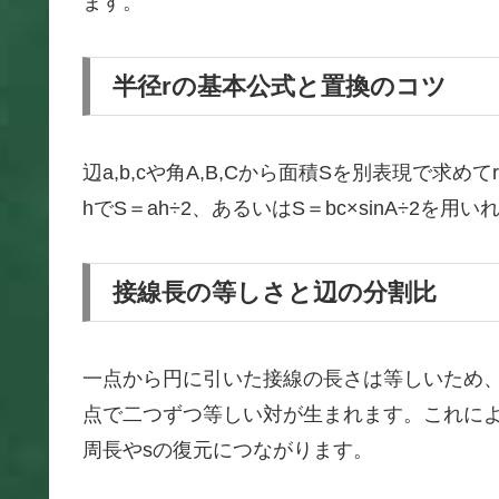
ます。
半径rの基本公式と置換のコツ
辺a,b,cや角A,B,Cから面積Sを別表現で求
hでS＝ah÷2、あるいはS＝bc×sinA÷2
接線長の等しさと辺の分割比
一点から円に引いた接線の長さは等しいため、頂
点で二つずつ等しい対が生まれます。これに
周長やsの復元につながります。