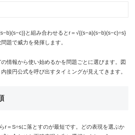
(s−c)}と組み合わせるとr＝√{(s−a)(s−b)(s−c)÷s}
数問題で威力を発揮します。
どの情報から使い始めるかを問題ごとに選びます。図
、内接円公式を呼び出すタイミングが見えてきます。
順
らr＝S÷sに落とすのが最短です。どの表現を選ぶか