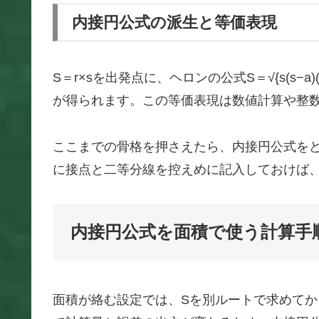
内接円公式の派生と等価表現
S＝r×sを出発点に、ヘロンの公式S＝√{s(s−a)(s−b)
が得られます。この等価表現は数値計算や整
ここまでの骨格を押さえたら、内接円公式を
に接点と二等分線を控えめに記入しておけば
内接円公式を面積で使う計算手
面積が絡む設定では、Sを別ルートで求めてか