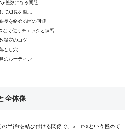
rが整数になる問題
して辺長を復元
線長を絡める罠の回避
スなく使うチェックと練習
数設定のコツ
落とし穴
算のルーティン
と全体像
の半径rを結び付ける関係で、S＝r×sという極めて