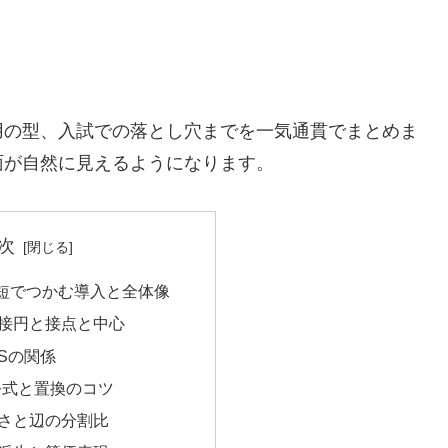
用の型、入試での落とし穴までを一気通貫でまとめま
面が自然に見えるようになります。
次
短でつかむ導入と全体像
接円と接点と中心
Sの関係
公式と置換のコツ
さと辺の分割比