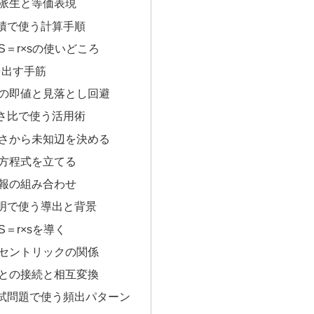
派生と等価表現
積で使う計算手順
S＝r×sの使いどころ
を出す手筋
の即値と見落とし回避
さ比で使う活用術
さから未知辺を決める
方程式を立てる
報の組み合わせ
明で使う導出と背景
＝r×sを導く
セントリックの関係
との接続と相互変換
試問題で使う頻出パターン