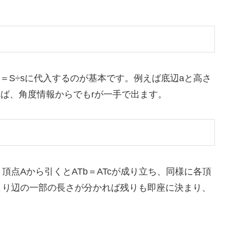
めてr＝S÷sに代入するのが基本です。例えば底辺aと高さ
を用いれば、角度情報からでもrが一手で出ます。
点Aから引くとATb＝ATcが成り立ち、同様に各頂
より辺の一部の長さが分かれば残りも即座に決まり、