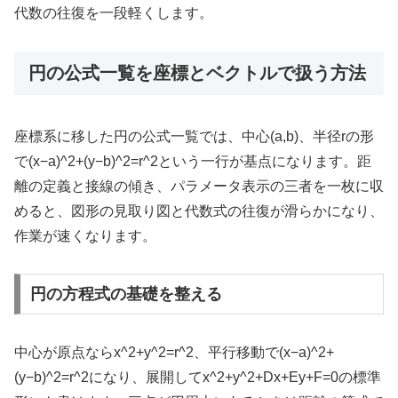
代数の往復を一段軽くします。
円の公式一覧を座標とベクトルで扱う方法
座標系に移した円の公式一覧では、中心(a,b)、半径rの形
で(x−a)^2+(y−b)^2=r^2という一行が基点になります。距
離の定義と接線の傾き、パラメータ表示の三者を一枚に収
めると、図形の見取り図と代数式の往復が滑らかになり、
作業が速くなります。
円の方程式の基礎を整える
中心が原点ならx^2+y^2=r^2、平行移動で(x−a)^2+
(y−b)^2=r^2になり、展開してx^2+y^2+Dx+Ey+F=0の標準