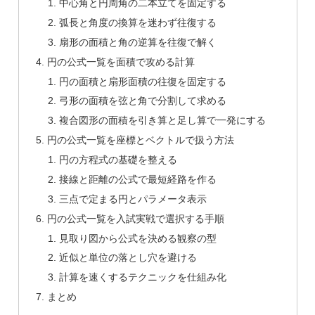
中心角と円周角の二本立てを固定する
弧長と角度の換算を迷わず往復する
扇形の面積と角の逆算を往復で解く
円の公式一覧を面積で攻める計算
円の面積と扇形面積の往復を固定する
弓形の面積を弦と角で分割して求める
複合図形の面積を引き算と足し算で一発にする
円の公式一覧を座標とベクトルで扱う方法
円の方程式の基礎を整える
接線と距離の公式で最短経路を作る
三点で定まる円とパラメータ表示
円の公式一覧を入試実戦で選択する手順
見取り図から公式を決める観察の型
近似と単位の落とし穴を避ける
計算を速くするテクニックを仕組み化
まとめ