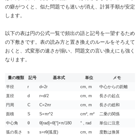
の癖がつくと、似た問題でも迷いが消え、計算手順が安定
します。
以下の表は円の公式一覧で頻出の語と記号を一望するため
の下敷きです。表の読み方と置き換えのルールをそろえて
おくと、式変形の速さが揃い、問題文の言い換えにも強く
なります。
量の種類
記号
基本式
単位
メモ
半径
r
d=2r
cm, m
中心からの距離
直径
d
r=d/2
cm, m
長さの起点
円周
C
C=2πr
cm, m
長さの総和
面積
S
S=πr^2
cm², m²
二乗の関係
中心角
θ
θ[rad]=θ[°]×π/180
° , rad
単位に注意
弧の長さ
s
s=rθ(弧度)
cm, m
度数は換算