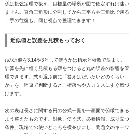
係は接弦定理で扱え、目標量の場所が図で確定すれば迷い
ません。直角三角形に分割してから三平方や三角比で戻る
二手の往復も、同じ視点で整理できます！
近似値と誤差を見積もっておく
πの近似を3.14や3として使うかは指示と桁数で決まり、
計算を先に粗く見積もる癖をつけると丸め誤差の影響を管
理できます。式を選ぶ前に「答えはだいたいどのくらい
か」を一呼吸で判断すると、桁落ちや入力ミスにすぐ気づ
けます。
次の表は長さに関する円の公式一覧を一画面で俯瞰できる
よう整えたものです。対象、使う式、必要情報、成り立つ
条件、現場での使いどころを横並びにし、問題文のキーワ