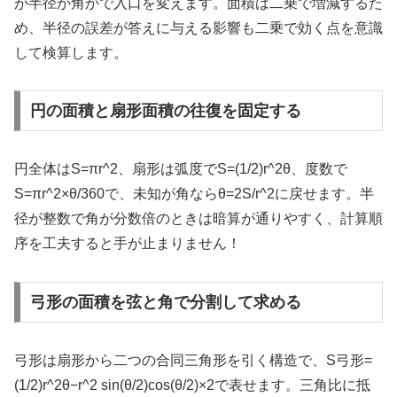
が半径か角かで入口を変えます。面積は二乗で増減するた
め、半径の誤差が答えに与える影響も二乗で効く点を意識
して検算します。
円の面積と扇形面積の往復を固定する
円全体はS=πr^2、扇形は弧度でS=(1/2)r^2θ、度数で
S=πr^2×θ/360で、未知が角ならθ=2S/r^2に戻せます。半
径が整数で角が分数倍のときは暗算が通りやすく、計算順
序を工夫すると手が止まりません！
弓形の面積を弦と角で分割して求める
弓形は扇形から二つの合同三角形を引く構造で、S弓形=
(1/2)r^2θ−r^2 sin(θ/2)cos(θ/2)×2で表せます。三角比に抵