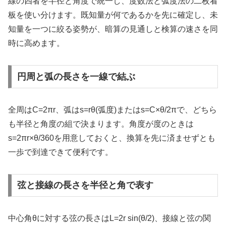
線の四者を半径と角度で統一し、度数法と弧度法の二枚看
板を使い分けます。既知量が何であるかを先に確定し、未
知量を一つに絞る姿勢が、暗算の見通しと検算の速さを同
時に高めます。
円周と弧の長さを一線で結ぶ
全周はC=2πr、弧はs=rθ(弧度)またはs=C×θ/2πで、どちら
も半径と角度の組で決まります。角度が度のときは
s=2πr×θ/360を用意しておくと、換算を先に済ませずとも
一歩で到達できて便利です。
弦と接線の長さを半径と角で表す
中心角θに対する弦の長さはL=2r sin(θ/2)、接線と弦の関