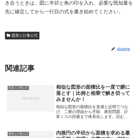
き合うときは、図に半径と角の印を入れ、必要な既知量を
先に確定してから一行目の式を書き始めてください。
図形と計量公式
okame
関連記事
相似な図形の面積比を一度で腑に
図形と計量公式
落とす｜比例と相乗で解き切って
みませんか！
相似な図形の面積比を直感と証明でつな
げ、二乗の理由から手順、典型問題、計
算ミスの回避まで体系化します。読むだ
けで面積比の決定が速く正確になり、実
戦で迷わず使えるようになります。
内接円の半径から面積を求める最
図形と計量公式