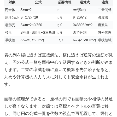
対象
公式
必要情報
逆算式
注意
円全体
S=πr^2
r
r=√(S/π)
二乗関係
扇形(rad)
S=(1/2)r^2θ
r, θ
θ=2S/r^2
弧度法
扇形(°)
S=πr^2×θ/360
r, θ
θ=360S/πr^2
度数法
弓形
S弓形=S扇形−S三角形
r, θ
図で分割
符号管理
帯状差
ΔS=π(R^2−r^2)
R, r
R=√(ΔS/π+r^2)
環状領域
表の列を縦に追えば直接解法、横に追えば逆算の道筋が見
え、円の公式一覧を面積中心で活用するときの判断が速ま
ります。二乗の増減を頭に置いて概算を先に済ませると、
丸めや計算機の入力ミスに対しても安全余裕が生まれま
す。
面積の整理ができると、座標の円でも面積比や相似の見通
しが良くなります。次節では座標とベクトルの言葉に移
し、同じ円の公式一覧を代数の視点で再配置して、幾何と