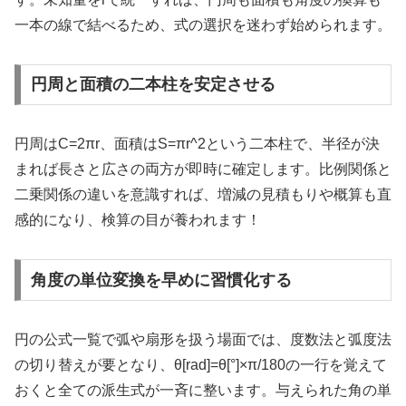
一本の線で結べるため、式の選択を迷わず始められます。
円周と面積の二本柱を安定させる
円周はC=2πr、面積はS=πr^2という二本柱で、半径が決
まれば長さと広さの両方が即時に確定します。比例関係と
二乗関係の違いを意識すれば、増減の見積もりや概算も直
感的になり、検算の目が養われます！
角度の単位変換を早めに習慣化する
円の公式一覧で弧や扇形を扱う場面では、度数法と弧度法
の切り替えが要となり、θ[rad]=θ[°]×π/180の一行を覚えて
おくと全ての派生式が一斉に整います。与えられた角の単