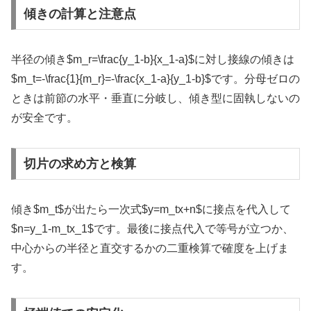
傾きの計算と注意点
半径の傾き
$m_r=\frac{y_1-b}{x_1-a}$
に対し接線の傾きは
$m_t=-\frac{1}{m_r}=-\frac{x_1-a}{y_1-b}$
です。分母ゼロの
ときは前節の水平・垂直に分岐し、傾き型に固執しないの
が安全です。
切片の求め方と検算
傾き
$m_t$
が出たら一次式
$y=m_tx+n$
に接点を代入して
$n=y_1-m_tx_1$
です。最後に接点代入で等号が立つか、
中心からの半径と直交するかの二重検算で確度を上げま
す。