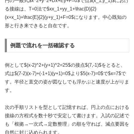
円の一般式
$x^2+y^2+Dx+Ey+F=0$
で点
$(x_1,y_1)$
におけ
る接線は、T=0法で
$xx_1+yy_1+\frac{D}{2}
(x+x_1)+\frac{E}{2}(y+y_1)+F=0$
になります。中心既知の
形と行き来できると自在です。
例題で流れを一括確認する
例として
$(x-2)^2+(y+1)^2=25$
の接点
$(7,-1)$
をとると、
式は
$(7-2)(x-7)+(-1+1)(y+1)=0$
より
$5(x-7)=0$
で
$x=7$
で
す。半径と直交の姿が図なしでも浮かぶと速度が上がりま
す。
次の手順リストを型として記憶すれば、円上の点における
接線の方程式を数十秒で安定して書けます。入試の記述で
も「根拠→一次式→定数整理」の順を守れば、減点要因を
自然に封じ込められます。