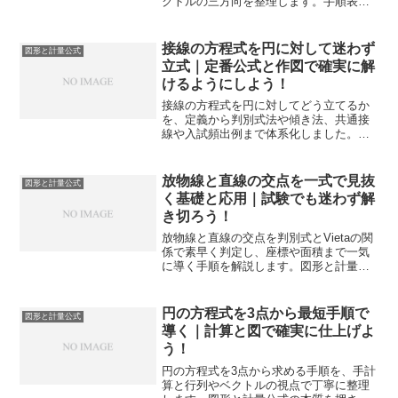
クトルの三方向を整理します。手順表と
例題で再現性を高め、実装や例外判定ま
で迷いなく進められます。
接線の方程式を円に対して迷わず
図形と計量公式
立式｜定番公式と作図で確実に解
けるようにしよう！
接線の方程式を円に対してどう立てるか
を、定義から判別式法や傾き法、共通接
線や入試頻出例まで体系化しました。図
形と計量公式の使い分けが一読で整理で
き、試験で確実に得点へつなげられま
す。
放物線と直線の交点を一式で見抜
図形と計量公式
く基礎と応用｜試験でも迷わず解
き切ろう！
放物線と直線の交点を判別式とVietaの関
係で素早く判定し、座標や面積まで一気
に導く手順を解説します。図形と計量公
式の視点で入試頻出の型を整理し、解答
時間を短縮しながらミスを防げます。接
線条件や平均値の幾何も扱い、応用問題
円の方程式を3点から最短手順で
図形と計量公式
の得点力を底上げします。
導く｜計算と図で確実に仕上げよ
う！
円の方程式を3点から求める手順を、手計
算と行列やベクトルの視点で丁寧に整理