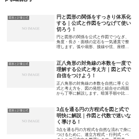
円と図形の関係をすっきり体系化
図形と計量公式
する｜公式と作図をつなげて使い
切ろう！
円と図形の関係を公式と作図でつなぎ、
角度・長さ・面積の定石を一気通貫で整
理します。弧や扇形、接線や弦、座標や
ベクトルまでを独自の視点でやさしく統
合し、得点直結の解法に落とし込みま
す。
正八角形の対角線の本数を一度で
図形と計量公式
理解する公式と考え方｜図と式で
自信をつけよう！
正八角形の対角線の本数を自然に導く公
式と考え方を、図の発想と組合せの両面
から丁寧に解説します。暗算手順や比較
表、練習問題まで一気通貫で理解を定着
させます。
3点を通る円の方程式を図と式で
図形と計量公式
明快に解説｜作図と代数で迷いな
く導ける！
3点を通る円の方程式を自然な流れで身に
つけるために、連立方程式・行列式・ベ