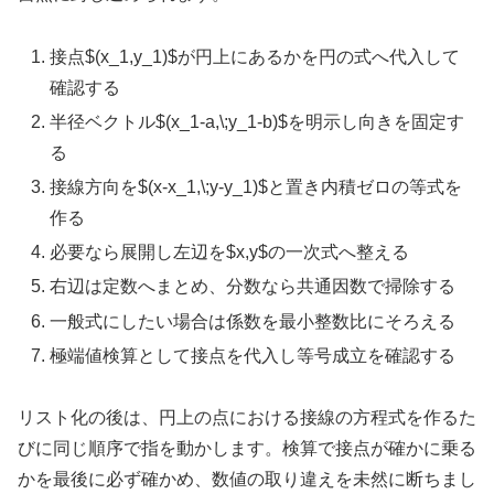
接点
$(x_1,y_1)$
が円上にあるかを円の式へ代入して
確認する
半径ベクトル
$(x_1-a,\;y_1-b)$
を明示し向きを固定す
る
接線方向を
$(x-x_1,\;y-y_1)$
と置き内積ゼロの等式を
作る
必要なら展開し左辺を
$x,y$
の一次式へ整える
右辺は定数へまとめ、分数なら共通因数で掃除する
一般式にしたい場合は係数を最小整数比にそろえる
極端値検算として接点を代入し等号成立を確認する
リスト化の後は、円上の点における接線の方程式を作るた
びに同じ順序で指を動かします。検算で接点が確かに乗る
かを最後に必ず確かめ、数値の取り違えを未然に断ちまし