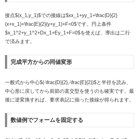
接点
$(x_1,y_1)$
での接線は
$xx_1+yy_1+\frac{D}{2}
(x+x_1)+\frac{E}{2}(y+y_1)+F=0$
です。円上条件
$x_1^2+y_1^2+Dx_1+Ey_1+F=0$
を使えば、導出は二行
で済みます。
完成平方からの同値変形
一般式から中心
$(-\frac{D}{2},-\frac{E}{2})$
と半径を読み、
中心形に戻してから前節の直交型を使うのも確実です。最
後に逆変換すれば、要求表記に揃った接線が得られます。
数値例でフォームを固定する