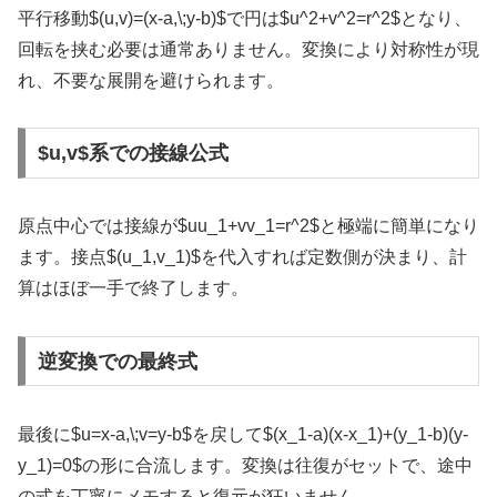
平行移動
$(u,v)=(x-a,\;y-b)$
で円は
$u^2+v^2=r^2$
となり、
回転を挟む必要は通常ありません。変換により対称性が現
れ、不要な展開を避けられます。
$u,v$系での接線公式
原点中心では接線が
$uu_1+vv_1=r^2$
と極端に簡単になり
ます。接点
$(u_1,v_1)$
を代入すれば定数側が決まり、計
算はほぼ一手で終了します。
逆変換での最終式
最後に
$u=x-a,\;v=y-b$
を戻して
$(x_1-a)(x-x_1)+(y_1-b)(y-
y_1)=0$
の形に合流します。変換は往復がセットで、途中
の式を丁寧にメモすると復元が狂いません。