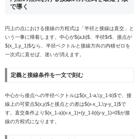
で導く
円上の点における接線の方程式は「半径と接線は直交」と
いう一事に帰着します。中心が
$(a,b)$
、半径
$r$
、接点が
$(x_1,y_1)$
なら、半径ベクトルと接線方向の内積ゼロを
一次式に直せば、迷いが消えます。
定義と接線条件を一文で刻む
中心から接点への半径ベクトルは
$(x_1-a,\;y_1-b)$
で、接
線上の可変点
$(x,y)$
と接点との差は
$(x-x_1,\;y-y_1)$
で
す。直交条件より
$(x_1-a)(x-x_1)+(y_1-b)(y-y_1)=0$
が接
線の方程式になります。