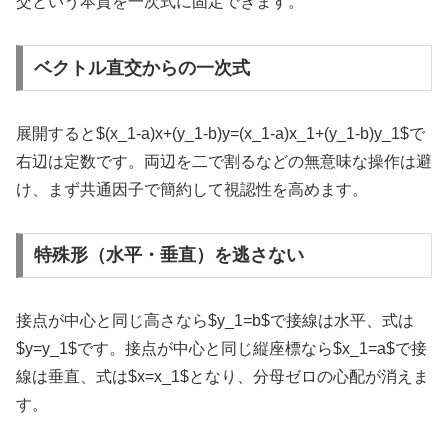
交という本質を一次式に固定できます。
ベクトル直交からの一次式
展開すると
$(x_1-a)x+(y_1-b)y=(x_1-a)x_1+(y_1-b)y_1$
で
右辺は定数です。両辺を二で割るなどの無意味な操作は避
け、まず共通因子で簡約して視認性を高めます。
特殊形（水平・垂直）を逃さない
接点が中心と同じ高さなら
$y_1=b$
で接線は水平、式は
$y=y_1$
です。接点が中心と同じ縦座標なら
$x_1=a$
で接
線は垂直、式は
$x=x_1$
となり、分母ゼロの心配が消えま
す。