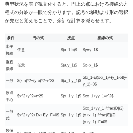
典型状況を表で視覚化すると、円上の点における接線の方
程式の分岐が一眼で分かります。記号の移動より形の選択
が先だと覚えることで、余計な計算を減らせます。
条件
円の式
接点
接線の式
水平
任意
$(x_1,b)$
$y=y_1$
接線
垂直
任意
$(a,y_1)$
$x=x_1$
接線
$(x_1-a)(x-x_1)+(y_1-b)(y-
一般
$(x-a)^2+(y-b)^2=r^2$
$(x_1,y_1)$
y_1)=0$
原点
$x^2+y^2=r^2$
$(x_1,y_1)$
$xx_1+yy_1=r^2$
中心
$xx_1+yy_1+\frac{D}{2}
一般
$x^2+y^2+Dx+Ey+F=0$
$(x_1,y_1)$
(x+x_1)+\frac{E}{2}
式
(y+y_1)+F=0$
数値