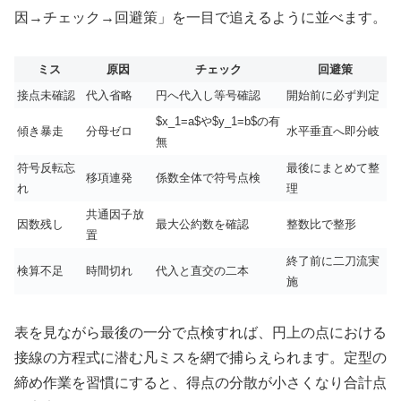
因→チェック→回避策」を一目で追えるように並べます。
ミス
原因
チェック
回避策
接点未確認
代入省略
円へ代入し等号確認
開始前に必ず判定
$x_1=a$や$y_1=b$の有
傾き暴走
分母ゼロ
水平垂直へ即分岐
無
符号反転忘
最後にまとめて整
移項連発
係数全体で符号点検
れ
理
共通因子放
因数残し
最大公約数を確認
整数比で整形
置
終了前に二刀流実
検算不足
時間切れ
代入と直交の二本
施
表を見ながら最後の一分で点検すれば、円上の点における
接線の方程式に潜む凡ミスを網で捕らえられます。定型の
締め作業を習慣にすると、得点の分散が小さくなり合計点