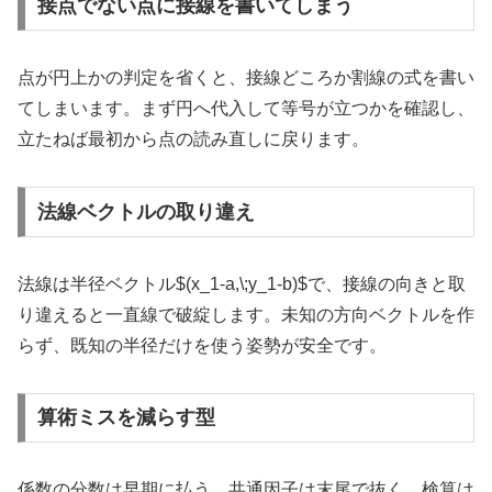
接点でない点に接線を書いてしまう
点が円上かの判定を省くと、接線どころか割線の式を書い
てしまいます。まず円へ代入して等号が立つかを確認し、
立たねば最初から点の読み直しに戻ります。
法線ベクトルの取り違え
法線は半径ベクトル
$(x_1-a,\;y_1-b)$
で、接線の向きと取
り違えると一直線で破綻します。未知の方向ベクトルを作
らず、既知の半径だけを使う姿勢が安全です。
算術ミスを減らす型
係数の分数は早期に払う、共通因子は末尾で抜く、検算は