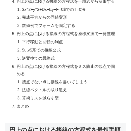
円上の点における接線の方程式を一般式から変形する
$x^2+y^2+Dx+Ey+F=0$でのT=0法
完成平方からの同値変形
数値例でフォームを固定する
円上の点における接線の方程式を座標変換で一発整理
平行移動と回転の利点
$u,v$系での接線公式
逆変換での最終式
円上の点における接線の方程式をミス防止の観点で固
める
接点でない点に接線を書いてしまう
法線ベクトルの取り違え
算術ミスを減らす型
まとめ
円上の点における接線の方程式を最短手順