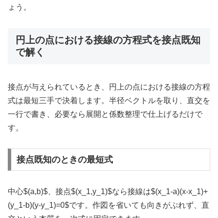
ょう。
円上の点における接線の方程式を接点既知
で解く
接点が与えられているとき、円上の点における接線の方程
式は最短三手で決着します。半径ベクトルを取り、直交を
一行で書き、必要なら展開と係数整理で仕上げるだけで
す。
接点既知のときの最短式
中心
$(a,b)$
、接点
$(x_1,y_1)$
なら接線は
$(x_1-a)(x-x_1)+
(y_1-b)(y-y_1)=0$
です。作図を省いても向きがぶれず、直