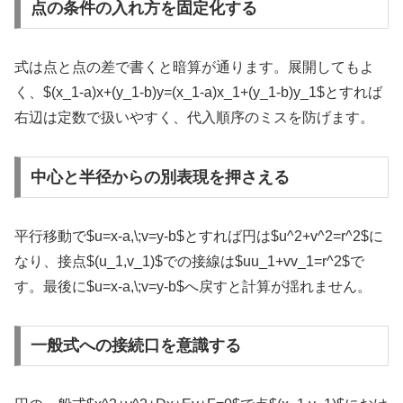
点の条件の入れ方を固定化する
式は点と点の差で書くと暗算が通ります。展開してもよ
く、
$(x_1-a)x+(y_1-b)y=(x_1-a)x_1+(y_1-b)y_1$
とすれば
右辺は定数で扱いやすく、代入順序のミスを防げます。
中心と半径からの別表現を押さえる
平行移動で
$u=x-a,\;v=y-b$
とすれば円は
$u^2+v^2=r^2$
に
なり、接点
$(u_1,v_1)$
での接線は
$uu_1+vv_1=r^2$
で
す。最後に
$u=x-a,\;v=y-b$
へ戻すと計算が揺れません。
一般式への接続口を意識する