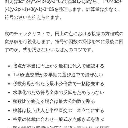
例えば
$x^2+y^2-4x+6y-3=0$
で点
$(1,-1)$
なら、T=0で
$x+
(-1)y-2(x+1)+3(y-1)-3=0$
を整理します。計算量は少なく、
符号の迷いも抑えられます。
次のチェックリストで、円上の点における接線の方程式の
変形癖を可視化します。符号や因数の掃除を常に最後に回
すのが、式を汚さないいちばんのコツです。
接点が本当に円上かを最初に代入で確認する
T=0か直交型かを早期に選び途中で混ぜない
係数分母が出たら最小公倍数で一括除去する
水準化のため符号全体の反転をためらわない
整数比で終える場合は最大公約数で割る
検算は接点代入と半径直交の二本立てにする
答案の体裁に合わせ一般式か点傾き式を選ぶ