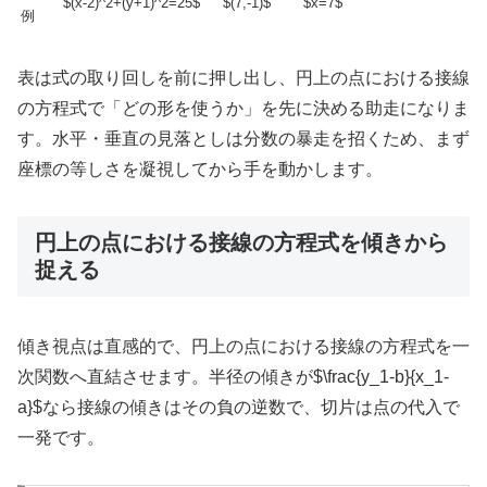
$(x-2)^2+(y+1)^2=25$
$(7,-1)$
$x=7$
例
表は式の取り回しを前に押し出し、円上の点における接線
の方程式で「どの形を使うか」を先に決める助走になりま
す。水平・垂直の見落としは分数の暴走を招くため、まず
座標の等しさを凝視してから手を動かします。
円上の点における接線の方程式を傾きから
捉える
傾き視点は直感的で、円上の点における接線の方程式を一
次関数へ直結させます。半径の傾きが
$\frac{y_1-b}{x_1-
a}$
なら接線の傾きはその負の逆数で、切片は点の代入で
一発です。