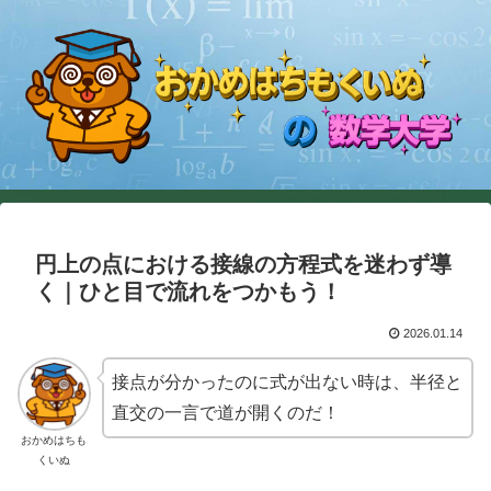
円上の点における接線の方程式を迷わず導
く｜ひと目で流れをつかもう！
2026.01.14
接点が分かったのに式が出ない時は、半径と
直交の一言で道が開くのだ！
おかめはちも
くいぬ