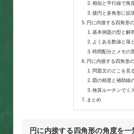
相似と平行線で角
接円と多角形に拡
円に内接する四角形
基本例題の型と解
よくある数値と落
時間配分とメモの
円に内接する四角形
問題文のどこを見
図の精度と補助線
検算ルーチンでミ
まとめ
円に内接する四角形の角度を一