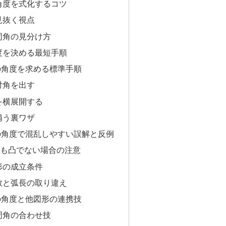
角度を式化するコツ
見抜く視点
同角の見分け方
度を決める最短手順
の角度を求める標準手順
対角を出す
を横展開する
補う裏ワザ
の角度で混乱しやすい誤解と反例
でも凸でない場合の注意
形の成立条件
数と弧長の取り違え
の角度と他図形の連携技
周角の合わせ技