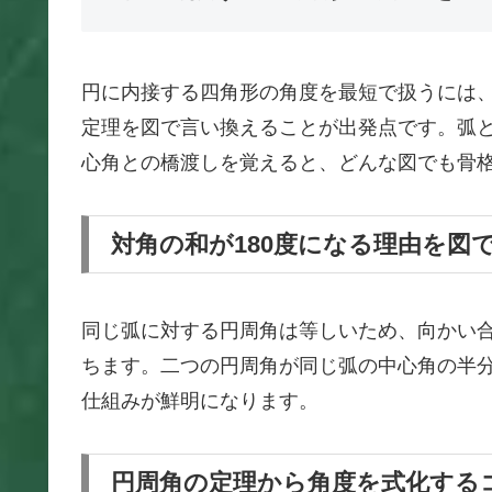
円に内接する四角形の角度を最短で扱うには、
定理を図で言い換えることが出発点です。弧
心角との橋渡しを覚えると、どんな図でも骨
対角の和が180度になる理由を図
同じ弧に対する円周角は等しいため、向かい
ちます。二つの円周角が同じ弧の中心角の半分
仕組みが鮮明になります。
円周角の定理から角度を式化する