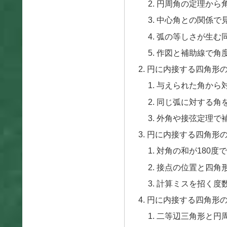
円周角の定理から
中心角との関係で
弧の等しさが生む
作図と補助線で角
円に内接する四角形
与えられた角から
同じ弧に対する角
外角や接弦定理で
円に内接する四角形
対角の和が180度
接点の位置と四角
計算ミスを招く度
円に内接する四角形
二等辺三角形と円