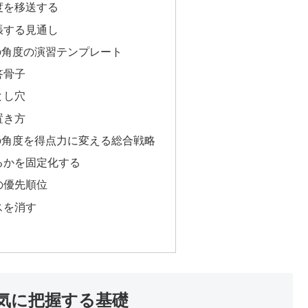
度を移送する
張する見通し
の角度の演習テンプレート
答骨子
とし穴
置き方
の角度を得点力に変える総合戦略
るかを固定化する
の優先順位
スを消す
気に把握する基礎