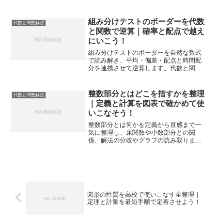
す。手順と判断基準で迷いを減らしま
す。演習計画とチェックリストも付け、
試験や入試で実力を出し切れる構成で
組み分けテストのボーダーを代数
代数と関数解法
す。
と関数で逆算｜確率と配点で越え
にいこう！
組み分けテストのボーダーを自然な数式
で読み解き、平均・偏差・配点と時間配
分を連携させて逆算します。代数と関数
の視点で必要得点を設計し、当日の行動
まで落とし込む手順を示します。
整数部分とはどこを指すかを整理
代数と関数解法
｜定義と計算を図表で確かめて使
いこなそう！
整数部分とは何かを定義から直感まで一
気に整理し、床関数や小数部分との関
係、解法の分岐やグラフの読み取りまで
実戦形式で解説します。つまずきやすい
境界の扱いもチェックでき、入試や定期
テストで迷わず使える自信がつきます。
図形の性質を高校で使いこなす全整理｜
定理と計量を最短手順で定着させよう！