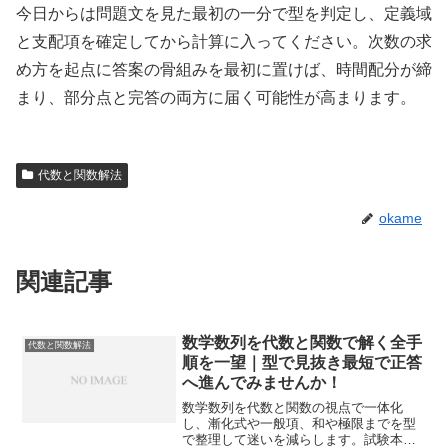
今日からは問題文を見た最初の一分で型を判定し、定義域
と支配項を確定してから計算に入ってください。次数の求
め方を起点に答案の骨組みを最初に置けば、時間配分が締
まり、部分点と完答の両方に届く可能性が高まります。
代数と関数解法
okame
関連記事
数学数列を代数と関数で解く全手
代数と関数解法
順を一望｜型で見抜き最短で正答
へ進んでみませんか！
数学数列を代数と関数の視点で一体化
し、漸化式や一般項、和や極限までを型
で整理して迷いを減らします。試験本番