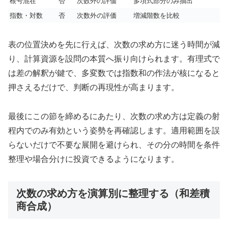
根号混在
否
次数外の評価
多項式部分のみ抽出
指数・対数
否
次数外の評価
増減階数を比較
表の位置決めを先に行えば、次数の求め方に迷う時間が減
り、計算資源を設問の本質へ振り向けられます。有理式で
は差の解釈が鍵で、多変数では指数和の作法が核になると
押さえるだけで、判断の再現性が高まります。
最後にこの節を締めるにあたり、次数の求め方は定義の射
程内でのみ有効という姿勢を再確認します。適用範囲を誤
らないだけで不要な展開を避けられ、その分の時間を条件
整理や場合分けに投資できるようになります。
次数の求め方を演算別に整理する（和差積
商合成）