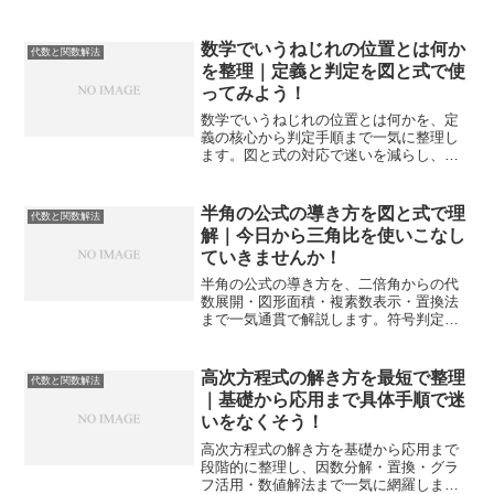
での手順と判断を具体化し、短時間で正
答に到達する道筋を示します。
数学でいうねじれの位置とは何か
代数と関数解法
を整理｜定義と判定を図と式で使
ってみよう！
数学でいうねじれの位置とは何かを、定
義の核心から判定手順まで一気に整理し
ます。図と式の対応で迷いを減らし、入
試や実力問題でも自信を持って選択と記
述に踏み出せるように解説します。
半角の公式の導き方を図と式で理
代数と関数解法
解｜今日から三角比を使いこなし
ていきませんか！
半角の公式の導き方を、二倍角からの代
数展開・図形面積・複素数表示・置換法
まで一気通貫で解説します。符号判定や
典型問題への橋渡しも示し、迷いなく計
算へ進めます。
高次方程式の解き方を最短で整理
代数と関数解法
｜基礎から応用まで具体手順で迷
いをなくそう！
高次方程式の解き方を基礎から応用まで
段階的に整理し、因数分解・置換・グラ
フ活用・数値解法まで一気に網羅しま