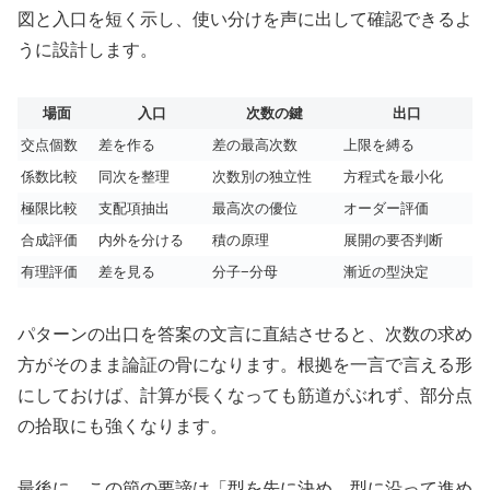
図と入口を短く示し、使い分けを声に出して確認できるよ
うに設計します。
場面
入口
次数の鍵
出口
交点個数
差を作る
差の最高次数
上限を縛る
係数比較
同次を整理
次数別の独立性
方程式を最小化
極限比較
支配項抽出
最高次の優位
オーダー評価
合成評価
内外を分ける
積の原理
展開の要否判断
有理評価
差を見る
分子−分母
漸近の型決定
パターンの出口を答案の文言に直結させると、次数の求め
方がそのまま論証の骨になります。根拠を一言で言える形
にしておけば、計算が長くなっても筋道がぶれず、部分点
の拾取にも強くなります。
最後に、この節の要諦は「型を先に決め、型に沿って進め