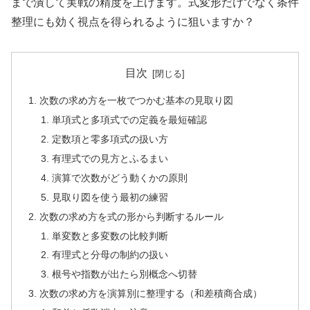
まで潰して実戦の精度を上げます。式変形だけでなく条件
整理にも効く視点を得られるように狙いますか？
目次
次数の求め方を一枚でつかむ基本の見取り図
単項式と多項式での定義を最短確認
定数項と零多項式の扱い方
有理式での見方とふるまい
演算で次数がどう動くかの原則
見取り図を使う最初の練習
次数の求め方を式の形から判断するルール
単変数と多変数の比較判断
有理式と分母の制約の扱い
根号や指数が出たら別概念へ切替
次数の求め方を演算別に整理する（和差積商合成）