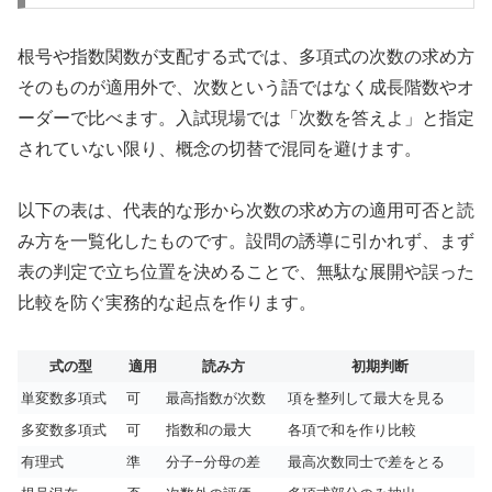
根号や指数関数が支配する式では、多項式の次数の求め方
そのものが適用外で、次数という語ではなく成長階数やオ
ーダーで比べます。入試現場では「次数を答えよ」と指定
されていない限り、概念の切替で混同を避けます。
以下の表は、代表的な形から次数の求め方の適用可否と読
み方を一覧化したものです。設問の誘導に引かれず、まず
表の判定で立ち位置を決めることで、無駄な展開や誤った
比較を防ぐ実務的な起点を作ります。
式の型
適用
読み方
初期判断
単変数多項式
可
最高指数が次数
項を整列して最大を見る
多変数多項式
可
指数和の最大
各項で和を作り比較
有理式
準
分子−分母の差
最高次数同士で差をとる