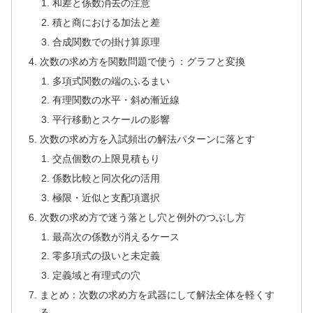
和差と係数消去の注意
積と商における加法と差
合成関数での掛け算原理
次数の求め方を関数問題で使う：グラフと変換
多項式関数の端のふるまい
有理関数の水平・斜め漸近線
平行移動とスケールの影響
次数の求め方を入試頻出の解法パターンに落とす
交点個数の上限見積もり
係数比較と同次化の活用
極限・近似と支配項選択
次数の求め方で迷う落とし穴と例外のつぶし方
最高次の係数が消えるケース
零多項式の扱いと未定義
定義域と有理式の穴
まとめ：次数の求め方を武器にして解法全体を軽くす
る