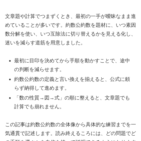
文章題や計算でつまずくとき、最初の一手が曖昧なまま進
めていることが多いです。約数公約数を題材に、いつ素因
数分解を使い、いつ互除法に切り替えるかを見える化し、
迷いを減らす道筋を用意しました。
最初に目印を決めてから手順を動かすことで、途中
の判断を減らせます。
約数公約数の定義と言い換えを揃えると、公式に頼
らず納得して進めます。
「数の性質→図→式」の順に整えると、文章題でも
計算でも崩れません。
この記事は約数公約数の全体像から具体的な練習までを一
気通貫で記述します。読み終えるころには、どの問題でど