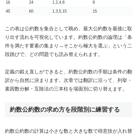
16
24
1,2,4,8
8
45
60
1,3,5,15
15
この表は公約数を集合として眺め、最大公約数を最後に取
り出す流れを可視化しています。約数公約数の論理は「条
件を満たす要素の集まり→そこから極大を選ぶ」という二
段跳びで、どの問題でも読み替えられます。
定義の鍛え直しができると、約数公約数の手順は条件の翻
訳から自然に決まります。次章では翻訳に沿って、列挙・
素因数分解・互除法の三本柱を場面別に切り替えます。
約数公約数の求め方を段階別に練習する
約数公約数の計算は小さな数と大きな数で得意技が入れ替