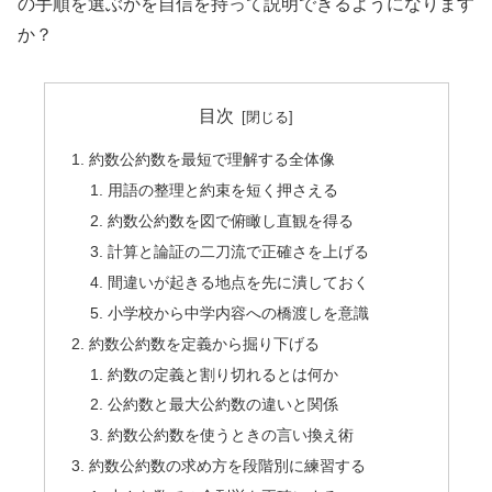
の手順を選ぶかを自信を持って説明できるようになります
か？
目次
約数公約数を最短で理解する全体像
用語の整理と約束を短く押さえる
約数公約数を図で俯瞰し直観を得る
計算と論証の二刀流で正確さを上げる
間違いが起きる地点を先に潰しておく
小学校から中学内容への橋渡しを意識
約数公約数を定義から掘り下げる
約数の定義と割り切れるとは何か
公約数と最大公約数の違いと関係
約数公約数を使うときの言い換え術
約数公約数の求め方を段階別に練習する