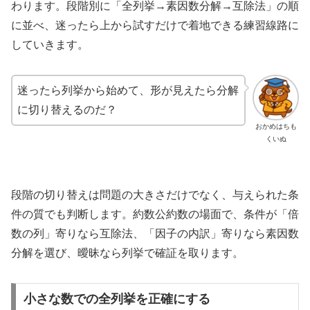
わります。段階別に「全列挙→素因数分解→互除法」の順
に並べ、迷ったら上から試すだけで着地できる練習線路に
していきます。
迷ったら列挙から始めて、形が見えたら分解
に切り替えるのだ？
おかめはちも
くいぬ
段階の切り替えは問題の大きさだけでなく、与えられた条
件の質でも判断します。約数公約数の場面で、条件が「倍
数の列」寄りなら互除法、「因子の内訳」寄りなら素因数
分解を選び、曖昧なら列挙で確証を取ります。
小さな数での全列挙を正確にする