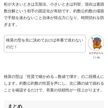
桁が大きいときは互除法、小さいときは列挙、混在は素因
数分解という初手の固定化が有効です。約数公約数の場面
で手順を迷わないこと自体が得点力になり、時間切れを防
ぎます。
検算の型を先に決めておけば本番で迷わない
のだ！
おかめはちも
くいぬ
検算の型は「性質で確かめる→数値で壊す」の二段構えに
します。約数公約数の性質を声にし、次に隣の値で崩れる
ことを確認するだけで、答案の信頼性が一段上がります。
まとめ