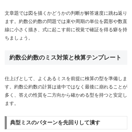
文章題では図を描くかどうかの判断が解答速度に跳ね返り
ます。約数公約数の問題では束や周期の単位を図形や数直
線に小さく描き、式に起こす前に視覚で確証を得る癖を持
ちましょう。
約数公約数のミス対策と検算テンプレート
仕上げとして、よくあるミスを前提に検算の型を準備しま
す。約数公約数の計算は途中ではなく最後に崩れることが
多く、答えの性質を二方向から確かめる型を持つと安定し
ます。
典型ミスのパターンを先回りして潰す