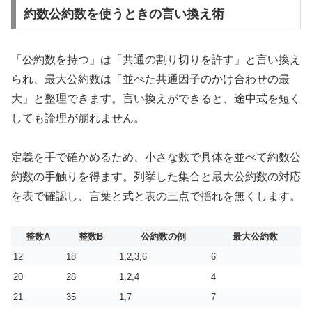
約数公約数を使うときの言い換え術
「公約数を持つ」は「共通の割り切りを許す」と言い換え
られ、最大公約数は「並べた共通因子のかけ合わせの最
大」と整理できます。言い換えができると、途中式を短く
しても論理が崩れません。
定義を手で確かめるため、小さな数で具体を並べて約数公
約数の手触りを得ます。列挙した集合と最大公約数の対応
を表で確認し、言葉と式と表の三点で揺れを無くします。
整数A
整数B
公約数の例
最大公約数
12
18
1,2,3,6
6
20
28
1,2,4
4
21
35
1,7
7