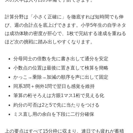
計算分野は「小さく正確に」を徹底すれば短時間でも伸
び、週の合計点を底上げできます。小学5年生の自学ネタ
は成功体験の密度が肝心で、1枚で完結する達成を重ねる
ほど次の挑戦に踏み出しやすくなります。
分母同士の倍数を先に書き出して通分を安定
小数点の位置は最後に置き直して検算を簡略
かっこ→乗除→加減の順序を声に出して固定
同系3問＋例外1問で翌日も感覚を維持
筆算の桁そろえは方眼1マス1桁で見える化
約分の可否は2と5で先に当たりをつける
ミス直し用の余白を下段に二行分確保
上の要点はすべて15分枠に収まり、連日でも疲れが蓄積