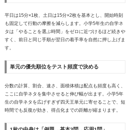
平日は15分×1枚、土日は15分×2枚を基本とし、開始時刻
も固定して行動の摩擦を減らします。小学5年生の自学ネ
タは「やることを選ぶ時間」をゼロに近づけるほど続きや
すく、前日と同じ手順が翌日の着手率を自然に押し上げま
す。
単元の優先順位をテスト頻度で決める
分数の計算、割合、速さ、面積体積は配点も頻度も高く、
ここに自学ネタを集中させると伸び幅が出ます。小学5年
生の自学ネタを広げすぎず四天王単元に寄せることで、短
時間でも反復が効き、得点化までの距離が縮まります。
1枚の中身は「例題→基本3問→応用1問」