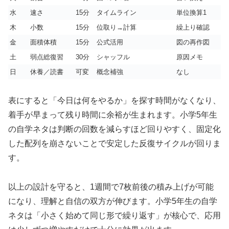
水
速さ
15分
タイムライン
単位換算1
木
小数
15分
位取り→計算
繰上り確認
金
面積体積
15分
公式活用
図の再作図
土
弱点総復習
30分
シャッフル
原因メモ
日
休養／読書
可変
概念補強
なし
表にすると「今日は何をやるか」を探す時間がなくなり、
着手が早まって残り時間に余裕が生まれます。小学5年生
の自学ネタは判断の回数を減らすほど回りやすく、固定化
した配列を崩さないことで安定した反復サイクルが回りま
す。
以上の設計を守ると、1週間で7枚前後の積み上げが可能
になり、理解と自信の双方が伸びます。小学5年生の自学
ネタは「小さく始めて同じ形で繰り返す」が核心で、応用