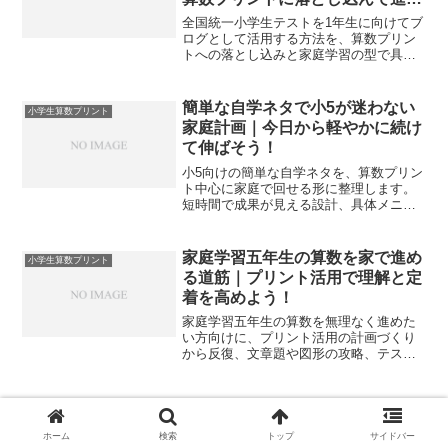
よう！
全国統一小学生テストを1年生に向けてブ
ログとして活用する方法を、算数プリン
トへの落とし込みと家庭学習の型で具体
化します。当日準備から復習計画までを
一気通貫で整理します。
簡単な自学ネタで小5が迷わない
小学生算数プリント
家庭計画｜今日から軽やかに続け
て伸ばそう！
小5向けの簡単な自学ネタを、算数プリン
ト中心に家庭で回せる形に整理します。
短時間で成果が見える設計、具体メニュ
ー、親子で続くコツまでを実例つきで解
説し、今日から安心して進められます。
家庭学習五年生の算数を家で進め
小学生算数プリント
る道筋｜プリント活用で理解と定
着を高めよう！
家庭学習五年生の算数を無理なく進めた
い方向けに、プリント活用の計画づくり
から反復、文章題や図形の攻略、テスト
前7日プランまでを体系化します。家で迷
わず続く仕組みまで具体化します。
ホーム
検索
トップ
サイドバー