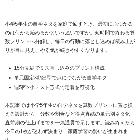
小学5年生の自学ネタを家庭で回すとき、最初にぶつかる
のは何から始めるかという迷いですか。短時間で終わる算
数プリントへ分解し、毎日の行動に落とし込めば積み上が
りが目に見え、やる気が続きやすくなります。
15分完結でミス直し込みのプリント構成
単元固定×頻出型で点につながる自学ネタ
週5回×小テスト形式で定着を可視化
本記事では小学5年生の自学ネタを算数プリントに置き換
える設計から、分数や割合など得点直結の単元別ネタ化、
直前期の仕上げまでを一気通貫で示します。読み終えたら
今日の1枚が迷わず決まり、家庭学習の勢いが生まれま