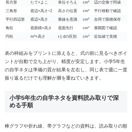
長方形
たて×よこ
単位そろえ
cm²
辺の交換で同値
三角形
底辺×高さ÷2
高さの位置
cm²
平行移動で確認
平行四辺形
底辺×高さ
垂線を意識
cm²
合同で面積保存
角柱
底面積×高さ
底面先行
cm³
展開図で確認
円柱
πr²×高さ
rとdの区別
cm³
近似値で見積
表の枠組みをプリントに添えると、式の前に見るべきポイ
ントが自動で立ち上がり、精度が安定します。小学5年生
の自学ネタは準備の質が結果を左右し、同じ表で週に一度
振り返るだけでも理解が層を重ねていきます。
小学5年生の自学ネタを資料読み取りで深
める手順
棒グラフや折れ線、帯グラフなどの資料は、読み取りの順