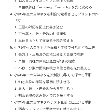
旅人算はタイムラインと矢印で把握
単位換算は「m↔km」「min↔h」を先に決める
小学5年生の自学ネタを割合で定着させるプリントの作
り方
三語の対応を図上に書き込む
百分率・小数・分数の往復練習
単位量あたりで文章題を読み替える
小学5年生の自学ネタを面積と体積で可視化する工夫
長方形・三角形の面積は分割と合成で理解
角柱・円柱の体積は底面×高さの徹底
小数・分数の面積体積は単位と桁を先に整える
小学5年生の自学ネタを資料読み取りで深める手順
軸と単位の確認を最初に済ませる
最大・最小・差を図から素早く拾う
割合表現の読み替えで式を短くする
小学5年生の自学ネタをテスト直前に仕上げる手順
弱点シャッフルで思考の切り替えを鍛える