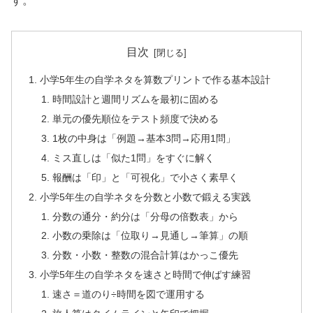
す。
目次
小学5年生の自学ネタを算数プリントで作る基本設計
時間設計と週間リズムを最初に固める
単元の優先順位をテスト頻度で決める
1枚の中身は「例題→基本3問→応用1問」
ミス直しは「似た1問」をすぐに解く
報酬は「印」と「可視化」で小さく素早く
小学5年生の自学ネタを分数と小数で鍛える実践
分数の通分・約分は「分母の倍数表」から
小数の乗除は「位取り→見通し→筆算」の順
分数・小数・整数の混合計算はかっこ優先
小学5年生の自学ネタを速さと時間で伸ばす練習
速さ＝道のり÷時間を図で運用する