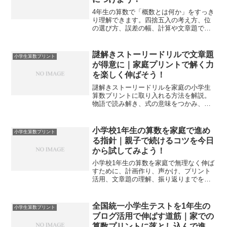
4年生の算数で「概数とは何か」をすっき
り理解できます。四捨五入の考え方、位
の選び方、誤差の幅、計算や文章題での
使い方まで、家庭学習で迷わない手順で
整理します。
謎解きストーリードリルで文章題
小学生算数プリント
が得意に｜家庭プリントで解く力
を楽しく伸ばそう！
謎解きストーリードリルを家庭の小学生
算数プリントに取り入れる方法を解説。
物語で読み解き、式の意味をつかみ、計
算と文章題を同時に伸ばす実践手順を提
案します。
小学校1年生の算数を家庭で進め
小学生算数プリント
る指針｜親子で続けるコツを今日
から試してみよう！
小学校1年生の算数を家庭で無理なく伸ば
すために、計画作り、声かけ、プリント
活用、文章題の理解、振り返りまでを体
系化します。親子で続く学習環境と具体
手順を提案し、毎日の迷いを減らしま
す。
全国統一小学生テストを1年生の
小学生算数プリント
ブログ活用で伸ばす道筋｜家での
算数プリントに落とし込んで進め