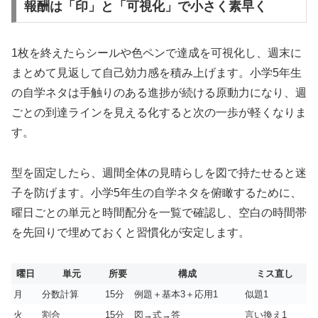
報酬は「印」と「可視化」で小さく素早く
1枚を終えたらシールや色ペンで達成を可視化し、週末に
まとめて見返して自己効力感を積み上げます。小学5年生
の自学ネタは手触りのある進捗が続ける原動力になり、週
ごとの到達ラインを見える化すると次の一歩が軽くなりま
す。
型を固定したら、週間全体の見晴らしを図で持たせると迷
子を防げます。小学5年生の自学ネタを俯瞰するために、
曜日ごとの単元と時間配分を一覧で確認し、空白の時間帯
を先回りで埋めておくと習慣化が安定します。
曜日
単元
所要
構成
ミス直し
月
分数計算
15分
例題＋基本3＋応用1
似題1
火
割合
15分
図→式→答
言い換え1