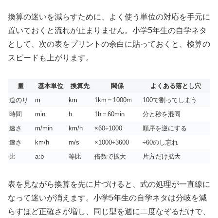
換算の迷いを減らすために、よく使う単位の対応を手元に
置いておくと流れが止まりません。小学5年生の自学ネタ
として、次の表をプリントの余白に貼っておくと、検算の
スピードも上がります。
量
基本単位
換算先
関係
よくある落とし穴
道のり
m
km
1km＝1000m
100で割ってしまう
時間
min
h
1h＝60min
分と秒を混同
速さ
m/min
km/h
×60÷1000
順序を逆にする
速さ
km/h
m/s
×1000÷3600
÷60のし忘れ
比
a:b
等比
倍数で拡大
片方だけ拡大
表を見ながら換算を先に片づけると、式の処理が一直線に
なって迷いが消えます。小学5年生の自学ネタは分岐を減
らすほど正確さが増し、同じ型を週に二度なぞるだけで、