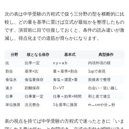
次の表は中学受験の方程式で扱う三分野の型を横断的に比
較し、どの量を基準に置けば立式が最短かを整理したもの
です。演習前に目で往復しておくと、条件の読み違いが激
減し、得点化までの道筋が滑らかになります。
分野
核となる保存
基本式
典型操作
比
比率一定
x:y＝a:b
内項外項の積
割合
基準×比
量＝基準×割合
1±pで表現
食塩水
食塩量保存
食塩＝濃度×量
前後表で整理
速さ
距離保存
D＝VT
出会い・追い越し
仕事
仕事量一定
仕事＝効率×時間
和と差で連立
単位換算
次元整合
1を基準に換算
m↔cmや分↔秒
表の視点を持てば中学受験の方程式で迷ったときに「いま