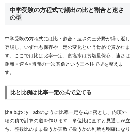
中学受験の方程式で頻出の比と割合と速さ
の型
中学受験の方程式には比・割合・速さの三分野が繰り返し
登場し、いずれも保存や一定の変化という骨格で貫かれま
す。ここでは比は比率一定、食塩水は食塩量保存、速さは
距離＝速さ×時間の一次関係という三本柱で型を整えま
す。
比と比例は比率一定の式で立てる
比a:bはx: y＝a:bのように比率一定を式に落とし、内項外
項の積で計算の道を作ります。単位比に直すと見通しが立
ち、整数比のまま扱うか実数で扱うかの判断も明確になり