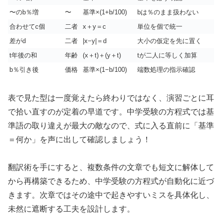
〜のb％増
〜
基準×(1+b/100)
bは％のまま扱わない
合わせてc個
二者
x＋y＝c
単位を個で統一
差がd
二者
|x−y|＝d
大小の仮定を先に置く
t年後の和
年齢
(x＋t)＋(y＋t)
tが二人に等しく加算
b％引き後
価格
基準×(1−b/100)
端数処理の指示確認
表で見た型は一度覚えたら終わりではなく、演習ごとに耳
で拾い直すのが定着の早道です。中学受験の方程式では基
準語の取り違えが最大の敵なので、式に入る直前に「基準
＝何か」を声に出して確認しましょう！
翻訳術を手にすると、複数条件の文章でも短文に解体して
から再構築できるため、中学受験の方程式が自動化に近づ
きます。次章ではその途中で起きやすいミスを具体化し、
未然に遮断する工夫を設計します。