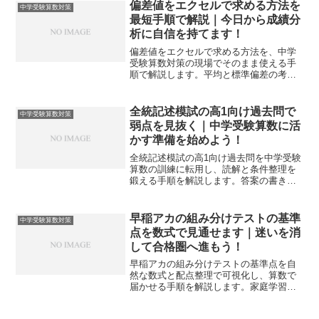
偏差値をエクセルで求める方法を
中学受験算数対策
最短手順で解説｜今日から成績分
析に自信を持てます！
偏差値をエクセルで求める方法を、中学
受験算数対策の現場でそのまま使える手
順で解説します。平均と標準偏差の考え
方から関数選択、検算と可視化までを一
気通貫で整理します。
全統記述模試の高1向け過去問で
中学受験算数対策
弱点を見抜く｜中学受験算数に活
かす準備を始めよう！
全統記述模試の高1向け過去問を中学受験
算数の訓練に転用し、読解と条件整理を
鍛える手順を解説します。答案の書き方
と時間戦略まで一気通貫で整え、得点の
再現性を高めます。
早稲アカの組み分けテストの基準
中学受験算数対策
点を数式で見通せます｜迷いを消
して合格圏へ進もう！
早稲アカの組み分けテストの基準点を自
然な数式と配点整理で可視化し、算数で
届かせる手順を解説します。家庭学習の
優先順位と得点設計を一体化し、次回テ
ストで迷いを減らせます。