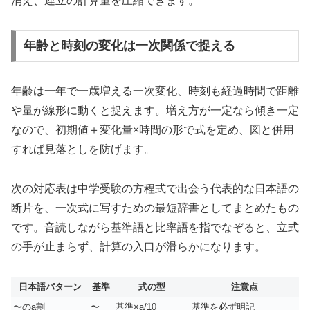
消え、連立の計算量を圧縮できます。
年齢と時刻の変化は一次関係で捉える
年齢は一年で一歳増える一次変化、時刻も経過時間で距離
や量が線形に動くと捉えます。増え方が一定なら傾き一定
なので、初期値＋変化量×時間の形で式を定め、図と併用
すれば見落としを防げます。
次の対応表は中学受験の方程式で出会う代表的な日本語の
断片を、一次式に写すための最短辞書としてまとめたもの
です。音読しながら基準語と比率語を指でなぞると、立式
の手が止まらず、計算の入口が滑らかになります。
日本語パターン
基準
式の型
注意点
〜のa割
〜
基準×a/10
基準を必ず明記