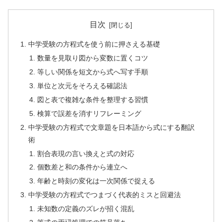
目次
中学受験の方程式を使う前に押さえる基礎
数量を見取り図から変数に置くコツ
等しい関係を短文から式へ写す手順
単位と次元をそろえる確認法
図と表で複雑な条件を整理する習慣
検算で誤差を消すリフレーミング
中学受験の方程式で文章題を日本語から式にする翻訳
術
割合表現の言い換えと式の対応
個数差と和の条件から連立へ
年齢と時刻の変化は一次関係で捉える
中学受験の方程式でつまづく代表的ミスと回避法
未知数の定義のズレが招く混乱