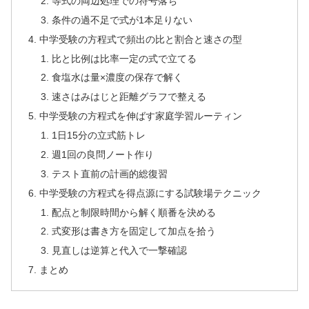
等式の両辺処理での符号落ち
条件の過不足で式が1本足りない
中学受験の方程式で頻出の比と割合と速さの型
比と比例は比率一定の式で立てる
食塩水は量×濃度の保存で解く
速さはみはじと距離グラフで整える
中学受験の方程式を伸ばす家庭学習ルーティン
1日15分の立式筋トレ
週1回の良問ノート作り
テスト直前の計画的総復習
中学受験の方程式を得点源にする試験場テクニック
配点と制限時間から解く順番を決める
式変形は書き方を固定して加点を拾う
見直しは逆算と代入で一撃確認
まとめ