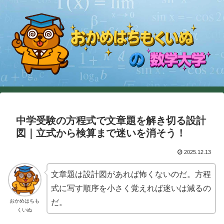
中学受験の方程式で文章題を解き切る設計
図｜立式から検算まで迷いを消そう！
2025.12.13
文章題は設計図があれば怖くないのだ。方程
式に写す順序を小さく覚えれば迷いは減るの
おかめはちも
だ。
くいぬ