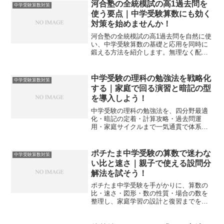
河合塾の全統模試の高1過去問を
中学受験算数対策
使う要点｜中学受験算数にも効く
対策を始めませんか！
河合塾の全統模試の高1過去問を自然に使
い、中学受験算数の基礎と応用を同時に
鍛える方法を紹介します。無理なく配置
する手順と家庭運用まで一気通貫で実践
できます。
中学受験の理科の勉強法を戦略化
中学受験算数対策
する｜家庭で回る演習と暗記の型
を導入しよう！
中学受験の理科の勉強法を、四分野最適
化・暗記の定着・計算攻略・過去問運
用・家庭サイクルまで一気通貫で体系
化。今日から実装できる具体手順で迷い
をなくします。
ポチたま中学受験の算数で迷わな
中学受験算数対策
い比と速さ｜親子で使える設問分
解法を試そう！
ポチたま中学受験を手がかりに、算数の
比・速さ・図形・数の性質・場合の数を
整理し、家庭学習の設計と復習までを一
冊化。親子で実践できる分解手順とミス
防止策を具体化します。