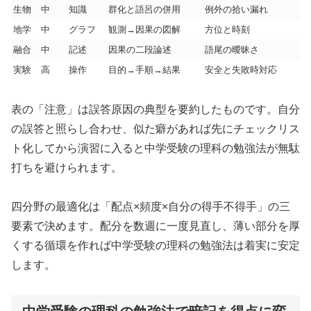
生物
中
知識
群化と語呂の併用
例外の拾い漏れ
地学
中
グラフ
観測→因果の図解
方位と時刻
融合
中
記述
因果の二段論述
語尾の曖昧さ
実験
高
操作
目的→手順→結果
安全と失敗時対応
表の「注意」は誤答原因の典型を要約したものです。自分
の誤答と照らし合わせ、似た癖があれば先にチェックリス
ト化してから演習に入ると中学受験の理科の勉強法が無駄
打ちを避けられます。
四分野の最適化は「配点×頻度×自分の得手不得手」の三
要素で決めます。配分を数週に一度見直し、薄い部分を厚
くする循環を作れば中学受験の理科の勉強法は着実に安定
します。