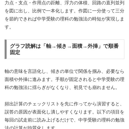
力点・支点・作用点の距離、浮力の体積、回路の直列並列
を図に出し、比例で一本化します。作図に一分使って三分
を節約できれば中学受験の理科の勉強法の時短が実現しま
す。
グラフ読解は「軸→傾き→面積→外挿」で順番
固定
軸の意味を言語化し、傾きの単位で関係を掴み、必要なら
面積や外挿に進みます。手順が固定されると中学受験の理
科の勉強法に揺らぎがなくなり、初見でも崩れません。
頻出計算のチェックリストを先に作ってから演習すると、
誤答の原因が表面化し潰しやすくなります。以下の項目を
毎回の試走前に読み上げるだけで、中学受験の理科の勉強
法の計算が均質化します。