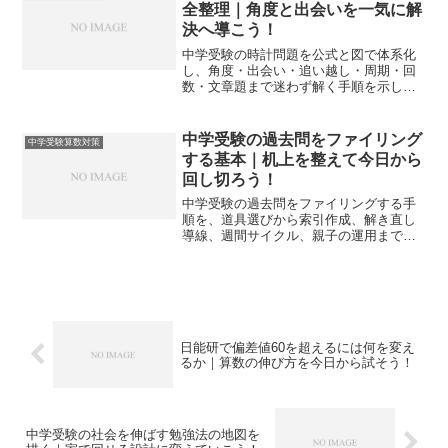
全整理｜角度と出会いを一気に解
決へ導こう！
中学受験の時計問題を公式と図で体系化
し、角度・出会い・追い越し・周期・回
数・文章題まで迷わず解く手順を示しま
す。中学受験の時計問題を苦手から得点
源へ変える具体策を丁寧に解説します。
中学受験の過去問をファイリング
中学受験算数対策
する基本｜机上を整えて今日から
回し切ろう！
中学受験の過去問をファイリングする手
順を、道具選びから索引作成、解き直し
導線、週間サイクル、親子の運用まで一
気通貫で解説します。散らかる不安を消
し、今日から迷わず回せる仕組みを作れ
ます。
日能研で偏差値60を超えるには何を変え
るか｜算数の伸び方を今日から試そう！
中学受験の社会を伸ばす勉強法の地図を