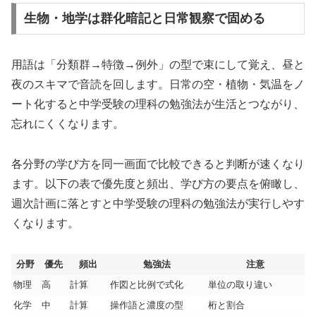
生物・地学は群化暗記と日常観察で固める
用語は「分類群→特徴→例外」の型で束にして覚え、昼と
夜のスキマで音読を回します。日常の空・植物・気温をノ
ート化すると中学受験の理科の勉強法が生活とつながり、
忘れにくくなります。
各分野の学び方を同一画面で比較できると判断が速くなり
ます。以下の表で優先度と頻出、学び方の要点を俯瞰し、
週次計画に落とすと中学受験の理科の勉強法が実行しやす
くなります。
分野
優先
頻出
勉強法
注意
物理
高
計算
作図と比例で式化
単位の取り違い
化学
中
計算
操作語と濃度の型
桁と割合