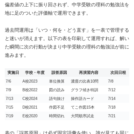
偏差値の上下に振り回されず、中学受験の理科の勉強法を
地に足のついた評価軸で運用できます。
過去問運用は「いつ・何を・どう直す」を一表で管理する
と迷いが消えます。以下の表を印刷して運用すれば、解い
た瞬間に次の行動が決まり中学受験の理科の勉強法が前に
進みます。
実施日
学校・年度
誤答原因
再演習内容
次回日程
7/6
A校2023
単位換算
濃度の比表10問
7/8
7/9
B校2022
図の読み
グラフ傾き特訓
7/12
7/13
C校2024
語句抜け
操作語カード
7/14
7/15
D校2021
作図不足
てこ作図15本
7/18
7/19
E校2020
時間切れ
大問順序試走
7/21
表の「誤答原因」は必ず固定語彙を使い、誰が見ても同じ