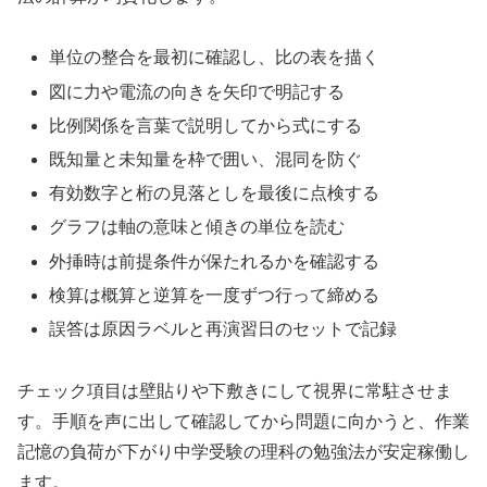
単位の整合を最初に確認し、比の表を描く
図に力や電流の向きを矢印で明記する
比例関係を言葉で説明してから式にする
既知量と未知量を枠で囲い、混同を防ぐ
有効数字と桁の見落としを最後に点検する
グラフは軸の意味と傾きの単位を読む
外挿時は前提条件が保たれるかを確認する
検算は概算と逆算を一度ずつ行って締める
誤答は原因ラベルと再演習日のセットで記録
チェック項目は壁貼りや下敷きにして視界に常駐させま
す。手順を声に出して確認してから問題に向かうと、作業
記憶の負荷が下がり中学受験の理科の勉強法が安定稼働し
ます。