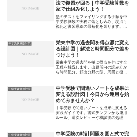
法で復習が回る｜中学受験算数を
家で仕組み化しよう！
塾のテストをファイリングする手順を中
学受験算数の実務に落とし込み、弱点可
視化と復習導線の最短化を図ります。紙
とデジタルの使い分け、週次ルール、分
類タグ、保管まで一括で整えます。
栄東中学の過去問を得点源に変え
中学受験算数対策
る設計図｜解法と時間配分で差を
つけよう！
栄東中学の過去問を軸に得点を伸ばす全
工程を解説します。出題傾向の読み方か
ら時間配分、頻出分野の型、周回と復習
の設計までを一貫化し、合格点を最短で
目指せます。
中学受験で間違いノートを成果に
中学受験算数対策
変える設計図｜今日から運用を始
めてみませんか？
中学受験で間違いノートを成果に変える
実践ガイドです。書式テンプレから運用
ルール、週次レビューや模試後の処理ま
で具体策を網羅し、算数の弱点を合格答
案へつなげます。
中学受験の時計問題を図と式で完
中学受験算数対策