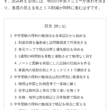
す。読み終える頃には、明日の学習メニューが迷わず決ま
り、進度の見える化とミス削減が同時に進むはずです。
目次
中学受験の理科の勉強法を全体設計から始める
到達目標を偏差値と設問難易度で可視化する
単元マップで弱点分野と優先順位を決める
1週間の時間割を算数と連動させて無理なく回す
ノートと図解を前提にした記録の仕組みを作る
家庭内の役割分担とチェックリストで継続する
中学受験の理科の勉強法は四分野別に最適化する
物理は作図と比例思考で一直線に解く
化学は操作語と単位で取り違いを無くす
生物・地学は群化暗記と日常観察で固める
中学受験の理科の勉強法で暗記を得点に変える