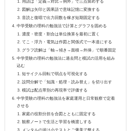
用語は「定義→対比→例外」で三点留めする
図解は矢印と因果語で意味記憶に変換する
音読と復唱で出力回数を稼ぎ短期固定する
中学受験の理科の勉強法で計算とグラフを固める
濃度・密度・割合は単位換算を最初に置く
てこ・浮力・電気は作図と関係式で一本道にする
グラフ読解は「軸→傾き→面積→外挿」で順番固定
中学受験の理科の勉強法に過去問と模試の活用を組み
込む
短サイクル回転で弱点を可視化する
設問分解で「知識・処理・読み替え」を切り出す
模試は配点帯別の再現率で評価する
中学受験の理科の勉強法を家庭運用と日常観察で定着
させる
家庭の役割分担を合図とともに固定する
観察ノートで生活と学習を橋渡しする
メンタルの波は小テストとご褒美で整える