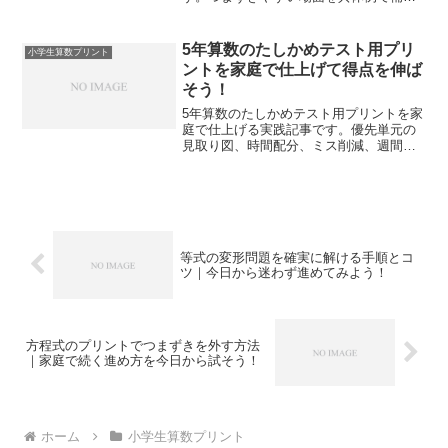
い、家庭で反復できるプリント式の練習
計画まで示します。
5年算数のたしかめテスト用プリ
小学生算数プリント
ントを家庭で仕上げて得点を伸ば
そう！
5年算数のたしかめテスト用プリントを家
庭で仕上げる実践記事です。優先単元の
見取り図、時間配分、ミス削減、週間学
習表、直前調整までを段階化し、限られ
た時間でも得点を安定して伸ばせます。
等式の変形問題を確実に解ける手順とコ
ツ｜今日から迷わず進めてみよう！
方程式のプリントでつまずきを外す方法
｜家庭で続く進め方を今日から試そう！
ホーム
小学生算数プリント