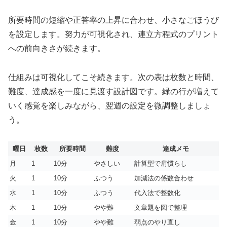
所要時間の短縮や正答率の上昇に合わせ、小さなごほうび
を設定します。努力が可視化され、連立方程式のプリント
への前向きさが続きます。
仕組みは可視化してこそ続きます。次の表は枚数と時間、
難度、達成感を一度に見渡す設計図です。緑の行が増えて
いく感覚を楽しみながら、翌週の設定を微調整しましょ
う。
曜日
枚数
所要時間
難度
達成メモ
月
1
10分
やさしい
計算型で肩慣らし
火
1
10分
ふつう
加減法の係数合わせ
水
1
10分
ふつう
代入法で整数化
木
1
10分
やや難
文章題を図で整理
金
1
10分
やや難
弱点のやり直し