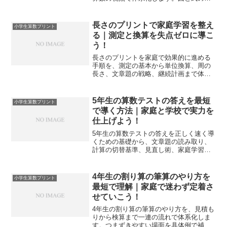
なぎ方や体積・表面積の要点まで、迷い
を減らして確かな理解につなげます。
長さのプリントで家庭学習を整え
小学生算数プリント
る｜測定と換算を失点ゼロに導こ
う！
長さのプリントを家庭で効果的に進める
手順を、測定の基本から単位換算、周の
長さ、文章題の戦略、継続計画まで体系
化します。つまずきを減らし得点化で伸
びを実感できます。
5年生の算数テストの答えを最短
小学生算数プリント
で導く方法｜家庭と学校で実力を
仕上げよう！
5年生の算数テストの答えを正しく速く導
くための基礎から、文章題の読み取り、
計算の切替基準、見直し術、家庭学習ル
ーティン、模擬テストの回し方まで網羅
し、今日の得点力に直結させます。
4年生の割り算の筆算のやり方を
小学生算数プリント
最短で理解｜家庭で迷わず定着さ
せていこう！
4年生の割り算の筆算のやり方を、見積も
りから検算まで一連の流れで体系化しま
す。つまずきやすい場面を具体例で補