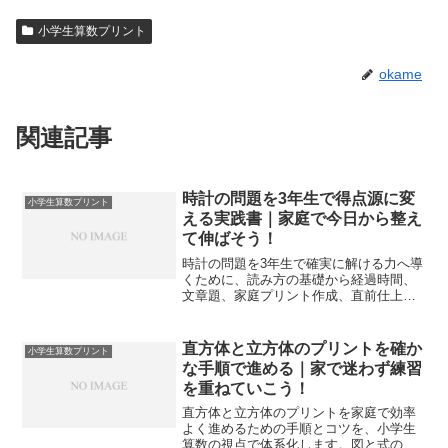
小学生算数プリント
okame
関連記事
時計の問題を3年生で得点源に変
小学生算数プリント
える実践書｜家庭で今日から整え
て伸ばそう！
時計の問題を3年生で確実に解ける力へ導
くために、読み方の基礎から経過時間、
文章題、家庭プリント作成、直前仕上げ
までを一冊化しました。家庭で無理なく
進める具体策が揃います。
直方体と立方体のプリントを確か
小学生算数プリント
な手順で進める｜家で迷わず練習
を重ねていこう！
直方体と立方体のプリントを家庭で効率
よく進めるための手順とコツを、小学生
算数の視点で体系化します。図と式のつ