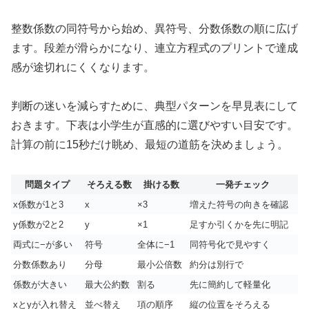
整数係数の同符号から始め、異符号、分数係数の順に広げ
ます。段差が滑らかになり、連立方程式のプリントで達成
感が途切れにくくなります。
判断の迷いを減らすために、典型パターンを早見表にして
おきます。下表は小学生が直感的に選びやすい目安です。
計算の前に15秒だけ眺め、最短の道筋を決めましょう。
問題タイプ
そろえる数
掛ける数
一発チェック
x係数が1と3
x
×3
増えた符号の向きを確認
y係数が2と2
y
×1
足すか引くかを先に明記
両式に−が多い
符号
全体に−1
同符号化で見やすく
分数係数あり
分母
最小公倍数
約分は別行で
係数が大きい
最大公約数
割る
先に簡約して軽量化
xとyが入れ替え
並べ替え
項の順序
縦の位置をそろえる