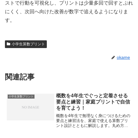
ストで行動を可視化し、プリントは少量多回で回すとぶれ
にくく、次回へ向けた改善が数字で追えるようになりま
す。
小学生算数プリント
okame
関連記事
概数を4年生でぐっと定着させる
小学生算数プリント
要点と練習｜家庭プリントで自信
を育てよう！
概数を4年生で無理なく身につけるための
要点と練習法を、家庭で使える算数プリ
ント設計とともに解説します。丸め方の
コツや誤差の考え方、文章題への応用ま
で一気に整理できます。