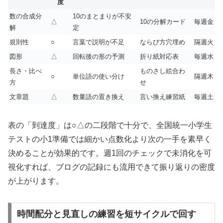
度
数の合成分
10のまとまりが不安
△
10の分解カード
毎週金
解
定
規則性
○
言葉で説明が不足
ならび方穴埋め
隔週火
図形
△
回転後の形の予測
折り紙対応表
毎週水
長さ・比べ
ものさし絵合わ
○
単位語の使い分け
隔週木
方
せ
文章題
△
数量語の置き換え
言い換え練習紙
毎週土
表の「到達度」は○△の二段階で十分で、全国統一小学生
テストの小1準備では細かい点数化より次の一手を素早く
決めることが効果的です。週1回のチェックで未消化を可
視化すれば、ブログの記録にも流用できて振り返りの密度
が上がります。
時間配分と見直しの練習を短サイクルで回す