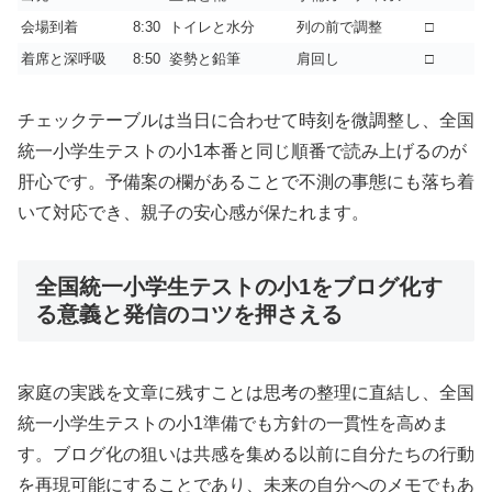
会場到着
8:30
トイレと水分
列の前で調整
□
着席と深呼吸
8:50
姿勢と鉛筆
肩回し
□
チェックテーブルは当日に合わせて時刻を微調整し、全国
統一小学生テストの小1本番と同じ順番で読み上げるのが
肝心です。予備案の欄があることで不測の事態にも落ち着
いて対応でき、親子の安心感が保たれます。
全国統一小学生テストの小1をブログ化す
る意義と発信のコツを押さえる
家庭の実践を文章に残すことは思考の整理に直結し、全国
統一小学生テストの小1準備でも方針の一貫性を高めま
す。ブログ化の狙いは共感を集める以前に自分たちの行動
を再現可能にすることであり、未来の自分へのメモでもあ