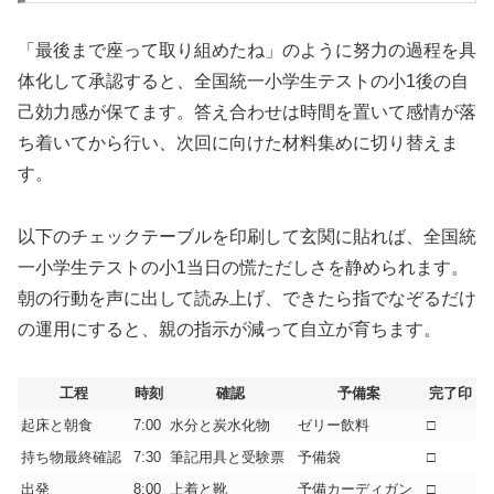
「最後まで座って取り組めたね」のように努力の過程を具
体化して承認すると、全国統一小学生テストの小1後の自
己効力感が保てます。答え合わせは時間を置いて感情が落
ち着いてから行い、次回に向けた材料集めに切り替えま
す。
以下のチェックテーブルを印刷して玄関に貼れば、全国統
一小学生テストの小1当日の慌ただしさを静められます。
朝の行動を声に出して読み上げ、できたら指でなぞるだけ
の運用にすると、親の指示が減って自立が育ちます。
工程
時刻
確認
予備案
完了印
起床と朝食
7:00
水分と炭水化物
ゼリー飲料
□
持ち物最終確認
7:30
筆記用具と受験票
予備袋
□
出発
8:00
上着と靴
予備カーディガン
□