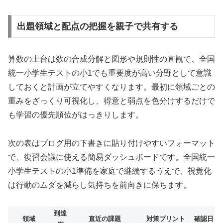
出題領域と配点の把握を親子で共有する
算数の土台は数の合成分解と図形や規則性の直観で、全国
統一小学生テストの小1でも重要度が高い分野として意識
しておくと計画が立てやすくなります。最初に領域ごとの
重みをざっくり可視化し、得意と弱点を色分けするだけで
も学習の優先順位がはっきりします。
次の表はブログ用の下書きに貼り付けやすいフォーマット
で、復習会議に使える簡易ダッシュボードです。全国統一
小学生テストの小1準備を家庭で継続するうえで、視覚化
は行動のムダを減らし気持ちを前向きに保ちます。
到達
領域
直近の課題
対策プリント
確認日