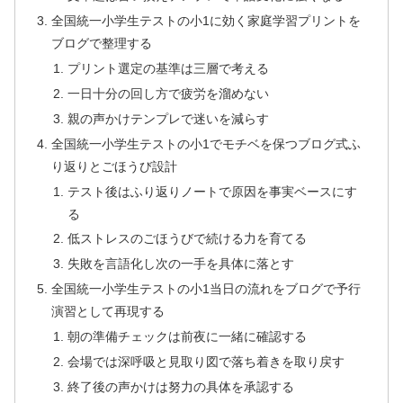
全国統一小学生テストの小1に効く家庭学習プリントを
ブログで整理する
プリント選定の基準は三層で考える
一日十分の回し方で疲労を溜めない
親の声かけテンプレで迷いを減らす
全国統一小学生テストの小1でモチベを保つブログ式ふ
り返りとごほうび設計
テスト後はふり返りノートで原因を事実ベースにす
る
低ストレスのごほうびで続ける力を育てる
失敗を言語化し次の一手を具体に落とす
全国統一小学生テストの小1当日の流れをブログで予行
演習として再現する
朝の準備チェックは前夜に一緒に確認する
会場では深呼吸と見取り図で落ち着きを取り戻す
終了後の声かけは努力の具体を承認する