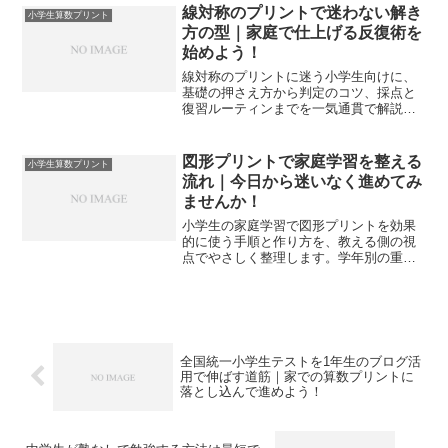
線対称のプリントで迷わない解き
小学生算数プリント
方の型｜家庭で仕上げる反復術を
始めよう！
線対称のプリントに迷う小学生向けに、
基礎の押さえ方から判定のコツ、採点と
復習ルーティンまでを一気通貫で解説し
ます。家庭で続く型と到達目標を示し、
自信を育てます。
図形プリントで家庭学習を整える
小学生算数プリント
流れ｜今日から迷いなく進めてみ
ませんか！
小学生の家庭学習で図形プリントを効果
的に使う手順と作り方を、教える側の視
点でやさしく整理します。学年別の重
点、作問テンプレ、反復計画まで一気通
貫で分かります。
全国統一小学生テストを1年生のブログ活
用で伸ばす道筋｜家での算数プリントに
落とし込んで進めよう！