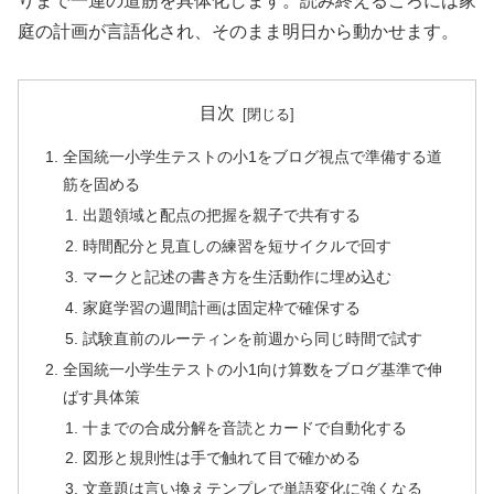
りまで一連の道筋を具体化します。読み終えるころには家
庭の計画が言語化され、そのまま明日から動かせます。
目次
全国統一小学生テストの小1をブログ視点で準備する道
筋を固める
出題領域と配点の把握を親子で共有する
時間配分と見直しの練習を短サイクルで回す
マークと記述の書き方を生活動作に埋め込む
家庭学習の週間計画は固定枠で確保する
試験直前のルーティンを前週から同じ時間で試す
全国統一小学生テストの小1向け算数をブログ基準で伸
ばす具体策
十までの合成分解を音読とカードで自動化する
図形と規則性は手で触れて目で確かめる
文章題は言い換えテンプレで単語変化に強くなる