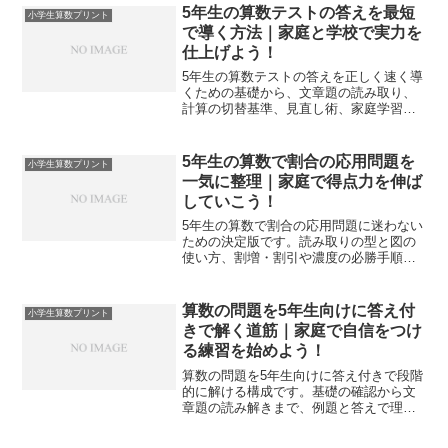
5年生の算数テストの答えを最短
小学生算数プリント
で導く方法｜家庭と学校で実力を
仕上げよう！
5年生の算数テストの答えを正しく速く導
くための基礎から、文章題の読み取り、
計算の切替基準、見直し術、家庭学習ル
ーティン、模擬テストの回し方まで網羅
し、今日の得点力に直結させます。
5年生の算数で割合の応用問題を
小学生算数プリント
一気に整理｜家庭で得点力を伸ば
していこう！
5年生の算数で割合の応用問題に迷わない
ための決定版です。読み取りの型と図の
使い方、割増・割引や濃度の必勝手順、
家庭学習プリントの回し方までを実例で
示し、得点力に直結させます。
算数の問題を5年生向けに答え付
小学生算数プリント
きで解く道筋｜家庭で自信をつけ
る練習を始めよう！
算数の問題を5年生向けに答え付きで段階
的に解ける構成です。基礎の確認から文
章題の読み解きまで、例題と答えで理解
を固め、家庭学習で得点力を伸ばす道筋
を示します。