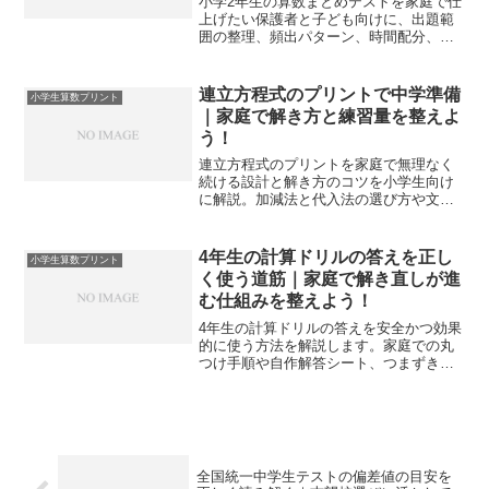
小学2年生の算数まとめテストを家庭で仕
上げたい保護者と子ども向けに、出題範
囲の整理、頻出パターン、時間配分、見
直し術、家庭学習の計画までを一気通貫
で解説します。プリント例の作り方や言
葉のつまずき予防も盛り込み、明日のテ
連立方程式のプリントで中学準備
小学生算数プリント
ストに間に合う実践手順を示します。
｜家庭で解き方と練習量を整えよ
う！
連立方程式のプリントを家庭で無理なく
続ける設計と解き方のコツを小学生向け
に解説。加減法と代入法の選び方や文章
題の読み解き、週間スケジュール作りま
で一気通貫で実践できます。
4年生の計算ドリルの答えを正し
小学生算数プリント
く使う道筋｜家庭で解き直しが進
む仕組みを整えよう！
4年生の計算ドリルの答えを安全かつ効果
的に使う方法を解説します。家庭での丸
つけ手順や自作解答シート、つまずき診
断、演習計画まで一連の型を示し、やり
直しが続く学習環境へ導きます。
全国統一中学生テストの偏差値の目安を