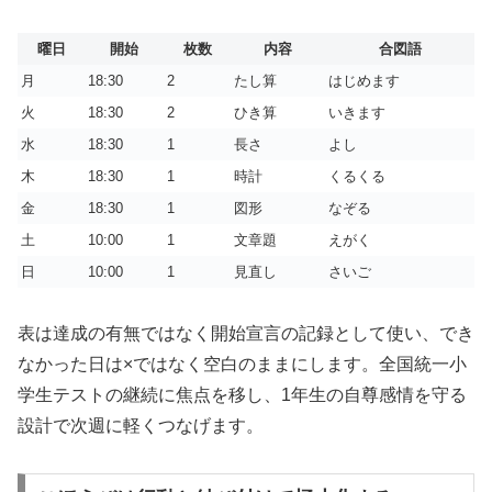
曜日
開始
枚数
内容
合図語
月
18:30
2
たし算
はじめます
火
18:30
2
ひき算
いきます
水
18:30
1
長さ
よし
木
18:30
1
時計
くるくる
金
18:30
1
図形
なぞる
土
10:00
1
文章題
えがく
日
10:00
1
見直し
さいご
表は達成の有無ではなく開始宣言の記録として使い、でき
なかった日は×ではなく空白のままにします。全国統一小
学生テストの継続に焦点を移し、1年生の自尊感情を守る
設計で次週に軽くつなげます。