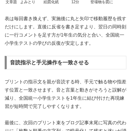
文章題
よみとり
絵図化紙
12分
登場物を図に
表は毎回書き換えず、実施後に丸と矢印で移動履歴を残す
だけにします。直後に反省を書き足すより、翌日の同時刻
に一行コメントを足す方が1年生の気分と合い、全国統一
小学生テストの学びの反復が安定します。
音読指示と手元操作を一致させる
プリントの指示文を親が音読する時、手元で触る物や指差
す位置と一致させます。音と言葉と動きがそろうと誤解が
減り、全国統一小学生テストを1年生に結び付けた再現練
習が短時間で完了しやすくなります。
最後に、次回のプリント束をブログ記事末尾に写真の代わ
りに「枚数と順番の文字列」で暗号化して残すと迷いが消