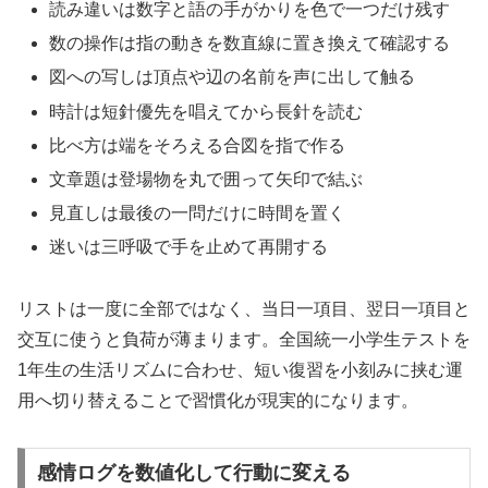
読み違いは数字と語の手がかりを色で一つだけ残す
数の操作は指の動きを数直線に置き換えて確認する
図への写しは頂点や辺の名前を声に出して触る
時計は短針優先を唱えてから長針を読む
比べ方は端をそろえる合図を指で作る
文章題は登場物を丸で囲って矢印で結ぶ
見直しは最後の一問だけに時間を置く
迷いは三呼吸で手を止めて再開する
リストは一度に全部ではなく、当日一項目、翌日一項目と
交互に使うと負荷が薄まります。全国統一小学生テストを
1年生の生活リズムに合わせ、短い復習を小刻みに挟む運
用へ切り替えることで習慣化が現実的になります。
感情ログを数値化して行動に変える