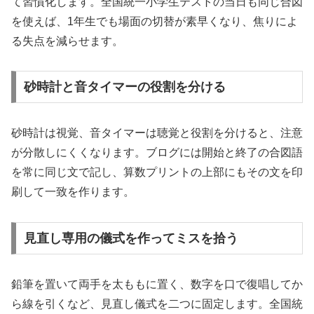
て習慣化します。全国統一小学生テストの当日も同じ合図
を使えば、1年生でも場面の切替が素早くなり、焦りによ
る失点を減らせます。
砂時計と音タイマーの役割を分ける
砂時計は視覚、音タイマーは聴覚と役割を分けると、注意
が分散しにくくなります。ブログには開始と終了の合図語
を常に同じ文で記し、算数プリントの上部にもその文を印
刷して一致を作ります。
見直し専用の儀式を作ってミスを拾う
鉛筆を置いて両手を太ももに置く、数字を口で復唱してか
ら線を引くなど、見直し儀式を二つに固定します。全国統