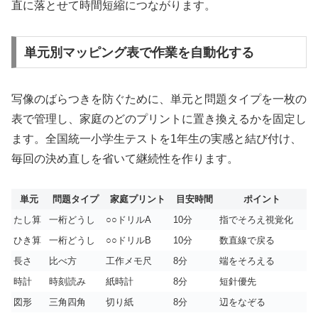
直に落とせて時間短縮につながります。
単元別マッピング表で作業を自動化する
写像のばらつきを防ぐために、単元と問題タイプを一枚の
表で管理し、家庭のどのプリントに置き換えるかを固定し
ます。全国統一小学生テストを1年生の実感と結び付け、
毎回の決め直しを省いて継続性を作ります。
単元
問題タイプ
家庭プリント
目安時間
ポイント
たし算
一桁どうし
○○ドリルA
10分
指でそろえ視覚化
ひき算
一桁どうし
○○ドリルB
10分
数直線で戻る
長さ
比べ方
工作メモ尺
8分
端をそろえる
時計
時刻読み
紙時計
8分
短針優先
図形
三角四角
切り紙
8分
辺をなぞる