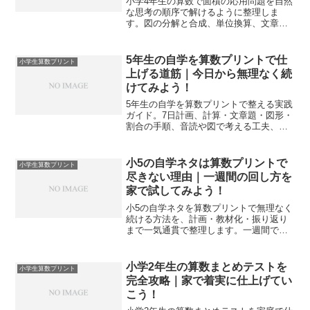
小学4年生の算数で面積の応用問題を自然
な思考の順序で解けるように整理しま
す。図の分解と合成、単位換算、文章題
の読み替えまで家庭で実践しやすい手順
で定着を狙えます。
5年生の自学を算数プリントで仕
小学生算数プリント
上げる道筋｜今日から無理なく続
けてみよう！
5年生の自学を算数プリントで整える実践
ガイド。7日計画、計算・文章題・図形・
割合の手順、音読や図で考える工夫、レ
ビューと模試運用まで具体化し、家庭で
迷わず力が積み上がります。
小5の自学ネタは算数プリントで
小学生算数プリント
尽きない理由｜一週間の回し方を
家で試してみよう！
小5の自学ネタを算数プリントで無理なく
続ける方法を、計画・教材化・振り返り
まで一気通貫で整理します。一週間で回
せる具体メニューとチェック表で、家庭
でも成果と手応えを実感しやすくなりま
す。
小学2年生の算数まとめテストを
小学生算数プリント
完全攻略｜家で着実に仕上げてい
こう！