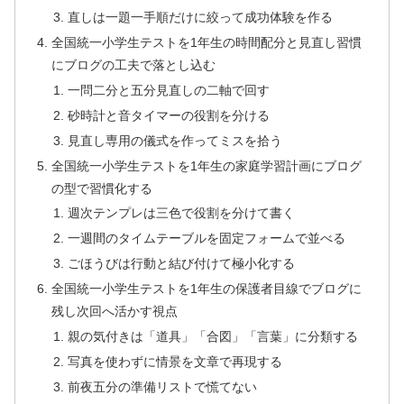
直しは一題一手順だけに絞って成功体験を作る
全国統一小学生テストを1年生の時間配分と見直し習慣
にブログの工夫で落とし込む
一問二分と五分見直しの二軸で回す
砂時計と音タイマーの役割を分ける
見直し専用の儀式を作ってミスを拾う
全国統一小学生テストを1年生の家庭学習計画にブログ
の型で習慣化する
週次テンプレは三色で役割を分けて書く
一週間のタイムテーブルを固定フォームで並べる
ごほうびは行動と結び付けて極小化する
全国統一小学生テストを1年生の保護者目線でブログに
残し次回へ活かす視点
親の気付きは「道具」「合図」「言葉」に分類する
写真を使わずに情景を文章で再現する
前夜五分の準備リストで慌てない