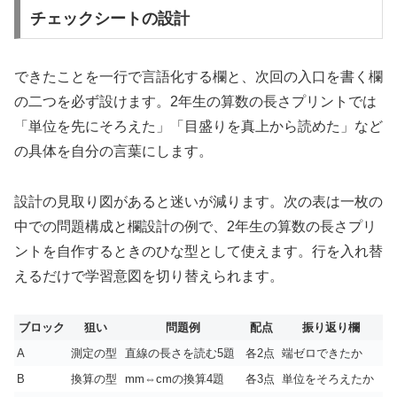
チェックシートの設計
できたことを一行で言語化する欄と、次回の入口を書く欄
の二つを必ず設けます。2年生の算数の長さプリントでは
「単位を先にそろえた」「目盛りを真上から読めた」など
の具体を自分の言葉にします。
設計の見取り図があると迷いが減ります。次の表は一枚の
中での問題構成と欄設計の例で、2年生の算数の長さプリ
ントを自作するときのひな型として使えます。行を入れ替
えるだけで学習意図を切り替えられます。
ブロック
狙い
問題例
配点
振り返り欄
A
測定の型
直線の長さを読む5題
各2点
端ゼロできたか
B
換算の型
mm⇔cmの換算4題
各3点
単位をそろえたか