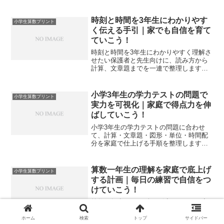
り図と手順表で自力で解ける流れを家庭
で整え、テスト前も迷いにくくします。
時刻と時間を3年生にわかりやす
小学生算数プリント
く伝える手引｜家でも自信を育て
ていこう！
時刻と時間を3年生にわかりやすく理解さ
せたい保護者と先生向けに、読み方から
計算、文章題までを一連で整理します。
家庭学習の回し方やプリント化の工夫も
具体化し、今日から迷わず使えます。
小学3年生の学力テストの問題で
小学生算数プリント
実力を可視化｜家庭で得点力を伸
ばしていこう！
小学3年生の学力テストの問題に合わせ
て、計算・文章題・図形・単位・時間配
分を家庭で仕上げる手順を整理します。
配点と頻出を踏まえた練習計画で、短期
間でも得点力を高められます。
算数一年生の理解を家庭で底上げ
小学生算数プリント
する計画｜毎日の練習で自信をつ
けていこう！
算数一年生でつまずきを減らしたいご家
庭向けに、単元の流れ、練習の工夫、文
章題の読み取り、図形と測定の体験、継
ホーム
検索
トップ
サイドバー