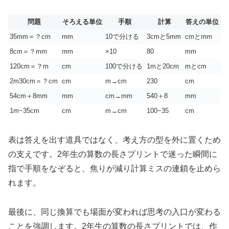
問題
そろえる単位
手順
計算
答えの単位
35mm＝？cm
mm
10で分ける
3cmと5mm
cmとmm
8cm＝？mm
mm
×10
80
mm
120cm＝？m
cm
100で分ける
1mと20cm
mとcm
2m30cm＝？cm
cm
m→cm
230
cm
54cm＋8mm
mm
cm→mm
540＋8
mm
1m−35cm
cm
m→cm
100−35
cm
表は答えを出す道具ではなく、考え方の型を外に置くため
の支えです。2年生の算数の長さプリントで迷った瞬間に
指で手順をなぞると、焦りが減り計算ミスの連鎖を止めら
れます。
最後に、同じ換算でも場面が変われば思考の入口が変わる
ことを強調します。2年生の算数の長さプリントでは、作