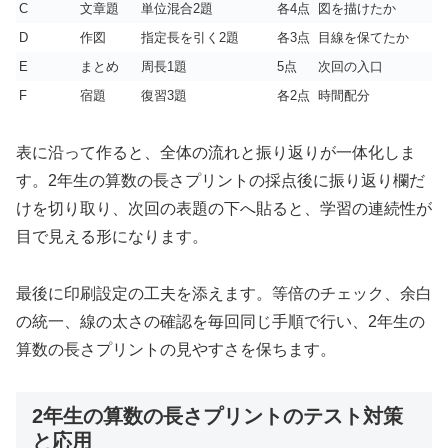
C
文章題
単位混合2題
各4点
図を描けたか
D
作図
指定長を引く2題
各3点
目線を保てたか
E
まとめ
周長1題
5点
次回の入口
F
宿題
復習3題
各2点
時間配分
表に沿って作ると、全体の流れと振り返りが一体化しま
す。2年生の算数の長さプリントの採点後に振り返り欄だ
けを切り取り、次回の表題の下へ貼ると、学習の連続性が
目で見える形になります。
最後に印刷設定の工夫を添えます。等倍のチェック、余白
の統一、線の太さの確認を毎回同じ手順で行い、2年生の
算数の長さプリントの見やすさを保ちます。
2年生の算数の長さプリントのテスト対策
と応用