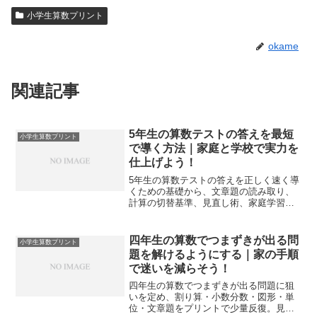
小学生算数プリント
okame
関連記事
5年生の算数テストの答えを最短
小学生算数プリント
で導く方法｜家庭と学校で実力を
仕上げよう！
5年生の算数テストの答えを正しく速く導
くための基礎から、文章題の読み取り、
計算の切替基準、見直し術、家庭学習ル
ーティン、模擬テストの回し方まで網羅
し、今日の得点力に直結させます。
四年生の算数でつまずきが出る問
小学生算数プリント
題を解けるようにする｜家の手順
で迷いを減らそう！
四年生の算数でつまずきが出る問題に狙
いを定め、割り算・小数分数・図形・単
位・文章題をプリントで少量反復。見取