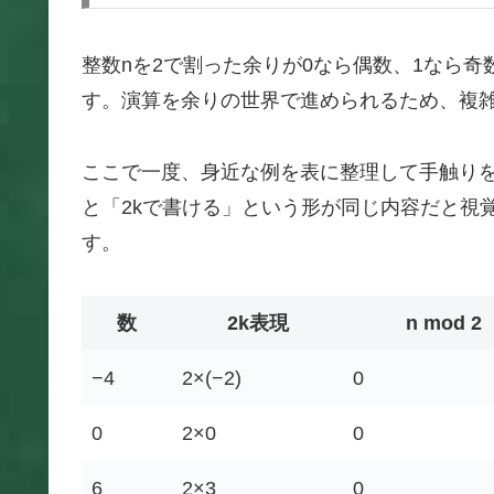
整数nを2で割った余りが0なら偶数、1なら奇
す。演算を余りの世界で進められるため、複
ここで一度、身近な例を表に整理して手触りを
と「2kで書ける」という形が同じ内容だと視
す。
数
2k表現
n mod 2
−4
2×(−2)
0
0
2×0
0
6
2×3
0