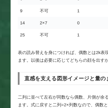
9
不可
1
14
2×7
0
25
不可
1
表の読み替えを身につければ、偶数とは2k表
ます。以後は必要に応じてどちらの顔を出す
直感を支える図形イメージと量の
二列に並べて左右が同数なら偶数、片側が余
ます。式に戻すと二列=2×列数なので、偶数