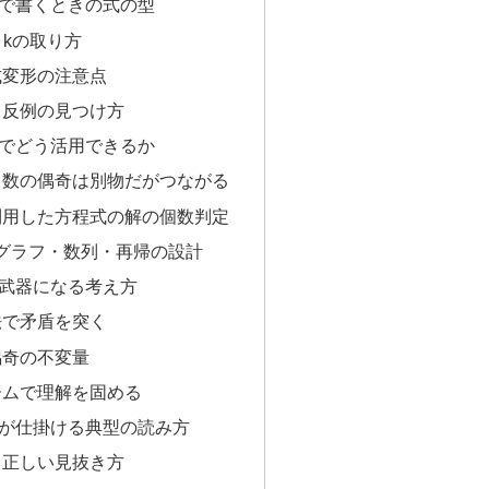
で書くときの式の型
とkの取り方
式変形の注意点
と反例の見つけ方
でどう活用できるか
と数の偶奇は別物だがつながる
利用した方程式の解の個数判定
るグラフ・数列・再帰の設計
武器になる考え方
法で矛盾を突く
偶奇の不変量
ームで理解を固める
が仕掛ける典型の読み方
と正しい見抜き方