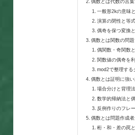
偶数とは代数の言葉
一般形2kの意味
演算の閉性と等
偶奇を保つ変換
偶数とは関数の問題
偶関数・奇関数
関数値の偶奇を
mod2で整理す
偶数とは証明に強い
場合分けと背理
数学的帰納法と
反例作りのフレ
偶数とは問題作成者
桁・和・差の罠