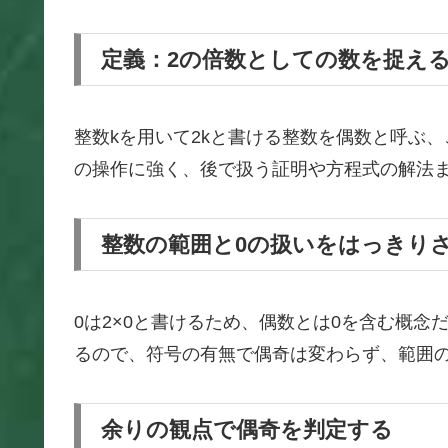
定義：2の倍数としての数を捉え
整数kを用いて2kと書ける整数を偶数と呼ぶ
の操作に強く、後で扱う証明や方程式の解法
整数の範囲と0の扱いをはっきり
0は2×0と書けるため、偶数とは0を含む概念
るので、符号の有無で偶奇は変わらず、範囲
余りの観点で偶奇を判定する