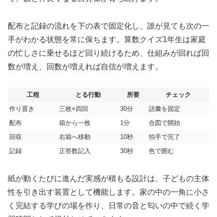
配布と記録の流れを下の表で固定化し、誰が見ても次の一
手がわかる状態を常に保ちます。算数クイズ1年生は家庭
の忙しさに乗せるほど回り続けるため、仕組みが回れば回
数が増え、回数が増えれば自信が増えます。
工程
とる行動
所要
チェック
作り置き
三枚×四回
30分
語彙を固定
配布
箱から一枚
1分
合図で開始
回収
右箱へ移動
10秒
拍手で完了
記録
正答数記入
30秒
色で囲む
紙が動くたびに進んだ実感が積もる設計は、子どもの主体
性を引き出す装置として機能します。家の中の一角に小さ
く完結する学びの場を作り、日常の音と匂いの中で続く学