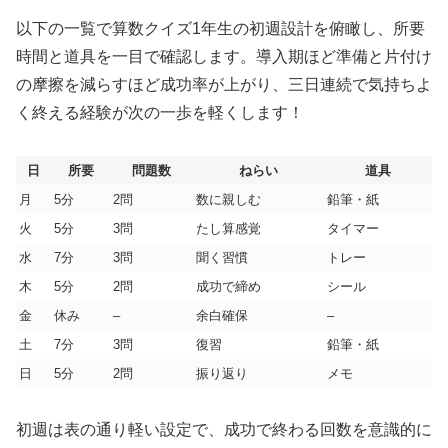
以下の一覧で算数クイズ1年生の初週設計を俯瞰し、所要
時間と道具を一目で確認します。導入期ほど準備と片付け
の摩擦を減らすほど成功率が上がり、三日連続で気持ちよ
く終える経験が次の一歩を軽くします！
日
所要
問題数
ねらい
道具
月
5分
2問
数に親しむ
鉛筆・紙
火
5分
3問
たし算感覚
タイマー
水
7分
3問
聞く習慣
トレー
木
5分
2問
成功で締め
シール
金
休み
–
余白確保
–
土
7分
3問
復習
鉛筆・紙
日
5分
2問
振り返り
メモ
初週は表の通り軽い設定で、成功で終わる回数を意識的に