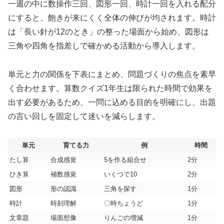
一週の中に数操作三回、図形一回、時計一回を入れる配分
にすると、飽きが来にくく全体の伸びが均されます。時計
は「長い針が12のとき」の整った場面から始め、図形は
三角や四角を指差しで確かめる活動から導入します。
単元と力の関係を下表にまとめ、問題づくりの焦点を素早
く合わせます。算数クイズ1年生は限られた時間で効果を
出す必要があるため、一問に込める目的を明確にし、出題
の言い回しを固定して迷いを減らします。
単元
育てる力
例
時間
たし算
合成感覚
5を作る組合せ
2分
ひき算
補数感覚
いくつで10
2分
図形
形の認識
三角を探す
1分
時計
時刻理解
〇時ちょうど
1分
文章題
場面想像
りんごの増減
1分