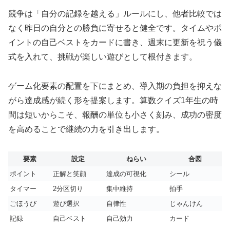
競争は「自分の記録を越える」ルールにし、他者比較では
なく昨日の自分との勝負に寄せると健全です。タイムやポ
イントの自己ベストをカードに書き、週末に更新を祝う儀
式を入れて、挑戦が楽しい遊びとして根付きます。
ゲーム化要素の配置を下にまとめ、導入期の負担を抑えな
がら達成感が続く形を提案します。算数クイズ1年生の時
間は短いからこそ、報酬の単位も小さく刻み、成功の密度
を高めることで継続の力を引き出します。
要素
設定
ねらい
合図
ポイント
正解と笑顔
達成の可視化
シール
タイマー
2分区切り
集中維持
拍手
ごほうび
遊び選択
自律性
じゃんけん
記録
自己ベスト
自己効力
カード