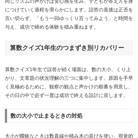
同じリズムの声かけは安心感を生み、子どもが答え方を身
につけていく過程を滑らかにします。誤答の直後は正否を
言い切らず、「もう一回ゆっくり言ってみよう」と時間を
与え、成功で締める体験を積み重ねます。
算数クイズ1年生のつまずき別リカバリー
算数クイズ1年生で誤答が続く場面は、数の大小、くり上
がり、文章題の状況理解の三つに集中します。原因を手早
く見極めるために、観察の観点と声かけの順番を用意し、
その日の中で必ず一度は成功で終える設計に戻します。
数の大小で止まるときの対処
大小が曖昧なときは数直線や積み木の並びを使い、視覚的