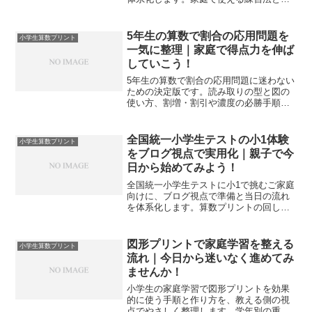
リント設計のコツを示し、つまずきを減
らして自信を育てます。
5年生の算数で割合の応用問題を
小学生算数プリント
一気に整理｜家庭で得点力を伸ば
していこう！
5年生の算数で割合の応用問題に迷わない
ための決定版です。読み取りの型と図の
使い方、割増・割引や濃度の必勝手順、
家庭学習プリントの回し方までを実例で
示し、得点力に直結させます。
全国統一小学生テストの小1体験
小学生算数プリント
をブログ視点で実用化｜親子で今
日から始めてみよう！
全国統一小学生テストに小1で挑むご家庭
向けに、ブログ視点で準備と当日の流れ
を体系化します。算数プリントの回し方
や声かけ、ふり返りの型まで具体化し、
今日から迷いなく進められます。
図形プリントで家庭学習を整える
小学生算数プリント
流れ｜今日から迷いなく進めてみ
ませんか！
小学生の家庭学習で図形プリントを効果
的に使う手順と作り方を、教える側の視
点でやさしく整理します。学年別の重