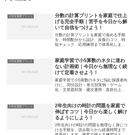
分数の計算プリントを家庭で仕上
小学生算数プリント
げる完全手順｜苦手を今日から解
いて自信をつけよう！
分数の計算プリントを家庭で進める手順
を、時間配分から設計、反復のコツ、時
短チェック、応用練習まで体系化しま
す。迷いを減らし、成果が見えるプリン
ト運用で得点と自信を同時に高めます。
家庭学習で小5算数のネタに迷わ
小学生算数プリント
ない計画術｜今日から無理なく続
けて定着させよう！
家庭学習で小5算数のネタに悩む保護者向
けに、30分設計・単元別実例・ゲーム
化・文章題対策・週次運用・直前仕上げ
までを体系化します。今日から迷わず回
せる具体策で成果を固めます。
2年生向けの時計の問題を家庭で
小学生算数プリント
伸ばすコツ｜今日から楽しく解け
るようにしよう！
2年生向けの時計の問題を無理なく身につ
ける手順を、読み取りから経過時間まで
体系化します。家庭で使える練習法とプ