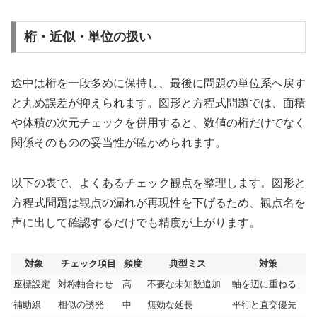
桁・近似・単位の扱い
途中は桁を一段多めに保持し、最後に問題の単位系へ戻す
と丸め誤差が抑えられます。図形と方程式問題では、面積
や体積の次元チェックを併用すると、数値の桁だけでなく
関係そのものの妥当性が確かめられます。
以下の表で、よくあるチェック観点を整理します。図形と
方程式問題は観点の漏れが再現性を下げるため、観点名を
声に出して確認するだけでも精度が上がります。
対象
チェック項目
頻度
典型ミス
対策
座標設定
対称軸合わせ
高
不要な未知数追加
軸を辺に重ねる
補助線
相似の誘発
中
無効な延長
平行と直交優先