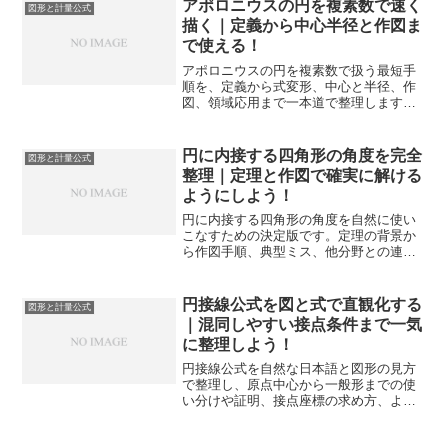
アポロニウスの円を複素数で速く
図形と計量公式
描く｜定義から中心半径と作図ま
で使える！
アポロニウスの円を複素数で扱う最短手
順を、定義から式変形、中心と半径、作
図、領域応用まで一本道で整理します。
比の読み替えや特殊値も例示し、試験や
演習で迷いを減らせます。
円に内接する四角形の角度を完全
図形と計量公式
整理｜定理と作図で確実に解ける
ようにしよう！
円に内接する四角形の角度を自然に使い
こなすための決定版です。定理の背景か
ら作図手順、典型ミス、他分野との連携
まで網羅し、入試や定期テストで迷わず
得点につなげます。
円接線公式を図と式で直観化する
図形と計量公式
｜混同しやすい接点条件まで一気
に整理しよう！
円接線公式を自然な日本語と図形の見方
で整理し、原点中心から一般形までの使
い分けや証明、接点座標の求め方、よく
あるミス対策まで実戦的に解説します。