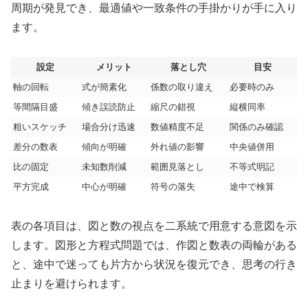
周期が発見でき、最適値や一致条件の手掛かりが手に入り
ます。
設定
メリット
落とし穴
目安
軸の回転
式が簡素化
係数の取り違え
必要時のみ
等間隔目盛
傾き誤読防止
縮尺の錯視
縦横同率
粗いスケッチ
場合分け迅速
数値精度不足
関係のみ確認
差分の数表
傾向が明確
外れ値の影響
中央値併用
比の固定
未知数削減
範囲見落とし
不等式明記
平方完成
中心が明確
符号の落失
途中で検算
表の各項目は、図と数の視点を二系統で用意する意図を示
します。図形と方程式問題では、作図と数表の両輪がある
と、途中で迷っても片方から状況を復元でき、思考の行き
止まりを避けられます。