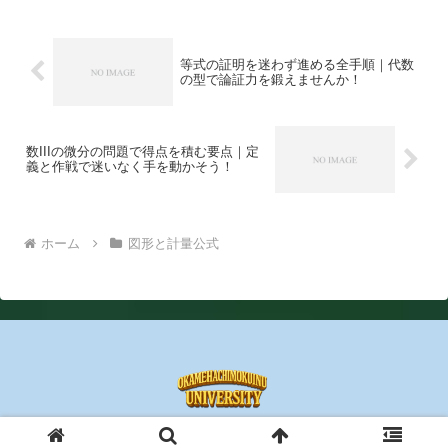
等式の証明を迷わず進める全手順｜代数
の型で論証力を鍛えませんか！
数IIIの微分の問題で得点を積む要点｜定
義と作戦で迷いなく手を動かそう！
ホーム
図形と計量公式
© 2025 おかめはちもくいぬの数学大学.