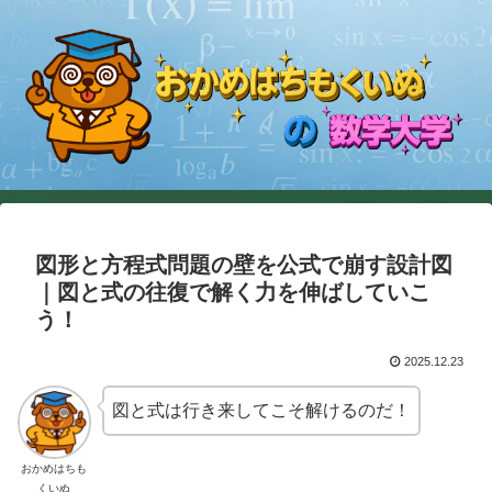
図形と方程式問題の壁を公式で崩す設計図
｜図と式の往復で解く力を伸ばしていこ
う！
2025.12.23
図と式は行き来してこそ解けるのだ！
おかめはちも
くいぬ