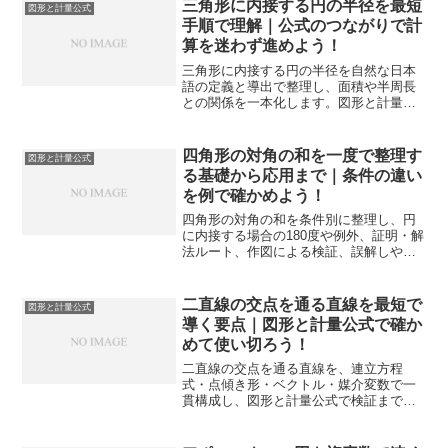
三角形に内接する円の半径を最短
図形と計量公式
手順で理解｜公式のつながりで計
算を迷わず進めよう！
三角形に内接する円の半径を自然な日本
語の定義と導出で整理し、面積や半周長
との関係を一本化します。図形と計量公
式をつなげ、入試から実務計算まで迷わ
ず使える形に落とし込みます。
四角形の対角の和を一度で整理す
図形と計量公式
る基礎から応用まで｜条件の違い
を例で確かめよう！
四角形の対角の和を条件別に整理し、円
に内接する場合の180度や例外、証明・解
法ルート、作図による検証、誤解しやす
い境界事例までを独自解説します。
二直線の交点を通る直線を最短で
図形と計量公式
導く要点｜図形と計量公式で確か
めて使い切ろう！
二直線の交点を通る直線を、連立方程
式・点傾き形・ベクトル・媒介変数で一
貫構成し、図形と計量公式で検証まで完
結します。手順表と例外分岐で試験でも
迷わず適用できる理解へ進めます。