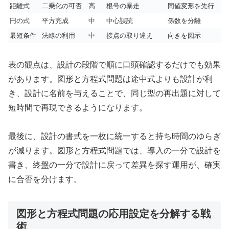
距離式
二乗化の可否
高
根号の暴走
同値変形を先行
円の式
平方完成
中
中心誤読
係数を分離
最短条件
法線の利用
中
接点の取り違え
向きを図示
表の観点は、設計の段階で順に口頭確認するだけでも効果
があります。図形と方程式問題は途中式よりも設計が利
き、設計に名前を与えることで、同じ型の再出題に対して
短時間で再現できるようになります。
最後に、設計の書式を一枚に統一すると持ち時間のゆらぎ
が減ります。図形と方程式問題では、導入の一分で設計を
書き、終盤の一分で設計に戻って差異を探す運用が、確実
に合否を分けます。
図形と方程式問題の応用設定を分解する戦
術