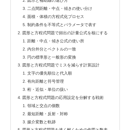
図示と補助線の選び方
二点間距離・中点・傾きの使い分け
面積・体積の方程式化プロセス
制約条件を不等式とパラメータで表す
図形と方程式問題で頻出の計量公式を核にする
距離・中点・傾き公式の使い所
内分外分とベクトルの一致
円の標準形と一般形の変換
図形と方程式問題でミスを減らす計算設計
文字の優先順位と代入順
有向距離と符号管理
桁・近似・単位の扱い
図形と方程式問題の応用設定を分解する戦術
領域と交点の個数
最短距離・反射・対称
媒介変数と軌跡
図形と方程式問題を速く解くための作図と数表