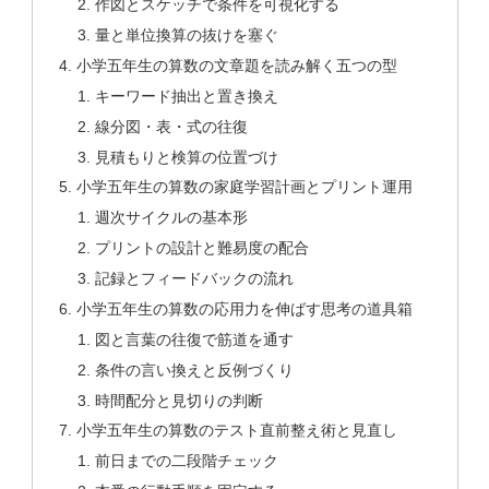
作図とスケッチで条件を可視化する
量と単位換算の抜けを塞ぐ
小学五年生の算数の文章題を読み解く五つの型
キーワード抽出と置き換え
線分図・表・式の往復
見積もりと検算の位置づけ
小学五年生の算数の家庭学習計画とプリント運用
週次サイクルの基本形
プリントの設計と難易度の配合
記録とフィードバックの流れ
小学五年生の算数の応用力を伸ばす思考の道具箱
図と言葉の往復で筋道を通す
条件の言い換えと反例づくり
時間配分と見切りの判断
小学五年生の算数のテスト直前整え術と見直し
前日までの二段階チェック