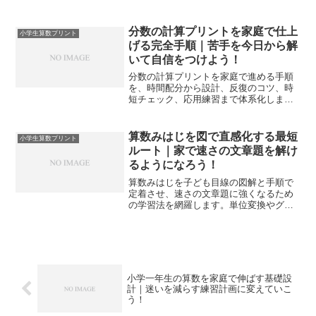
説します。家庭学習でも使いやすいプリ
ント形式の例題と答えで理解が深まりま
す。苦手な子でもステップごとの解き方
分数の計算プリントを家庭で仕上
小学生算数プリント
で割合の考え方をつかみやすくなりま
げる完全手順｜苦手を今日から解
す。
いて自信をつけよう！
分数の計算プリントを家庭で進める手順
を、時間配分から設計、反復のコツ、時
短チェック、応用練習まで体系化しま
す。迷いを減らし、成果が見えるプリン
ト運用で得点と自信を同時に高めます。
算数みはじを図で直感化する最短
小学生算数プリント
ルート｜家で速さの文章題を解け
るようになろう！
算数みはじを子ども目線の図解と手順で
定着させ、速さの文章題に強くなるため
の学習法を網羅します。単位変換やグラ
フ化、差速や区間の考え方まで、家庭で
無理なく進む実践プリント術を解説しま
す。
小学一年生の算数を家庭で伸ばす基礎設
計｜迷いを減らす練習計画に変えていこ
う！