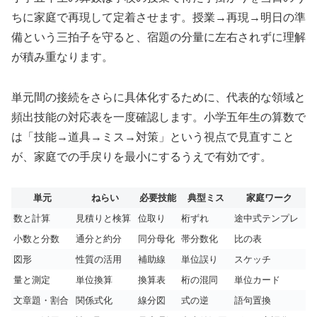
ちに家庭で再現して定着させます。授業→再現→明日の準
備という三拍子を守ると、宿題の分量に左右されずに理解
が積み重なります。
単元間の接続をさらに具体化するために、代表的な領域と
頻出技能の対応表を一度確認します。小学五年生の算数で
は「技能→道具→ミス→対策」という視点で見直すこと
が、家庭での手戻りを最小にするうえで有効です。
単元
ねらい
必要技能
典型ミス
家庭ワーク
数と計算
見積りと検算
位取り
桁ずれ
途中式テンプレ
小数と分数
通分と約分
同分母化
帯分数化
比の表
図形
性質の活用
補助線
単位誤り
スケッチ
量と測定
単位換算
換算表
桁の混同
単位カード
文章題・割合
関係式化
線分図
式の逆
語句置換