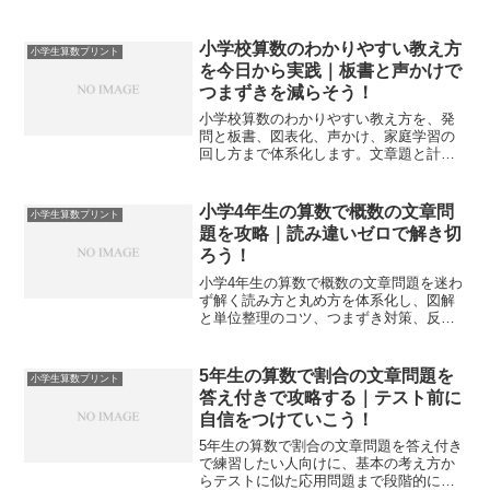
画、計算・図形・文章題の型、続く仕組
みまで実例で示します。
小学校算数のわかりやすい教え方
小学生算数プリント
を今日から実践｜板書と声かけで
つまずきを減らそう！
小学校算数のわかりやすい教え方を、発
問と板書、図表化、声かけ、家庭学習の
回し方まで体系化します。文章題と計算
の切り分けやプリント活用で、つまずき
を減らす実践手順を提示します。
小学4年生の算数で概数の文章問
小学生算数プリント
題を攻略｜読み違いゼロで解き切
ろう！
小学4年生の算数で概数の文章問題を迷わ
ず解く読み方と丸め方を体系化し、図解
と単位整理のコツ、つまずき対策、反復
プリント、テスト本番の時間配分まで実
践的に示します。
5年生の算数で割合の文章問題を
小学生算数プリント
答え付きで攻略する｜テスト前に
自信をつけていこう！
5年生の算数で割合の文章問題を答え付き
で練習したい人向けに、基本の考え方か
らテストに似た応用問題まで段階的に解