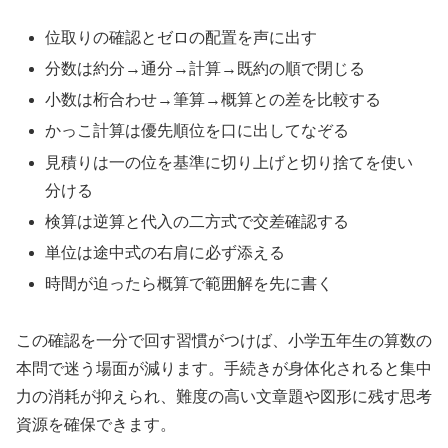
位取りの確認とゼロの配置を声に出す
分数は約分→通分→計算→既約の順で閉じる
小数は桁合わせ→筆算→概算との差を比較する
かっこ計算は優先順位を口に出してなぞる
見積りは一の位を基準に切り上げと切り捨てを使い
分ける
検算は逆算と代入の二方式で交差確認する
単位は途中式の右肩に必ず添える
時間が迫ったら概算で範囲解を先に書く
この確認を一分で回す習慣がつけば、小学五年生の算数の
本問で迷う場面が減ります。手続きが身体化されると集中
力の消耗が抑えられ、難度の高い文章題や図形に残す思考
資源を確保できます。