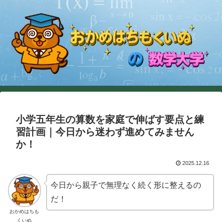
小学五年生の算数を家庭で伸ばす要点と練
習計画｜今日から迷わず進めてみません
か！
2025.12.16
今日から親子で無理なく続く形に整えるの
だ！
おかめはちも
くいぬ