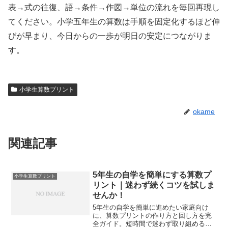
表→式の往復、語→条件→作図→単位の流れを毎回再現し
てください。小学五年生の算数は手順を固定化するほど伸
びが早まり、今日からの一歩が明日の安定につながりま
す。
小学生算数プリント
okame
関連記事
5年生の自学を簡単にする算数プ
小学生算数プリント
リント｜迷わず続くコツを試しま
せんか！
5年生の自学を簡単に進めたい家庭向け
に、算数プリントの作り方と回し方を完
全ガイド。短時間で迷わず取り組める計