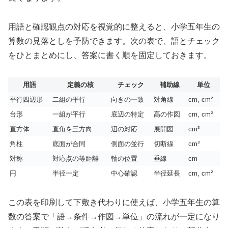
用語と確認観点の対応を視覚的に整えると、小学五年生の
算数の見落としを予防できます。次の表で、語とチェック
をひとまとめにし、答案に書く順を固定しておきます。
用語
定義の核
チェック
補助線
単位
平行四辺形
二組の平行
向きの一致
対角線
cm, cm²
台形
一組が平行
底辺の特定
高の作図
cm, cm²
直方体
直角を三方向
辺の対応
展開図
cm³
角柱
底面が合同
側面の並行
切断線
cm³
対称
対応点の等距離
軸の位置
垂線
cm
円
半径一定
中心確認
半径延長
cm, cm²
この表を印刷して下敷き代わりに使えば、小学五年生の算
数の答案で「語→条件→作図→単位」の流れが一定になり