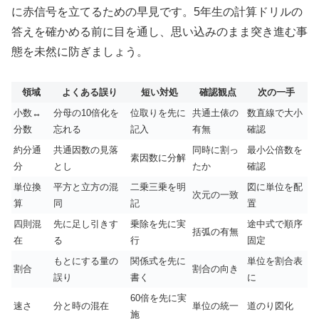
に赤信号を立てるための早見です。5年生の計算ドリルの
答えを確かめる前に目を通し、思い込みのまま突き進む事
態を未然に防ぎましょう。
領域
よくある誤り
短い対処
確認観点
次の一手
小数↔
分母の10倍化を
位取りを先に
共通土俵の
数直線で大小
分数
忘れる
記入
有無
確認
約分通
共通因数の見落
同時に割っ
最小公倍数を
素因数に分解
分
とし
たか
確認
単位換
平方と立方の混
二乗三乗を明
図に単位を配
次元の一致
算
同
記
置
四則混
先に足し引きす
乗除を先に実
途中式で順序
括弧の有無
在
る
行
固定
もとにする量の
関係式を先に
単位を割合表
割合
割合の向き
誤り
書く
に
60倍を先に実
速さ
分と時の混在
単位の統一
道のり図化
施