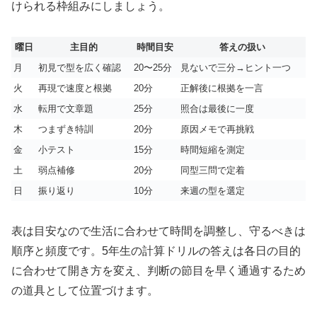
けられる枠組みにしましょう。
曜日
主目的
時間目安
答えの扱い
月
初見で型を広く確認
20〜25分
見ないで三分→ヒント一つ
火
再現で速度と根拠
20分
正解後に根拠を一言
水
転用で文章題
25分
照合は最後に一度
木
つまずき特訓
20分
原因メモで再挑戦
金
小テスト
15分
時間短縮を測定
土
弱点補修
20分
同型三問で定着
日
振り返り
10分
来週の型を選定
表は目安なので生活に合わせて時間を調整し、守るべきは
順序と頻度です。5年生の計算ドリルの答えは各日の目的
に合わせて開き方を変え、判断の節目を早く通過するため
の道具として位置づけます。