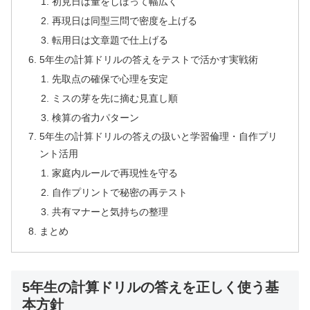
初見日は量をしぼって幅広く
再現日は同型三問で密度を上げる
転用日は文章題で仕上げる
5年生の計算ドリルの答えをテストで活かす実戦術
先取点の確保で心理を安定
ミスの芽を先に摘む見直し順
検算の省力パターン
5年生の計算ドリルの答えの扱いと学習倫理・自作プリ
ント活用
家庭内ルールで再現性を守る
自作プリントで秘密の再テスト
共有マナーと気持ちの整理
まとめ
5年生の計算ドリルの答えを正しく使う基
本方針