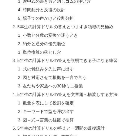
途中式の書き方と消しゴムの使い方
時間配分と反復の設計
親子での声かけと役割分担
5年生の計算ドリルの答えとつまずき領域の見極め
小数と分数の変換で迷うとき
約分と通分の優先順位
単位換算の落とし穴
5年生の計算ドリルの答えを説明できる子になる練習
式の骨組みを先に声に出す
図と対応させて根拠を一言で言う
友だちや家族への30秒ミニ授業
5年生の計算ドリルの答えを文章題へ橋渡しする方法
数量を表にして役割を確定
キーワードで型を呼び出す
図→式→言葉の往復で検算
5年生の計算ドリルの答えと一週間の反復設計