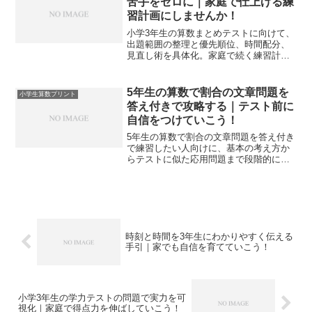
苦手をゼロに｜家庭で仕上げる練
習計画にしませんか！
小学3年生の算数まとめテストに向けて、
出題範囲の整理と優先順位、時間配分、
見直し術を具体化。家庭で続く練習計画
と単元別の対策で、頻出パターンを自力
で解ける状態へ導きます。
5年生の算数で割合の文章問題を
小学生算数プリント
答え付きで攻略する｜テスト前に
自信をつけていこう！
5年生の算数で割合の文章問題を答え付き
で練習したい人向けに、基本の考え方か
らテストに似た応用問題まで段階的に解
説します。家庭学習でも使いやすいプリ
ント形式の例題と答えで理解が深まりま
す。苦手な子でもステップごとの解き方
で割合の考え方をつかみやすくなりま
す。
時刻と時間を3年生にわかりやすく伝える
手引｜家でも自信を育てていこう！
小学3年生の学力テストの問題で実力を可
視化｜家庭で得点力を伸ばしていこう！