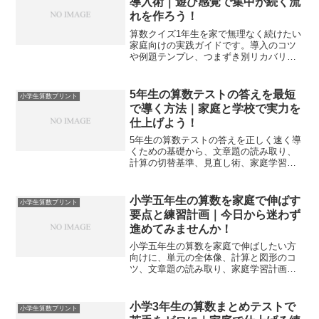
導入術｜遊び感覚で集中が続く流
れを作ろう！
算数クイズ1年生を家で無理なく続けたい
家庭向けの実践ガイドです。導入のコツ
や例題テンプレ、つまずき別リカバリ
ー、ゲーム化の工夫、プリント管理まで
を一冊化します。
5年生の算数テストの答えを最短
小学生算数プリント
で導く方法｜家庭と学校で実力を
仕上げよう！
5年生の算数テストの答えを正しく速く導
くための基礎から、文章題の読み取り、
計算の切替基準、見直し術、家庭学習ル
ーティン、模擬テストの回し方まで網羅
し、今日の得点力に直結させます。
小学五年生の算数を家庭で伸ばす
小学生算数プリント
要点と練習計画｜今日から迷わず
進めてみませんか！
小学五年生の算数を家庭で伸ばしたい方
向けに、単元の全体像、計算と図形のコ
ツ、文章題の読み取り、家庭学習計画、
テスト直前の整え方まで実践的にまとめ
ます。
小学3年生の算数まとめテストで
小学生算数プリント