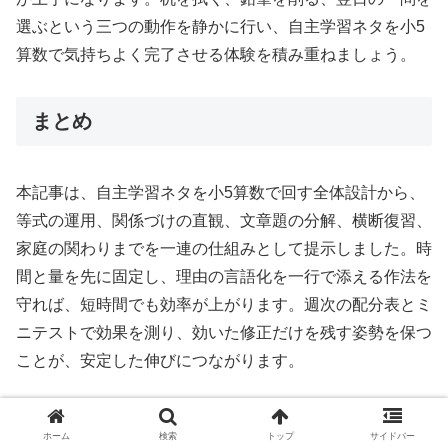
選ぶという三つの動作を静かに行い、自主学習ネタを小5
算数で気持ちよく完了させる体験を積み重ねましょう。
まとめ
本記事は、自主学習ネタを小5算数で回す全体設計から、
等式の運用、関係づけの直観、文章題の分解、横断復習、
家庭の関わりまでを一連の仕組みとして提示しました。時
間と量を先に固定し、理由の言語化を一行で添える作法を
守れば、短時間でも効率が上がります。週次の配分表とミ
ニテストで効果を測り、効いた修正だけを残す姿勢を保つ
ことが、安定した伸びにつながります。
代数と関数解法
ホーム
検索
トップ
サイドバー