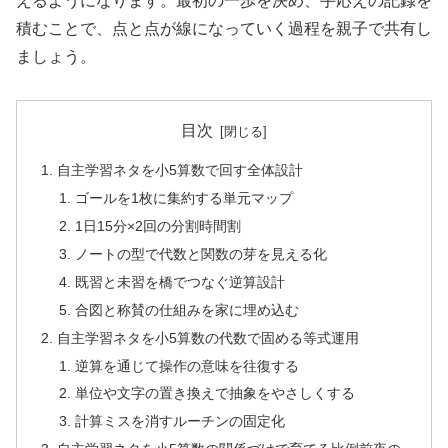
えるようになります。最初の一歩を決め、手応えの記録を
積むことで、点と点が線になっていく過程を親子で共有し
ましょう。
目次
自主学習ネタを小5算数で回す全体設計
ゴールを1枚に集約する単元マップ
1日15分×2回の分割時間割
ノートの型で代数と関数の芽を見える化
既習と未習を橋でつなぐ逆算設計
合図と称賛の仕組みを家に埋め込む
自主学習ネタを小5算数の代数で固める等式運用
逆算を通じて操作の意味を往復する
単位や文字の置き換えで抽象をやさしくする
計算ミスを消すルーチンの固定化