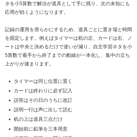
タを小5算数で解法が道具として手に残り、次の未知にも
応用が効くようになります。
記録の運用を滑らかにするため、道具ごとに置き場と時間
を固定します。例えばタイマーは机の左、カードは右、ノ
ートは中央と決めるだけで迷いが減り、自主学習ネタを小
5算数で着手から終了までの動線が一本化し、集中の立ち
上がりが速まります。
タイマーは同じ位置に置く
カードは終わりに必ず記入
誤答はその日のうちに改訂
説明一行は声に出して読む
机の上は道具三点だけ
開始前に鉛筆を三本用意