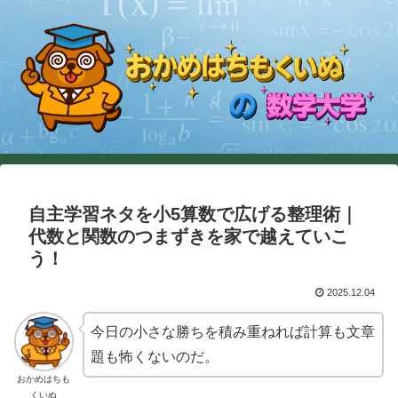
自主学習ネタを小5算数で広げる整理術｜
代数と関数のつまずきを家で越えていこ
う！
2025.12.04
今日の小さな勝ちを積み重ねれば計算も文章
題も怖くないのだ。
おかめはちも
くいぬ