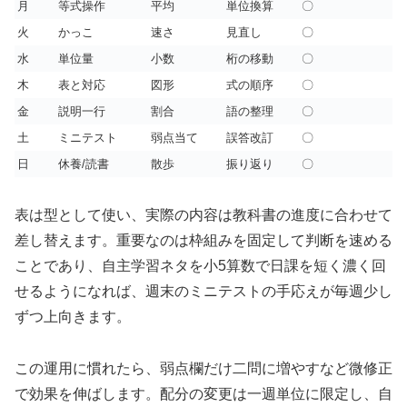
月
等式操作
平均
単位換算
〇
火
かっこ
速さ
見直し
〇
水
単位量
小数
桁の移動
〇
木
表と対応
図形
式の順序
〇
金
説明一行
割合
語の整理
〇
土
ミニテスト
弱点当て
誤答改訂
〇
日
休養/読書
散歩
振り返り
〇
表は型として使い、実際の内容は教科書の進度に合わせて
差し替えます。重要なのは枠組みを固定して判断を速める
ことであり、自主学習ネタを小5算数で日課を短く濃く回
せるようになれば、週末のミニテストの手応えが毎週少し
ずつ上向きます。
この運用に慣れたら、弱点欄だけ二問に増やすなど微修正
で効果を伸ばします。配分の変更は一週単位に限定し、自