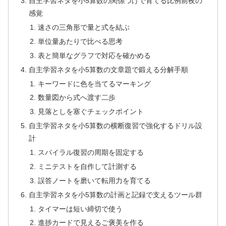
自主学習ネタを小5算数の関係づけで育てる比例前夜の
感覚
速さの三角形で量と式を結ぶ
単位量あたりで比べる思考
表と簡単なグラフで対応を確かめる
自主学習ネタを小5算数の文章題で鍛える分解手順
キーワードに色を当てるマーキング
数量図から式へ渡す二歩
見落としを塞ぐチェックポイント
自主学習ネタを小5算数の横断復習で強化するドリル設
計
スパイラル復習の周期を固定する
ミニテストを自作して計測する
誤答ノートを磨いて転用力を育てる
自主学習ネタを小5算数の計画と記録で支えるツール群
タイマーは短い締切で使う
進捗カードで見えるご褒美を作る