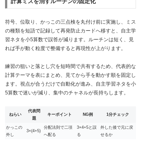
計算ミスを消すルーチンの固定化
符号、位取り、かっこの三点検を丸付け前に実施し、ミス
の種類を短語で記録して再発防止カードへ移すと、自主学
習ネタを小5算数で誤答が減ります。ルーチンは短く、見
れば手が動く粒度で整備すると再現性が上がります。
練習の狙いと落とし穴を短時間で共有するため、代表的な
計算テーマを表にまとめ、見てから手を動かす順を固定し
ます。視点が合うだけで自動化が進み、自主学習ネタを小
5算数で迷いが減り、集中のチャネルが長持ちします。
代表問
ねらい
キーポイント
NG例
1分チェック
題
かっこの
分配法則で二項
3×4+5と誤
外した後で元に戻
3×(4+5)
外し
へ配る
る
せるか