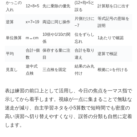
かっこの
(12+8)×5と
12+8×5
先に乗除の優先
計算順を口に出す
入れ
誤る
片側だけに
等式記号の意味を
逆算
x+7=19
両辺に同じ操作
−7
説明
10倍や1/10の関
位をずらし
単位換算
m↔cm
1あたりで確認
係
忘れ
合計÷個
保存する量に注
合計を取り
平均
逆算で検証
数
目
違え
途中式
結果のみ丸
見直し
三点検を固定
根拠に○を付ける
点検
付け
表は練習の前口上として活用し、今日の焦点を一マス指で
示してから着手します。視線が一点に集まることで無駄な
迷走が減り、自主学習ネタを小5算数で短時間でも密度の
高い演習へ切り替えやすくなり、誤答の分類も自然に定着
します。