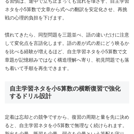
る習慣は、途中で立ち止まっても流れを壊さず、自主学習
ネタを小5算数で文章から式への翻訳を安定化させ、再挑
戦の心理的負担を下げます。
慣れてきたら、同型問題を三題並べ、語の違いだけに注意
して変化点を言語化します。語の差が式の差にどう映るか
を比べる経験が増えるほど、自主学習ネタを小5算数で文
章題が記憶頼みではなく構造理解へ寄り、初見問題でも落
ち着いて手順を再生できます。
自主学習ネタを小5算数の横断復習で強化
するドリル設計
定着は忘却との競争ですから、復習の周期と量を先に決め
ると、自主学習ネタを小5算数で無理なく続けられます。
新出を少量、既習を少量、弱点を少量という等配を守り、