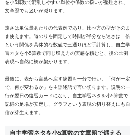
を小5算数で混乱しやすい単位や係数の扱いが整理され、
文章題でも迷いが減ります。
速さは単位量あたりの代表例であり、比べ方の型がそのま
ま使えます。道のりを固定して時間が半分なら速さは二倍
という関係を具体的な数値で三通りほど手計算し、自主学
習ネタを小5算数で同じ増え方の実感を積むと、後の比例
表現へ自然に橋が架かります。
最後に、表から言葉へ戻す練習を一分で行い、「何が一定
で、何が変わるか」を主語述語で言い切ります。説明の一
行が翌日の復習カードになり、自主学習ネタを小5算数で
記憶の足場が安定し、グラフという表現の切り替えにも自
信が芽生えます。
自主学習ネタを小5算数の文章題で鍛える