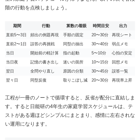
階の行動を点検しましょう。
期間
行動
算数の着眼
時間目安
出力
直前5〜3日
頻出の例題再現
手順の固定
20〜30分
再現シート
直前2〜1日
誤答の再挑戦
同型の抽出
30〜40分
弱点メモ
当日
開始前の軽計算
指の起動
5〜10分
心拍の安定
当日夜
記憶の書き出し
迷いの箇所
10〜15分
回想メモ
翌日
全問やり直し
原因の分類
30〜45分
誤答一覧
翌々日
同型反復
取りこぼし減
20〜30分
再現率上昇
工程が一冊のノートで循環すると、反省が配分に直結しま
す。すると日能研の4年生の家庭学習スケジュールは、テ
ストがある週ほどシンプルにまとまり、感情に左右されな
い運用になります。