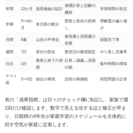
基礎計算と読解の
年間
12か月
負荷曲線の設計
学習時間の安定
継続
3〜4か
図形と割合の前倒
理解度の偏り減
学期
単元群の配分
月
し
少
復習週と演習週の
月間
4週
山谷の平準化
宿題完了率
切替
週間
7日
実行の型化
塾翌日の復習固定
やり直し完遂率
着席と終了の習
計算→講義→演習
日次
1日
集中時間の増加
慣
の順
テスト
3〜5日
頻出の再現
誤答の再挑戦
同型問題の正答
前
表の「成果指標」は日々のチェック欄に転記し、家族で週
1回だけ確認します。数字で見える化するほど修正が早ま
り、日能研の4年生が家庭学習のスケジュールを主体的に
回す空気が家庭に定着します。