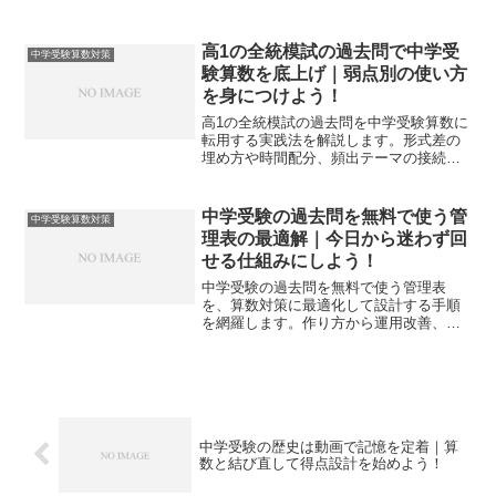
げまで一気通貫で整理します。自宅演習
を合格点に直結させる具体手順を示しま
す。
高1の全統模試の過去問で中学受
中学受験算数対策
験算数を底上げ｜弱点別の使い方
を身につけよう！
高1の全統模試の過去問を中学受験算数に
転用する実践法を解説します。形式差の
埋め方や時間配分、頻出テーマの接続、
スコア化と弱点補強まで一気通貫で示
し、今日から家庭学習に落とし込めま
す。
中学受験の過去問を無料で使う管
中学受験算数対策
理表の最適解｜今日から迷わず回
せる仕組みにしよう！
中学受験の過去問を無料で使う管理表
を、算数対策に最適化して設計する手順
を網羅します。作り方から運用改善、分
析指標まで一枚で回る仕組みを解説しま
す。
中学受験の歴史は動画で記憶を定着｜算
数と結び直して得点設計を始めよう！