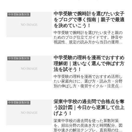
優先順位と得点設計を一体化し、次回テ
ストで迷いを減らせます。
中学受験で腕時計を選びたい女子
中学受験算数対策
をブログで導く指南｜親子で最適
を決めていこう！
中学受験で腕時計を選びたい女子と親の
ためのブログ仕立てガイドです。静音や
視認性、規定の読み方から当日の運用ま
でを算数の時間配分に直結させ、迷いを
少なく選べる基準を示します。
中学受験の理科を漫画でおすすめ
中学受験算数対策
理解術｜迷いなく選んで伸ばす方
法を試そう！
中学受験の理科を漫画でおすすめ活用し
たい家庭向けに、選び方・読み方・分野
別の伸ばし方・復習サイクル・注意点ま
でを体系化しました。迷いやムダを減ら
し、得点力に直結する実践法へつなげま
す。
栄東中学校の過去問で合格点を奪
中学受験算数対策
う設計図｜今日から逆算して仕上
げよう！
栄東中学校の過去問を使った算数対策
を、頻出分野の見抜き方と時間配分、図
形や速さの解法テンプレ、直前期の仕上