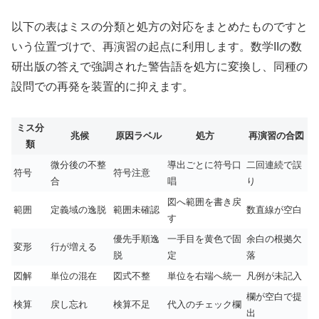
以下の表はミスの分類と処方の対応をまとめたものですと
いう位置づけで、再演習の起点に利用します。数学IIの数
研出版の答えで強調された警告語を処方に変換し、同種の
設問での再発を装置的に抑えます。
ミス分
兆候
原因ラベル
処方
再演習の合図
類
微分後の不整
導出ごとに符号口
二回連続で誤
符号
符号注意
合
唱
り
図へ範囲を書き戻
範囲
定義域の逸脱
範囲未確認
数直線が空白
す
優先手順逸
一手目を黄色で固
余白の根拠欠
変形
行が増える
脱
定
落
図解
単位の混在
図式不整
単位を右端へ統一
凡例が未記入
欄が空白で提
検算
戻し忘れ
検算不足
代入のチェック欄
出