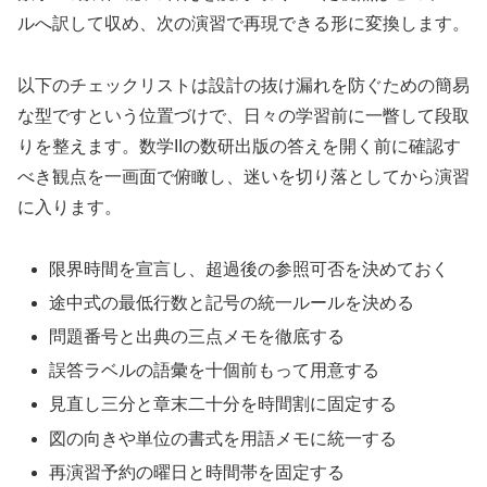
ルへ訳して収め、次の演習で再現できる形に変換します。
以下のチェックリストは設計の抜け漏れを防ぐための簡易
な型ですという位置づけで、日々の学習前に一瞥して段取
りを整えます。数学IIの数研出版の答えを開く前に確認す
べき観点を一画面で俯瞰し、迷いを切り落としてから演習
に入ります。
限界時間を宣言し、超過後の参照可否を決めておく
途中式の最低行数と記号の統一ルールを決める
問題番号と出典の三点メモを徹底する
誤答ラベルの語彙を十個前もって用意する
見直し三分と章末二十分を時間割に固定する
図の向きや単位の書式を用語メモに統一する
再演習予約の曜日と時間帯を固定する