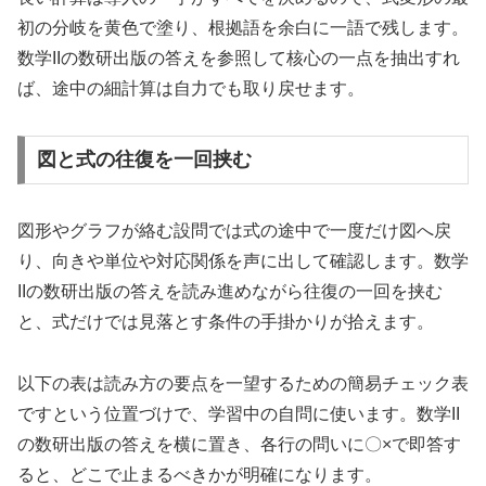
初の分岐を黄色で塗り、根拠語を余白に一語で残します。
数学IIの数研出版の答えを参照して核心の一点を抽出すれ
ば、途中の細計算は自力でも取り戻せます。
図と式の往復を一回挟む
図形やグラフが絡む設問では式の途中で一度だけ図へ戻
り、向きや単位や対応関係を声に出して確認します。数学
IIの数研出版の答えを読み進めながら往復の一回を挟む
と、式だけでは見落とす条件の手掛かりが拾えます。
以下の表は読み方の要点を一望するための簡易チェック表
ですという位置づけで、学習中の自問に使います。数学II
の数研出版の答えを横に置き、各行の問いに〇×で即答す
ると、どこで止まるべきかが明確になります。