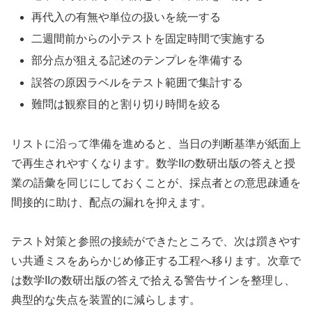
再代入の有無や単位の扱いを統一する
二週間前からの小テストを固定時間で実施する
部分点が狙える記述のテンプレを準備する
誤答の原因ラベルをテスト範囲で集計する
難問は観察目的と割り切り時間を絞る
リストに沿って準備を進めると、当日の判断基準が紙面上
で再生されやすくなります。数学IIの数研出版の答えと授
業の語彙を同じにしておくことが、採点者との意思疎通を
間接的に助け、配点の漏れを抑えます。
テスト対策と参照の接続ができたところで、次は躓きやす
い共通ミスをあらかじめ修正する工程へ移ります。次章で
は数学IIの数研出版の答えで拾える警告サインを整理し、
典型的な失点を装置的に減らします。