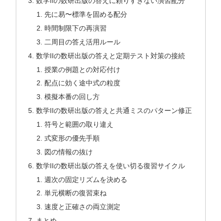
数学IIの数研出版の答えに頼りすぎない演習配分
先に易〜標準を固める配分
時間制限下の再演習
二周目の答え活用ルール
数学IIの数研出版の答えと定期テスト対策の接続
授業の例題との対応付け
配点に効く途中式の粒度
模擬本番の回し方
数学IIの数研出版の答えと共通ミスのパターン修正
符号と範囲の取り違え
式変形の優先手順
図の情報の抜け
数学IIの数研出版の答えを使い切る復習サイクル
週次の固定リズムを決める
単元横断の復習束ね
速度と正確さの両立測定
まとめ