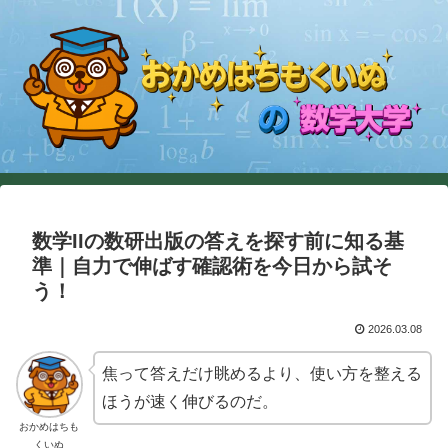
数学IIの数研出版の答えを探す前に知る基
準｜自力で伸ばす確認術を今日から試そ
う！
2026.03.08
焦って答えだけ眺めるより、使い方を整える
ほうが速く伸びるのだ。
おかめはちも
くいぬ