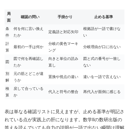
局
確認の問い
手掛かり
止める基準
面
条
何を何に言い換え
根拠語が一語で書けな
定義語と対応矢印
件
たか
い
計
分岐の黄色マーキ
最初の一手は何か
分岐理由が口に出ない
算
ング
図で何を再確認し
向きと単位の読み
図と式の番号が一致し
図
たか
直し
ない
別
元の筋とどこが違
置換や視点の違い
違いを一語で言えない
解
うか
検
戻して合っている
代入と符号の整合
再代入が面倒に感じる
算
か
表は単なる確認リストに見えますが、止める基準が明記さ
れている点が実践上の肝になります。数学IIの数研出版の
答えを読んでいても自力の説明が一語で出ない瞬間は理解