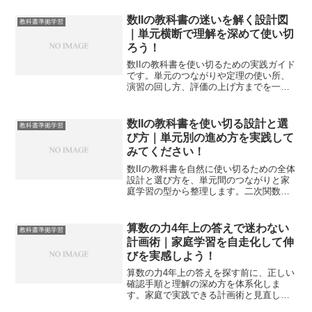
数IIの教科書の迷いを解く設計図
教科書準拠学習
｜単元横断で理解を深めて使い切
ろう！
数IIの教科書を使い切るための実践ガイド
です。単元のつながりや定理の使い所、
演習の回し方、評価の上げ方までを一気
通貫で整理し、授業と家庭学習を往復さ
せて理解を定着させます。
数IIの教科書を使い切る設計と選
教科書準拠学習
び方｜単元別の進め方を実践して
みてください！
数IIの教科書を自然に使い切るための全体
設計と選び方を、単元間のつながりと家
庭学習の型から整理します。二次関数や
三角関数の攻略、テスト接続、停滞脱出
まで具体策をまとめます。
算数の力4年上の答えで迷わない
教科書準拠学習
計画術｜家庭学習を自走化して伸
びを実感しよう！
算数の力4年上の答えを探す前に、正しい
確認手順と理解の深め方を体系化しま
す。家庭で実践できる計画術と見直しル
ールで、確かな定着と自信を育てます。