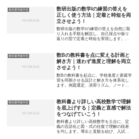
数研出版の数学Iの練習の答えを
教科書準拠学習
正しく使う方法｜定着と時短を両
立させよう！
数研出版の数学Iの練習の答えを自然に取
り入れる手順を解説し、自己採点や振り
返りの型で定着と時短を実現します。過
不足なく頼りすぎずに成果を出す学習設
計を提案します。
数Bの教科書を点に変える計画と
教科書準拠学習
解き方｜迷わず進度と理解を両立
させよう！
数Bの教科書を起点に、学校進度と家庭学
習を同期させる設計と解き方を体系化し
ます。例題選定、演習リズム、ノート設
計、弱点補強、仕上げの確認までを一気
通貫で示し、得点化を加速します。
教科書より詳しい高校数学で理解
教科書準拠学習
を底上げする｜定義と直感で解法
をつなげていこう！
教科書より詳しい高校数学を土台に、定
義の言語化と図・式の往復で理解の段差
を均します。導出と直観を結び、入試ま
で見通す学習設計で迷いの原因を可視化