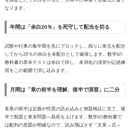
なります。
年間は「余白20％」を死守して配当を切る
試験や行事の集中期を先にブロックし、残りに単元を配分
してから20％の余白を未配分として確保します。数学Iの
教科書の章末テストは余白で回し、未消化の演習や記述練
習をこの範囲で消し込みます。
月間は「章の前半を理解、後半で演習」に二分
各章の前半は定義や性質の読み込みと例題検証に充て、後
半で類題と章末問題へ負荷を上げます。数学Iの教科書で
は配列の意図が明確なので、読み飛ばさず「文章→式→