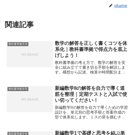
okame
関連記事
数学の解答を正しく書くコツを体
教科書準拠学習
系化｜教科書準拠で得点力を底上
げしよう！
教科書準拠の考え方で、数学の解答を安
全に組み立てて書き切る手順を解説しま
す。構想から記述、検算や時間配分まで
を一連の型に落とし込み、失点を防ぎ得
点力を底上げします。
新編数学IIの解答を自力で導く道
教科書準拠学習
筋を整理｜定期テストと入試で使
い切ってください！
新編数学IIの解答を自力で導くための学習
設計を、単元別の思考手順と答案作成の
型で体系化します。ミスの芽を摘むチェ
ックと再現練習で、写さずに点へ変える
力を養えます。
新編数学1で基礎と思考を結ぶ単
教科書準拠学習