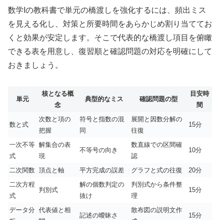
数学Iの教科書で単元の橋渡しを強化するには、頻出ミス
を見える化し、対策と所要時間をあらかじめ割り当ててお
くと効果が安定します。そこで代表的な橋渡し項目を俯瞰
できる表を用意し、復習順と確認問題の対応を明確にして
おきましょう。
核となる概
目安時
単元
典型的なミス
確認問題の型
念
間
次数と項の
符号と指数の混
展開と因数分解の
数と式
15分
把握
同
往復
一次不等
解集合の表
数直線での区間確
不等号の向き
10分
式
現
認
二次関数
頂点と軸
平方完成の誤差
グラフと式の往復
20分
二次方程
解の個数判定の
判別式から条件整
判別式
15分
式
抜け
理
データ分
代表値と相
散布図の説明文作
記述の曖昧さ
15分