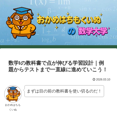
数学Iの教科書で点が伸びる学習設計｜例
題からテストまで一直線に進めていこう！
2026.03.10
まずは目の前の教科書を使い切るのだ！
おかめはちも
くいぬ