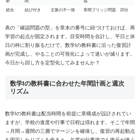
析
関
成
総合
結び付き
文脈の不一致
章間ブリッジ問題
20分
表の「確認問題の型」を章末の番号に紐づけておけば、再
学習の起点が固定されます。目安時間を合計し、平日と休
日の枠に割り振るだけで、数学Iの教科書に沿った復習計
画が完成し、やることの可視化によって迷いが減ります。
今日から回し方を定型化してみませんか？
数学Iの教科書に合わせた年間計画と週次
リズム
数学Iの教科書は配当時間を前提に章構成が設計されてい
ますが、学校の進度や行事で日程は揺れます。そこで年間
→月間→週間の三層でマージンを確保し、復習の再起動点
を固定したリズムを作ると、欠席や行事後でも復元が速く