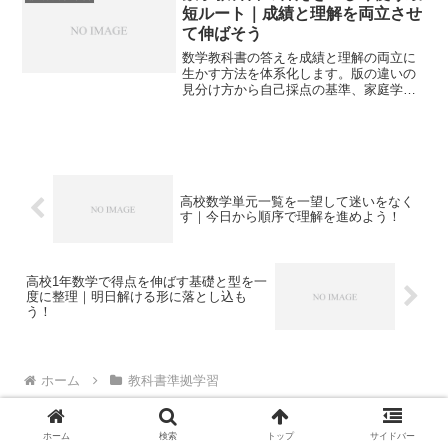
短ルート｜成績と理解を両立させ
て伸ばそう
数学教科書の答えを成績と理解の両立に
生かす方法を体系化します。版の違いの
見分け方から自己採点の基準、家庭学習
の回し方、入試と評価への接続まで、今
日から実践できる運用で迷いを解消しま
す。
高校数学単元一覧を一望して迷いをなく
す｜今日から順序で理解を進めよう！
高校1年数学で得点を伸ばす基礎と型を一
度に整理｜明日解ける形に落とし込も
う！
ホーム
教科書準拠学習
ホーム
検索
トップ
サイドバー