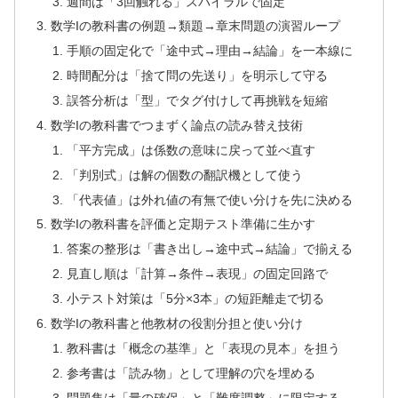
週間は「3回触れる」スパイラルで固定
数学Iの教科書の例題→類題→章末問題の演習ループ
手順の固定化で「途中式→理由→結論」を一本線に
時間配分は「捨て問の先送り」を明示して守る
誤答分析は「型」でタグ付けして再挑戦を短縮
数学Iの教科書でつまずく論点の読み替え技術
「平方完成」は係数の意味に戻って並べ直す
「判別式」は解の個数の翻訳機として使う
「代表値」は外れ値の有無で使い分けを先に決める
数学Iの教科書を評価と定期テスト準備に生かす
答案の整形は「書き出し→途中式→結論」で揃える
見直し順は「計算→条件→表現」の固定回路で
小テスト対策は「5分×3本」の短距離走で切る
数学Iの教科書と他教材の役割分担と使い分け
教科書は「概念の基準」と「表現の見本」を担う
参考書は「読み物」として理解の穴を埋める
問題集は「量の確保」と「難度調整」に限定する