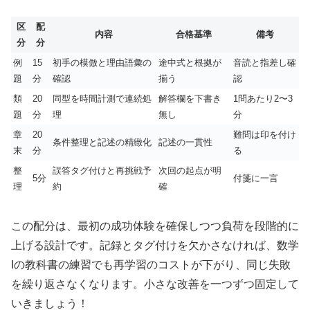
区
配
内容
合格基準
備考
分
分
例
15
初手の模倣と理由語彙の
途中式と根拠が
音読と指差し確
題
分
確認
揃う
認
類
20
同型を時間計測で連続処
解答欄を下書き
1問あたり2〜3
題
分
理
無し
分
章
20
難問は印を付け
条件整理と記述の精緻化
記述の一貫性
末
分
る
整
誤答タグ付けと再挑戦予
次回の起点が明
5分
付箋に一言
理
約
確
この配分は、最初の成功体験を確保しつつ負荷を段階的に
上げる設計です。記録とタグ付けを欠かさなければ、数学
Iの教科書の練習でも再学習のコストが下がり、同じ失敗
を繰り返さなくなります。小さな改善を一つずつ固定して
いきましょう！