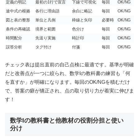
定義の明記
最初の1行で宣言
下線で可視化
毎回
OK/NG
途中式の根拠
各行に理由語
余白に略記
毎回
OK/NG
図と表の整形
単位と凡例
枠線と矢印
必要時
OK/NG
条件の再確認
境界と範囲
色分け
毎回
OK/NG
時間配分
先送り実施
時計印
毎回
OK/NG
誤答分析
タグ付け
付箋
毎回
OK/NG
チェック表は提出直前の自己点検に最適です。基準が明確
だと改善点が一つに絞られ、数学Iの教科書の練習も「何
を直すか」が明確になります。毎回のOK/NGを積むだけ
で、答案の癖が矯正され、点の取り切り力が着実に伸びま
す！
数学Iの教科書と他教材の役割分担と使い
分け