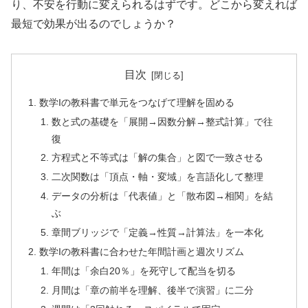
り、不安を行動に変えられるはずです。どこから変えれば
最短で効果が出るのでしょうか？
目次
数学Iの教科書で単元をつなげて理解を固める
数と式の基礎を「展開→因数分解→整式計算」で往
復
方程式と不等式は「解の集合」と図で一致させる
二次関数は「頂点・軸・変域」を言語化して整理
データの分析は「代表値」と「散布図→相関」を結
ぶ
章間ブリッジで「定義→性質→計算法」を一本化
数学Iの教科書に合わせた年間計画と週次リズム
年間は「余白20％」を死守して配当を切る
月間は「章の前半を理解、後半で演習」に二分