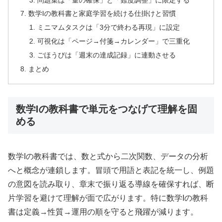
数学Iの教科書と家庭学習を続ける仕掛けと習慣
ミニマムタスクは「3分で終わる再現」に設定
可視化は「ページ→付箋→カレンダー」で三重化
ごほうびは「週末の達成記録」に連動させる
まとめ
数学Iの教科書で単元をつなげて理解を固
める
数学Iの教科書では、数と式から二次関数、データの分析
へと概念が連鎖します。冒頭で用語と表記を統一し、例題
の意図を読み取り、章末で振り返る導線を確保すれば、断
片学習を避けて理解が面で広がります。特に数学Iの教科
書は定義→性質→運用の順を守ると飛躍が減ります。