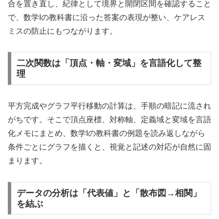
合を置き直し、紀律として境界と開閉区間を確認すること
で、数学Iの教科書に沿った答案の表現が整い、ケアレス
ミスの防止にもつながります。
二次関数は「頂点・軸・変域」を言語化して整
理
平方完成やグラフ平行移動の計算は、手順の暗記に流され
がちです。そこで頂点座標、対称軸、定義域と変域を言語
化メモにまとめ、数学Iの教科書の例題を読み返しながら
条件ごとにグラフを描くと、視覚と記述の対応が自然に固
まります。
データの分析は「代表値」と「散布図→相関」
を結ぶ