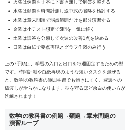
火曜は例題を手本に下書き無しで解答を整える
水曜は類題を時間計測し途中式の省略を検討する
木曜は章末問題で弱点範囲だけを部分演習する
金曜は小テスト想定で5問を一気に解く
土曜は誤答を分類して次週の改善1点を決める
日曜は白紙で要点再現とグラフ作図のみ行う
上の7手順は、学習の入口と出口を毎週固定するための型
です。時間計測や白紙再現のような短いタスクを混ぜる
と、数学Iの教科書の範囲学習でも飽きにくく、翌週への
橋渡しが滑らかになります。型を守るほど余白の使い方が
洗練されます！
数学Iの教科書の例題→類題→章末問題の
演習ループ