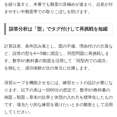
を繰り返すと、本番でも難度の見極めが速まり、点差が付
きやすい中難度帯での取りこぼしを防げます。
誤答分析は「型」でタグ付けして再挑戦を短縮
計算誤差、条件読み落とし、図の不備、理由付けの欠落な
ど、誤答の型を4〜5種に固定し、同型問題に再挑戦しま
す。数学Iの教科書の類題を活用して「同型内での成功」
を積むと、成功体験が次の単元に伝播します。
演習ループを機能させるには、練習セットの設計が要にな
ります。以下の表は一回60分の想定で、数学Iの教科書の
例題→類題→章末の比率と休憩の入れ方を標準化したもの
です。場当たり的な練習を避けたいときの雛形として活用
してください。