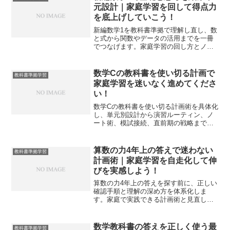
元設計｜家庭学習を回して得点力
を底上げしていこう！
新編数学1を教科書準拠で理解し直し、数
と式から関数やデータの活用までを一冊
でつなげます。家庭学習の回し方とノー
ト設計、定着の仕組み化まで示し、得点
力と自信を伸ばせます。
数学Cの教科書を使い切る計画で
教科書準拠学習
家庭学習を迷いなく進めてくださ
い！
数学Cの教科書を使い切る計画術を具体化
し、単元別設計から演習ルーティン、ノ
ート術、模試接続、直前期の戦略まで一
気通貫で整理します。独学でも迷いを減
らし、得点へ最短でつなげる実践手順を
解説します。
算数の力4年上の答えで迷わない
教科書準拠学習
計画術｜家庭学習を自走化して伸
びを実感しよう！
算数の力4年上の答えを探す前に、正しい
確認手順と理解の深め方を体系化しま
す。家庭で実践できる計画術と見直しル
ールで、確かな定着と自信を育てます。
数学教科書の答えを正しく使う最
教科書準拠学習